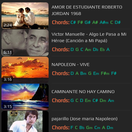
AMOR DE ESTUDIANTE ROBERTO
JORDAN 1968
Chords:
C#
F#
G#
A#
A#
C
D#
m
2:24
Victor Manuelle - Algo Le Pasa a Mi
Héroe (Canción a Mi Papá)
Chords:
D
G
C
A
D
E
A
m
b
b
6:11
NAPOLEON - VIVE
Chords:
D
A
B
G
E
F#
F#
m
m
m
3:16
CAMINANTE NO HAY CAMINO
Chords:
G
C
D
E
C#
D
A
m
m
m
3:15
pajarillo (Jose maria Napoleon)
Chords:
F
C
B
G
C
A
D
b
m
m
m