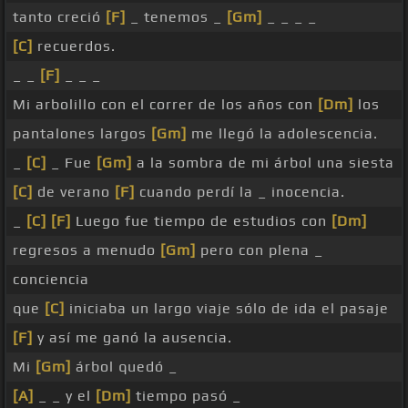
tanto creció
[F]
_ tenemos _
[Gm]
_ _ _ _
[C]
recuerdos.
_ _
[F]
_ _ _
Mi arbolillo con el correr de los años con
[Dm]
los
pantalones largos
[Gm]
me llegó la adolescencia.
_
[C]
_ Fue
[Gm]
a la sombra de mi árbol una siesta
[C]
de verano
[F]
cuando perdí la _ inocencia.
_
[C]
[F]
Luego fue tiempo de estudios con
[Dm]
regresos a menudo
[Gm]
pero con plena _
conciencia
que
[C]
iniciaba un largo viaje sólo de ida el pasaje
[F]
y así me ganó la ausencia.
Mi
[Gm]
árbol quedó _
[A]
_ _ y el
[Dm]
tiempo pasó _