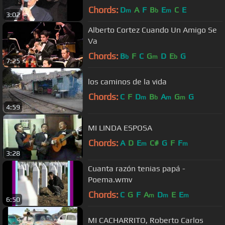
Chords:
D
A
F
B
E
C
E
m
b
m
3:02
Alberto Cortez Cuando Un Amigo Se
Va
Chords:
B
F
C
G
D
E
G
b
m
b
7:25
los caminos de la vida
Chords:
C
F
D
B
A
G
G
m
b
m
m
4:59
MI LINDA ESPOSA
Chords:
A
D
E
C#
G
F
F
m
m
3:28
Cuanta razón tenias papá -
Poema.wmv
Chords:
C
G
F
A
D
E
E
m
m
m
6:50
MI CACHARRITO, Roberto Carlos