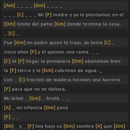
[Am]
_ _ _ _
[Gm]
_ _ _ _
_ _ _
[C]
_ _ _ Mi
[F]
madre y yo lo plantamos en el
[Dm]
límite del patio
[Gm]
donde termina la casa.
_
[C]
_
Fue
[Gm]
mi padre quien lo trajo, yo tenía
[C]
_
cinco años
[F]
y él apenas una rama. _ _
[C]
Al
[F]
llegar la primavera
[Dm]
abonamos bien
la
[F]
tierra y lo
[Gm]
cubrimos de agua. _
Con _
[C]
trocitos de madera hicimos una barrera
[F]
para que no se dañara.
Mi árbol _
[Gm]
_ brotó, _ _
[A]
_ mi infancia
[Dm]
pasó
[F]
_ _
[Bb]
_ y _
[F]
hoy bajo su
[Gm]
sombra
[A]
que
[Dm]