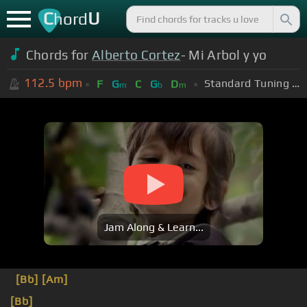
C
U
hord
Chords for
Alberto Cortez
- Mi Arbol y yo
112.5
bpm
Standard Tuning (EADGBE)
F
G
C
G
D
m
b
m
Jam Along & Learn...
[Bb]
[Am]
[Bb]