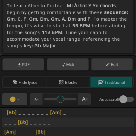
To learn Alberto Cortez -
Mi Árbol Y Yo chords
,
begin by getting comfortable with these
sequence:
Gm, C, F, Gm, Dm, Gm, A, Dm and F
. To master the
tempo, it's wise to start at
56 BPM
before aiming
for the song's
112 BPM
. Tune your capo to
accommodate your vocal range, referencing the
song's
key: Gb Major
.
PDF
Midi
Edit
Hide lyrics
Blocks
Traditional
Autoscroll
[Bb]
_ _ _ _ _ _ _
[Am]
_
_ _ _
[Bb]
_ _ _ _ _
[Am]
_ _ _ _
[Bb]
_ _ _ _