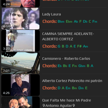
4:24
Lady Laura
Chords:
B
E
A
F
D
C
F
bm
bm
b
b
m
4:04
CAMINA SIEMPRE ADELANTE-
ALBERTO CORTEZ
Chords:
G
B
D
A
E
F#
A
m
3:23
Camionero - Roberto Carlos
Chords:
E
B
E
F
G
B
A
b
b
m
bm
7:01
Alberto Cortez Pobrecito mi patrón
Chords:
D
A
E
B
D
E
m
m
m
4:26
Que Falta Me hace Mi Padre
✞Antonio Aguilar✞