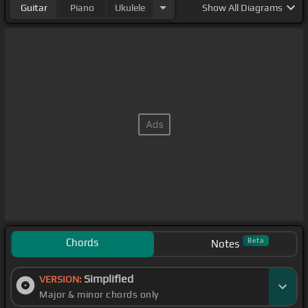
Guitar
Piano
Ukulele
Show
All Diagrams
Chords
Beta
Notes
Simplified
VERSION:
Major & minor chords only