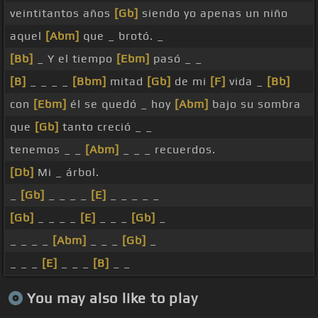
veintitantos años
[Gb]
siendo yo apenas un niño
aquel
[Abm]
que _ brotó. _
[Bb]
_ Y el tiempo
[Ebm]
pasó _ _
[B]
_ _ _ _
[Bbm]
mitad
[Gb]
de mi
[F]
vida _
[Bb]
con
[Ebm]
él se quedó _ hoy
[Abm]
bajo su sombra
que
[Gb]
tanto creció _ _
tenemos _ _
[Abm]
_ _ _ recuerdos.
[Db]
Mi _ árbol.
_
[Gb]
_ _ _ _
[E]
_ _ _ _ _
[Gb]
_ _ _ _
[E]
_ _ _
[Gb]
_
_ _ _ _
[Abm]
_ _ _
[Gb]
_
_ _ _
[E]
_ _ _
[B]
_ _
You may also like to play