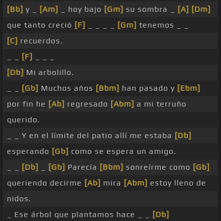
[Bb]
y _
[Am]
_ hoy bajo
[Gm]
su sombra _
[A]
[Dm]
que tanto creció
[F]
_ _ _ _
[Gm]
tenemos _ _
[C]
recuerdos.
_ _
[F]
_ _ _
[Db]
Mi arbolillo.
_ _
[Gb]
Muchos años
[Bbm]
han pasado y
[Ebm]
por fin he
[Ab]
regresado
[Abm]
a mi terruño
querido.
_ _ Y en el límite del patio allí me estaba
[Db]
esperando
[Gb]
como se espera un amigo.
_ _
[Db]
_
[Gb]
Parecía
[Bbm]
sonreírme como
[Gb]
queriendo decirme
[Ab]
mira
[Abm]
estoy lleno de
nidos.
_ Ese árbol que plantamos hace _ _
[Db]