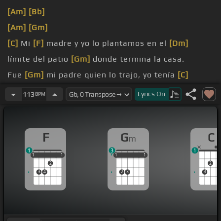
[Am]
[Bb]
[Am]
[Gm]
[C]
Mi
[F]
madre y yo lo plantamos en el
[Dm]
límite del patio
[Gm]
donde termina la casa.
Fue
[Gm]
mi padre quien lo trajo, yo tenía
[C]
cinco años
[F]
y él apenas una rama.
Lyrics
On
113
BPM
[C]
Al
[F]
llegar la primavera
[Dm]
abonamos bien
la
[F]
tierra y lo
[Gm]
cubrimos de agua.
F
G
C
m
1
3
1
1
1
1
1
1
1
1
1
1
1
1
2
2
3
4
2
3
3