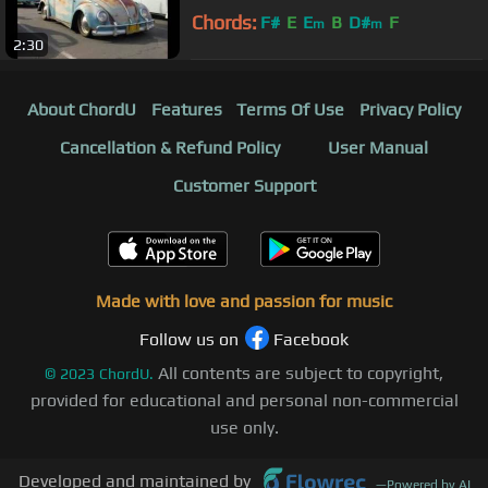
Chords:
F#
E
E
B
D#
F
m
m
2:30
About ChordU
Features
Terms Of Use
Privacy Policy
Cancellation & Refund Policy
User Manual
Customer Support
Made with love and passion for music
Follow us on
Facebook
All contents are subject to copyright,
©
2023
ChordU.
provided for educational and personal non-commercial
use only.
Developed and maintained by
—
Powered by AI