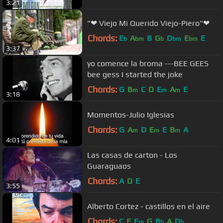
3:21
"❤ Viejo Mi Querido Viejo-Piero"❤
Chords:
E
A
B
G
D
E
E
b
bm
b
bm
bm
3:37
yo comence la broma ---BEE GEES
bee gess I started the joke
Chords:
G
B
C
D
E
A
E
m
m
m
3:18
Momentos-Julio Iglesias
Chords:
G
A
D
E
E
B
A
m
m
m
4:01
Las casas de carton - Los
Guaraguaos
Chords:
A
D
E
3:55
Alberto Cortez - castillos en el aire
Chords:
C
F
F
G
B
A
D
m
b
b