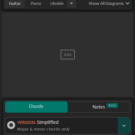
Guitar
Piano
Ukulele
Show
All Diagrams
Chords
Beta
Notes
Simplified
VERSION:
Major & minor chords only