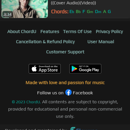
((Cover Audio)(Video))
Chords:
E
B
F
G
D
A
G
b
b
m
m
3:34
About ChordU
Features
Terms Of Use
Privacy Policy
Cancellation & Refund Policy
User Manual
Customer Support
Made with love and passion for music
Follow us on
Facebook
All contents are subject to copyright,
©
2023
ChordU.
provided for educational and personal non-commercial
use only.