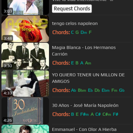
Napoleon
Request Chords
3:03
tengo celos napoleon
Chords:
C
G
D
F
m
3:48
Magia Blanca - Los Hermanos
Carrión
Chords:
E
B
A
A
m
3:30
YO QUIERO TENER UN MILLON DE
AMIGOS
Chords:
A
B
E
D
E
F
G
b
bm
b
b
bm
m
b
4:33
30 Años - José María Napoleón
Chords:
B
E
F#
A
C#
C#
F#
m
m
4:26
Emmanuel - Con Olor A Hierba