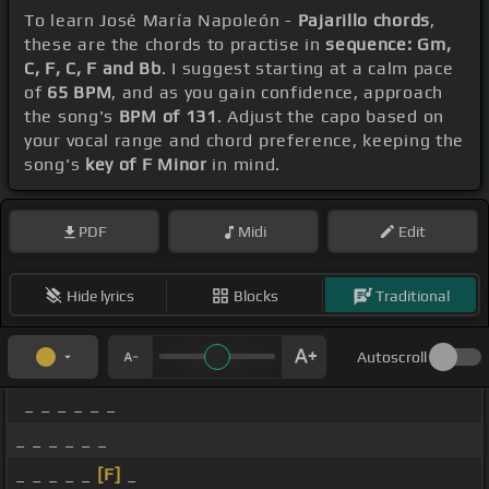
To learn José María Napoleón -
Pajarillo chords
,
these are the chords to practise in
sequence: Gm,
C, F, C, F and Bb
. I suggest starting at a calm pace
of
65 BPM
, and as you gain confidence, approach
the song's
BPM of 131
. Adjust the capo based on
your vocal range and chord preference, keeping the
song's
key of F Minor
in mind.
PDF
Midi
Edit
Hide lyrics
Blocks
Traditional
Autoscroll
_ _ _ _ _ _
_ _ _ _ _ _
_ _ _ _ _
[F]
_