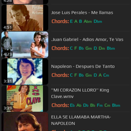
4:28
Jose Luis Perales - Me llamas
Chords:
E
A
B
A
D
bm
bm
4:51
.Juan Gabriel - Adios Amor, Te Vas
Chords:
C
F
B
G
D
D
B
b
m
m
bm
4:23
Napoleon - Despues De Tanto
Chords:
C
F
B
G
D
A
C
b
m
m
3:31
''MI CORAZON LLORO'' King
Clave.wmv
Chords:
E
A
D
B
F
C
B
b
b
b
b
m
m
bm
3:39
ELLA SE LLAMABA MARTHA-
NAPOLEON