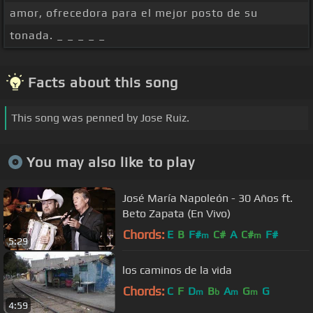
amor, ofrecedora para el mejor posto de su
tonada. _ _ _ _ _
Facts about this song
This song was penned by Jose Ruiz.
You may also like to play
José María Napoleón - 30 Años ft.
Beto Zapata (En Vivo)
Chords:
E
B
F#
C#
A
C#
F#
m
m
5:29
los caminos de la vida
Chords:
C
F
D
B
A
G
G
m
b
m
m
4:59