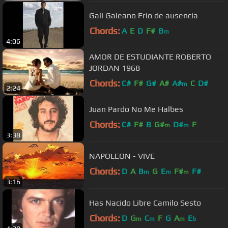
Gali Galeano Frio de ausencia
Chords:
A
E
D
F#
B
m
4:06
AMOR DE ESTUDIANTE ROBERTO
JORDAN 1968
Chords:
C#
F#
G#
A#
A#
C
D#
m
2:24
Juan Pardo No Me Halbes
Chords:
C#
F#
B
G#
D#
F
m
m
3:38
NAPOLEON - VIVE
Chords:
D
A
B
G
E
F#
F#
m
m
m
3:16
Has Nacido Libre Camilo Sesto
Chords:
D
G
C
F
G
A
E
m
m
m
b