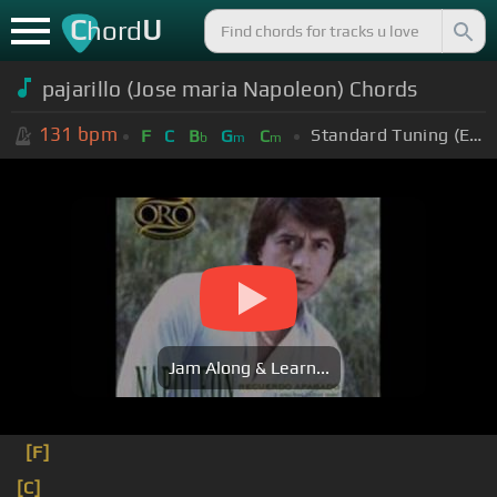
C
U
hord
pajarillo (Jose maria Napoleon) Chords
131
bpm
Standard Tuning (EADGBE)
F
C
B
G
C
b
m
m
Jam Along & Learn...
[F]
[C]