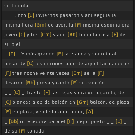
su tonada. _ _ _ _ _
_ _ Cinco
[C]
inviernos pasaron y ahí seguía la
misma hora
[Gm]
de ayer, la
[F]
misma esquina era
joven
[C]
y fiel
[Cm]
y aún
[Bb]
tenía la rosa
[F]
de
su piel.
_
[C]
_ Y más grande
[F]
la espina y sonreía al
pasar de
[C]
los mirones bajo de aquel farol, noche
[F]
tras noche veinte veces
[Cm]
se la
[F]
llevaron
[Bb]
presa y cantó
[F]
su canción.
_ _
[C]
_ Traste
[F]
las rejas y era un pajarillo, de
[C]
blancas alas de balcón en
[Gm]
balcón, de plaza
[F]
en plaza, vendedora de amor,
[A]
_
_
[Bb]
ofrecedora para el
[F]
mejor posto _ _
[C]
_
de su
[F]
tonada. _ _ _