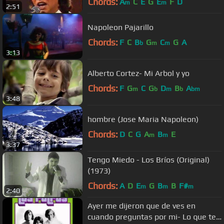
Chords:
A
C
E
G
E
F
D
m
m
2:51
Napoleon Pajarillo
Chords:
F
C
B
G
C
G
A
b
m
m
3:13
Alberto Cortez- Mi Arbol y yo
Chords:
F
G
C
G
D
B
A
m
b
m
b
bm
3:48
hombre (Jose Maria Napoleon)
Chords:
D
C
G
A
B
E
m
m
3:37
Tengo Miedo - Los Bríos (Original)
(1973)
Chords:
A
D
E
G
B
B
F#
m
m
m
2:40
Ayer me dijeron que de ves en
cuando preguntas por mi- Lo que te