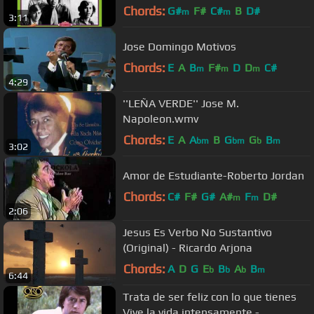
queda - Los pulpos
Chords:
G#
F#
C#
B
D#
m
m
3:11
Jose Domingo Motivos
Chords:
E
A
B
F#
D
D
C#
m
m
m
4:29
''LEÑA VERDE'' Jose M.
Napoleon.wmv
Chords:
E
A
A
B
G
G
B
bm
bm
b
m
3:02
Amor de Estudiante-Roberto Jordan
Chords:
C#
F#
G#
A#
F
D#
m
m
2:06
Jesus Es Verbo No Sustantivo
(Original) - Ricardo Arjona
Chords:
A
D
G
E
B
A
B
b
b
b
m
6:44
Trata de ser feliz con lo que tienes
Vive la vida intensamente -