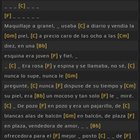
_ _ _
[C]
_ _ _
[F]
_ _ _ _ _ _
Maquillaje a granel, _ usaba
[C]
a diario y vendía la
[Gm]
piel,
[C]
a precio caro de las ocho a las
[Cm]
diez, en una
[Bb]
esquina era joven
[F]
y fiel. _
_
[C]
_ Era rosa
[F]
y espina y se llamaba, no sé,
[C]
nunca lo supe, nunca le
[Gm]
pregunté,
[C]
nunca
[F]
dispuse de su tiempo y
[Cm]
su piel, era
[Bb]
un mocoso y tan solo
[F]
le _ miré.
[C]
_ De pozo
[F]
en pozo y era un pajarillo, de
[C]
blancas alas de balcón
[Gm]
en balcón, de plaza
[F]
en plaza, vendedora de amor, _ _
[Bb]
ofrecedora para el
[F]
mejor _ posto
[C]
_ _ de
[F]