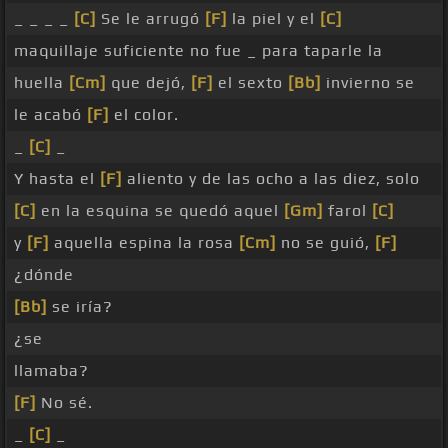
_ _ _ _
[C]
Se le arrugó
[F]
la piel y el
[C]
maquillaje suficiente no fue _ para taparle la
huella
[Cm]
que dejó,
[F]
el sexto
[Bb]
invierno se
le acabó
[F]
el color.
_
[C]
_
Y hasta el
[F]
aliento y de las ocho a las diez, solo
[C]
en la esquina se quedó aquel
[Gm]
farol
[C]
y
[F]
aquella espina la rosa
[Cm]
no se guió,
[F]
¿dónde
[Bb]
se iría?
¿se
llamaba?
[F]
No sé.
_
[C]
_