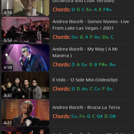
Orchestra and Choir Version)
Chords:
D
G
C
E
A
E
F#
m
m
4:18
Andrea Bocelli - Somos Novios -Live
From Lake Las Vegas / 2001
Chords:
G
G
A
F
A
D
C
m
m
m
5:53
Andrea Bocelli - My Way ( A Mi
Manera )
Chords:
D
A
E
G
B
F#
B
m
m
m
4:58
Il Volo - 'O Sole Mio (Videoclip)
Chords:
G
D
A
C
C
F
E
m
m
m
3:37
Andrea Bocelli - Brucia La Terra
Chords:
C
F
G
C
G#
D
D#
m
m
4:21