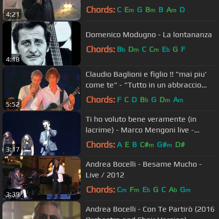
Chords:
C
E
G
B
B
A
D
m
m
m
4:21
Domenico Modugno - La lontananza
Chords:
B
D
C
C
E
G
F
b
m
m
b
4:18
Claudio Baglioni e figlio !! "mai piu'
come te" - "Tutto in un abbraccio
live"
Chords:
F
C
D
B
G
D
A
b
m
m
5:52
Ti ho voluto bene veramente (in
lacrime) - Marco Mengoni live -
Cirque Royal - Bruxelles 08/12/2016.
Chords:
A
E
B
C#
G#
D#
m
m
3:17
Andrea Bocelli - Besame Mucho -
Live / 2012
Chords:
C
F
E
G
C
A
G
m
m
b
b
m
3:39
Andrea Bocelli - Con Te Partirò (2016