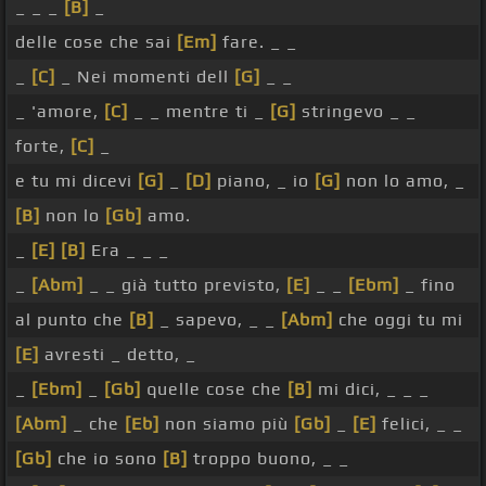
_ _ _
[B]
_
delle cose che sai
[Em]
fare. _ _
_
[C]
_ Nei momenti dell
[G]
_ _
_ 'amore,
[C]
_ _ mentre ti _
[G]
stringevo _ _
forte,
[C]
_
e tu mi dicevi
[G]
_
[D]
piano, _ io
[G]
non lo amo, _
[B]
non lo
[Gb]
amo.
_
[E]
[B]
Era _ _ _
_
[Abm]
_ _ già tutto previsto,
[E]
_ _
[Ebm]
_ fino
al punto che
[B]
_ sapevo, _ _
[Abm]
che oggi tu mi
[E]
avresti _ detto, _
_
[Ebm]
_
[Gb]
quelle cose che
[B]
mi dici, _ _ _
[Abm]
_ che
[Eb]
non siamo più
[Gb]
_
[E]
felici, _ _
[Gb]
che io sono
[B]
troppo buono, _ _