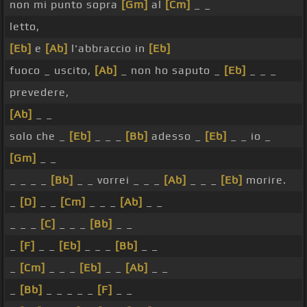
non mi punto sopra
[Gm]
al
[Cm]
_ _
letto,
[Eb]
e
[Ab]
l'abbraccio in
[Eb]
fuoco _ uscito,
[Ab]
_ non ho saputo _
[Eb]
_ _ _
prevedere,
[Ab]
_ _
solo che _
[Eb]
_ _ _
[Bb]
adesso _
[Eb]
_ _ io _
[Gm]
_ _
_ _ _ _
[Bb]
_ _ vorrei _ _ _
[Ab]
_ _ _
[Eb]
morire.
_
[D]
_ _
[Cm]
_ _ _
[Ab]
_ _
_ _ _
[C]
_ _ _
[Bb]
_ _
_
[F]
_ _
[Eb]
_ _ _
[Bb]
_ _
_
[Cm]
_ _ _
[Eb]
_ _
[Ab]
_ _
_
[Bb]
_ _ _ _ _
[F]
_ _