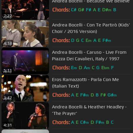
Andrea Bocelli - Because We Believe
Chords:
C#
G#
F#
A
E
D#
B
m
7:27
Andrea Bocelli - Con Te Partirò (Kids'
Choir / 2016 Version)
Chords:
D
G
C
E
A
E
F#
m
m
4:18
Andrea Bocelli - Caruso - Live From
Piazza Dei Cavalieri, Italy / 1997
Chords:
E
D
A
C
G
E
F
m
m
bm
5:11
Eros Ramazzotti - Parla Con Me
(Italian Text)
Chords:
A
E
F#
D
B
F#
G#
m
m
3:47
Andrea Bocelli & Heather Headley -
'The Prayer'
Chords:
A
E
C#
D
F#
B
C
m
m
4:31