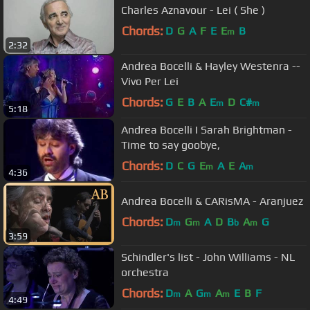
Charles Aznavour - Lei ( She )
Chords:
D
G
A
F
E
E
B
m
2:32
Andrea Bocelli & Hayley Westenra --
Vivo Per Lei
Chords:
G
E
B
A
E
D
C#
m
m
5:18
Andrea Bocelli I Sarah Brightman -
Time to say goobye,
Chords:
D
C
G
E
A
E
A
m
m
4:36
Andrea Bocelli & CARisMA - Aranjuez
Chords:
D
G
A
D
B
A
G
m
m
b
m
3:59
Schindler's list - John Williams - NL
orchestra
Chords:
D
A
G
A
E
B
F
m
m
m
4:49