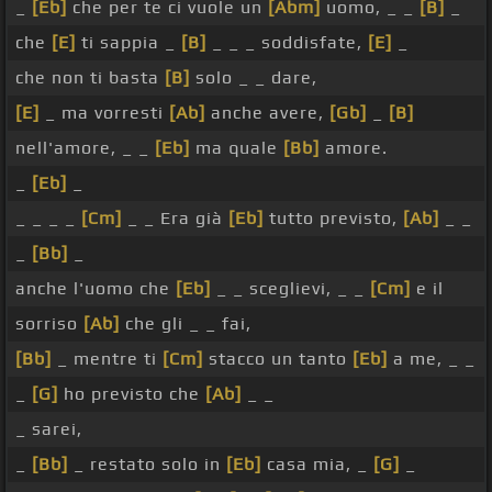
_
[Eb]
che per te ci vuole un
[Abm]
uomo, _ _
[B]
_
che
[E]
ti sappia _
[B]
_ _ _ soddisfate,
[E]
_
che non ti basta
[B]
solo _ _ dare,
[E]
_ ma vorresti
[Ab]
anche avere,
[Gb]
_
[B]
nell'amore, _ _
[Eb]
ma quale
[Bb]
amore.
_
[Eb]
_
_ _ _ _
[Cm]
_ _ Era già
[Eb]
tutto previsto,
[Ab]
_ _
_
[Bb]
_
anche l'uomo che
[Eb]
_ _ sceglievi, _ _
[Cm]
e il
sorriso
[Ab]
che gli _ _ fai,
[Bb]
_ mentre ti
[Cm]
stacco un tanto
[Eb]
a me, _ _
_
[G]
ho previsto che
[Ab]
_ _
_ sarei,
_
[Bb]
_ restato solo in
[Eb]
casa mia, _
[G]
_