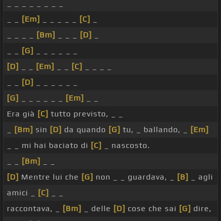
_ _ _ _ _ _ _ _
_ _
[Em]
_ _ _ _ _
[C]
_
_ _ _ _
[Bm]
_ _ _
[D]
_
_ _
[G]
_ _ _ _ _ _
[D]
_ _
[Em]
_ _
[C]
_ _ _ _
_ _
[D]
_ _ _ _ _ _
[G]
_ _ _ _ _ _
[Em]
_ _
Era già
[C]
tutto previsto, _ _
_
[Bm]
sin
[D]
da quando
[G]
tu, _ ballando, _
[Em]
_ _ mi hai baciato di
[C]
_ nascosto.
_ _
[Bm]
_ _
[D]
Mentre lui che
[G]
non _ _ guardava, _
[B]
_ agli
amici _
[C]
_ _
raccontava, _
[Bm]
_ delle
[D]
cose che sai
[G]
dire,