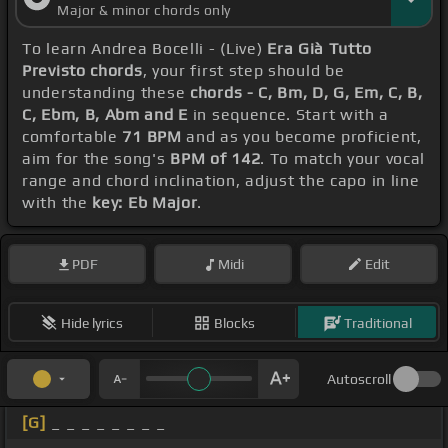
Major & minor chords only
To learn Andrea Bocelli - (Live)
Era Già Tutto
Previsto chords
, your first step should be
understanding these
chords - C, Bm, D, G, Em, C, B,
C, Ebm, B, Abm and E
in sequence. Start with a
comfortable
71 BPM
and as you become proficient,
aim for the song's
BPM of 142
. To match your vocal
range and chord inclination, adjust the capo in line
with the
key: Eb Major
.
PDF
Midi
Edit
Hide lyrics
Blocks
Traditional
Autoscroll
[G]
_ _ _ _ _ _ _ _