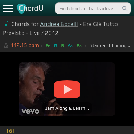
C
U
hord
Chords for
Andrea Bocelli
- Era Già Tutto
Previsto - Live / 2012
142.15
bpm
Standard Tuning (EADGBE)
E
G
B
A
B
b
b
b
Jam Along & Learn...
[G]