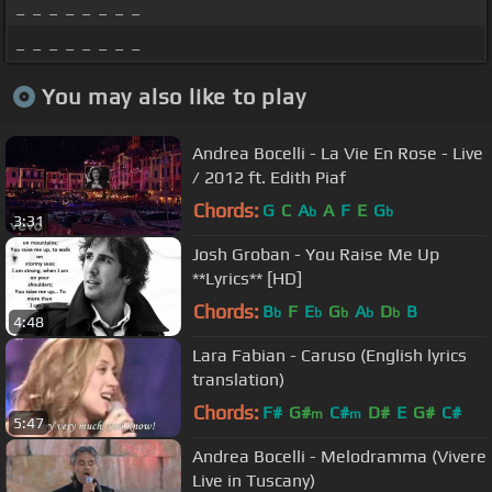
_ _ _ _ _ _ _ _
_ _ _ _ _ _ _ _
You may also like to play
Andrea Bocelli - La Vie En Rose - Live
/ 2012 ft. Edith Piaf
Chords:
G
C
A
A
F
E
G
b
b
3:31
Josh Groban - You Raise Me Up
**Lyrics** [HD]
Chords:
B
F
E
G
A
D
B
b
b
b
b
b
4:48
Lara Fabian - Caruso (English lyrics
translation)
Chords:
F#
G#
C#
D#
E
G#
C#
m
m
5:47
Andrea Bocelli - Melodramma (Vivere
Live in Tuscany)