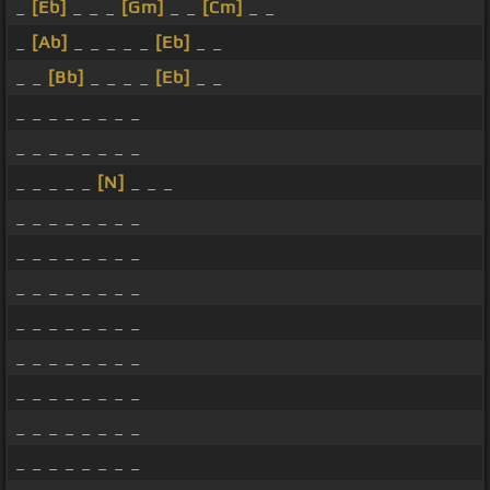
_
[Eb]
_ _ _
[Gm]
_ _
[Cm]
_ _
_
[Ab]
_ _ _ _ _
[Eb]
_ _
_ _
[Bb]
_ _ _ _
[Eb]
_ _
_ _ _ _ _ _ _ _
_ _ _ _ _ _ _ _
_ _ _ _ _
[N]
_ _ _
_ _ _ _ _ _ _ _
_ _ _ _ _ _ _ _
_ _ _ _ _ _ _ _
_ _ _ _ _ _ _ _
_ _ _ _ _ _ _ _
_ _ _ _ _ _ _ _
_ _ _ _ _ _ _ _
_ _ _ _ _ _ _ _