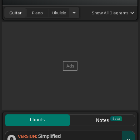
Guitar
Piano
Ukulele
Show
All Diagrams
Chords
Beta
Notes
Simplified
VERSION: