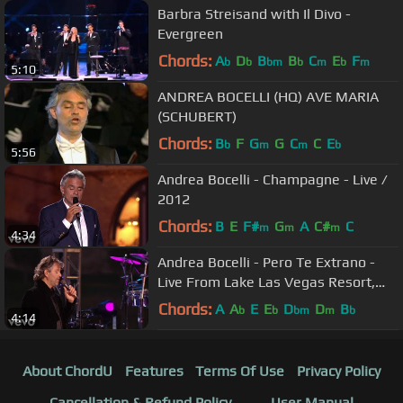
Barbra Streisand with Il Divo -
Evergreen
Chords:
A
D
B
B
C
E
F
b
b
bm
b
m
b
m
5:10
ANDREA BOCELLI (HQ) AVE MARIA
(SCHUBERT)
Chords:
B
F
G
G
C
C
E
b
m
m
b
5:56
Andrea Bocelli - Champagne - Live /
2012
Chords:
B
E
F#
G
A
C#
C
m
m
m
4:34
Andrea Bocelli - Pero Te Extrano -
Live From Lake Las Vegas Resort,
USA / 2006
Chords:
A
A
E
E
D
D
B
b
b
bm
m
b
4:14
About ChordU
Features
Terms Of Use
Privacy Policy
Cancellation & Refund Policy
User Manual