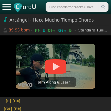
C
U
hord
Arcángel - Hace Mucho Tiempo Chords
89.95
bpm
Standard Tuning (EADGBE)
F#
E
C#
G#
B
m
m
Jam Along & Learn...
[E]
[C#]
[G#]
[F#]