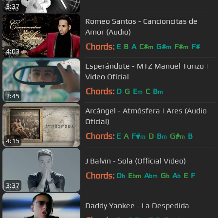
3:37
Romeo Santos - Cancioncitas de
Amor (Audio)
Chords:
E
B
A
C#
G#
F#
F#
m
m
m
4:03
Esperándote - MTZ Manuel Turizo |
Video Oficial
Chords:
D
G
E
C
B
m
m
3:45
Arcángel - Atmósfera | Ares (Audio
Oficial)
Chords:
E
A
F#
D
B
G#
B
m
m
m
4:15
J Balvin - Sola (Official Video)
Chords:
D
E
A
G
A
E
F
b
bm
bm
b
b
3:37
Daddy Yankee - La Despedida