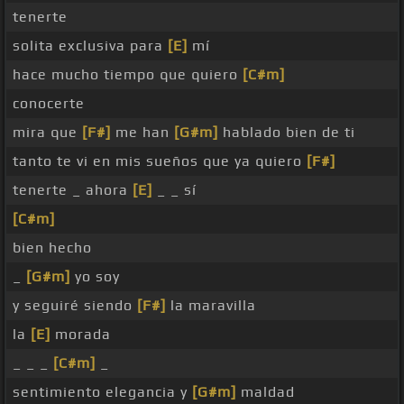
tenerte
solita exclusiva para
[E]
mí
hace mucho tiempo que quiero
[C#m]
conocerte
mira que
[F#]
me han
[G#m]
hablado bien de ti
tanto te vi en mis sueños que ya quiero
[F#]
tenerte _ ahora
[E]
_ _ sí
[C#m]
bien hecho
_
[G#m]
yo soy
y seguiré siendo
[F#]
la maravilla
la
[E]
morada
_ _ _
[C#m]
_
sentimiento elegancia y
[G#m]
maldad