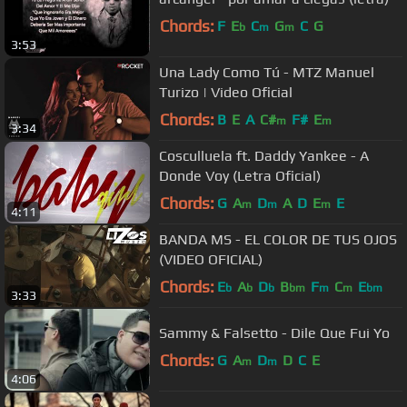
Chords:
F
E
C
G
C
G
b
m
m
3:53
Una Lady Como Tú - MTZ Manuel
Turizo | Video Oficial
Chords:
B
E
A
C#
F#
E
m
m
3:34
Cosculluela ft. Daddy Yankee - A
Donde Voy (Letra Oficial)
Chords:
G
A
D
A
D
E
E
m
m
m
4:11
BANDA MS - EL COLOR DE TUS OJOS
(VIDEO OFICIAL)
Chords:
E
A
D
B
F
C
E
b
b
b
bm
m
m
bm
3:33
Sammy & Falsetto - Dile Que Fui Yo
Chords:
G
A
D
D
C
E
m
m
4:06