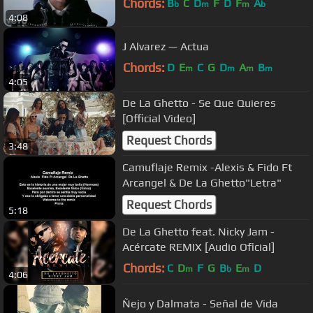
Chords:
B
C
D
F
D
F
A
b
m
m
b
4:08
J Alvarez — Actua
Chords:
D
E
C
G
D
A
B
m
m
m
m
4:05
De La Ghetto - Se Que Quieres
[Official Video]
Request Chords
3:48
Camuflaje Remix -Alexis & Fido Ft
Arcangel & De La Ghetto"Letra"
Request Chords
5:18
De La Ghetto feat. Nicky Jam -
Acércate REMIX [Audio Oficial]
Chords:
C
D
F
G
B
E
D
m
b
m
4:06
Ñejo y Dalmata - Señal de Vida