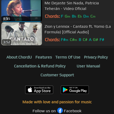
Me Dejaste Sin Nada, Patricia
Teherán - Video Oficial
Chords:
F
G
B
E
D
C
m
b
b
m
m
4:35
Zion y Lennox - Cantazo ft. Yomo (La
Formula) [Official Audio]
Chords:
F#
C#
B
C#
A
G#
F#
m
m
3:52
About ChordU
Features
Terms Of Use
Privacy Policy
Cancellation & Refund Policy
User Manual
Customer Support
Made with love and passion for music
Follow us on
Facebook