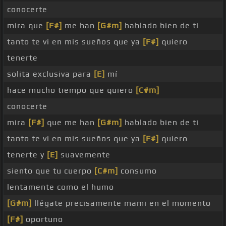
conocerte
mira que
[F#]
me han
[G#m]
hablado bien de ti
tanto te vi en mis sueños que ya
[F#]
quiero
tenerte
solita exclusiva para
[E]
mí
hace mucho tiempo que quiero
[C#m]
conocerte
mira
[F#]
que me han
[G#m]
hablado bien de ti
tanto te vi en mis sueños que ya
[F#]
quiero
tenerte y
[E]
suavemente
siento que tu cuerpo
[C#m]
consumo
lentamente como el humo
[G#m]
llégate precisamente mami en el momento
[F#]
oportuno