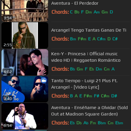
Aventura - El Perdedor
Chords:
C
B
F
D
A
G
D
b
m
m
m
3:54
Arcangel Tengo Tantas Ganas De Ti
Chords:
B
F#
E
A
C#
D
C#
m
m
m
2:55
Ken-Y - Princesa | Official music
video HD | Reggaeton Romántico
Chords:
B
G
F
E
D
C
A
b
m
b
m
m
4:02
Tanto Tiempo - Luigi 21 Plus Ft.
Arcangel - [Video Lyric]
Chords:
B
A
E
F#
F#
C#
D#
m
m
3:40
Aventura - Enséñame a Olvidar (Sold
Out at Madison Square Garden)
Chords:
E
D
A
F
B
C
E
b
b
b
m
bm
m
bm
6:54