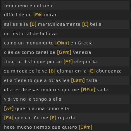
fenómeno en el cielo
difícil de no
[F#]
mirar
así es ella
[B]
maravillosamente
[E]
bella
un historial de belleza
como un monumento
[C#m]
en Grecia
clásica como canal de
[G#m]
Venecia
fina, se distingue por su
[F#]
elegancia
su mirada se le ve
[B]
glamur en la
[E]
abundanza
ella tiene lo que a otras les
[C#m]
falta
ella es de esas mujeres que me
[G#m]
salta
y si yo no la tengo a ella
[A#]
quiero a una como ella
[F#]
que cariño me
[E]
reparta
hace mucho tiempo que quiero
[C#m]