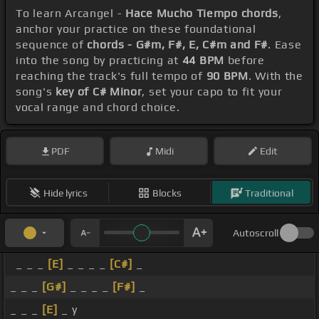
To learn Arcangel -
Hace Mucho Tiempo chords
,
anchor your practice on these foundational
sequence of
chords - G#m, F#, E, C#m and F#
. Ease
into the song by practicing at
44 BPM
before
reaching the track's full tempo of
90 BPM
. With the
song's
key of C# Minor
, set your capo to fit your
vocal range and chord choice.
PDF
Midi
Edit
Hide lyrics
Blocks
Traditional
Autoscroll
_ _ _
[E]
_ _ _ _
[C#]
_
_ _ _
[G#]
_ _ _ _
[F#]
_
_ _ _
[E]
_ y