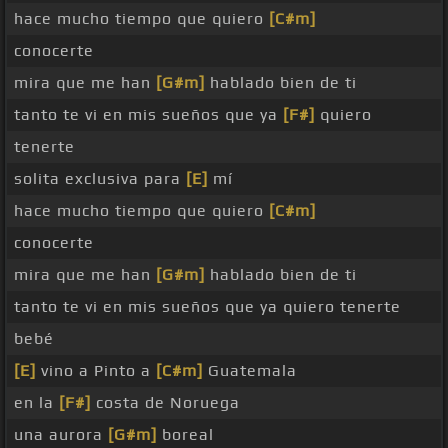
hace mucho tiempo que quiero
[C#m]
conocerte
mira que me han
[G#m]
hablado bien de ti
tanto te vi en mis sueños que ya
[F#]
quiero
tenerte
solita exclusiva para
[E]
mí
hace mucho tiempo que quiero
[C#m]
conocerte
mira que me han
[G#m]
hablado bien de ti
tanto te vi en mis sueños que ya quiero tenerte
bebé
[E]
vino a Pinto a
[C#m]
Guatemala
en la
[F#]
costa de Noruega
una aurora
[G#m]
boreal