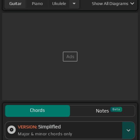
Guitar
Piano
Ukulele
Show
All Diagrams
Chords
Beta
Notes
Simplified
VERSION:
Major & minor chords only