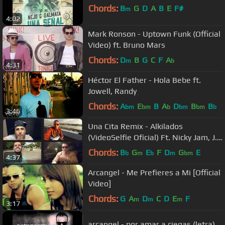
Chords:
B
G
D
A
B
E
F#
m
4:02
Mark Ronson - Uptown Funk (Official
Video) ft. Bruno Mars
Chords:
D
B
G
C
F
A
m
b
4:31
Héctor El Father - Hola Bebe ft.
Jowell, Randy
Chords:
A
E
B
A
D
B
B
bm
bm
b
bm
bm
b
3:46
Una Cita Remix - Alkilados
(VideoSelfie Oficial) Ft. Nicky Jam, J.
Alvarez & Roockie
Chords:
B
G
E
F
D
G
E
b
m
b
m
bm
4:37
Arcangel - Me Prefieres a Mi [Official
Video]
Chords:
G
A
D
C
D
E
F
m
m
m
3:17
arcangel - por amar a ciegas (letra)