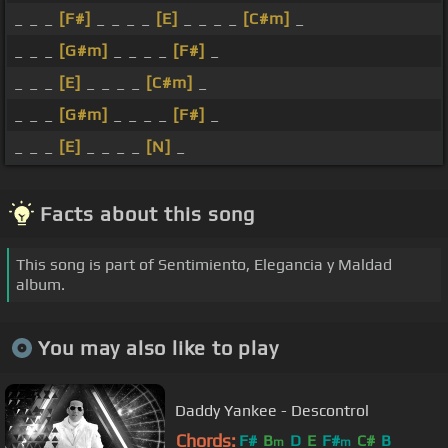
_ _ _
[F#]
_ _ _ _
[E]
_ _ _ _
[C#m]
_
_ _ _
[G#m]
_ _ _ _
[F#]
_
_ _ _
[E]
_ _ _ _
[C#m]
_
_ _ _
[G#m]
_ _ _ _
[F#]
_
_ _ _
[E]
_ _ _ _
[N]
_
Facts about this song
This song is part of Sentimiento, Elegancia y Maldad
album.
You may also like to play
Daddy Yankee - Descontrol
Chords:
F#
B
D
E
F#
C#
B
m
m