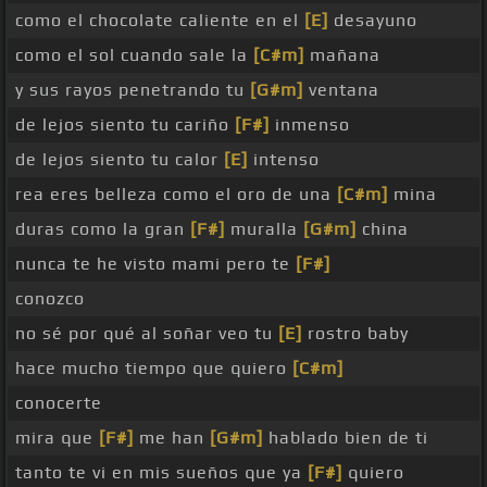
como el chocolate caliente en el
[E]
desayuno
como el sol cuando sale la
[C#m]
mañana
y sus rayos penetrando tu
[G#m]
ventana
de lejos siento tu cariño
[F#]
inmenso
de lejos siento tu calor
[E]
intenso
rea eres belleza como el oro de una
[C#m]
mina
duras como la gran
[F#]
muralla
[G#m]
china
nunca te he visto mami pero te
[F#]
conozco
no sé por qué al soñar veo tu
[E]
rostro baby
hace mucho tiempo que quiero
[C#m]
conocerte
mira que
[F#]
me han
[G#m]
hablado bien de ti
tanto te vi en mis sueños que ya
[F#]
quiero