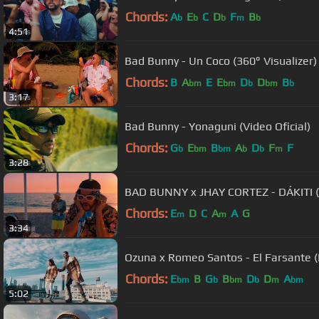
Chords:
A
E
C
D
F
B
b
b
b
m
b
4:51
Bad Bunny - Un Coco (360° Visualizer) 
Chords:
B
A
E
E
D
D
B
bm
bm
b
bm
b
3:17
Bad Bunny - Yonaguni (Video Oficial)
Chords:
G
E
B
A
D
F
F
b
bm
bm
b
b
m
3:28
BAD BUNNY x JHAY CORTEZ - DÁKITI (V
Chords:
E
D
C
A
A
G
m
m
3:34
Ozuna x Romeo Santos - El Farsante (R
Chords:
E
B
G
B
D
D
A
bm
b
bm
b
m
bm
5:02