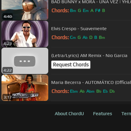
BAD BUNNY x MORA - UNA VEZ | YHLQ
Chords:
B
G
E
A
F#
B
m
m
4:40
Elvis Crespo - Suavemente
Chords:
C
G
A
D
B
B
m
b
m
4:29
(Letra/Lyrics) AM Remix - Nio Garcia
Request Chords
4:22
Maria Becerra - AUTOMÁTICO (Official
Chords:
E
A
A
B
E
D
bm
b
bm
b
b
b
3:17
About ChordU
Features
Term