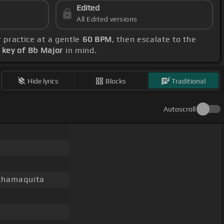
Edited
All Edited versions
r practice at a gentle
60 BPM
, then escalate to the
s
key of Bb Major
in mind.
Hide lyrics
Blocks
Traditional
Autoscroll
 chamaquita