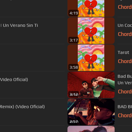
Chord
4:19
| Un Verano Sin Ti
Un Co
Chord
3:17
Tarot
Chord
3:58
Bad Bu
ideo Oficial)
Un Ver
Chord
3:12
emix) (Video Oficial)
BAD BU
Chord
2:57