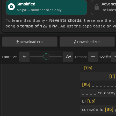
Simplified
Advanc
Major & minor chords only
Include
To learn Bad Bunny -
Neverita chords
, these are the c
song's
tempo of 122 BPM
. Adjust the capo based on 
Download
PDF
Download
Midi
Font Size:
Tempo:
122
BPM
[Eb]
_ _ _ _ _ 
_ _ _ _ _ _ _
[F]
[Eb]
_ _ _ _ _ _
_ _ _ _ Yo estoy
El
[Eb]
corazón lo
[Bb]
p