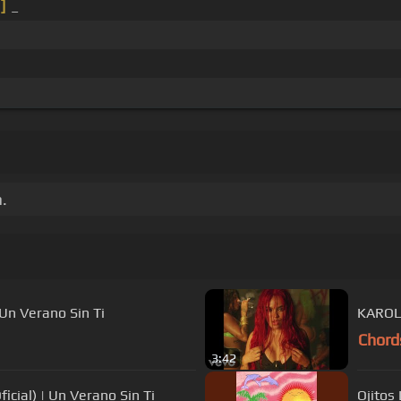
]
_
.
 Un Verano Sin Ti
KAROL 
Chord
3:42
icial) | Un Verano Sin Ti
Ojitos