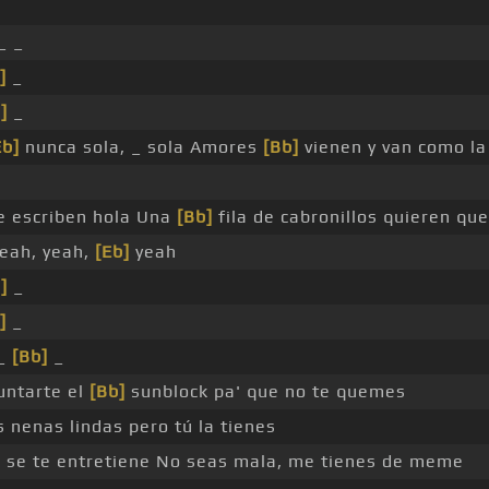
_ _
]
_
]
_
Eb]
nunca sola, _ sola Amores
[Bb]
vienen y van como la
le escriben hola Una
[Bb]
fila de cabronillos quieren qu
yeah, yeah,
[Eb]
yeah
]
_
]
_
 _
[Bb]
_
ntarte el
[Bb]
sunblock pa' que no te quemes
 nenas lindas pero tú la tienes
 se te entretiene No seas mala, me tienes de meme