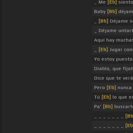
_ Me
[Eb]
siento
Baby
[Bb]
déjame
_
[Bb]
Déjame so
_ Déjame untar
Aquí hay much
_
[Eb]
Jugar con
Yo estoy puest
Diablo, que fíja
Dice que te verá
Pero
[Eb]
nunca 
Tú
[Eb]
lo que e
Pa'
[Bb]
buscarte
_ _ _ _ _ _ _
[Bb
_ _ _ _ _ _ _
[Eb