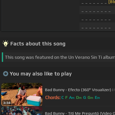
_ _ _ _ _ _ _
[Bb
_ _ _ _ _ _ _ _
_ _ _ _ _ _ _ _
_ _ _ _ _ _ _ _
Facts about this song
This song was featured on the Un Verano Sin Ti album
You may also like to play
Bad Bunny - Efecto (360° Visualizer) |
Chords:
C
F
A
D
G
G
E
m
m
m
m
3:34
Bad Bunny - Tití Me Preguntó (Video Of