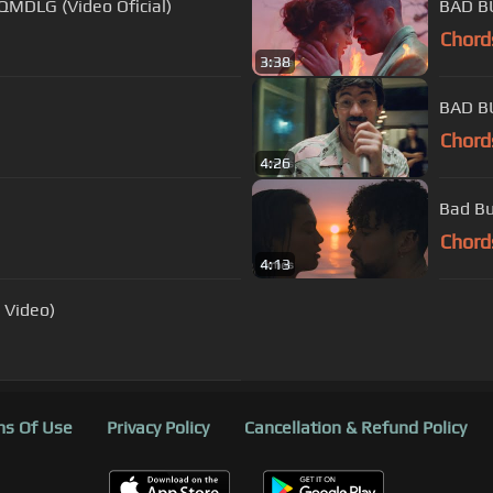
MDLG (Video Oficial)
BAD BU
Chord
3:38
BAD BU
Chord
4:26
Bad Bu
Chord
4:13
 Video)
s Of Use
Privacy Policy
Cancellation & Refund Policy