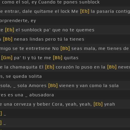
 como el sol, ey Cuando te pones sunblock
 entrar, dale quítame el lock Me
[Eb]
la pasaría contig
rprenderte, ey
te
[Eb]
el sunblock pa' que no te quemes
as
[Bb]
nenas lindas pero tú la tienes
migo se te entretiene No
[Bb]
seas mala, me tienes d
o
[Gm]
pa' ti y tú te me
[Bb]
quitas
te la chamaquita El
[Eb]
corazón lo puso en la
[Bb]
never
s, se queda solita
sola, _ sola Amores
[Bb]
vienen y van como la sola
res es una _ abusadora
 una cerveza y beber Cora, yeah, yeah,
[Eb]
yeah
]
_
]
_