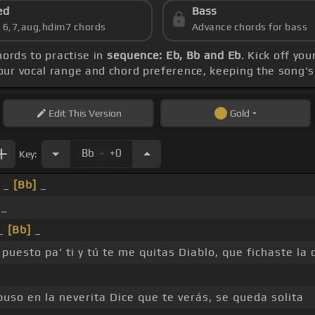
ed
Bass
s 6,7,aug,hdim7 chords
Advance chords for bass
hords to practise in
sequence: Eb, Bb and Eb
. Kick off you
your vocal range and chord preference, keeping the song'
Edit
This Version
Gold
.
Bb
+0
Key:
_ _
[Bb]
_
_
 _
[Bb]
_
 puesto pa' ti y tú te me quitas Diablo, que fichaste la
uso en la neverita Dice que te verás, se queda solita