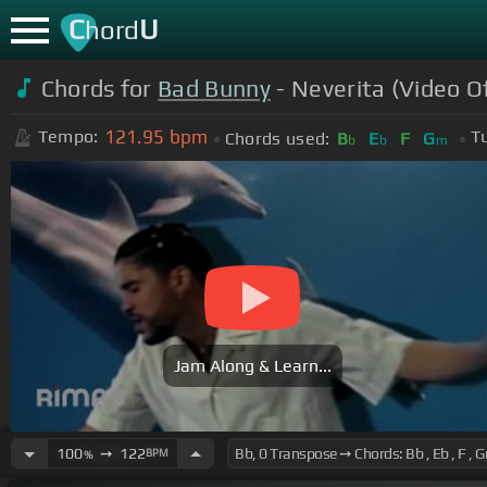
C
U
hord
Chords for
Bad Bunny
- Neverita (Video Of
121.95
bpm
Tempo:
T
Chords used:
B
E
F
G
b
b
m
Jam Along & Learn...
100
➙
122
BPM
%