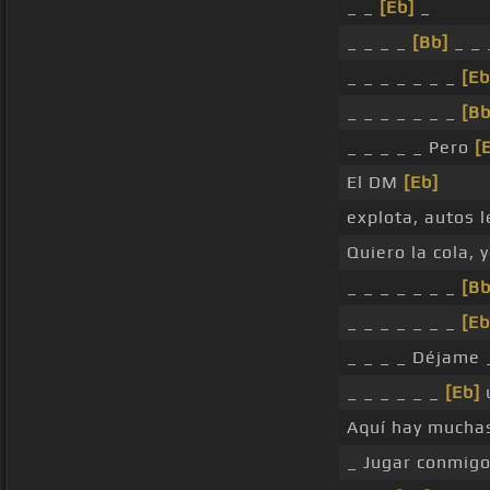
_ _
[Eb]
_
_ _ _ _
[Bb]
_ _ 
_ _ _ _ _ _ _
[Eb
_ _ _ _ _ _ _
[Bb
_ _ _ _ _ Pero
[
El DM
[Eb]
explota, autos 
Quiero la cola, 
_ _ _ _ _ _ _
[Bb
_ _ _ _ _ _ _
[Eb
_ _ _ _ Déjame
_ _ _ _ _ _
[Eb]
u
Aquí hay muchas
_ Jugar conmigo