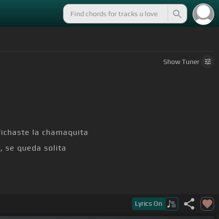
Show
Tuner
 fichaste la chamaquita
, se queda solita
Lyrics
On