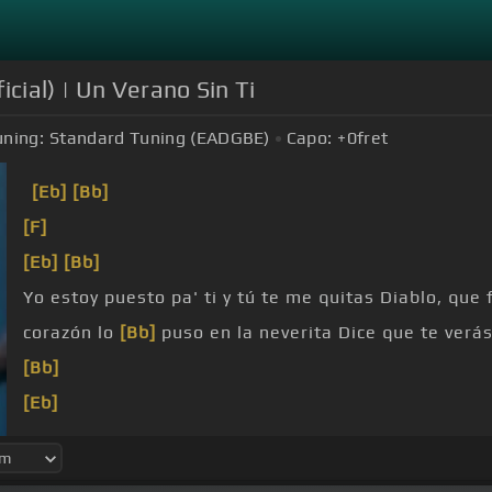
icial) | Un Verano Sin Ti
uning:
Standard Tuning (EADGBE)
Capo:
+0
fret
[Eb]
[Bb]
[F]
[Eb]
[Bb]
Yo estoy puesto pa' ti y tú te me quitas Diablo, que
corazón lo
[Bb]
puso en la neverita Dice que te verás
[Bb]
[Eb]
[Bb]