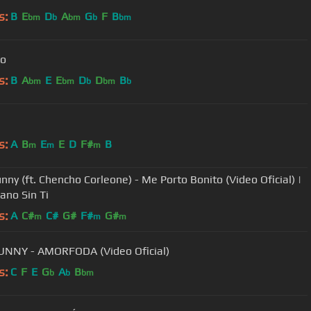
s:
B
E
D
A
G
F
B
bm
b
bm
b
bm
co
s:
B
A
E
E
D
D
B
bm
bm
b
bm
b
s:
A
B
E
E
D
F#
B
m
m
m
nny (ft. Chencho Corleone) - Me Porto Bonito (Video Oficial) |
ano Sin Ti
s:
A
C#
C#
G#
F#
G#
m
m
m
NNY - AMORFODA (Video Oficial)
s:
C
F
E
G
A
B
b
b
bm