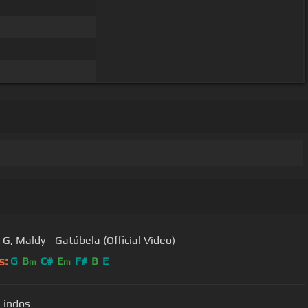
G, Maldy - Gatúbela (Official Video)
s:
G
B
C#
E
F#
B
E
m
m
 Lindos