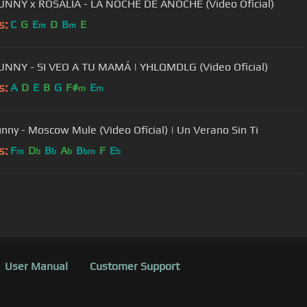
NNY x ROSALÍA - LA NOCHE DE ANOCHE (Video Oficial)
s:
C
G
E
D
B
E
m
m
NNY - SI VEO A TU MAMÁ | YHLQMDLG (Video Oficial)
s:
A
D
E
B
G
F#
E
m
m
nny - Moscow Mule (Video Oficial) | Un Verano Sin Ti
s:
F
D
B
A
B
F
E
m
b
b
b
bm
b
User Manual
Customer Support