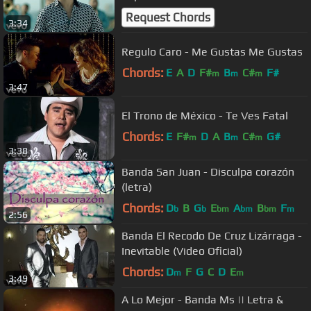
Request Chords
3:34
Regulo Caro - Me Gustas Me Gustas
Chords:
E
A
D
F#
B
C#
F#
m
m
m
3:47
El Trono de México - Te Ves Fatal
Chords:
E
F#
D
A
B
C#
G#
m
m
m
3:38
Banda San Juan - Disculpa corazón
(letra)
Chords:
D
B
G
E
A
B
F
b
b
bm
bm
bm
m
2:56
Banda El Recodo De Cruz Lizárraga -
Inevitable (Video Oficial)
Chords:
D
F
G
C
D
E
m
m
3:49
A Lo Mejor - Banda Ms || Letra &