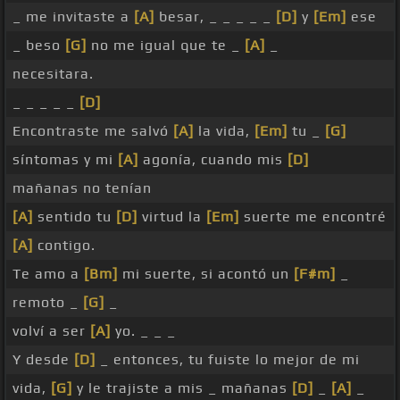
_ me invitaste a
[A]
besar, _ _ _ _ _
[D]
y
[Em]
ese
_ beso
[G]
no me igual que te _
[A]
_
necesitara.
_ _ _ _ _
[D]
Encontraste me salvó
[A]
la vida,
[Em]
tu _
[G]
síntomas y mi
[A]
agonía, cuando mis
[D]
mañanas no tenían
[A]
sentido tu
[D]
virtud la
[Em]
suerte me encontré
[A]
contigo.
Te amo a
[Bm]
mi suerte, si acontó un
[F#m]
_
remoto _
[G]
_
volví a ser
[A]
yo. _ _ _
Y desde
[D]
_ entonces, tu fuiste lo mejor de mi
vida,
[G]
y le trajiste a mis _ mañanas
[D]
_
[A]
_