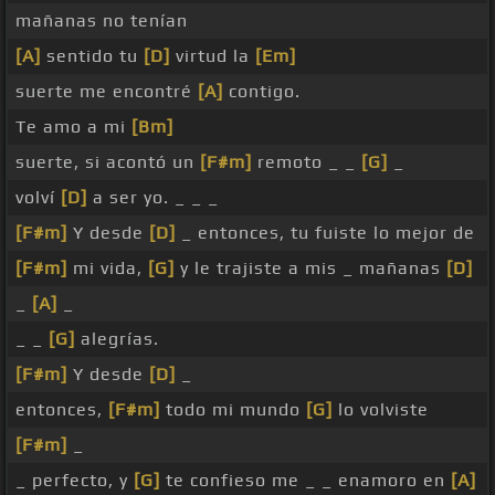
mañanas no tenían
[A]
sentido tu
[D]
virtud la
[Em]
suerte me encontré
[A]
contigo.
Te amo a mi
[Bm]
suerte, si acontó un
[F#m]
remoto _ _
[G]
_
volví
[D]
a ser yo. _ _ _
[F#m]
Y desde
[D]
_ entonces, tu fuiste lo mejor de
[F#m]
mi vida,
[G]
y le trajiste a mis _ mañanas
[D]
_
[A]
_
_ _
[G]
alegrías.
[F#m]
Y desde
[D]
_
entonces,
[F#m]
todo mi mundo
[G]
lo volviste
[F#m]
_
_ perfecto, y
[G]
te confieso me _ _ enamoro en
[A]