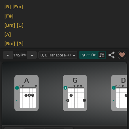
[B]
[Em]
[F#]
[Bm]
[G]
[A]
[Bm]
[G]
[A]
[G]
Lyrics
On
145
BPM
A
G
D
1
1
1
1
2
3
1
1
2
3