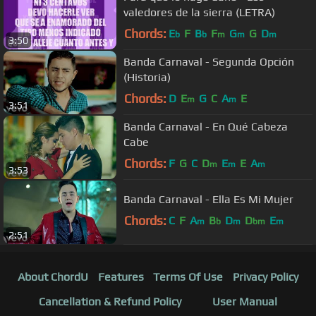
valedores de la sierra (LETRA)
Chords:
E
F
B
F
G
G
D
b
b
m
m
m
3:50
Banda Carnaval - Segunda Opción
(Historia)
Chords:
D
E
G
C
A
E
m
m
3:51
Banda Carnaval - En Qué Cabeza
Cabe
Chords:
F
G
C
D
E
E
A
m
m
m
3:53
Banda Carnaval - Ella Es Mi Mujer
Chords:
C
F
A
B
D
D
E
m
b
m
bm
m
2:51
About ChordU
Features
Terms Of Use
Privacy Policy
Cancellation & Refund Policy
User Manual