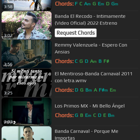
Chords:
F
C
A
G
E
D
G
m
m
m
3:58
Banda El Recodo - Intimamente
(Video Oficial) 2022 Estreno
Request Chords
3:02
Remmy Valenzuela - Espero Con
Ansias
Chords:
C
G
D
A
B
F#
m
3:56
El Mentiroso-Banda Carnaval 2011
con letra.wmv
Chords:
D
G
B
A
F#
E
m
m
m
3:25
Los Primos MX - Mi Bello Ángel
Chords:
G
B
E
C
D
E
B
m
m
3:03
Banda Carnaval - Porque Me
Importas