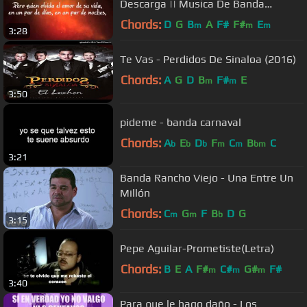
Descarga || Musica De Banda
2014/2015
Chords:
D
G
B
A
F#
F#
E
m
m
m
3:28
Te Vas - Perdidos De Sinaloa (2016)
Chords:
A
G
D
B
F#
E
m
m
3:50
pideme - banda carnaval
Chords:
A
E
D
F
C
B
C
b
b
b
m
m
bm
3:21
Banda Rancho Viejo - Una Entre Un
Millón
Chords:
C
G
F
B
D
G
m
m
b
3:15
Pepe Aguilar-Prometiste(Letra)
Chords:
B
E
A
F#
C#
G#
F#
m
m
m
3:40
Para que le hago daño - Los