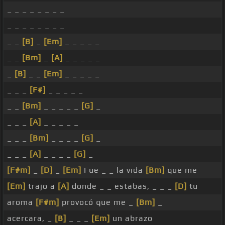
_ _ _ _ _ _ _ _
_ _ _ _ _ _ _ _
_ _
[B]
_
[Em]
_ _ _ _ _
_ _
[Bm]
_
[A]
_ _ _ _ _
_
[B]
_ _
[Em]
_ _ _ _ _
_ _ _
[F#]
_ _ _ _ _
_ _
[Bm]
_ _ _ _ _
[G]
_
_ _ _
[A]
_ _ _ _ _
_ _ _
[Bm]
_ _ _ _
[G]
_
_ _ _
[A]
_ _ _ _
[G]
_
[F#m]
_
[D]
_
[Em]
Fue _ _ la vida
[Bm]
que me
[Em]
trajo a
[A]
donde _ _ estabas, _ _ _
[D]
tu
aroma
[F#m]
provocó que me _
[Bm]
_
acercara, _
[B]
_ _ _
[Em]
un abrazo