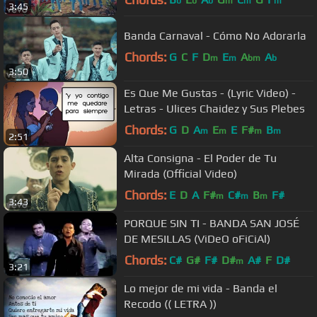
b
b
b
m
m
m
3:45
Banda Carnaval - Cómo No Adorarla
Chords:
G
C
F
D
E
A
A
m
m
bm
b
3:50
Es Que Me Gustas - (Lyric Video) -
Letras - Ulices Chaidez y Sus Plebes
Chords:
G
D
A
E
E
F#
B
m
m
m
m
2:51
Alta Consigna - El Poder de Tu
Mirada (Official Video)
Chords:
E
D
A
F#
C#
B
F#
m
m
m
3:43
PORQUE SIN TI - BANDA SAN JOSÉ
DE MESILLAS (ViDeO oFiCiAl)
Chords:
C#
G#
F#
D#
A#
F
D#
m
3:21
Lo mejor de mi vida - Banda el
Recodo (( LETRA ))