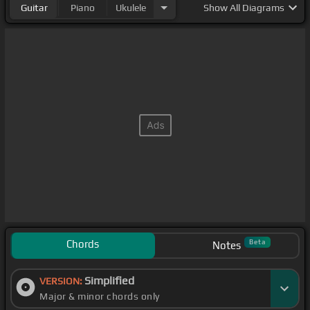
Guitar
Piano
Ukulele
Show
All Diagrams
Chords
Beta
Notes
Simplified
VERSION:
Major & minor chords only