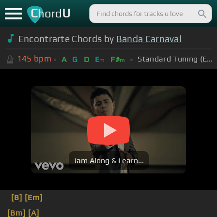
C
U
hord
Encontrarte Chords by
Banda Carnaval
145
bpm
Standard Tuning (EADGBE)
A
G
D
E
F#
m
m
Jam Along & Learn...
[B]
[Em]
[Bm]
[A]