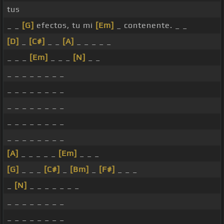
tus
_ _
[G]
efectos, tu mi
[Em]
_ contenente. _ _
[D]
_
[C#]
_ _
[A]
_ _ _ _ _
_ _ _
[Em]
_ _ _
[N]
_ _
_ _ _ _ _ _ _ _
_ _ _ _ _ _ _ _
_ _ _ _ _ _ _ _
_ _ _ _ _ _ _ _
_ _ _ _ _ _ _ _
[A]
_ _ _ _ _
[Em]
_ _ _
[G]
_ _ _
[C#]
_
[Bm]
_
[F#]
_ _ _
_
[N]
_ _ _ _ _ _ _
_ _ _ _ _ _ _ _
_ _ _ _ _ _ _ _