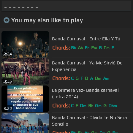
_ _ _ _ _ _ _ _
You may also like to play
Banda Carnaval - Entre Ella Y Tú
Chords:
B
A
E
F
B
C
E
b
b
b
m
m
2:34
Banda Carnaval - Ya Me Sirvió De
Experiencia
Chords:
C
G
F
D
A
D
A
m
m
3:35
La primera vez- Banda carnaval
(Letra 2014)
Chords:
C
F
D
B
G
G
D
m
b
m
bm
3:22
Banda Carnaval - Olvidarte No Será
Sencillo
Chords:
B
E
A
G
C
G
F