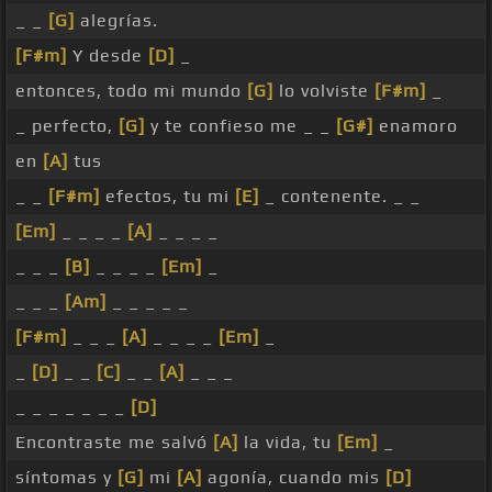
_ _
[G]
alegrías.
[F#m]
Y desde
[D]
_
entonces, todo mi mundo
[G]
lo volviste
[F#m]
_
_ perfecto,
[G]
y te confieso me _ _
[G#]
enamoro
en
[A]
tus
_ _
[F#m]
efectos, tu mi
[E]
_ contenente. _ _
[Em]
_ _ _ _
[A]
_ _ _ _
_ _ _
[B]
_ _ _ _
[Em]
_
_ _ _
[Am]
_ _ _ _ _
[F#m]
_ _ _
[A]
_ _ _ _
[Em]
_
_
[D]
_ _
[C]
_ _
[A]
_ _ _
_ _ _ _ _ _ _
[D]
Encontraste me salvó
[A]
la vida, tu
[Em]
_
síntomas y
[G]
mi
[A]
agonía, cuando mis
[D]