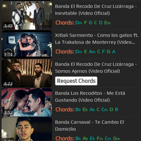
Banda El Recodo De Cruz Lizárraga -
Inevitable (Video Oficial)
Chords:
D
F
G
C
D
E
m
m
3:49
Xitlali Sarmiento - Como los gatos ft.
La Trakalosa de Monterrey (Video
Oficial)
Chords:
D
E
A
C
F
G
A
m
m
3:04
Banda El Recodo De Cruz Lizárraga -
Somos Ajenos (Video Oficial)
Request Chords
4:23
Banda Los Recoditos - Me Está
Gustando (Video Oficial)
Chords:
B
E
A
C
C
D
B
b
b
b
m
3:52
Banda Carnaval - Te Cambio El
Domicilio
Chords:
B
A
E
F
C
G
b
b
b
m
m
m