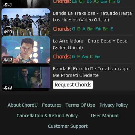
Chords:
E
C
B
A
G
F
G
b
m
b
b
m
m
3:51
Banda La Trakalosa - Tatuado Hasta
Los Huesos (Video Oficial)
Chords:
G
D
A
B
F#
E
E
m
m
4:03
La Arrolladora - Entre Beso Y Beso
(Video Oficial)
Chords:
G
F
A
C
E
m
m
3:02
Banda El Recodo De Cruz Lizárraga -
Me Prometí Olvidarte
Request Chords
3:23
About ChordU
Features
Terms Of Use
Privacy Policy
Cancellation & Refund Policy
User Manual
Customer Support