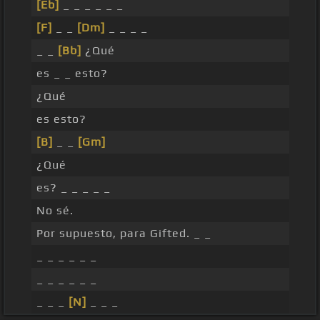
[Eb]
_ _ _ _ _ _
[F]
_ _
[Dm]
_ _ _ _
_ _
[Bb]
¿Qué
es _ _ esto?
¿Qué
es esto?
[B]
_ _
[Gm]
¿Qué
es? _ _ _ _ _
No sé.
Por supuesto, para Gifted. _ _
_ _ _ _ _ _
_ _ _ _ _ _
_ _ _
[N]
_ _ _