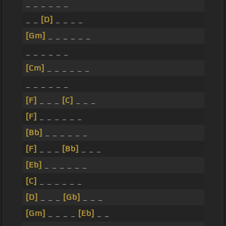
_ _ _ _ _ _
_ _
[D]
_ _ _ _
[Gm]
_ _ _ _ _ _
_ _ _ _ _ _
[Cm]
_ _ _ _ _ _
_ _ _ _ _ _
[F]
_ _ _
[C]
_ _ _
[F]
_ _ _ _ _ _
[Bb]
_ _ _ _ _ _
[F]
_ _ _
[Bb]
_ _ _
[Eb]
_ _ _ _ _ _
[C]
_ _ _ _ _ _
[D]
_ _ _
[Gb]
_ _ _
[Gm]
_ _ _ _
[Eb]
_ _