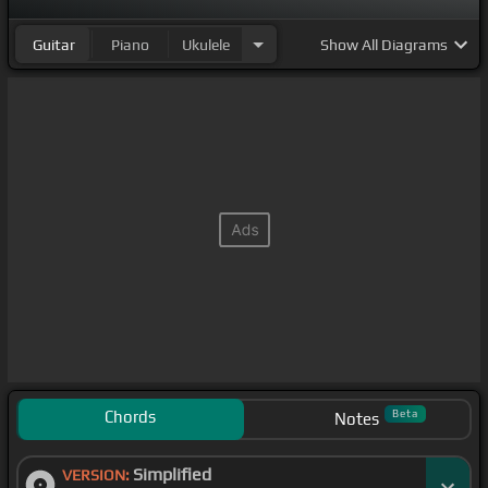
Guitar
Piano
Ukulele
Show
All Diagrams
Chords
Beta
Notes
Simplified
VERSION: