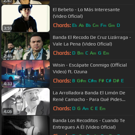
2:47
El Bebeto - Lo Más Interesante
(Video Oficial)
Chords:
E
A
B
C
F
G
D
b
b
b
m
m
m
3:59
Banda El Recodo De Cruz Lizárraga -
Vale La Pena (Video Oficial)
Chords:
D
B
C
A
G
E
m
m
m
2:46
Wisin - Escápate Conmigo (Official
Video) ft. Ozuna
Chords:
B
G#
C#
F#
C#
D#
E
m
m
4:33
La Arrolladora Banda El Limón De
René Camacho - Para Qué Pides
Perdón
Chords:
D
G
A
C
E
E
m
m
4:06
Banda Los Recoditos - Cuando Te
Entregues A Él (Video Oficial)