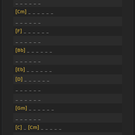
_ _ _ _ _ _
[Cm]
_ _ _ _ _ _
_ _ _ _ _ _
[F]
_ _ _ _ _ _
_ _ _ _ _ _
[Bb]
_ _ _ _ _ _
_ _ _ _ _ _
[Eb]
_ _ _ _ _ _
[D]
_ _ _ _ _ _
_ _ _ _ _ _
_ _ _ _ _ _
[Gm]
_ _ _ _ _ _
_ _ _ _ _ _
[C]
_
[Cm]
_ _ _ _ _