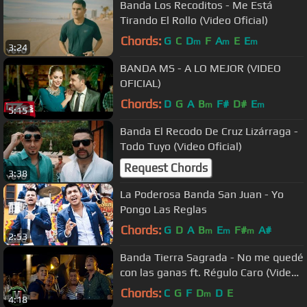
Banda Los Recoditos - Me Está
Tirando El Rollo (Video Oficial)
Chords:
G
C
D
F
A
E
E
m
m
m
3:24
BANDA MS - A LO MEJOR (VIDEO
OFICIAL)
Chords:
D
G
A
B
F#
D#
E
m
m
5:15
Banda El Recodo De Cruz Lizárraga -
Todo Tuyo (Video Oficial)
Request Chords
3:38
La Poderosa Banda San Juan - Yo
Pongo Las Reglas
Chords:
G
D
A
B
E
F#
A#
m
m
m
2:53
Banda Tierra Sagrada - No me quedé
con las ganas ft. Régulo Caro (Video
Oficial)
Chords:
C
G
F
D
D
E
m
4:18