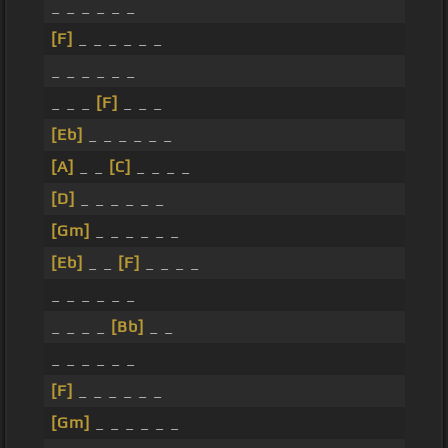
_ _ _ _ _ _
[F]
_ _ _ _ _ _
_ _ _ _ _ _
_ _ _
[F]
_ _ _
[Eb]
_ _ _ _ _ _
[A]
_ _
[C]
_ _ _ _
[D]
_ _ _ _ _ _
[Gm]
_ _ _ _ _ _
[Eb]
_ _
[F]
_ _ _ _
_ _ _ _ _ _
_ _ _ _
[Bb]
_ _
_ _ _ _ _ _
[F]
_ _ _ _ _ _
[Gm]
_ _ _ _ _ _