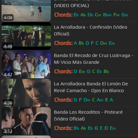
(VIDEO OFICIAL)
Chords:
E
A
D
C
B
F
G
b
b
b
m
bm
m
m
4:08
La Arrolladora - Confesión (Video
Oficial)
Chords:
A
B
D
F
C
D
E
b
m
m
4:48
Banda El Recodo de Cruz Lizárraga -
Mi Vicio Más Grande
Chords:
D
E
G
C
E
B
m
b
b
4:47
La Arrolladora Banda El Limón De
René Camacho - Ojos En Blanco
Chords:
G
F
D
C
A
E
A
m
m
4:36
Banda Los Recoditos - Pistearé
(Video Oficial)
Chords:
B
A
E
G
E
D
E
b
b
b
m
3:13