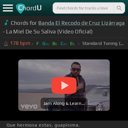
C
U
hord
Chords for
Banda El Recodo de Cruz Lizárraga
- La Miel De Su Saliva (Video Oficial)
178
bpm
Standard Tuning (EADGBE)
F
G
B
C
E
m
b
m
b
Jam Along & Learn...
Que hermosa estas, guapísima.