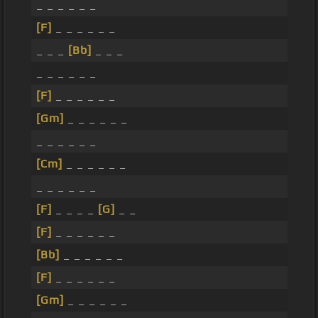
_ _ _ _ _ _
[F]
_ _ _ _ _ _
_ _ _
[Bb]
_ _ _
_ _ _ _ _ _
[F]
_ _ _ _ _ _
[Gm]
_ _ _ _ _ _
_ _ _ _ _ _
[Cm]
_ _ _ _ _ _
_ _ _ _ _ _
[F]
_ _ _ _
[G]
_ _
[F]
_ _ _ _ _ _
[Bb]
_ _ _ _ _ _
[F]
_ _ _ _ _ _
[Gm]
_ _ _ _ _ _