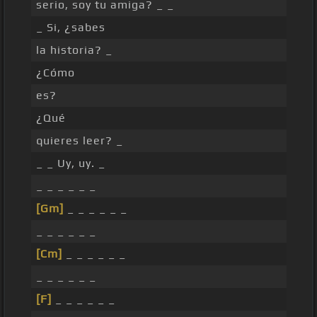
serio, soy tu amiga? _ _
_ Si, ¿sabes
la historia? _
¿Cómo
es?
¿Qué
quieres leer? _
_ _ Uy, uy. _
_ _ _ _ _ _
[Gm]
_ _ _ _ _ _
_ _ _ _ _ _
[Cm]
_ _ _ _ _ _
_ _ _ _ _ _
[F]
_ _ _ _ _ _