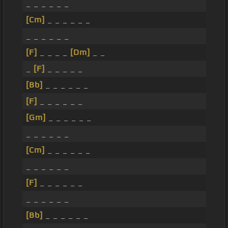
_ _ _ _ _ _
[Cm]
_ _ _ _ _ _
_ _ _ _ _ _
[F]
_ _ _ _
[Dm]
_ _
_
[F]
_ _ _ _ _
[Bb]
_ _ _ _ _ _
[F]
_ _ _ _ _ _
[Gm]
_ _ _ _ _ _
_ _ _ _ _ _
[Cm]
_ _ _ _ _ _
_ _ _ _ _ _
[F]
_ _ _ _ _ _
_ _ _ _ _ _
[Bb]
_ _ _ _ _ _