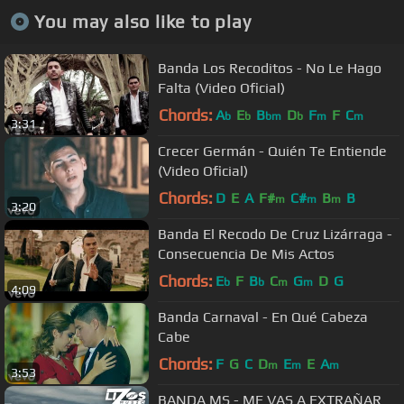
You may also like to play
Banda Los Recoditos - No Le Hago
Falta (Video Oficial)
Chords:
A
E
B
D
F
F
C
b
b
bm
b
m
m
3:31
Crecer Germán - Quién Te Entiende
(Video Oficial)
Chords:
D
E
A
F#
C#
B
B
m
m
m
3:20
Banda El Recodo De Cruz Lizárraga -
Consecuencia De Mis Actos
Chords:
E
F
B
C
G
D
G
b
b
m
m
4:09
Banda Carnaval - En Qué Cabeza
Cabe
Chords:
F
G
C
D
E
E
A
m
m
m
3:53
BANDA MS - ME VAS A EXTRAÑAR