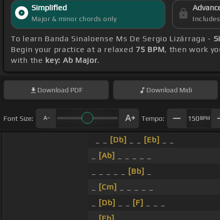
Simplified
Advanc
Major & minor chords only
Include
To learn Banda Sinaloense Ms De Sergio Lizárraga -
S
Begin your practice at a relaxed
75 BPM
, then work y
with the
key: Ab Major
.
Download
PDF
Download
Midi
Font Size:
Tempo:
150
BPM
_ _
[Db]
_ _
[Eb]
_ _
_
[Ab]
_ _ _ _ _
_ _ _ _ _
[Bb]
_
_
[Cm]
_ _ _ _ _
_
[Db]
_ _
[F]
_ _ _
_
[Eb]
_ _ _ _ _