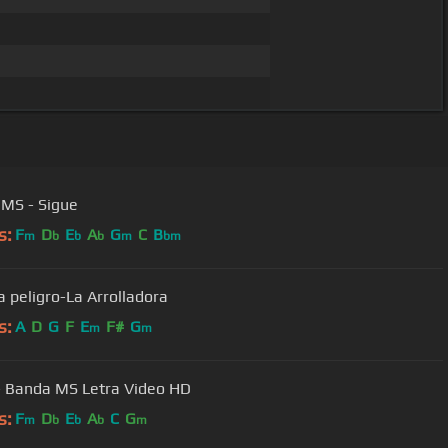
MS - Sigue
s:
F
D
E
A
G
C
B
m
b
b
b
m
bm
a peligro-La Arrolladora
s:
A
D
G
F
E
F#
G
m
m
- Banda MS Letra Video HD
s:
F
D
E
A
C
G
m
b
b
b
m