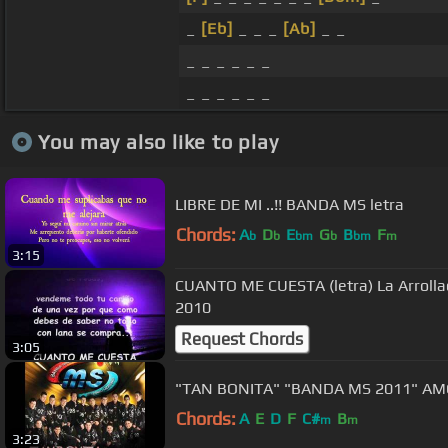
_
[Eb]
_ _ _
[Ab]
_ _
_ _ _ _ _ _
_ _ _ _ _ _
You may also like to play
LIBRE DE MI ..!! BANDA MS letra
Chords:
A
D
E
G
B
F
b
b
bm
b
bm
m
3:15
CUANTO ME CUESTA (letra) La Arrolla
2010
Request Chords
3:05
"TAN BONITA" "BANDA MS 2011" A
Chords:
A
E
D
F
C#
B
m
m
3:23