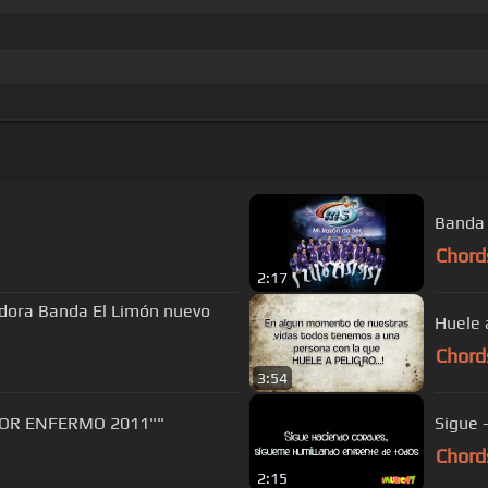
Banda 
Chord
2:17
dora Banda El Limón nuevo
Huele 
Chord
3:54
MOR ENFERMO 2011""
Sigue 
Chord
2:15