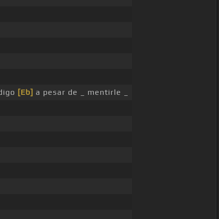
digo
[Eb]
a pesar de _ mentirle _