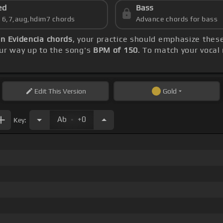
ed
Bass
s 6,7,aug,hdim7 chords
Advance chords for bass
in Evidencia chords
, your practice should emphasize thes
our way up to the song's
BPM of 150
. To match your vocal 
Edit
This Version
Gold
.
Ab
+0
Key: