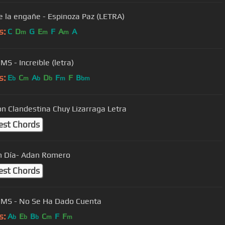
e la engañe - Espinoza Paz (LETRA)
s:
C
D
G
E
F
A
A
m
m
m
S - Increible (letra)
s:
E
C
A
D
F
F
B
b
m
b
b
m
bm
on Clandestina Chuy Lizarraga Letra
est Chords
n Día- Adan Romero
est Chords
MS - No Se Ha Dado Cuenta
s:
A
E
B
C
F
F
b
b
b
m
m