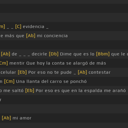
m]
_ _
[C]
evidencia _
de más que
[Ab]
mi conciencia
a
[Ab]
de _ _ _ decirle
[Db]
Dime que es lo
[Bbm]
que le 
Cm]
mentir Que hoy la conta se alargó de más
 celular
[Eb]
Por eso no te pude _
[Ab]
contestar
ón
[Cm]
Una llanta del carro se ponchó
o me saltó
[Eb]
Por eso es que en la espalda me arañó
r
a
[Ab]
mi amor