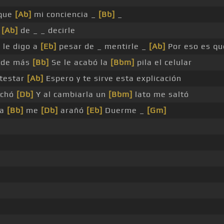
 que
[Ab]
mi conciencia _
[Bb]
_
a
[Ab]
de _ _ decirle
 le digo a
[Eb]
pesar de _ mentirle _
[Ab]
Por eso es qu
ó de más
[Bb]
Se le acabó la
[Bbm]
pila el celular
testar
[Ab]
Espero y te sirve esta explicación
nchó
[Db]
Y al cambiarla un
[Bbm]
lato me saltó
da
[Bb]
me
[Db]
arañó
[Eb]
Duerme _
[Gm]