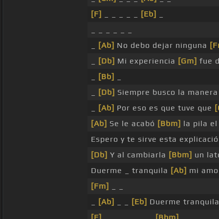
[F]
_ _ _ _ _
[Eb]
_
_ _ _ _ _ _
_
[Ab]
No debo dejar ninguna
[F
_
[Db]
Mi experiencia
[Gm]
fue 
_
[Bb]
_
_
[Db]
Siempre busco la maner
_
[Ab]
Por eso es que tuve que
[
[Ab]
Se le acabó
[Bbm]
la pila el
Espero y te sirve esta explicaci
[Db]
Y al cambiarla
[Bbm]
un lat
Duerme _ tranquila
[Ab]
mi amo
[Fm]
_ _
_
[Ab]
_ _
[Eb]
Duerme tranquil
[F]
_ _ _ _ _ _ _
[Bbm]
_