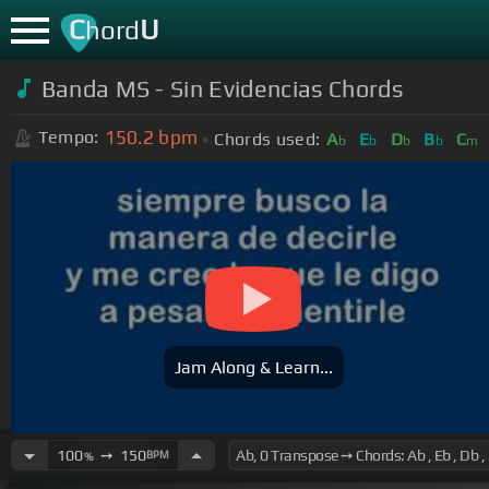
C
U
hord
Banda MS - Sin Evidencias Chords
150.2
bpm
Tempo:
Chords used:
A
E
D
B
C
b
b
b
b
m
Jam Along & Learn...
100
➙
150
BPM
%