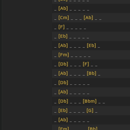
_
[Ab]
_ _ _ _ _
_
[Cm]
_ _ _
[Ab]
_ _
_
[F]
_ _ _ _ _
_
[Eb]
_ _ _ _ _
_
[Ab]
_ _ _ _
[Eb]
_
_
[Fm]
_ _ _ _ _
_
[Db]
_ _ _
[F]
_ _
_
[Ab]
_ _ _ _
[Bb]
_
_
[Db]
_ _ _ _ _
_
[Ab]
_ _ _ _ _
_
[Db]
_ _ _
[Bbm]
_ _
_
[Eb]
_ _ _ _
[G]
_
_
[Ab]
_ _ _ _ _
_
[Fm]
_ _ _ _
[Bb]
_