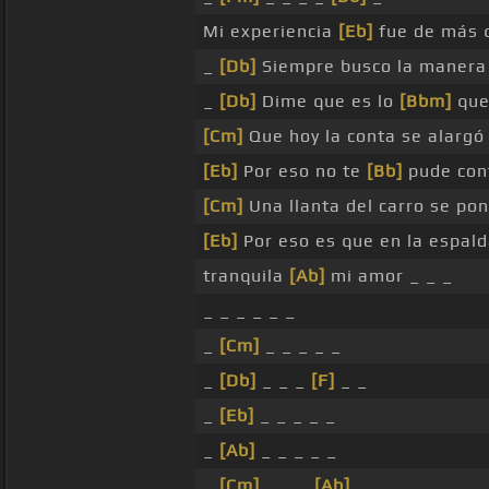
Mi experiencia
[Eb]
fue de más
_
[Db]
Siempre busco la maner
_
[Db]
Dime que es lo
[Bbm]
que
[Cm]
Que hoy la conta se alarg
[Eb]
Por eso no te
[Bb]
pude con
[Cm]
Una llanta del carro se po
[Eb]
Por eso es que en la espal
tranquila
[Ab]
mi amor _ _ _
_ _ _ _ _ _
_
[Cm]
_ _ _ _ _
_
[Db]
_ _ _
[F]
_ _
_
[Eb]
_ _ _ _ _
_
[Ab]
_ _ _ _ _
_
[Cm]
_ _ _
[Ab]
_ _