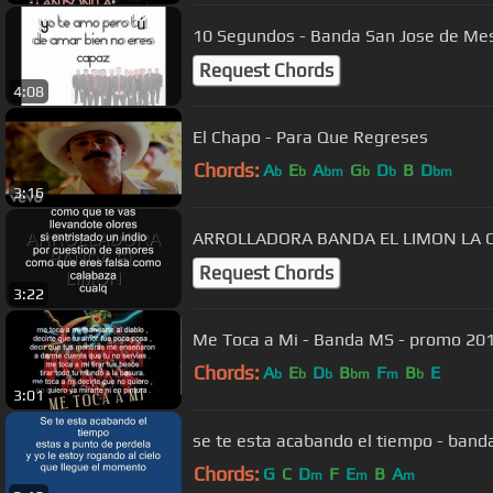
10 Segundos - Banda San Jose de Mesi
Request Chords
4:08
El Chapo - Para Que Regreses
Chords:
A
E
A
G
D
B
D
b
b
bm
b
b
bm
3:16
ARROLLADORA BANDA EL LIMON LA 
Request Chords
3:22
Me Toca a Mi - Banda MS - promo 201
Chords:
A
E
D
B
F
B
E
b
b
b
bm
m
b
3:01
se te esta acabando el tiempo - banda
Chords:
G
C
D
F
E
B
A
m
m
m