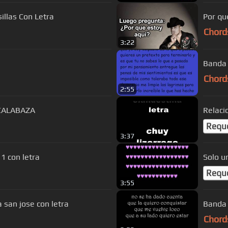
llas Con Letra
Por qu
Chord
3:22
Banda M
Chord
2:55
CALABAZA
Relaci
Requ
3:37
1 con letra
Solo u
Requ
3:55
 san jose con letra
Banda 
Chord