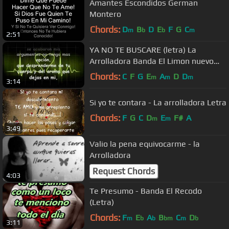
Amantes Escondidos German
Montero
Chords:
D
B
D
E
F
G
C
m
b
b
m
2:51
YA NO TE BUSCARE (letra) La
Arrolladora Banda El Limon nuevo
2010
Chords:
C
F
G
E
A
D
D
m
m
m
3:14
Si yo te contara - La arrolladora Letra
Chords:
F
G
C
D
E
F#
A
m
m
3:49
Valio la pena equivocarme - la
Arrolladora
Request Chords
4:03
Te Presumo - Banda El Recodo
(Letra)
Chords:
F
E
A
B
C
D
m
b
b
bm
m
b
3:11