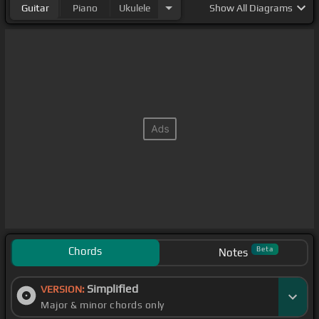
Guitar
Piano
Ukulele
Show
All Diagrams
Chords
Beta
Notes
Simplified
VERSION:
Major & minor chords only