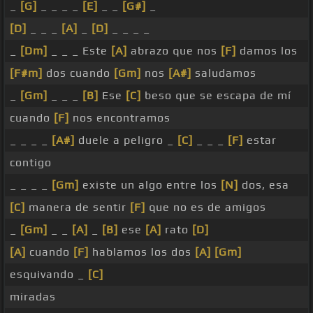
_
[G]
_ _ _ _
[E]
_ _
[G#]
_
[D]
_ _ _
[A]
_
[D]
_ _ _ _
_
[Dm]
_ _ _ Este
[A]
abrazo que nos
[F]
damos los
[F#m]
dos cuando
[Gm]
nos
[A#]
saludamos
_
[Gm]
_ _ _
[B]
Ese
[C]
beso que se escapa de mí
cuando
[F]
nos encontramos
_ _ _ _
[A#]
duele a peligro _
[C]
_ _ _
[F]
estar
contigo
_ _ _ _
[Gm]
existe un algo entre los
[N]
dos, esa
[C]
manera de sentir
[F]
que no es de amigos
_
[Gm]
_ _
[A]
_
[B]
ese
[A]
rato
[D]
[A]
cuando
[F]
hablamos los dos
[A]
[Gm]
esquivando _
[C]
miradas