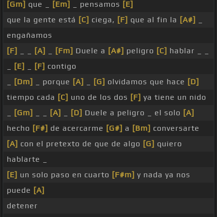
[Gm]
que _
[Em]
_ pensamos
[E]
que la gente está
[C]
ciega,
[F]
que al fin la
[A#]
_
engañamos
[F]
_ _
[A]
_
[Fm]
Duele a
[A#]
peligro
[C]
hablar _ _
_
[E]
_
[F]
contigo
_
[Dm]
_ porque
[A]
_
[G]
olvidamos que hace
[D]
tiempo cada
[C]
uno de los dos
[F]
ya tiene un nido
_
[Gm]
_ _
[A]
_
[D]
Duele a peligro _ el solo
[A]
hecho
[F#]
de acercarme
[G#]
a
[Bm]
conversarte
[A]
con el pretexto de que de algo
[G]
quiero
hablarte _
[E]
un solo paso en cuarto
[F#m]
y nada ya nos
puede
[A]
detener