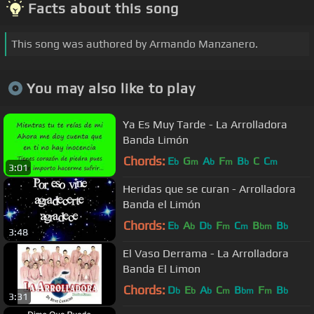
Facts about this song
This song was authored by Armando Manzanero.
You may also like to play
Ya Es Muy Tarde - La Arrolladora
Banda Limón
Chords:
E
G
A
F
B
C
C
b
m
b
m
b
m
3:01
Heridas que se curan - Arrolladora
Banda el Limón
Chords:
E
A
D
F
C
B
B
b
b
b
m
m
bm
b
3:48
El Vaso Derrama - La Arrolladora
Banda El Limon
Chords:
D
E
A
C
B
F
B
b
b
b
m
bm
m
b
3:31