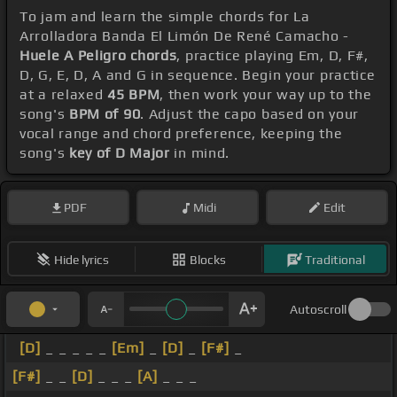
To jam and learn the simple chords for La
Arrolladora Banda El Limón De René Camacho -
Huele A Peligro chords
, practice playing Em, D, F#,
D, G, E, D, A and G in sequence. Begin your practice
at a relaxed
45 BPM
, then work your way up to the
song's
BPM of 90
. Adjust the capo based on your
vocal range and chord preference, keeping the
song's
key of D Major
in mind.
PDF
Midi
Edit
Hide lyrics
Blocks
Traditional
Autoscroll
[D]
_ _ _ _ _
[Em]
_
[D]
_
[F#]
_
[F#]
_ _
[D]
_ _ _
[A]
_ _ _