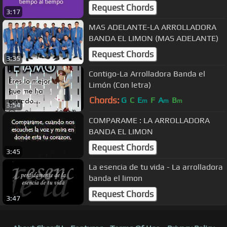
Request Chords
3:17
MAS ADELANTE-LA ARROLLADORA
BANDA EL LIMON (MAS ADELANTE)
Request Chords
3:35
Contigo-La Arrolladora Banda el
Limón (Con letra)
Chords:
G
C
E
F
A
B
m
m
m
3:54
COMPARAME : LA ARROLLADORA
BANDA EL LIMON
Request Chords
3:45
La esencia de tu vida - La arrolladora
banda el limon
Request Chords
3:47