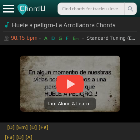
C
U
hord
Huele a peligro-La Arrolladora Chords
90.15
bpm
Standard Tuning (EADGBE)
A
D
G
F
E
m
Jam Along & Learn...
[D]
[Em]
[D]
[F#]
[F#]
[D]
[A]