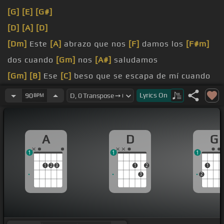
[G]
[E]
[G#]
[D]
[A]
[D]
[Dm]
Este
[A]
abrazo que nos
[F]
damos los
[F#m]
dos cuando
[Gm]
nos
[A#]
saludamos
[Gm]
[B]
Ese
[C]
beso que se escapa de mí cuando
[F]
nos encontramos
Lyrics
On
90
BPM
[A#]
duele a peligro
[C]
[F]
estar contigo
[Gm]
existe un algo entre los
[N]
dos, esa
[C]
A
D
G
manera de sentir
[F]
que no es de amigos
1
1
1
1
2
3
1
2
1
3
2