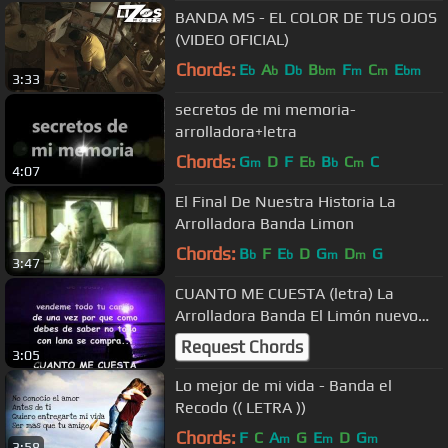
BANDA MS - EL COLOR DE TUS OJOS
(VIDEO OFICIAL)
Chords:
E
A
D
B
F
C
E
b
b
b
bm
m
m
bm
3:33
secretos de mi memoria-
arrolladora+letra
Chords:
G
D
F
E
B
C
C
m
b
b
m
4:07
El Final De Nuestra Historia La
Arrolladora Banda Limon
Chords:
B
F
E
D
G
D
G
b
b
m
m
3:47
CUANTO ME CUESTA (letra) La
Arrolladora Banda El Limón nuevo
2010
Request Chords
3:05
Lo mejor de mi vida - Banda el
Recodo (( LETRA ))
Chords:
F
C
A
G
E
D
G
m
m
m
3:58