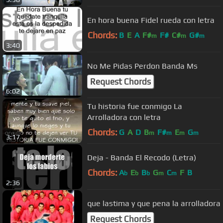
En hora buena Fidel rueda con letra
Chords:
B
E
A
F#
F#
C#
G#
m
m
m
3:40
No Me Pidas Perdon Banda Ms
Request Chords
6:02
Tu historia fue conmigo La
Arrolladora con letra
Chords:
G
A
D
B
F#
E
G
m
m
m
m
3:17
Deja - Banda El Recodo (Letra)
Chords:
A
E
B
G
C
F
B
b
b
b
m
m
2:36
que lastima y que pena la arrolladora
Request Chords