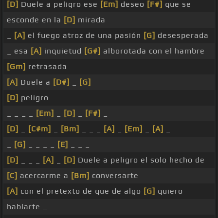
[D]
Duele a peligro ese
[Em]
deseo
[F#]
que se
esconde en la
[D]
mirada
_
[A]
el fuego atroz de una pasión
[G]
desesperada
_ esa
[A]
inquietud
[G#]
alborotada con el hambre
[Gm]
retrasada
[A]
Duele a
[D#]
_
[G]
[D]
peligro
_ _ _ _
[Em]
_
[D]
_
[F#]
_
[D]
_
[C#m]
_
[Bm]
_ _ _
[A]
_
[Em]
_
[A]
_
_
[G]
_ _ _ _
[E]
_ _ _
[D]
_ _ _
[A]
_
[D]
Duele a peligro el solo hecho de
[C]
acercarme a
[Bm]
conversarte
[A]
con el pretexto de que de algo
[G]
quiero
hablarte _