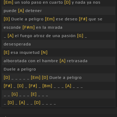
[Em]
un solo paso en cuarto
[D]
y nada ya nos
puede
[A]
detener
[D]
Duele a peligro
[Em]
ese deseo
[F#]
que se
esconde
[F#m]
en la mirada
_
[A]
el fuego atroz de una pasión
[G]
_
desesperada
[E]
esa inquietud
[N]
alborotada con el hambre
[A]
retrasada
Duele a peligro
[D]
_ _ _ _ _
[Em]
[D]
Duele a peligro
[F#]
_
[D]
_
[F#]
_
[Bm]
_ _ _
[A]
_ _ _
_ _
[G]
_ _ _
[E]
_ _ _
_
[D]
_
[A]
_ _
[D]
_ _ _ _