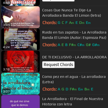
4:48
Cosas Que Nunca Te Dije-La
Arrolladora Banda El Limon (letra)
Chords:
G
C
F
A
E
D
E
m
m
m
3:49
Ruido en tus zapatos - La Arrolladora
Banda El Limón (Autor: Espinoza Paz)
Chords:
A
E
B
F#
C#
G#
G#
m
m
m
4:24
DE TI EXCLUSIVO - LA ARROLLADORA
Request Chords
3:18
Como pez en el agua - La arrolladora
(Letra)
Chords:
A
G
D
F#
E
B
E
m
m
m
3:07
La Arrolladora - El Final de Nuestra
Historia con letra