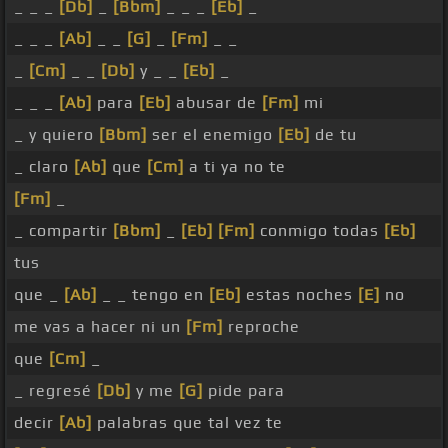
_ _ _
[Db]
_
[Bbm]
_ _ _
[Eb]
_
_ _ _
[Ab]
_ _
[G]
_
[Fm]
_ _
_
[Cm]
_ _
[Db]
y _ _
[Eb]
_
_ _ _
[Ab]
para
[Eb]
abusar de
[Fm]
mi
_ y quiero
[Bbm]
ser el enemigo
[Eb]
de tu
_ claro
[Ab]
que
[Cm]
a ti ya no te
[Fm]
_
_ compartir
[Bbm]
_
[Eb]
[Fm]
conmigo todas
[Eb]
tus
que _
[Ab]
_ _ tengo en
[Eb]
estas noches
[E]
no
me vas a hacer ni un
[Fm]
reproche
que
[Cm]
_
_ regresé
[Db]
y me
[G]
pide para
decir
[Ab]
palabras que tal vez te