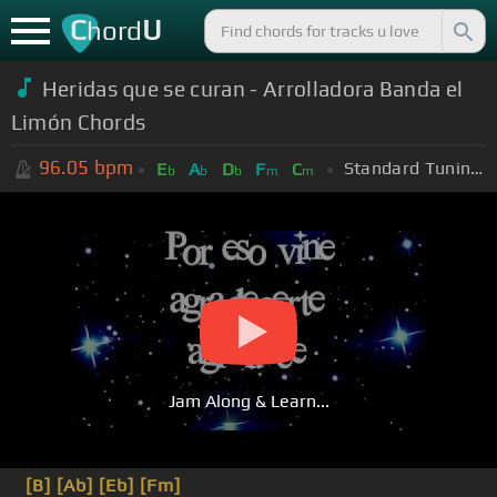
C
U
hord
Heridas que se curan - Arrolladora Banda el
Limón Chords
96.05
bpm
Standard Tuning (EADGBE)
E
A
D
F
C
b
b
b
m
m
Jam Along & Learn...
[B]
[Ab]
[Eb]
[Fm]