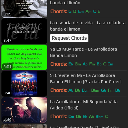
banda el limón
Chords:
G
D
E
A
C
E
m
m
3:09
La esencia de tu vida - La arrolladora
banda el limon
Request Chords
3:47
Ya Es Muy Tarde - La Arrolladora
Banda Limón
Chords:
E
G
A
F
B
C
C
b
m
b
m
b
m
3:01
Si Creíste en Mí - La Arrolladora
Banda El Limón [Gracias Por Creer]
Chords:
A
D
E
B
G
F
B
b
b
bm
bm
b
m
b
3:40
La Arrolladora - Mi Segunda Vida
(Video Oficial)
Chords:
C
D
E
A
B
C
m
b
b
b
bm
3:44
La Arrolladora Banda El Limón De