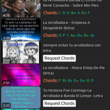
René Camacho - Sobre Mis Pies
Chords:
C
G
D
A
A
E
F
m
m
4:15
La Arrolladora - Empieza A
Despedirte (letra)
Chords:
G
F
C
A
D
E
A
m
m
m
b
3:36
siempre estas tu arrolladora con
letra
Request Chords
3:58
La Arrolladora - Ahora Estoy De Pie
(letra)
Chords:
F
E
B
C
G
G
D
b
b
m
m
2:55
Tu Historia Fue Conmigo La
Arrolladora Banda El Limon- Letra
Request Chords
3:25