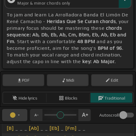
Major & minor chords only
To jam and learn La Arrolladora Banda El Limón De
René Camacho -
Heridas Que Se Curan chords
, your
primary focus should be mastering these
chords
sequence: Ab, Db, Eb, Ab, Cm, Bbm, Eb, Ab, Eb and
Fm
. Start with a comfortable
48 BPM
and as you
become proficient, aim for the song's
BPM of 96
.
To match your vocal range and chord inclination,
adjust the capo in line with the
key: Ab Major
.
PDF
Midi
Edit
Hide lyrics
Blocks
Traditional
Autoscroll
[B]
_ _ _
[Ab]
_ _
[Eb]
_
[Fm]
_ _