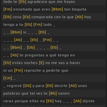
todo te
[Eb]
agradezco que me hayas
[Fm]
enseñado que eres
[Bbm]
tan boquita
[Db]
cosa
[Eb]
comparada con la que
[Ab]
hoy
tengo a tu
[Eb]
[Fm]
lado _
_ _
[Bbm]
si _ _ _
[Eb]
_
_ _ _
[Ab]
_ _
[Eb]
_
[Fm]
_ _
_ _
[Bbm]
_
[Db]
_ _ _ _
[Eb]
_
_ _
[Ab]
te preguntas a qué tengo en
[Eb]
estas noches
[E]
no me vas a hacer
ni un
[Fm]
reproche a pedirte que
[Cm]
_
_ regresé
[Db]
y para
[Eb]
decirle
[Ab]
unas
palabras que tal vez te
[Bb]
sonen
raras porque ellas no
[Eb]
hay _ _ _
[Ab]
dijiste