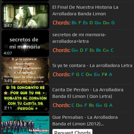
El Final De Nuestra Historia La
Arrolladora Banda Limon
Chords:
B
F
E
D
G
D
G
b
b
m
m
3:47
secretos de mi memoria-
arrolladora+letra
Chords:
G
D
F
E
B
C
C
m
b
b
m
4:07
Si yo te contara - La arrolladora Letra
Chords:
F
G
C
D
E
F#
A
m
m
3:49
Carita De Perdon - La Arrolladora
Banda El Limon ( Qon Letra)
Chords:
C
D
F
B
G
G
A
m
b
m
3:11
Que Pensabas - La Arrolladora
Banda el Limon (2012)
"IRREVERSIBLE"
Request Chords