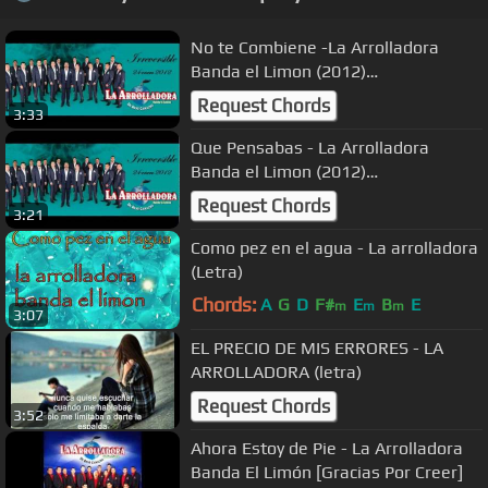
No te Combiene -La Arrolladora
Banda el Limon (2012)
"IRREVERSIBLE"
Request Chords
3:33
Que Pensabas - La Arrolladora
Banda el Limon (2012)
"IRREVERSIBLE"
Request Chords
3:21
Como pez en el agua - La arrolladora
(Letra)
Chords:
A
G
D
F#
E
B
E
m
m
m
3:07
EL PRECIO DE MIS ERRORES - LA
ARROLLADORA (letra)
Request Chords
3:52
Ahora Estoy de Pie - La Arrolladora
Banda El Limón [Gracias Por Creer]