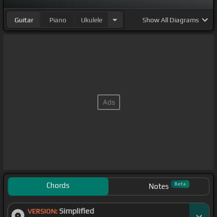
Guitar
Piano
Ukulele
Show
All Diagrams
Chords
Beta
Notes
Simplified
VERSION: