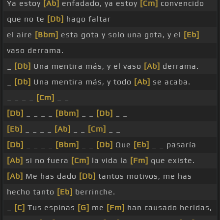
Ya estoy
[Ab]
enfadado, ya estoy
[Cm]
convencido
que no te
[Db]
hago faltar
el aire
[Bbm]
esta gota y solo una gota, y el
[Eb]
vaso derrama.
_
[Db]
Una mentira más, y el vaso
[Ab]
derrama.
_
[Db]
Una mentira más, y todo
[Ab]
se acaba.
_ _ _ _
[Cm]
_ _
[Db]
_ _ _ _
[Bbm]
_ _
[Db]
_ _
[Eb]
_ _ _ _
[Ab]
_ _
[Cm]
_ _
[Db]
_ _ _ _
[Bbm]
_ _
[Db]
Que
[Eb]
_ _ pasaría
[Ab]
si no fuera
[Cm]
la vida la
[Fm]
que existe.
[Ab]
Me has dado
[Db]
tantos motivos, me has
hecho tanto
[Eb]
berrinche.
_
[C]
Tus espinas
[G]
me
[Fm]
han causado heridas,