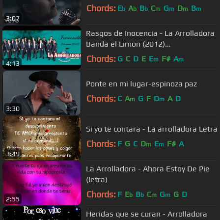
Chords:
E
A
B
C
G
D
B
b
b
b
m
m
m
m
3:07
Rasgos de Inocencia - La Arrolladora
Banda el Limon (2012)
"IRREVERSIBLE"
Chords:
G
C
D
E
E
F#
A
m
m
4:13
Ponte en mi lugar-espinoza paz
Chords:
C
A
G
F
D
A
D
m
m
3:30
Si yo te contara - La arrolladora Letra
Chords:
F
G
C
D
E
F#
A
m
m
3:49
La Arrolladora - Ahora Estoy De Pie
(letra)
Chords:
F
E
B
C
G
G
D
b
b
m
m
2:55
Heridas que se curan - Arrolladora