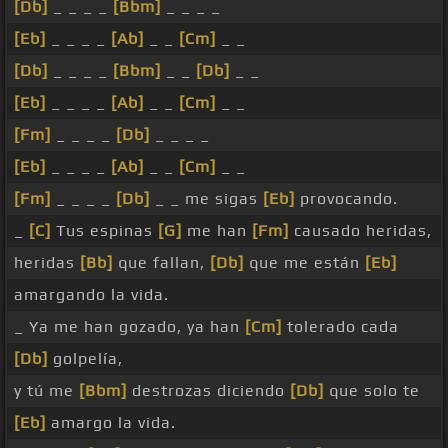
[Db]
_ _ _ _
[Bbm]
_ _ _ _
[Eb]
_ _ _ _
[Ab]
_ _
[Cm]
_ _
[Db]
_ _ _ _
[Bbm]
_ _
[Db]
_ _
[Eb]
_ _ _ _
[Ab]
_ _
[Cm]
_ _
[Fm]
_ _ _ _
[Db]
_ _ _ _
[Eb]
_ _ _ _
[Ab]
_ _
[Cm]
_ _
[Fm]
_ _ _ _
[Db]
_ _ me sigas
[Eb]
provocando.
_
[C]
Tus espinas
[G]
me han
[Fm]
causado heridas,
heridas
[Bb]
que fallan,
[Db]
que me están
[Eb]
amargando la vida.
_ Ya me han gozado, ya han
[Cm]
tolerado cada
[Db]
golpelía,
y tú me
[Bbm]
destrozas diciendo
[Db]
que solo te
[Eb]
amargo la vida.