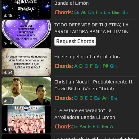
Banda el Limón
Chords:
E
A
D
F
C
B
B
b
b
b
m
m
bm
b
3:48
TODO DEPENDE DE TI (LETRA) LA
ARROLLADORA BANDA EL LIMON
Request Chords
3:15
Huele a peligro-La Arrolladora
Chords:
A
D
G
F
E
F#
G
m
m
3:54
Christian Nodal - Probablemente ft.
David Bisbal (Video Oficial)
Chords:
D
G
E
C
E
A
B
m
m
m
4:13
"Te estare esperando" La
Arrolladora Banda El Limon
Chords:
G
A
E
F
C
E
A
m
m
4:07
La esencia de tu vida - La arrolladora