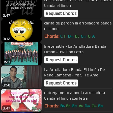
banda el limon
Request Chords
3:47
carita de perdon la arrolladora banda
el limon
Chords:
C
F
D
B
G
G
A
m
b
m
3:12
Irreversible - La Arrolladora Banda
Limon 2012 Con Letra
Request Chords
3:23
La Arrolladora Banda El Limón De
René Camacho - Yo Sí Te Amé
Request Chords
3:58
entregame tu amor la arrolladora
banda el limon con letra
Chords:
B
E
G
A
D
C
F
b
b
m
b
m
m
m
3:47