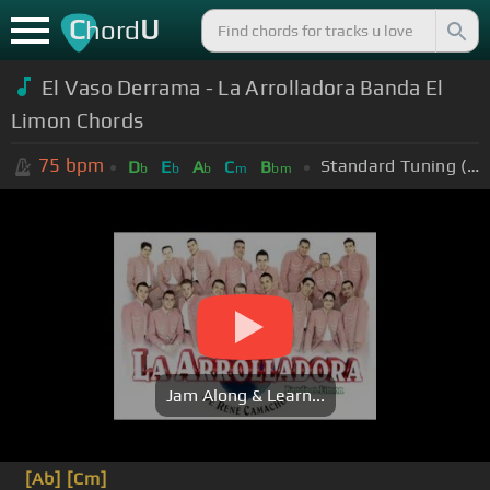
C
U
hord
El Vaso Derrama - La Arrolladora Banda El
Limon Chords
75
bpm
Standard Tuning (EADGBE)
D
E
A
C
B
b
b
b
m
bm
Jam Along & Learn...
[Ab]
[Cm]