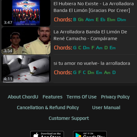
El Hubiera No Existe - La Arrolladora
Banda El Limón [Gracias Por Creer]
Chords:
B
G
A
E
E
E
D
b
bm
b
bm
bm
3:47
La Arrolladora Banda El Limón De
René Camacho - Compárame
Chords:
G
C
D
F
A
D
E
m
m
m
3:54
si tu amor no vuelve- la arrolladora
Chords:
G
F
C
D
E
A
D
m
m
m
4:11
About ChordU
Features
Terms Of Use
Privacy Policy
Cancellation & Refund Policy
User Manual
Customer Support