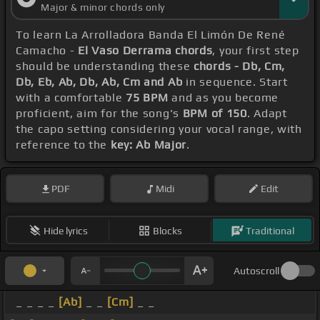
Major & minor chords only
To learn La Arrolladora Banda El Limón De René
Camacho -
El Vaso Derrama chords
, your first step
should be understanding these
chords - Db, Cm,
Db, Eb, Ab, Db, Ab, Cm and Ab
in sequence. Start
with a comfortable
75 BPM
and as you become
proficient, aim for the song's
BPM of 150
. Adapt
the capo setting considering your vocal range, with
reference to the
key: Ab Major
.
PDF
Midi
Edit
Hide lyrics
Blocks
Traditional
Autoscroll
_ _ _ _
[Ab]
_ _
[Cm]
_ _