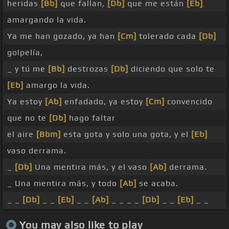
heridas
[Bb]
que fallan,
[Db]
que me están
[Eb]
amargando la vida.
Ya me han gozado, ya han
[Cm]
tolerado cada
[Db]
golpelía,
_ y tú me
[Bb]
destrozas
[Db]
diciendo que solo te
[Eb]
amargo la vida.
Ya estoy
[Ab]
enfadado, ya estoy
[Cm]
convencido
que no te
[Db]
hago faltar
el aire
[Bbm]
esta gota y solo una gota, y el
[Eb]
vaso derrama.
_
[Db]
Una mentira más, y el vaso
[Ab]
derrama.
_ Una mentira más, y todo
[Ab]
se acaba.
_ _
[Db]
_ _
[Eb]
_ _
[Ab]
_ _ _ _
[Db]
_ _
[Eb]
_ _
You may also like to play