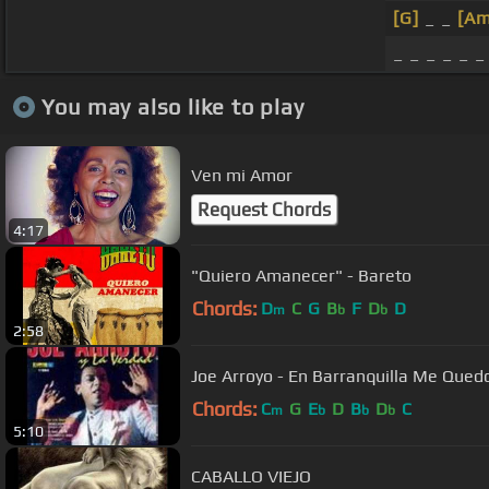
[G]
_ _
[Am
_ _ _ _ _ _
You may also like to play
Ven mi Amor
Request Chords
4:17
"Quiero Amanecer" - Bareto
Chords:
D
C
G
B
F
D
D
m
b
b
2:58
Joe Arroyo - En Barranquilla Me Qued
Chords:
C
G
E
D
B
D
C
m
b
b
b
5:10
CABALLO VIEJO