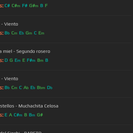
s:
C#
C#
F#
G#
B
F
m
m
 - Viento
s:
B
C
E
G
C
E
b
m
b
m
m
a miel - Segundo rosero
s:
D
G
E
E
F#
B
B
m
m
m
Bareto - Viento
s:
B
C
C
A
E
B
D
b
m
b
b
bm
b
Los Destellos - Muchachita Celosa
s:
E
A
C#
B
B
G#
m
m