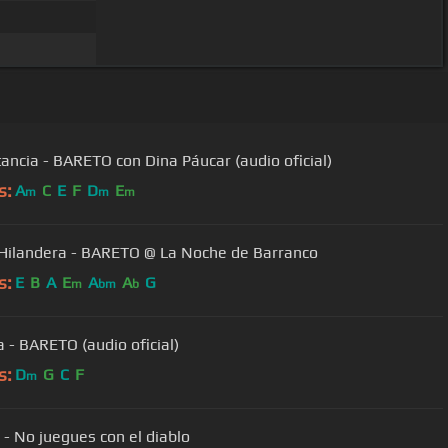
tancia - BARETO con Dina Páucar (audio oficial)
s:
A
C
E
F
D
E
m
m
m
Hilandera - BARETO @ La Noche de Barranco
s:
E
B
A
E
A
A
G
m
bm
b
a - BARETO (audio oficial)
s:
D
G
C
F
m
 - No juegues con el diablo