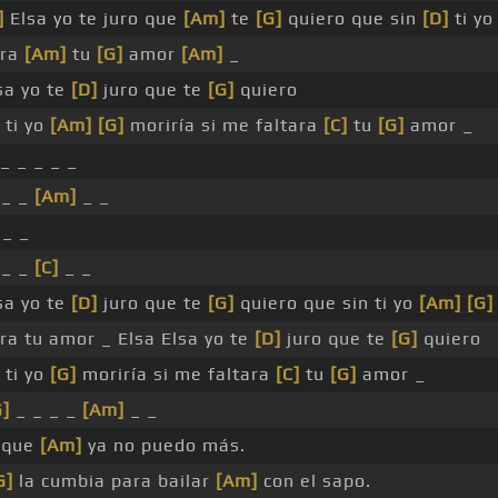
]
Elsa yo te juro que
[Am]
te
[G]
quiero que sin
[D]
ti y
ara
[Am]
tu
[G]
amor
[Am]
_
sa yo te
[D]
juro que te
[G]
quiero
ti yo
[Am]
[G]
moriría si me faltara
[C]
tu
[G]
amor _
_ _ _ _ _
_ _
[Am]
_ _
 _ _
_ _
[C]
_ _
sa yo te
[D]
juro que te
[G]
quiero que sin ti yo
[Am]
[G]
ara tu amor _ Elsa Elsa yo te
[D]
juro que te
[G]
quiero
ti yo
[G]
moriría si me faltara
[C]
tu
[G]
amor _
G]
_ _ _ _
[Am]
_ _
 que
[Am]
ya no puedo más.
G]
la cumbia para bailar
[Am]
con el sapo.