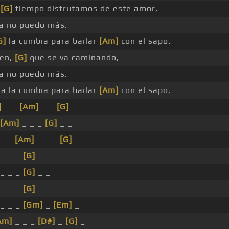
o
[G]
tiempo disfrutamos de este amor,
a no puedo más.
G]
la cumbia para bailar
[Am]
con el sapo.
ven,
[G]
que se va caminando,
a no puedo más.
a la cumbia para bailar
[Am]
con el sapo.
]
_ _
[Am]
_ _
[G]
_ _
[Am]
_ _ _
[G]
_ _
_ _
[Am]
_ _ _
[G]
_ _
_ _ _
[G]
_ _
_ _ _
[G]
_ _
_ _ _
[G]
_ _
_ _ _
[Gm]
_
[Em]
_
Am]
_ _ _
[D#]
_
[G]
_