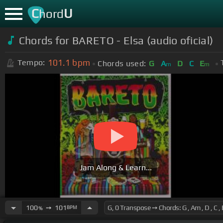
C
U
hord
Chords for BARETO - Elsa (audio oficial)
101.1
bpm
Tempo:
Chords used:
G
A
D
C
E
m
m
Jam Along & Learn...
100
➙
101
BPM
%