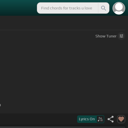
Show
Tuner
o
e sin
[D]
ti yo
[G]
moriría
Lyrics
On