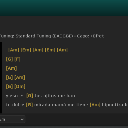
Tuning:
Standard Tuning (EADGBE)
Capo:
+0
fret
[Am]
[Em]
[Am]
[Em]
[Am]
[G]
[F]
[Am]
[G]
[Am]
[G]
[Dm]
y eso es
[G]
tus ojitos me han
tu dulce
[G]
mirada mamá me tiene
[Am]
hipnotizad
[D]
Elsa
[G]
Elsa yo te juro que
[Am]
te
[G]
quiero qu