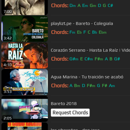
Chords:
D
A
E
G
D
G
C#
m
m
m
7:00
playlizt.pe - Bareto - Colegiala
Chords:
F
E
F
C
B
E
m
b
b
bm
3:42
Corazón Serrano - Hasta La Raíz | Vide
Chords:
G#
E
C#
F#
A
B
G#
m
m
m
4:10
Agua Marina - Tu traición se acabó
Chords:
A
B
D
F#
G
F#
A
m
m
m
3:53
Bareto 2018
Request Chords
2:05