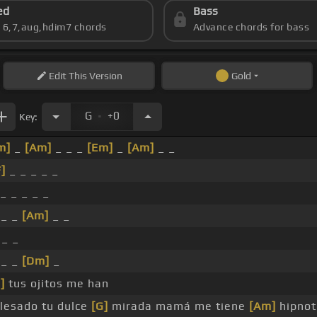
ed
Bass
s 6,7,aug,hdim7 chords
Advance chords for bass
Edit
This Version
Gold
.
G
+0
Key:
m]
_
[Am]
_ _ _
[Em]
_
[Am]
_ _
F]
_ _ _ _ _
_ _ _ _ _
_ _
[Am]
_ _
 _ _
_ _
[Dm]
_
]
tus ojitos me han
esado tu dulce
[G]
mirada mamá me tiene
[Am]
hipnot