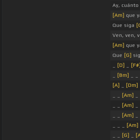
Ay, cuánt
[Am]
que y
Que siga
[
Ven, ven, 
[Am]
que y
Que
[G]
sig
_
[D]
_
[F#
_
[Bm]
_ _
[A]
_
[Dm]
_ _
[Am]
_ 
_ _
[Am]
_ 
_ _
[Am]
_ 
_ _ _
[Am]
_ _
[G]
_
[