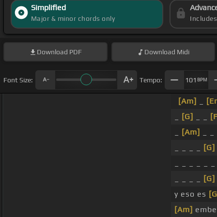
Simplified
Advanc
Major & minor chords only
Include
Download
PDF
Download
Midi
Font Size:
Tempo:
101
BPM
[Am]
_
[E
_
[G]
_ _
[
_
[Am]
_ _ 
_ _ _ _
[G]
_ _ _ _ _ _
_ _ _ _
[G]
y eso es
[G
[Am]
embel