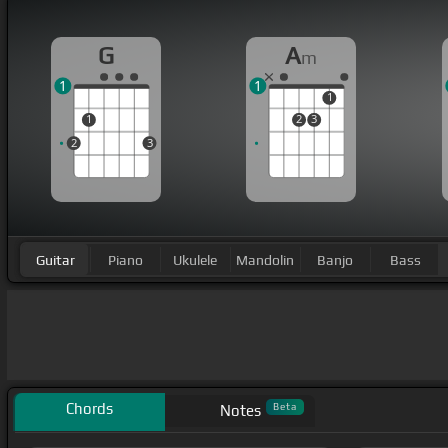
G
A
m
1
1
1
1
2
3
2
3
Guitar
Piano
Ukulele
Mandolin
Banjo
Bass
Chords
Beta
Notes