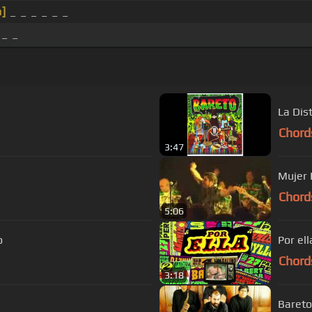
]
_ _ _ _ _ _
 _ _
La Dis
Chord
3:47
Mujer 
Chord
5:06
o
Por ell
Chord
3:18
Bareto