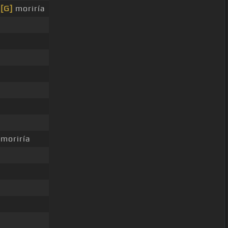
o
[G]
moriría
moriría