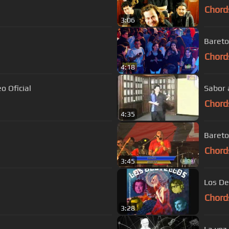
Chord
3:06
Bareto
Chord
4:18
o Oficial
Sabor 
Chord
4:35
Chord
3:45
Chord
3:28