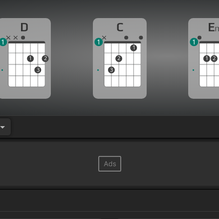
D
C
E
1
1
1
1
1
2
2
1
2
3
3