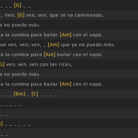
_ _ _
[G]
_ _
_ Ven,
[G]
ven, ven, que se va caminando,
a no puedo más.
a la cumbia para bailar
[Am]
con el sapo.
ue ven, ven, ven, _
[Am]
que ya no puedo más.
a la cumbia para
[Am]
bailar con el sapo.
G]
ven, ven, ven con las ricas,
a no puedo más.
a la cumbia para bailar
[Am]
con el sapo.
_ _ _
[Bm]
_
[C]
_ _ _ _
_ _ _ _ _
 _ _
]
_ _ _ _ _ _
 _ _