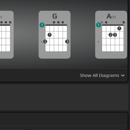
G
A
m
m
1
1
1
1
2
3
2
3
Show
All Diagrams