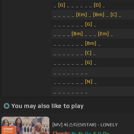
_
[G]
_ _ _ _ _ _
[D]
_
_ _ _ _ _
[Em]
_
[Bm]
_
[C]
_
_ _ _ _ _ _ _
[G]
_
_ _ _ _
[Bm]
_ _ _
[Em]
_
_ _ _ _ _ _ _
[Bm]
_
_ _ _ _ _ _ _
[C]
_
_ _ _ _ _ _ _
[G]
_
_ _ _ _ _ _ _ _
_ _ _ _ _ _ _
[N]
_
_ _ _ _ _ _ _ _
You may also like to play
[MV] 씨스타(SISTAR) - LONELY
Chords:
B
E
G
F
D
D