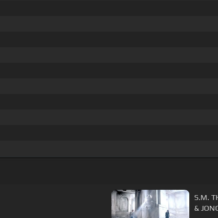
S.M. 
& JONG