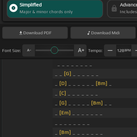
Simplified
Advanc
Major & minor chords only
Include
Download
PDF
Download
Midi
Font Size:
Tempo:
128
BPM
_ _ _ _ _ _ _ _
_ _
[G]
_ _ _ _ _ _
_
[D]
_ _ _ _ _ _
[Bm]
_
_
[C]
_ _ _ _ _ _ _
_
[G]
_ _ _ _ _
[Bm]
_ _
_
[Em]
_ _ _ _ _ _ _
_ _ _ _ _ _ _ _
_
[Bm]
_ _ _ _ _ _ _