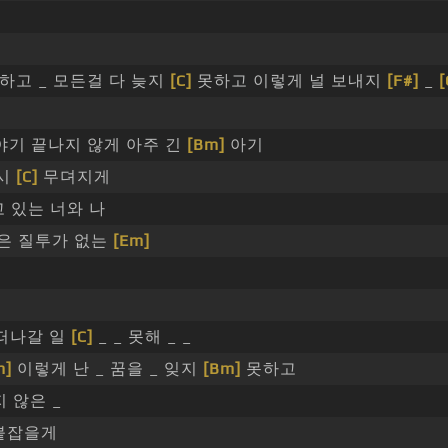
하고 _ 모든걸 다 늦지
[C]
못하고 이렇게 널 보내지
[F#]
_
[
야기 끝나지 않게 아주 긴
[Bm]
아기
잠시
[C]
무뎌지게
 있는 너와 나
은 질투가 없는
[Em]
떠나갈 일
[C]
_ _ 못해 _ _
m]
이렇게 난 _ 꿈을 _ 잊지
[Bm]
못하고
 않은 _
붙잡을게