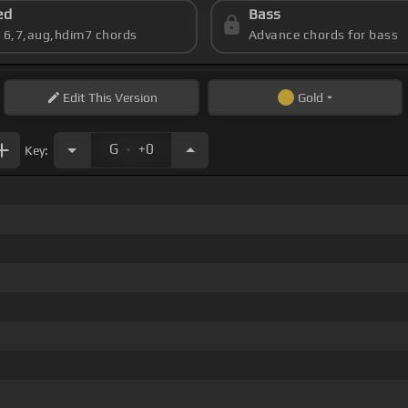
ed
Bass
s 6,7,aug,hdim7 chords
Advance chords for bass
Edit
This Version
Gold
.
G
+0
Key: