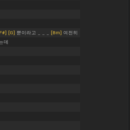
F#]
[G]
뿐이라고 _ _ _
[Bm]
여전히
는데