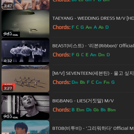
b
b
m
m
3:47
TAEYANG - WEDDING DRESS M/V [HD
Chords:
F
C
G
A
A
A
D
m
b
4:45
BEAST(비스트) - '리본(Ribbon)' Official
Chords:
F
G
C
E
A
D
D
m
m
4:32
[M/V] SEVENTEEN(세븐틴) - 울고 싶지 않
Chords:
D
B
F
C
C
F
G
m
b
m
m
3:27
BIGBANG - LIES(거짓말) M/V
Chords:
B
E
D
G
B
B
bm
b
b
b
bm
4:55
BTOB(비투비) - '그리워하다' Official Mu