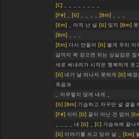
[C]
_ _ _ _ _ _ _ _
[F#]
_
[G]
_ _ _ _
[Bm]
_ _ _
[Em]
_ 아직 난 널
[G]
잊지
[Bm]
못
[Bm]
_ _ _
[Em]
다시 만들어
[G]
볼게 우리 이
살까지 팍 걷으면 되는 상실감은 
새로 써내려가 시작은 행복하게 웃고
[G]
네가 날 떠나지 못하게
[D]
배경
죽음과
_ 아무렇지 않게 내게 _
[G]
[Bm]
기습하고 자꾸만 널 곁을 
[F#]
이미
[D]
끝이 아닌 건 없어
[E
_ _ _ _ 내
[G]
_
[C]
가슴속에 끝나지
[G]
이야기를 쓰고 있어 널 _
[Em]