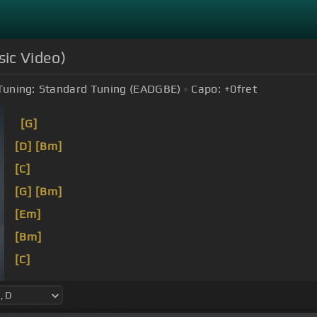
sic Video)
Tuning:
Standard Tuning (EADGBE)
Capo:
+0
fret
[G]
[D]
[Bm]
[C]
[G]
[Bm]
[Em]
[Bm]
[C]
[F#]
[G]
[Bm]