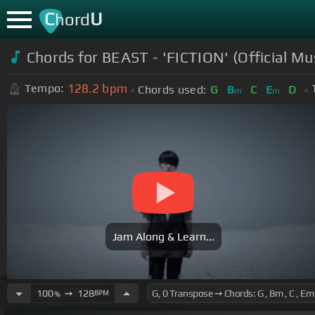
C
U
hord
Chords for BEAST - 'FICTION' (Official Mu
128.2
bpm
Tempo:
Chords used:
G
B
C
E
D
m
m
Jam Along & Learn...
100
➙
128
BPM
%