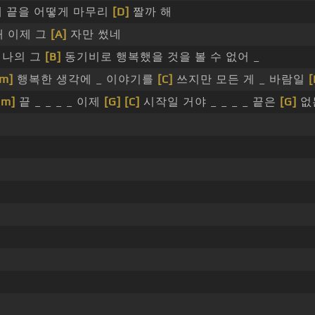
네 끝을 어떻게 마무리
[D]
짤까 해
해 이제 그
[A]
자만 썼네
 나의 그
[B]
동기비로 행복했을 것을 볼 수 없어 _
m]
행복한 생각에 _ 이야기를
[C]
쓰지만 모든 게 _ 바람일
[
Bm]
끝 _ _ _ _ 이제
[G]
[C]
시작일 거야 _ _ _ _ 끝은
[G]
없