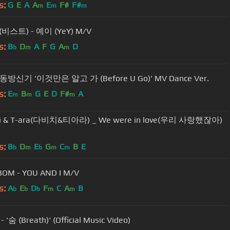
s:
G
E
A
A
E
F#
F#
m
m
m
(비스트) - 예이 (YeY) M/V
s:
B
D
A
F
G
A
D
b
m
m
 동방신기 '이것만은 알고 가 (Before U Go)' MV Dance Ver.
s:
E
B
G
E
D
F#
A
m
m
m
hi & T-ara(다비치&티아라) _ We were in love(우리 사랑했잖아)
s:
B
D
E
G
C
B
E
b
m
b
m
m
BOM - YOU AND I M/V
s:
A
E
D
F
C
A
B
b
b
b
m
m
- '숨 (Breath)' (Official Music Video)