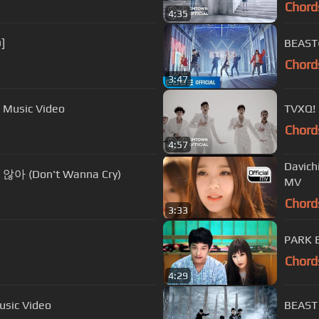
Chord
4:35
]
BEAST
Chord
3:47
 Music Video
TVXQ!
Chord
4:57
Davic
아 (Don't Wanna Cry)
MV
Chord
3:33
PARK 
Chord
4:29
sic Video
BEAST 