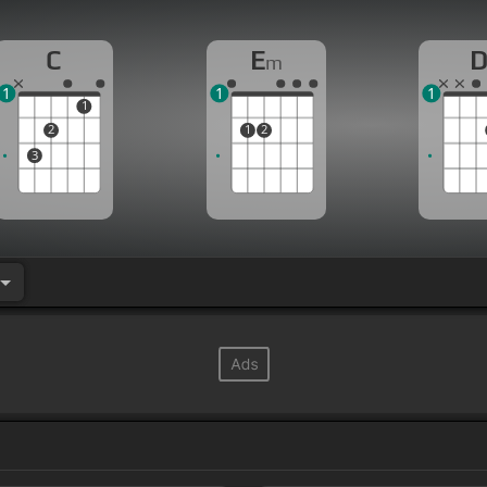
C
E
m
1
1
1
1
2
1
2
3