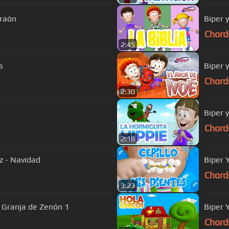
araón
Biper y
Chord
2:45
s
Biper 
Chord
2:30
s
Biper 
Chord
2:18
z - Navidad
Biper 
Chord
3:23
a Granja de Zenón 1
Biper 
Chord