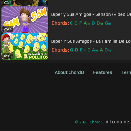
2:51
Biper y Sus Amigos - Sansón (Video Ofi
Chords:
C
G
F
A
D
D
G
m
m
m
2:44
Biper Y Sus Amigos - La Familia De Los
Chords:
G
D
E
C
A
A
D
m
m
m
4:13
About ChordU
Features
Term
All contents
©
2023
ChordU.