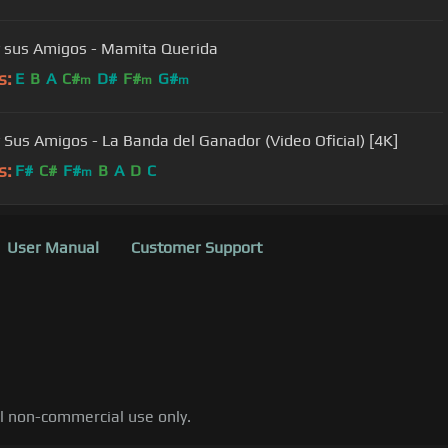
y sus Amigos - Mamita Querida
s:
E
B
A
C#
D#
F#
G#
m
m
m
y Sus Amigos - La Banda del Ganador (Video Oficial) [4K]
s:
F#
C#
F#
B
A
D
C
m
User Manual
Customer Support
al non-commercial use only.