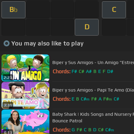
B
C
b
D
You may also like to play
Biper y Sus Amigos - Un Amigo "Estre
Chords:
F#
C#
A#
B
E
F
D#
2:23
Biper y sus A
Chords:
E
B
C#
F#
A
F#
C#
m
m
3:31
Baby Shark | Kids Songs and Nursery
Bounce Patrol
Chords:
G
F#
C
B
D
C#
C#
m
4:13