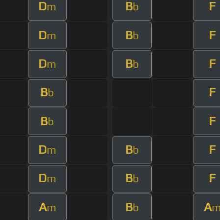
D
B
F
m
b
D
B
F
m
b
D
B
F
m
b
B
F
b
B
F
b
D
B
F
m
b
D
B
F
m
b
A
B
A
m
b