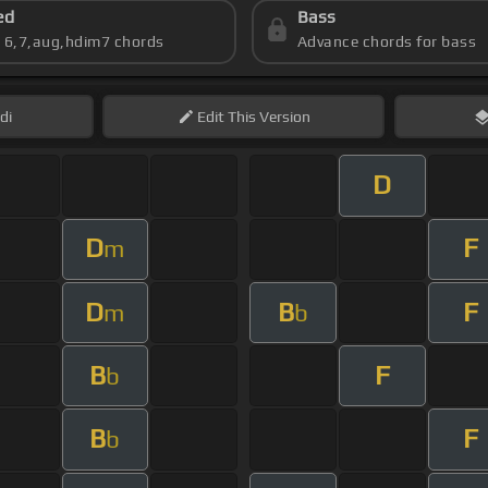
ed
Bass
s 6,7,aug,hdim7 chords
Advance chords for bass
di
Edit
This Version
D
D
F
m
D
B
F
m
b
B
F
b
B
F
b