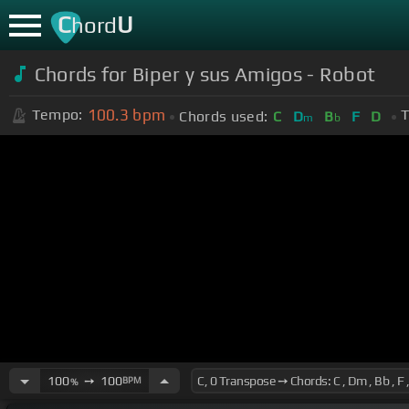
C
U
hord
Chords for Biper y sus Amigos - Robot
100.3
bpm
Tempo:
T
Chords used:
C
D
B
F
D
m
b
100
➙
100
BPM
%