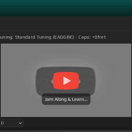
uning:
Standard Tuning (EADGBE)
Capo:
+0
fret
Jam Along & Learn...