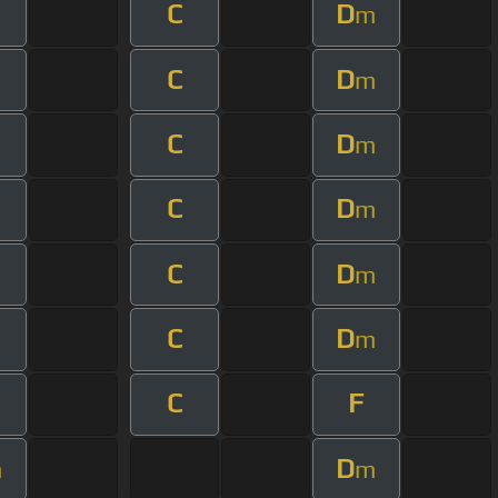
C
D
m
C
D
m
C
D
m
C
D
m
C
D
m
C
D
m
C
F
D
m
m