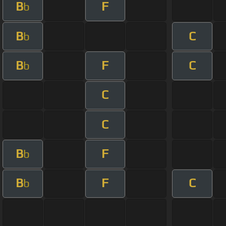
B
F
b
B
C
b
B
F
C
b
C
C
B
F
b
B
F
C
b