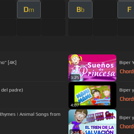
D
B
F
m
b
no" [4K]
Biper 
Chord
3:25
migos - Papi Te Amo (Día del padre)
Chord
4:07
 Rhymes | Animal Songs from
Biper 
Chord
2:24