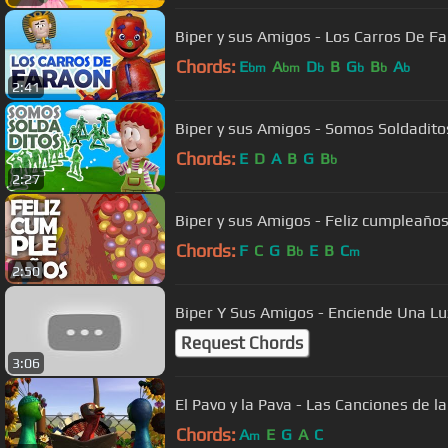
Biper y sus Amigos - Los Carros De F
Chords:
E
A
D
B
G
B
A
bm
bm
b
b
b
b
2:41
Biper y sus Amigos - Somos Soldadito
Chords:
E
D
A
B
G
B
b
2:27
Biper y sus Amigos - Feliz cumpleaño
Chords:
F
C
G
B
E
B
C
b
m
2:50
Biper Y Sus Amigos - Enciende Una Lu
Request Chords
3:06
El Pavo y la Pava - Las Canciones de l
Chords:
A
E
G
A
C
m