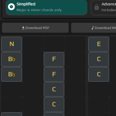
Simplified
Advanc
Major & minor chords only
Include
Download
PDF
Download
Mi
N
E
B
F
C
b
B
F
C
b
C
C