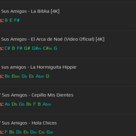
 Sus Amigos - La Biblia [4K]
s:
B
E
F#
y Sus Amigos - El Arca de Noé (Video Oficial) [4K]
s:
C#
B
F#
G#
G#
C#
G
m
m
y sus amigos - La Hormiguita Hippie
s:
B
E
G
E
A
D
b
bm
b
b
bm
Y Sus Amigos - Cepillo Mis Dientes
s:
A
D
G
B
F
B
A
b
b
b
b
bm
Y Sus Amigos - Hola Chicos
s:
F
B
D
E
D
C
G
b
b
b
m
m
m