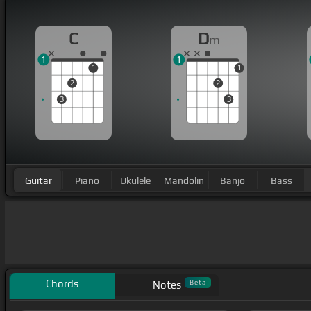
C
D
m
1
1
1
1
2
2
3
3
Guitar
Piano
Ukulele
Mandolin
Banjo
Bass
Chords
Beta
Notes