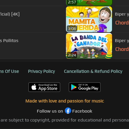
2:57
cial) [4K]
Biper 
Chord
3:06
 Pollitos
Biper 
Chord
2:24
s Of Use
Privacy Policy
Cancellation & Refund Policy
Made with love and passion for music
Follow us on
Facebook
 are subject to copyright, provided for educational and person