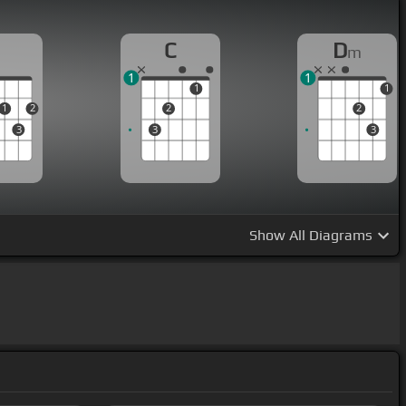
D
C
D
m
1
1
1
1
1
2
2
2
3
3
3
Show
All Diagrams