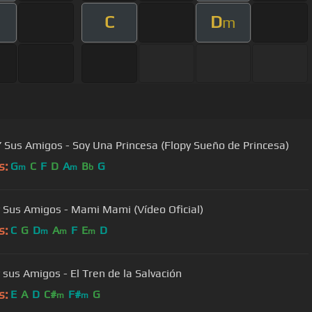
C
D
m
Y Sus Amigos - Soy Una Princesa (Flopy Sueño de Princesa)
s:
G
C
F
D
A
B
G
m
m
b
Biper y Sus Amigos - Mami Mami (Vídeo Oficial)
s:
C
G
D
A
F
E
D
m
m
m
y sus Amigos - El Tren de la Salvación
s:
E
A
D
C#
F#
G
m
m