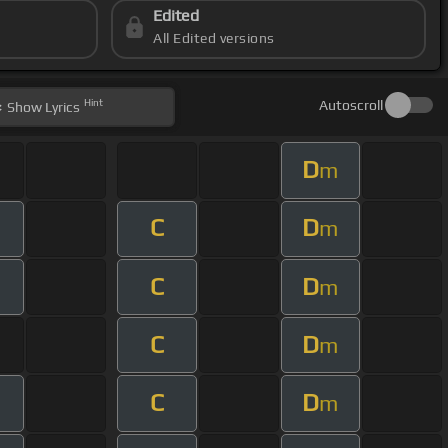
Edited
All Edited versions
Hint
Autoscroll
Show
Lyrics
D
m
C
D
m
C
D
m
C
D
m
C
D
m