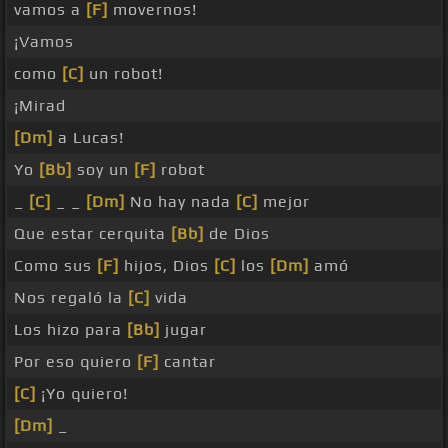
vamos a
[F]
movernos!
¡Vamos
como
[C]
un robot!
¡Mirad
[Dm]
a Lucas!
Yo
[Bb]
soy un
[F]
robot
_
[C]
_ _
[Dm]
No hay nada
[C]
mejor
Que estar cerquita
[Bb]
de Dios
Como sus
[F]
hijos, Dios
[C]
los
[Dm]
amó
Nos regaló la
[C]
vida
Los hizo para
[Bb]
jugar
Por eso quiero
[F]
cantar
[C]
¡Yo quiero!
[Dm]
_