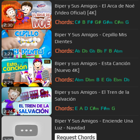
Biper y Sus Amigos - El Arca de Noé
(Video Oficial) [4K]
Chords:
C#
B
F#
G#
G#
C#
G
m
m
2:30
Biper Y Sus Amigos - Cepillo Mis
Dientes
Chords:
A
D
G
B
F
B
A
b
b
b
b
bm
3:23
Biper y sus Amigos - Esta Canción
[Nuevo 4K]
Chords:
A
D
B
E
G
E
D
bm
bm
b
bm
b
2:29
Biper y sus Amigos - El Tren de la
Salvación
Chords:
E
A
D
C#
F#
G
m
m
2:24
Biper Y Sus Amigos - Enciende Una
Luz - Navidad
Request Chords