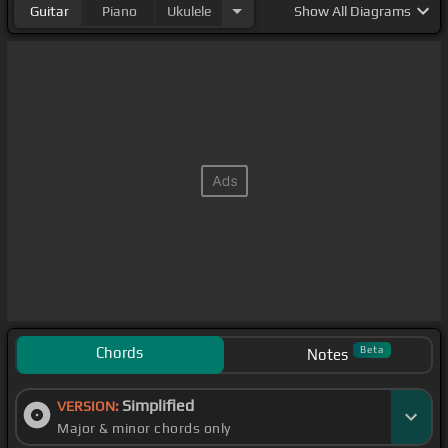
Guitar
Piano
Ukulele
Show
All Diagrams
Chords
Beta
Notes
Simplified
VERSION:
Major & minor chords only