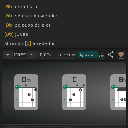
[Bb]
está listo.
[Bb]
se está moviendo!
[Bb]
se puso de pie!
[Bb]
¡Guau!
Mirando
[C]
alrededor
muestran cuanto,
[F]
cuanto
[C]
los
[Dm]
amo
Lyrics
On
100
BPM
D
C
B
m
b
1
1
1
1
1
1
1
2
2
3
3
2
3