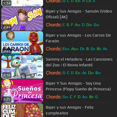
Chords:
G
C
D
E
A
C
E
m
m
5:14
Biper y Sus Amigos - Sansón (Video
Oficial) [4K]
Chords:
C
G
F
A
D
D
G
m
m
m
2:44
Biper y sus Amigos - Los Carros De
Faraón
Chords:
E
A
D
B
G
B
A
bm
bm
b
b
b
b
2:41
Sammy el Heladero - Las Canciones
del Zoo | El Reino Infantil
Chords:
G
C
D
E
A
D
B
m
b
m
m
2:16
Biper Y Sus Amigos - Soy Una
Princesa (Flopy Sueño de Princesa)
Chords:
G
C
F
D
A
B
G
m
m
b
3:25
Biper y sus Amigos - Feliz
cumpleaños