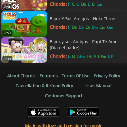
Chords:
F
C
G
B
E
B
C
b
m
2:50
Biper Y Sus Amigos - Hola Chicos
Chords:
F
B
D
E
D
C
G
b
b
b
m
m
m
2:57
Biper y sus Amigos - Papi Te Amo
(Día del padre)
Chords:
E
B
C#
F#
A
F#
C#
m
m
3:31
About ChordU
Features
Terms Of Use
Privacy Policy
Cancellation & Refund Policy
User Manual
Customer Support
Made with love and passion for music