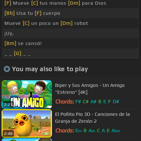
[F]
Mueve
[C]
tus manos
[Dm]
para Dios
[Bb]
Usa tu
[F]
cuerpo
Mueve
[C]
un poco un
[Dm]
robot
¡Uy,
[Bm]
se cansó!
_ _
[G]
_ _
You may also like to play
Biper y Sus Amigos - Un Amigo
"Estreno" [4K]
Chords:
F#
C#
A#
B
E
F
D#
2:23
El Pollito Pio 3D - Canciones de la
Granja de Zenón 2
Chords:
E
B
A
C
A
E
A
m
m
bm
2:48