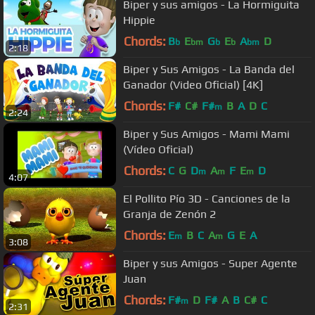
Biper y sus amigos - La Hormiguita
Hippie
Chords:
B
E
G
E
A
D
b
bm
b
b
bm
2:18
Biper y Sus Amigos - La Banda del
Ganador (Video Oficial) [4K]
Chords:
F#
C#
F#
B
A
D
C
m
2:24
Biper y Sus Amigos - Mami Mami
(Vídeo Oficial)
Chords:
C
G
D
A
F
E
D
m
m
m
4:07
El Pollito Pío 3D - Canciones de la
Granja de Zenón 2
Chords:
E
B
C
A
G
E
A
m
m
3:08
Biper y sus Amigos - Super Agente
Juan
Chords:
F#
D
F#
A
B
C#
C
m
2:31