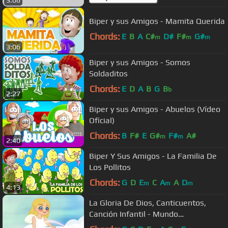
3:06
Biper y sus Amigos - Mamita Querida
Chords:
E
B
A
C#
D#
F#
G#
m
m
m
3:06
Biper y sus Amigos - Somos
Soldaditos
Chords:
E
D
A
B
G
B
b
2:27
Biper y sus Amigos - Abuelos (Vídeo
Oficial)
Chords:
B
F#
E
G#
F#
A#
m
m
2:40
Biper Y Sus Amigos - La Familia De
Los Pollitos
Chords:
G
D
E
C
A
A
D
m
m
m
4:13
La Gloria De Dios, Canticuentos,
Canción Infantil - Mundo
Canticuentos