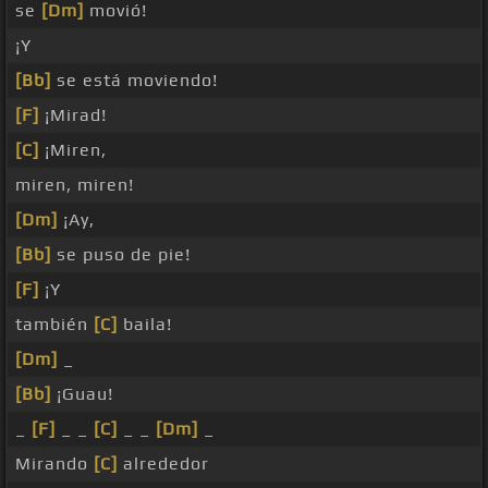
se
[Dm]
movió!
¡Y
[Bb]
se está moviendo!
[F]
¡Mirad!
[C]
¡Miren,
miren, miren!
[Dm]
¡Ay,
[Bb]
se puso de pie!
[F]
¡Y
también
[C]
baila!
[Dm]
_
[Bb]
¡Guau!
_
[F]
_ _
[C]
_ _
[Dm]
_
Mirando
[C]
alrededor