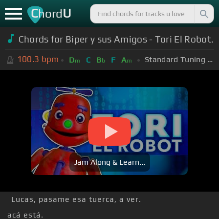
C
U
hord
Chords for Biper y sus Amigos - Tori El Robot.
100.3
bpm
Standard Tuning (EADGBE)
D
C
B
F
A
m
b
m
Jam Along & Learn...
Lucas, pasame esa tuerca, a ver.
acá está.