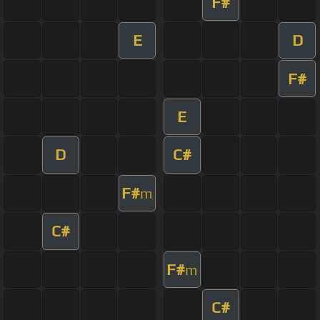
F#
E
D
F#
E
D
C#
F#
m
C#
F#
m
C#