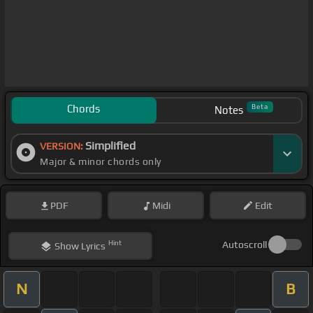
Chords
Beta
Notes
Simplified
VERSION:
Major & minor chords only
PDF
Midi
Edit
Hint
Autoscroll
Show
Lyrics
N
B