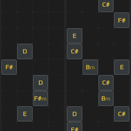
C#
F#
E
D
C#
F#
B
E
m
D
C#
F#
B
m
m
E
D
C#
F#