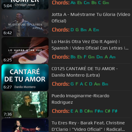
Chords:
A
E
C
B
C
G
b
b
m
b
m
5:04
Jotta A - Muéstrame Tu Gloria (Vídeo
Oficial)
Chords:
D
G
B
A
E
m
m
6:42
Lo Harás Otra Vez (Do It Again) |
Spanish | Video Oficial Con Letras |
Elevation Worship
Chords:
B
E
F
G
D
A
A
b
b
m
m
m
6:25
C0125 CANTARÉ DE TU AMOR -
Danilo Montero (Letra)
Chords:
G
F
A
C
D
A
B
m
m
6:27
Puedo Imaginarme-Ricardo
Rodriguez
Chords:
E
A
B
C#
F#
C#
F#
m
m
7:36
Tu Eres Rey - Barak Feat. Christine
D'Clario | "Video Oficial" | Radical