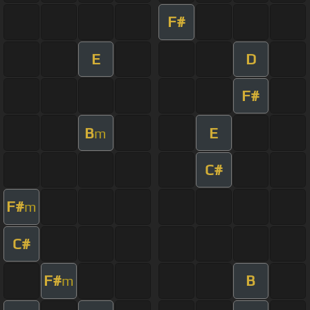
F#
E
D
F#
B
E
m
C#
F#
m
C#
F#
B
m