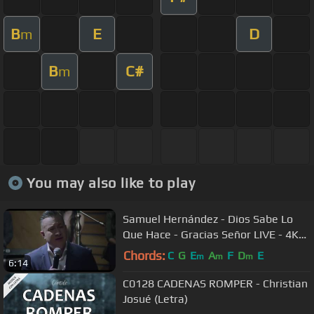
B
E
D
m
B
C#
m
You may also like to play
Samuel Hernández - Dios Sabe Lo
Que Hace - Gracias Señor LIVE - 4K
Full HD
Chords:
C
G
E
A
F
D
E
m
m
m
6:14
C0128 CADENAS ROMPER - Christian
Josué (Letra)