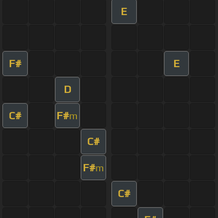
E
F#
E
D
C#
F#
m
C#
F#
m
C#