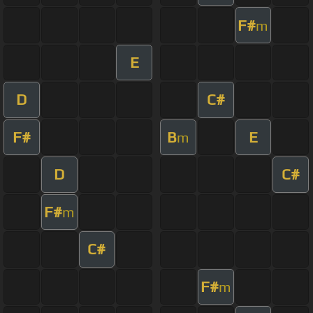
F#
m
E
D
C#
F#
B
E
m
D
C#
F#
m
C#
F#
m