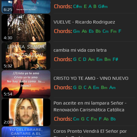
Live
Chords:
C#
E
A
B
G#
m
m
6:25
VUELVE - Ricardo Rodriguez
Chords:
G
A
E
B
C
F
F
m
b
b
b
m
m
4:30
cambia mi vida con letra
Chords:
G
C
D
A
E
B
F#
m
m
m
5:32
CRISTO YO TE AMO - VINO NUEVO
Chords:
G
D
C
A
E
B
A
m
m
m
5:54
Pon aceite en mi lampara Señor -
Renovación Carismática Católica
Chords:
C
G
C
F
F
A
B
m
m
b
b
2:08
Coros Pronto Vendrá El Señor por