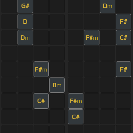
G#
D
m
D
F#
D
F#
C#
m
m
F#
F#
m
B
m
C#
F#
m
C#