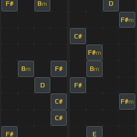
F#
B
D
m
F#
m
C#
F#
m
B
F#
B
m
m
D
F#
C#
F#
m
C#
F#
E