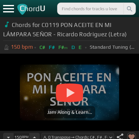
C
U
hord
Chords for C0119 PON ACEITE EN MI
LÁMPARA SEÑOR - Ricardo Rodriguez (Letra)
150
bpm
Standard Tuning (EADGBE)
C#
F#
F#
D
E
m
Jam Along & Learn...
150
BPM