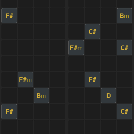
F#
B
m
C#
F#
C#
m
F#
F#
m
B
D
m
F#
C#