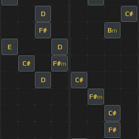
D
C#
F#
B
m
E
D
C#
F#
m
D
C#
F#
m
C#
F#