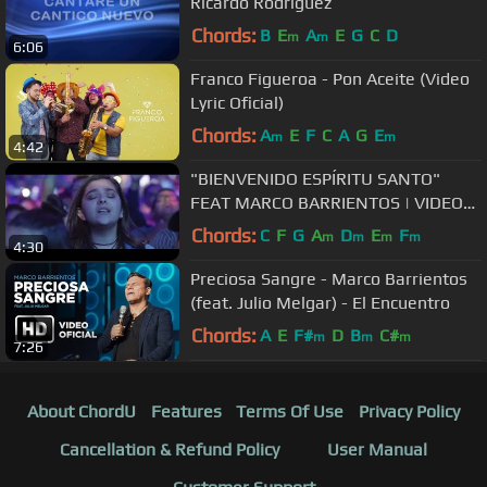
Ricardo Rodriguez
Chords:
B
E
A
E
G
C
D
m
m
6:06
Franco Figueroa - Pon Aceite (Video
Lyric Oficial)
Chords:
A
E
F
C
A
G
E
m
m
4:42
"BIENVENIDO ESPÍRITU SANTO"
FEAT MARCO BARRIENTOS | VIDEO
OFICIAL | PENTECOSTÉS | MIEL SAN
Chords:
C
F
G
A
D
E
F
m
m
m
m
4:30
MARCOS
Preciosa Sangre - Marco Barrientos
(feat. Julio Melgar) - El Encuentro
Chords:
A
E
F#
D
B
C#
m
m
m
7:26
About ChordU
Features
Terms Of Use
Privacy Policy
Cancellation & Refund Policy
User Manual