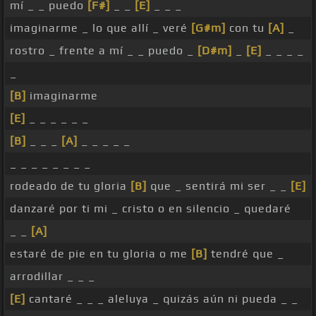
mí _ _ puedo
[F#]
_ _
[E]
_ _ _
imaginarme _ lo que allí _ veré
[G#m]
con tu
[A]
_
rostro _ frente a mí _ _ puedo _
[D#m]
_
[E]
_ _ _ _
_
[B]
imaginarme
[E]
_ _ _ _ _ _
[B]
_ _ _
[A]
_ _ _ _ _
_ _ _ _ _ _ _ _
rodeado de tu gloria
[B]
que _ sentirá mi ser _ _
[E]
danzaré por ti mi _ cristo o en silencio _ quedaré
_ _
[A]
estaré de pie en tu gloria o me
[B]
tendré que _
arrodillar _ _ _
[E]
cantaré _ _ _ aleluya _ quizás aún ni pueda _ _