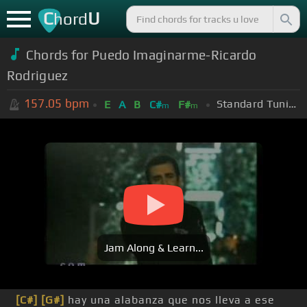
C
U
hord
Chords for Puedo Imaginarme-Ricardo
Rodriguez
157.05
bpm
Standard Tuning (EADGBE)
E
A
B
C#
F#
m
m
Jam Along & Learn...
[C#]
[G#]
hay una alabanza que nos lleva a ese