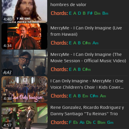
hombres de valor
Chords:
E
A
D
B
F#
D
B
m
m
4:40
MercyMe - I Can Only Imagine (Live
from Hawaii)
Chords:
E
A
B
C#
A
m
m
4:34
MercyMe - I Can Only Imagine (The
Movie Session - Official Music Video)
Chords:
E
A
B
C#
m
4:47
I Can Only Imagine - MercyMe | One
Voice Children's Choir | Kids Cover
(Official Music Video)
Chords:
E
A
B
E
C#
A
m
m
m
4:38
Rene Gonzalez, Ricardo Rodriguez y
Danny Santiago "Tu Reinas" Trio
Chords:
F
E
A
D
C
B
G
b
b
b
bm
m
4:57