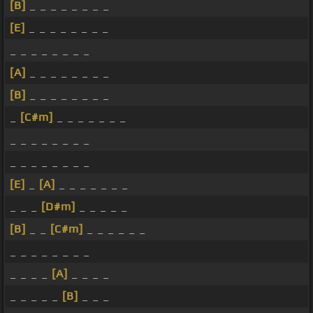
[B]
_ _ _ _ _ _ _ _
[E]
_ _ _ _ _ _ _ _
_ _ _ _ _ _ _ _
[A]
_ _ _ _ _ _ _ _
[B]
_ _ _ _ _ _ _ _
_
[C#m]
_ _ _ _ _ _ _
_ _ _ _ _ _ _ _
_ _ _ _ _ _ _ _
[E]
_
[A]
_ _ _ _ _ _ _
_ _ _
[D#m]
_ _ _ _ _
[B]
_ _
[C#m]
_ _ _ _ _ _
_ _ _ _ _ _ _ _
_ _ _ _
[A]
_ _ _ _
_ _ _ _ _
[B]
_ _ _