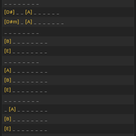
_ _ _ _ _ _ _ _
[D#]
_ _
[A]
_ _ _ _ _ _
[D#m]
_
[A]
_ _ _ _ _ _ _
_ _ _ _ _ _ _ _
[B]
_ _ _ _ _ _ _ _
[E]
_ _ _ _ _ _ _ _
_ _ _ _ _ _ _ _
[A]
_ _ _ _ _ _ _ _
[B]
_ _ _ _ _ _ _ _
[E]
_ _ _ _ _ _ _ _
_ _ _ _ _ _ _ _
_
[A]
_ _ _ _ _ _ _
[B]
_ _ _ _ _ _ _ _
[E]
_ _ _ _ _ _ _ _