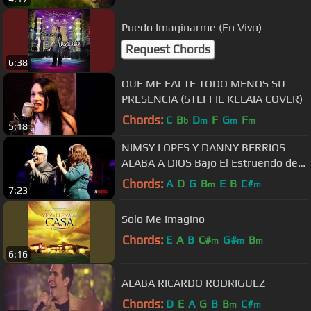
Puedo Imaginarme (En Vivo)
Request Chords
6:38
QUE ME FALTE TODO MENOS SU
PRESENCIA (STEFFIE KELAIA COVER)
Chords:
C
B
D
F
G
F
b
m
m
m
5:18
NIMSY LOPES Y DANNY BERRIOS
ALABA A DIOS Bajo El Estruendo del
Espiritu 2013
Chords:
A
D
G
B
E
B
C#
m
m
7:23
Solo Me Imagino
Chords:
E
A
B
C#
G#
B
m
m
m
6:16
ALABA RICARDO RODRIGUEZ
Chords:
D
E
A
G
B
B
C#
m
m