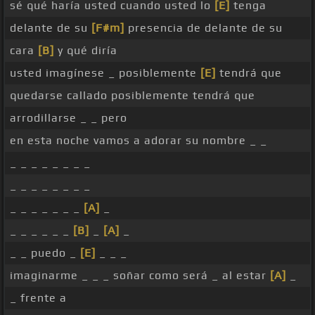
sé qué haría usted cuando usted lo
[E]
tenga
delante de su
[F#m]
presencia de delante de su
cara
[B]
y qué diría
usted imagínese _ posiblemente
[E]
tendrá que
quedarse callado posiblemente tendrá que
arrodillarse _ _ pero
en esta noche vamos a adorar su nombre _ _
_ _ _ _ _ _ _ _
_ _ _ _ _ _ _ _
_ _ _ _ _ _ _
[A]
_
_ _ _ _ _ _
[B]
_
[A]
_
_ _ puedo _
[E]
_ _ _
imaginarme _ _ _ soñar como será _ al estar
[A]
_
_ frente a