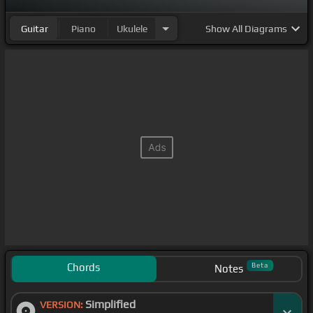
cuántos
Guitar
Piano
Ukulele
Show
All Diagrams
[Am]
cuántos sienten gozo en sus corazones se lo
debemos a nuestro dios
[E]
y
[F#m]
yo no
su
[F#m]
presencia de delante de su cara
[B]
y qué
diría
Chords
Beta
Notes
Simplified
VERSION: