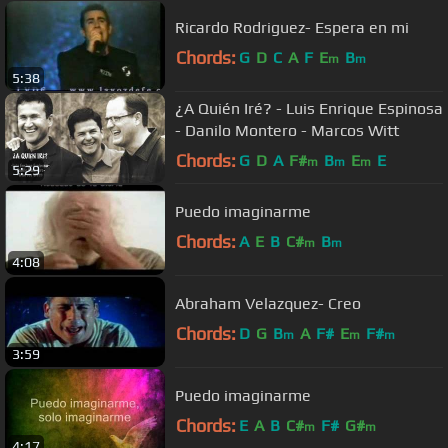
Ricardo Rodriguez- Espera en mi
Chords:
G
D
C
A
F
E
B
m
m
5:38
¿A Quién Iré? - Luis Enrique Espinosa
- Danilo Montero - Marcos Witt
Chords:
G
D
A
F#
B
E
E
m
m
m
5:29
Puedo imaginarme
Chords:
A
E
B
C#
B
m
m
4:08
Abraham Velazquez- Creo
Chords:
D
G
B
A
F#
E
F#
m
m
m
3:59
Puedo imaginarme
Chords:
E
A
B
C#
F#
G#
m
m
4:17