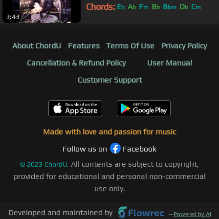
Chords:
E
A
F
B
B
D
C
b
b
m
b
bm
b
m
3:43
About ChordU
Features
Terms Of Use
Privacy Policy
Cancellation & Refund Policy
User Manual
Customer Support
Made with love and passion for music
Follow us on
Facebook
All contents are subject to copyright,
©
2023
ChordU.
provided for educational and personal non-commercial
use only.
Developed and maintained by
—
Powered by AI