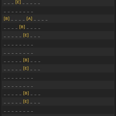
_ _ _
[E]
_ _ _ _ _
_ _ _ _ _ _ _ _
[B]
_ _ _ _
[A]
_ _ _ _
_ _ _ _
[B]
_ _ _ _
_ _ _ _ _
[E]
_ _ _
_ _ _ _ _ _ _ _
_ _ _ _ _ _ _ _
_ _ _ _ _
[B]
_ _ _
_ _ _ _ _
[E]
_ _ _
_ _ _ _ _ _ _ _
_ _ _ _ _ _ _ _
_ _ _ _ _
[B]
_ _ _
_ _ _ _ _
[E]
_ _ _
_ _ _ _ _ _ _ _