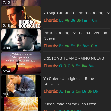
7:15
Yo sigo cantando - Ricardo Rodriguez
Chords:
E
A
D
B
F
F
C
b
b
b
b
m
m
5:18
Ricardo Rodriguez - Calma | Version
Nueva
Chords:
E
A
F
B
B
C
A
b
b
m
b
bm
4:08
CRISTO YO TE AMO - VINO NUEVO
Chords:
G
D
C
A
E
B
A
m
m
m
5:54
Yo Quiero Una Iglesia - Rene
Gonzalez
Chords:
A
F
G
C
E
B
D
b
m
m
b
b
bm
4:31
Puedo Imaginarme (Con Letra)