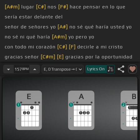
[A#m]
lugar
[C#]
nos
[F#]
hace pensar en lo que
sería estar delante del
señor de señores yo
[A#]
no sé qué haría usted yo
no sé ni qué haría
[A#m]
yo pero yo
con todo mi corazón
[C#]
[F]
decirle a mi cristo
gracias señor
[C#m]
[E]
gracias por la oportunidad
que me
Lyrics
On
157
BPM
gracias
[E]
señor por derramar esa preciosa
sangre
[F#m]
por este pecador
E
A
B
[A]
[D]
por darme una vida y vida en abundancia
1
1
2
porque yo no
[E]
sé cuántos aquí gozan su vida
[F#]
1
1
1
2
3
1
2
3
pero yo la gozo
2
3
[F#m]
en cristo jesús se debe a mi maestro
[C#m]
cuántos cuantos están alegres en esta noche