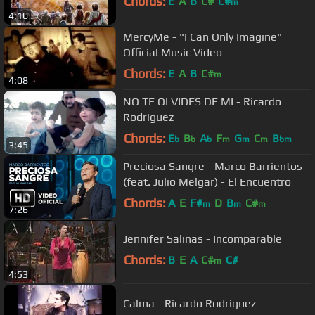
Chords:
E
A
B
C#
C#
m
4:10
MercyMe - "I Can Only Imagine"
Official Music Video
Chords:
E
A
B
C#
m
4:08
NO TE OLVIDES DE MI - Ricardo
Rodriguez
Chords:
E
B
A
F
G
C
B
b
b
b
m
m
m
bm
3:45
Preciosa Sangre - Marco Barrientos
(feat. Julio Melgar) - El Encuentro
Chords:
A
E
F#
D
B
C#
m
m
m
7:26
Jennifer Salinas - Incomparable
Chords:
B
E
A
C#
C#
m
4:53
Calma - Ricardo Rodriguez