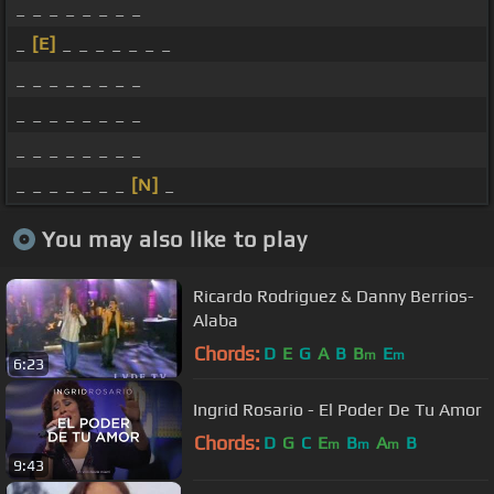
_ _ _ _ _ _ _ _
_
[E]
_ _ _ _ _ _ _
_ _ _ _ _ _ _ _
_ _ _ _ _ _ _ _
_ _ _ _ _ _ _ _
_ _ _ _ _ _ _
[N]
_
You may also like to play
Ricardo Rodriguez & Danny Berrios-
Alaba
Chords:
D
E
G
A
B
B
E
m
m
6:23
Ingrid Rosario - El Poder De Tu Amor
Chords:
D
G
C
E
B
A
B
m
m
m
9:43