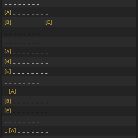
_ _ _ _ _ _ _ _
[A]
_ _ _ _ _ _ _ _
[B]
_ _ _ _ _ _ _
[E]
_
_ _ _ _ _ _ _ _
_ _ _ _ _ _ _ _
[A]
_ _ _ _ _ _ _ _
[B]
_ _ _ _ _ _ _ _
[E]
_ _ _ _ _ _ _ _
_ _ _ _ _ _ _ _
_
[A]
_ _ _ _ _ _ _
[B]
_ _ _ _ _ _ _ _
[E]
_ _ _ _ _ _ _ _
_ _ _ _ _ _ _ _
_
[A]
_ _ _ _ _ _ _