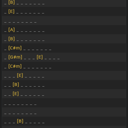
_
[B]
_ _ _ _ _ _ _
_
[E]
_ _ _ _ _ _ _
_ _ _ _ _ _ _ _
_
[A]
_ _ _ _ _ _ _
_
[B]
_ _ _ _ _ _ _
_
[C#m]
_ _ _ _ _ _ _
_
[G#m]
_ _ _
[E]
_ _ _ _
_
[C#m]
_ _ _ _ _ _ _
_ _ _
[E]
_ _ _ _ _
_ _
[B]
_ _ _ _ _ _
_ _
[E]
_ _ _ _ _ _
_ _ _ _ _ _ _ _
_ _ _ _ _ _ _ _
_ _ _
[B]
_ _ _ _ _