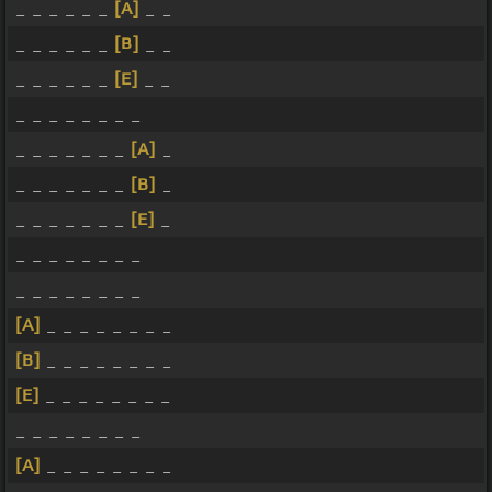
_ _ _ _ _ _
[A]
_ _
_ _ _ _ _ _
[B]
_ _
_ _ _ _ _ _
[E]
_ _
_ _ _ _ _ _ _ _
_ _ _ _ _ _ _
[A]
_
_ _ _ _ _ _ _
[B]
_
_ _ _ _ _ _ _
[E]
_
_ _ _ _ _ _ _ _
_ _ _ _ _ _ _ _
[A]
_ _ _ _ _ _ _ _
[B]
_ _ _ _ _ _ _ _
[E]
_ _ _ _ _ _ _ _
_ _ _ _ _ _ _ _
[A]
_ _ _ _ _ _ _ _