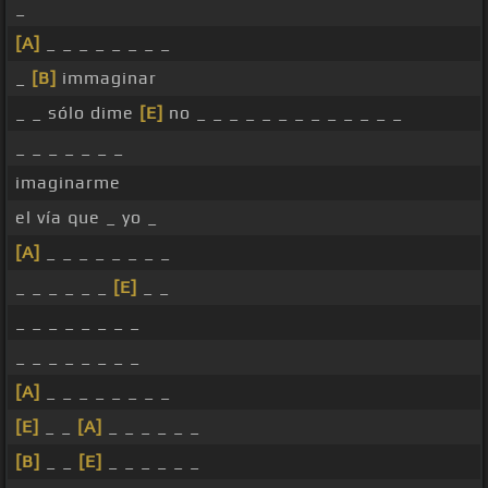
_
[A]
_ _ _ _ _ _ _ _
_
[B]
immaginar
_ _ sólo dime
[E]
no _ _ _ _ _ _ _ _ _ _ _ _ _
_ _ _ _ _ _ _
imaginarme
el vía que _ yo _
[A]
_ _ _ _ _ _ _ _
_ _ _ _ _ _
[E]
_ _
_ _ _ _ _ _ _ _
_ _ _ _ _ _ _ _
[A]
_ _ _ _ _ _ _ _
[E]
_ _
[A]
_ _ _ _ _ _
[B]
_ _
[E]
_ _ _ _ _ _