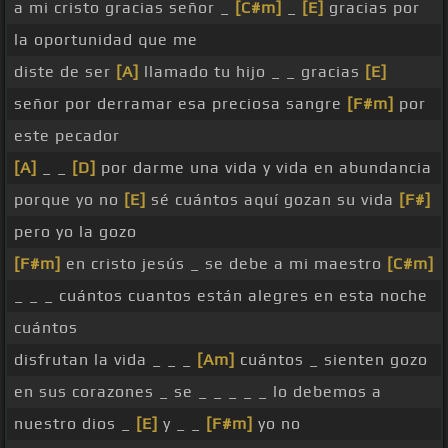
a mi cristo gracias señor _
[C#m]
_
[E]
gracias por
la oportunidad que me
diste de ser
[A]
llamado tu hijo _ _ gracias
[E]
señor por derramar esa preciosa sangre
[F#m]
por
este pecador
[A]
_ _
[D]
por darme una vida y vida en abundancia
porque yo no
[E]
sé cuántos aquí gozan su vida
[F#]
pero yo la gozo
[F#m]
en cristo jesús _ se debe a mi maestro
[C#m]
_ _ _ cuántos cuantos están alegres en esta noche
cuántos
disfrutan la vida _ _ _
[Am]
cuántos _ sienten gozo
en sus corazones _ se _ _ _ _ _ lo debemos a
nuestro dios _
[E]
y _ _
[F#m]
yo no