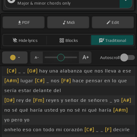
Major & minor chords only
PDF
Midi
Edit
Hide lyrics
Blocks
Traditional
Autoscroll
[C#]
_ _
[G#]
hay una alabanza que nos lleva a ese
[A#m]
lugar
[C#]
_ nos
[F#]
hace pensar en lo que
sería estar delante del
[D#]
rey de
[Fm]
reyes y señor de señores _ yo
[A#]
no sé qué haría usted yo no sé ni qué haría
[A#m]
yo pero yo
anhelo eso con todo mi corazón
[C#]
_ _
[F]
decirle