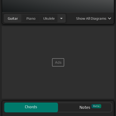
Guitar
Piano
Ukulele
Show
All Diagrams
Chords
Beta
Notes