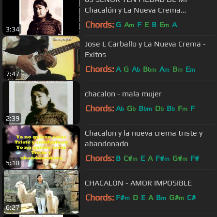
Chacalón y La Nueva Crema
(Autor/Comp: Augusto Loyola Castro)
Chords:
G
A
F
E
B
E
A
m
m
3:34
Jose L Carballo y La Nueva Crema -
Exitos
Chords:
A
G
A
B
A
B
E
b
bm
m
m
m
7:47
chacalon - mala mujer
Chords:
A
G
B
D
B
F
F
b
b
bm
b
b
m
2:39
Chacalon y la nueva crema triste y
abandonado
Chords:
B
C#
E
A
F#
G#
F#
m
m
m
5:10
CHACALON - AMOR IMPOSIBLE
Chords:
F#
D
E
A
B
G#
C#
m
m
m
6:27