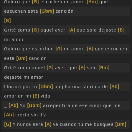
Quiero que
[G]
escuchen mi amor,
[Am]
que
escuchen esta
[Gbm]
canción
[B]
Grité como
[G]
aquel ayer,
[A]
que solo dejaste
[B]
mi amor
Quiero que escuchen
[G]
mi amor,
[A]
que escuchen
esta
[Bm]
canción
Grité como aquel
[G]
ayer, que
[A]
solo
[Bm]
dejaste mi amor
Llorará por tu
[Dbm]
mejilla una lágrima de
[Ab]
amor en mi
[E]
vida
_
[Ab]
Yo
[Dbm]
arrepentirá de ese amor que me
[Ab]
creció sin día _
[G]
Y nunca será
[A]
ya cuando tú me busques
[Bm]