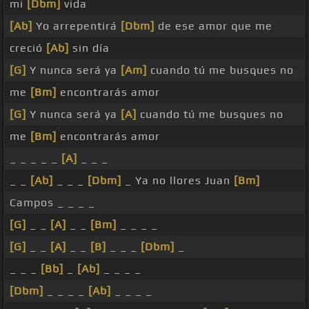
mi
[Dbm]
vida
[Ab]
Yo arrepentirá
[Dbm]
de ese amor que me
creció
[Ab]
sin día
[G]
Y nunca será ya
[Am]
cuando tú me busques no
me
[Bm]
encontrarás amor
[G]
Y nunca será ya
[A]
cuando tú me busques no
me
[Bm]
encontrarás amor
_ _ _ _ _
[A]
_ _ _
_ _
[Ab]
_ _ _
[Dbm]
_ Ya no llores Juan
[Bm]
Campos _ _ _ _
[G]
_ _
[A]
_ _
[Bm]
_ _ _ _
[G]
_ _
[A]
_ _
[B]
_ _ _
[Dbm]
_
_ _ _
[Bb]
_
[Ab]
_ _ _ _
[Dbm]
_ _ _ _
[Ab]
_ _ _ _