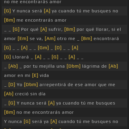
no me encontrarás amor
[G]
Y nunca será
[A]
ya cuando tú me busques no
[Bm]
me encontrarás amor
_ _
[G]
Por qué
[A]
sufrir,
[Bm]
por qué llorar, si el
amor
[Em]
se va,
[Am]
otro me _
[Bm]
encontrará
[G]
_ _
[A]
_ _
[Gm]
_
[D]
_ _
[A]
[G]
Llorará _
[A]
_ _
[G]
_ _
[A]
_ _
_
[Ab]
_ por tu mejilla una
[Dbm]
lágrima de
[Ab]
amor en mi
[E]
vida
_
[D]
Yo
[Dbm]
arrepentirá de ese amor que me
[Ab]
creció sin día
_
[G]
Y nunca será
[A]
ya cuando tú me busques
[Bm]
no me encontrarás amor
Y nunca
[G]
será ya
[A]
cuando tú me busques no