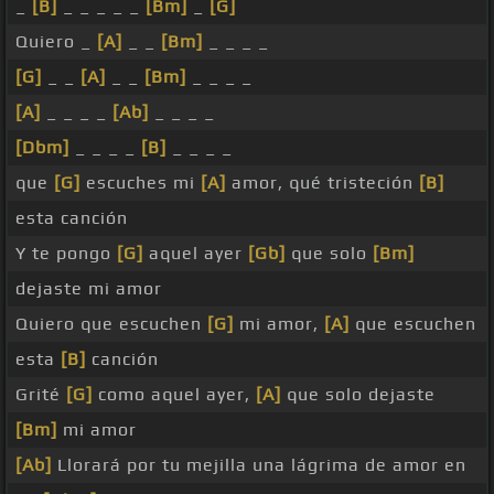
_
[B]
_ _ _ _ _
[Bm]
_
[G]
Quiero _
[A]
_ _
[Bm]
_ _ _ _
[G]
_ _
[A]
_ _
[Bm]
_ _ _ _
[A]
_ _ _ _
[Ab]
_ _ _ _
[Dbm]
_ _ _ _
[B]
_ _ _ _
que
[G]
escuches mi
[A]
amor, qué tristeción
[B]
esta canción
Y te pongo
[G]
aquel ayer
[Gb]
que solo
[Bm]
dejaste mi amor
Quiero que escuchen
[G]
mi amor,
[A]
que escuchen
esta
[B]
canción
Grité
[G]
como aquel ayer,
[A]
que solo dejaste
[Bm]
mi amor
[Ab]
Llorará por tu mejilla una lágrima de amor en