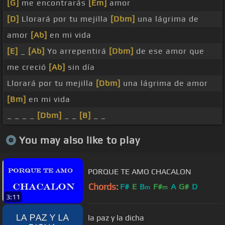
[G]
me encontrarás
[Em]
amor
[D]
Llorará por tu mejilla
[Dbm]
una lágrima de
amor
[Ab]
en mi vida
[E]
_
[Ab]
Yo arrepentirá
[Dbm]
de ese amor que
me creció
[Ab]
sin día
Llorará por tu mejilla
[Dbm]
una lágrima de amor
[Bm]
en mi vida
_ _ _ _
[Dbm]
_ _
[B]
_ _
You may also like to play
PORQUE TE AMO CHACALON
Chords:
F#
E
B
F#
A
G#
D
m
m
3:11
la paz y la dicha