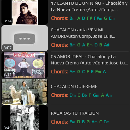
17 LLANTO DE UN NIÑO - Chacalón y
La Nueva Crema (Autor/Comp:
Alberto Bedriñana)
Chords:
B
A
D
F#
F#
G
E
m
m
m
3:34
CHACALON canta VEN MI
AMOR(Autor/Comp. Jose Luis
Carballo)
Chords:
B
G
A
E
D
B
A#
m
m
3:07
05 AMOR IDEAL - Chacalón y La
Nueva Crema (Autor/Comp: Jose Luis
Carballo)
Chords:
A
G
C
F
E
F
A
m
m
3:11
CHACALON QUIEREME
Chords:
D
C
B
F
G
A
A
m
b
m
m
3:16
PAGARAS TU TRAICION
Chords:
E
D
B
G
A
C
C
m
m
m
3:49