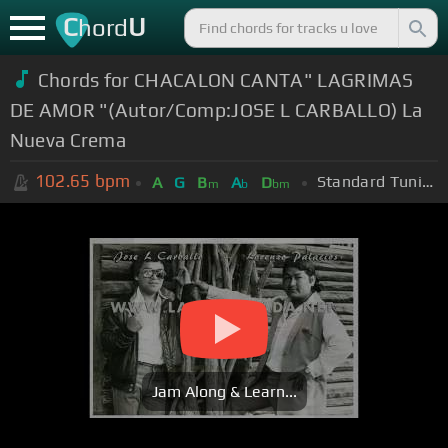
C
U
hord
Chords for CHACALON CANTA" LAGRIMAS
DE AMOR "(Autor/Comp:JOSE L CARBALLO) La
Nueva Crema
102.65
bpm
Standard Tuning (EADGBE)
A
G
B
A
D
m
b
bm
Jam Along & Learn...