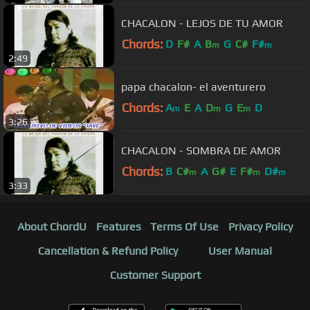
CHACALON - LEJOS DE TU AMOR
Chords:
D
F#
A
B
G
C#
F#
m
m
2:49
papa chacalon- el aventurero
Chords:
A
E
A
D
G
E
D
m
m
m
3:26
CHACALON - SOMBRA DE AMOR
Chords:
B
C#
A
G#
E
F#
D#
m
m
m
3:33
About ChordU
Features
Terms Of Use
Privacy Policy
Cancellation & Refund Policy
User Manual
Customer Support