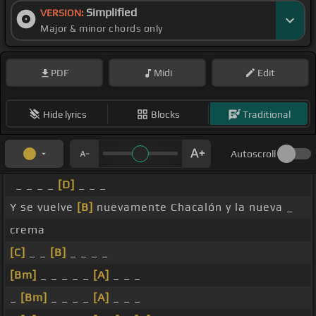
Simplified
VERSION:
Major & minor chords only
PDF
Midi
Edit
Hide lyrics
Blocks
Traditional
Autoscroll
_ _ _ _
[D]
_ _ _
Y se vuelve
[B]
nuevamente Chacalón y la nueva _
crema
[C]
_ _
[B]
_ _ _ _
[Bm]
_ _ _ _ _
[A]
_ _ _
_
[Bm]
_ _ _ _
[A]
_ _ _