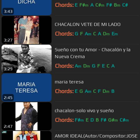
Chords:
E
F#
A
C#
F#
B
C#
m
m
m
3:43
CHACALON VETE DE MI LADO
Chords:
G
F
A
C
A
D
E
m
m
m
3:27
Sueño con tu Amor - Chacalón y la
Nueva Crema
Chords:
A
D
G
F
E
C
A
m
m
3:29
maria teresa
Chords:
E
G
A
C
F
D
B
m
m
2:45
chacalon-solo vivo y sueño
Chords:
F#
E
D
B
F#
G#
C#
m
m
m
2:47
AMOR IDEAL(Autor/Compositor:JOSE