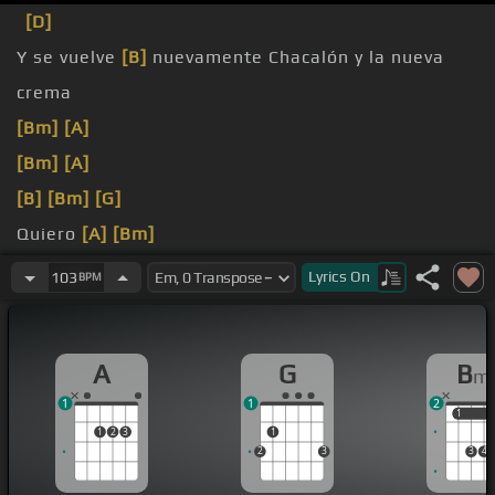
[D]
Y se vuelve
[B]
nuevamente Chacalón y la nueva
crema
[Bm]
[A]
[Bm]
[A]
[B]
[Bm]
[G]
Quiero
[A]
[Bm]
[G]
[A]
[Bm]
Lyrics
On
103
BPM
[A]
[Ab]
A
G
B
m
1
1
2
1
1
1
2
3
1
2
3
3
4