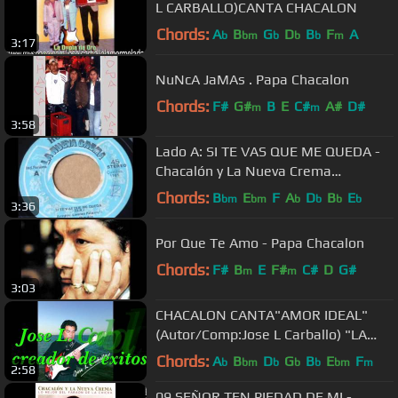
L CARBALLO)CANTA CHACALON
Chords:
A
B
G
D
B
F
A
b
bm
b
b
b
m
3:17
NuNcA JaMAs . Papa Chacalon
Chords:
F#
G#
B
E
C#
A#
D#
m
m
3:58
Lado A: SI TE VAS QUE ME QUEDA -
Chacalón y La Nueva Crema
(Autor/Comp: D.R)
Chords:
B
E
F
A
D
B
E
bm
bm
b
b
b
b
3:36
Por Que Te Amo - Papa Chacalon
Chords:
F#
B
E
F#
C#
D
G#
m
m
3:03
CHACALON CANTA"AMOR IDEAL"
(Autor/Comp:Jose L Carballo) "LA
NUEVA CREMA"
Chords:
A
B
D
G
B
E
F
b
bm
b
b
b
bm
m
2:58
09 SEÑOR TEN PIEDAD DE MI -