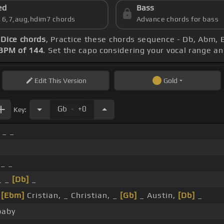
ed
Bass
s 6,7,aug,hdim7 chords
Advance chords for bass
 Dice chords
, Practice these chords sequence - Db, Abm, 
BPM of 144
. Set the capo considering your vocal range a
Edit
This Version
Gold
.
Gb
+0
Key:
_ _
_ _
_ _
[Db]
_
_
[Ebm]
Cristian, _ Christian, _
[Gb]
_ Austin,
[Db]
_
baby