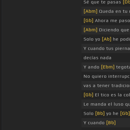
Sé que te pasas
[D
[Abm]
Queda en tu
[Gb]
Ahora me pas
[Abm]
Diciendo que
Solo yo
[Ab]
he podi
Y cuando tus piern
decías nada
Y ando
[Ebm]
tegot
No quiero interrup
vas a tener tradici
[Gb]
El tico es la 
Le manda el luso qu
Solo
[Bb]
yo he
[Gb]
Y cuando
[Bb]