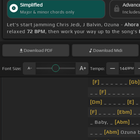
Simplified
Advanc
Major & minor chords only
Include
Let's start jamming Chris Jedi, J Balvin, Ozuna -
Ahora
relaxed
72 BPM
, then work your way up to the song's
Download
PDF
Download
Midi
Font Size:
Tempo:
144
BPM
[F]
_ _ _ _ _ _
[Gb]
_ _
[F]
_ _ _ _ _ _
[Dm]
_ _ _ _ _
[E]
_ 
[F]
_ _ _ _
[Ebm]
_ 
_ Baby, _
[Abm]
_ 
_ _ _
[Abm]
Ozuna 