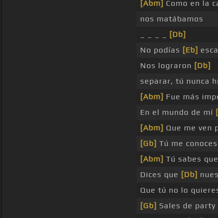
[Abm]
Como en la 
nos matábamos
_ _ _ _
[Db]
No podías
[Eb]
esca
Nos lograron
[Db]
separar, tú nunca h
[Abm]
Fue más impo
En el mundo de mí
[Abm]
Que me ven p
[Gb]
Tú me conoce
[Abm]
Tú sabes que 
Dices que
[Db]
nues
Que tú no lo quiere
[Gb]
Sales de party