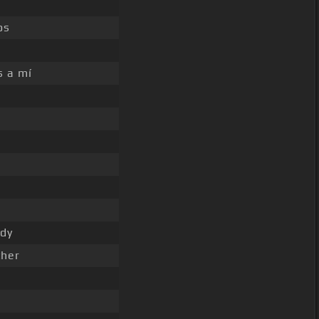
os
s a mí
ddy
ther