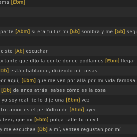
cama
[Ebm]
parte
[Abm]
si era tu luz mi
[Eb]
sombra y me
[Gb]
segu
iciste
[Ab]
escuchar
rtante que dijo la gente donde podíamos
[Ebm]
llegar
[Db]
están hablando, diciendo mil cosas
or aquí,
[Ebm]
que me ven por allá por mi vida famosa
s
[Db]
de años atrás, sabes cómo es la cosa
yo soy real, te lo dije una
[Ebm]
vez
tro amor es el periódico de
[Abm]
ayer
s leer, que mi
[Ebm]
pulga calle tu móvil
 y me escuchas
[Db]
a mí, ventes regustan por mí