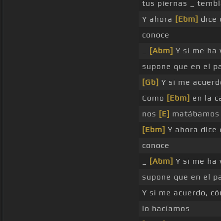
tus piernas _ temb
Y ahora
[Ebm]
dice
conoce
_
[Abm]
Y si me ha 
supone que en el p
[Gb]
Y si me acuer
Como
[Ebm]
en la 
nos
[E]
matábamos
[Ebm]
Y ahora dice
conoce
_
[Abm]
Y si me ha 
supone que en el 
Y si me acuerdo, 
lo hacíamos