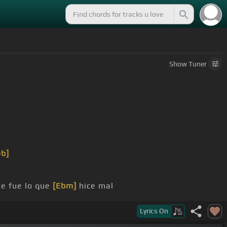
Show
Tuner
Db]
e fue lo que
[Ebm]
hice mal
Lyrics
On