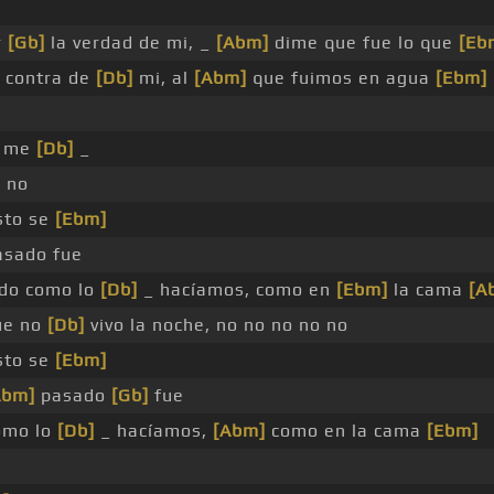
r
[Gb]
la verdad de mi, _
[Abm]
dime que fue lo que
[Eb
 contra de
[Db]
mi, al
[Abm]
que fuimos en agua
[Ebm]
o me
[Db]
_
o no
sto se
[Ebm]
asado fue
rdo como lo
[Db]
_ hacíamos, como en
[Ebm]
la cama
[A
ue no
[Db]
vivo la noche, no no no no no
sto se
[Ebm]
Abm]
pasado
[Gb]
fue
omo lo
[Db]
_ hacíamos,
[Abm]
como en la cama
[Ebm]