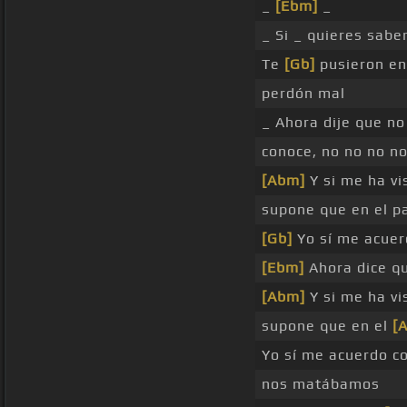
_
[Ebm]
_
_ Si _ quieres sabe
Te
[Gb]
pusieron en
perdón mal
_ Ahora dije que n
conoce, no no no n
[Abm]
Y si me ha vi
supone que en el p
[Gb]
Yo sí me acue
[Ebm]
Ahora dice q
[Abm]
Y si me ha vi
supone que en el
[
Yo sí me acuerdo c
nos matábamos