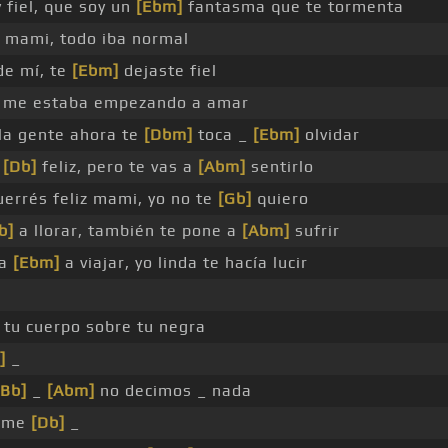
 fiel, que soy un
[Ebm]
fantasma que te tormenta
mami, todo iba normal
de mí, te
[Ebm]
dejaste fiel
me estaba empezando a amar
la gente ahora te
[Dbm]
toca _
[Ebm]
olvidar
y
[Db]
feliz, pero te vas a
[Abm]
sentirlo
uerrés feliz mami, yo no te
[Gb]
quiero
b]
a llorar, también te pone a
[Abm]
sufrir
ía
[Ebm]
a viajar, yo linda te hacía lucir
tu cuerpo sobre tu negra
]
_
[Bb]
_
[Abm]
no decimos _ nada
o me
[Db]
_