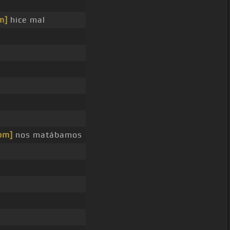
m]
hice mal
bm]
nos matábamos