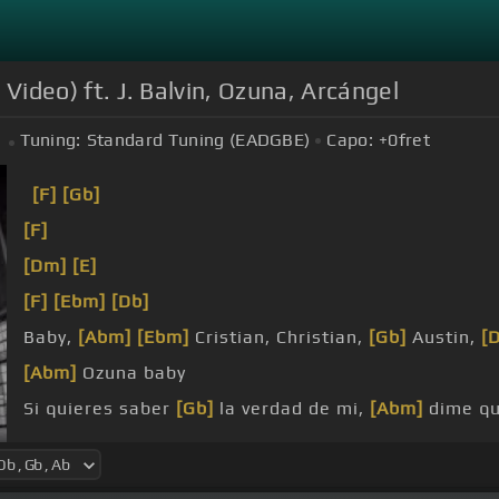
l Video) ft. J. Balvin, Ozuna, Arcángel
Tuning:
Standard Tuning (EADGBE)
Capo:
+0
fret
[F]
[Gb]
[F]
[Dm]
[E]
[F]
[Ebm]
[Db]
Baby,
[Abm]
[Ebm]
Cristian, Christian,
[Gb]
Austin,
[
[Abm]
Ozuna baby
Si quieres saber
[Gb]
la verdad de mi,
[Abm]
dime qu
[Db]
mi, al
[Abm]
que fuimos en agua
[Ebm]