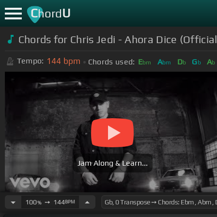
C
U
hord
Chords for Chris Jedi - Ahora Dice (Officia
144
bpm
Tempo:
Chords used:
E
A
D
G
A
bm
bm
b
b
b
Jam Along & Learn...
100
➙
144
BPM
%