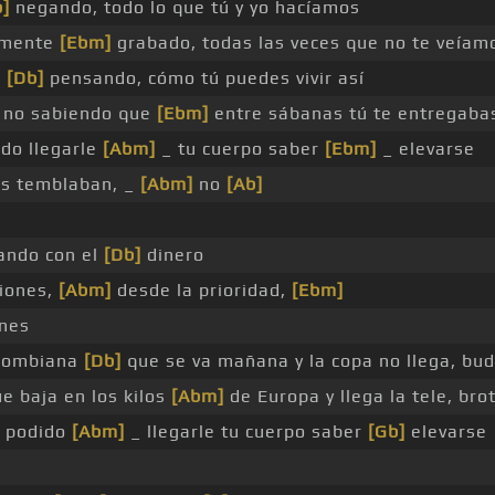
b]
negando, todo lo que tú y yo hacíamos
 mente
[Ebm]
grabado, todas las veces que no te veíam
o
[Db]
pensando, cómo tú puedes vivir así
 no sabiendo que
[Ebm]
entre sábanas tú te entregaba
do llegarle
[Abm]
_ tu cuerpo saber
[Ebm]
_ elevarse
as temblaban, _
[Abm]
no
[Ab]
ando con el
[Db]
dinero
ciones,
[Abm]
desde la prioridad,
[Ebm]
ones
colombiana
[Db]
que se va mañana y la copa no llega, bu
e baja en los kilos
[Abm]
de Europa y llega la tele, bro
podido
[Abm]
_ llegarle tu cuerpo saber
[Gb]
elevarse