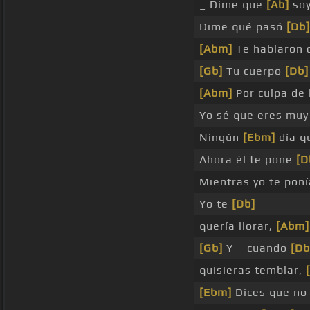
_ Dime que
[Ab]
soy
Dime qué pasó
[Db]
[Abm]
Te hablaron 
[Gb]
Tu cuerpo
[Db]
[Abm]
Por culpa de 
Yo sé que eres mu
Ningún
[Ebm]
día q
Ahora él te pone
[D
Mientras yo te pon
Yo te
[Db]
quería llorar,
[Abm]
[Gb]
Y _ cuando
[Db
quisieras temblar,
[Ebm]
Dices que n