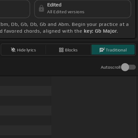
Edited
All Edited versions
Ebm, Db, Gb, Db, Gb and Abm. Begin your practice at a
nd favored chords, aligned with the
key: Gb Major
.
Hide lyrics
Blocks
Traditional
Autoscroll