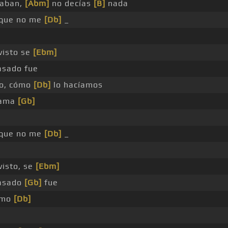
laban,
[Abm]
no decías
[B]
nada
 que no me
[Db]
_
visto se
[Ebm]
asado fue
do, cómo
[Db]
lo hacíamos
cama
[Gb]
 que no me
[Db]
_
visto, se
[Ebm]
pasado
[Gb]
fue
cómo
[Db]