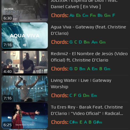
JULISSA | Espíritu de Dios | feat.
Daniel Calveti [ En Vivo ]
Chords:
A
E
C
F
B
G
F
b
b
m
m
b
m
6:30
Agua Viva - Gateway (feat. Christine
D'Clario)
Chords:
G
C
D
B
A
G
m
m
m
7:16
Redimi2 - El Nombre de Jesús (Video
Oficial) ft. Christine D'Clario
Chords:
G
D
B
A
E
B
G
m
m
m
4:40
Living Water | Live | Gateway
Worship
Chords:
C
F
G
D
E
m
m
7:16
Tu Eres Rey - Barak Feat. Christine
D'Clario | "Video Oficial" | Radical
Live
Chords:
C#
E
A
B
G#
m
m
6:25