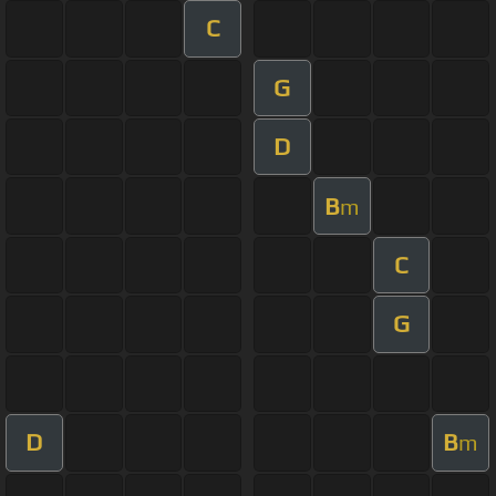
C
G
D
B
m
C
G
D
B
m