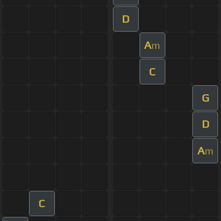
D
A
m
C
G
D
A
m
C