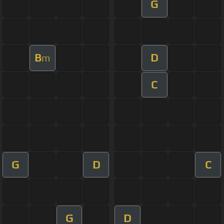
G
B
D
m
C
G
D
C
G
D