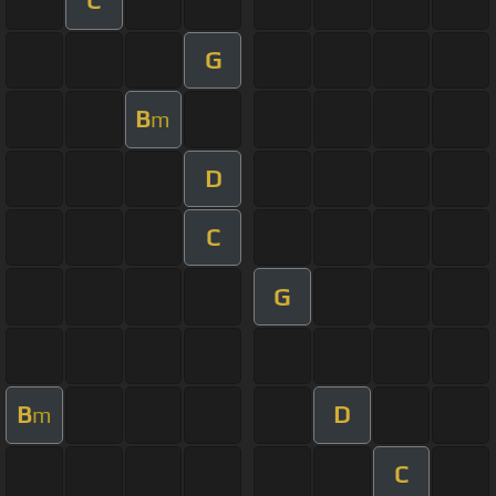
C
G
B
m
D
C
G
B
D
m
C