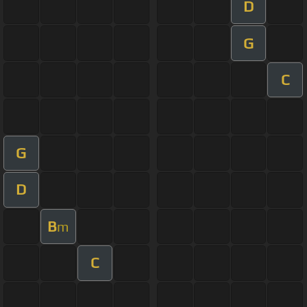
D
G
C
G
D
B
m
C