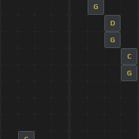
G
D
G
C
G