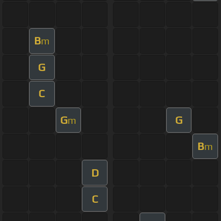
B
m
G
C
G
G
m
B
m
D
C