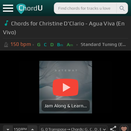
C
U
hord
Chords for Christine D'Clario - Agua Viva (En
Vivo)
150
bpm
Standard Tuning (EADGBE)
G
C
D
B
A
m
m
Jam Along & Learn...
150
BPM