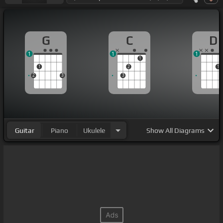
G
C
D
1
1
1
1
1
2
1
2
3
3
Guitar
Piano
Ukulele
Show
All Diagrams