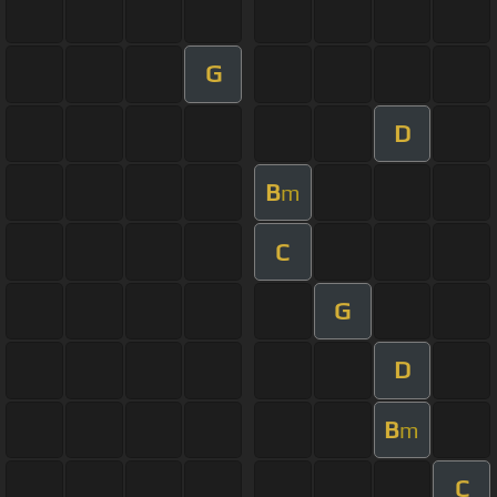
G
D
B
m
C
G
D
B
m
C