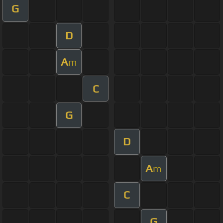
G
D
A
m
C
G
D
A
m
C
G