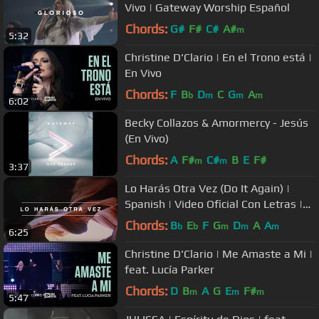
Vivo | Gateway Worship Español
Chords:
G#
F#
C#
A#
m
5:32
Christine D'Clario | En el Trono está |
En Vivo
Chords:
F
B
D
C
G
A
b
m
m
m
6:02
Becky Collazos & Amormercy - Jesús
(En Vivo)
Chords:
A
F#
C#
B
E
F#
m
m
3:37
Lo Harás Otra Vez (Do It Again) |
Spanish | Video Oficial Con Letras |
Elevation Worship
Chords:
B
E
F
G
D
A
A
b
b
m
m
m
6:25
Christine D'Clario | Me Amaste a Mi |
feat. Lucía Parker
Chords:
D
B
A
G
E
F#
m
m
m
5:47