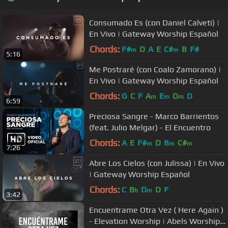
Consumado Es (con Daniel Calveti) |
En Vivo | Gateway Worship Español
Chords:
F#
D
A
E
C#
B
F#
m
m
5:16
Me Postraré (con Coalo Zamorano) |
En Vivo | Gateway Worship Español
Chords:
G
C
F
A
E
D
D
m
m
m
6:59
Preciosa Sangre - Marco Barrientos
(feat. Julio Melgar) - El Encuentro
Chords:
A
E
F#
D
B
C#
m
m
m
7:26
Abre Los Cielos (con Julissa) | En Vivo
| Gateway Worship Español
Chords:
C
B
D
D
F
b
m
3:42
Encuentrame Otra Vez ( Here Again )
- Elevation Worship | Abels Worship