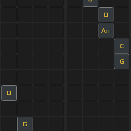
D
A
m
C
G
D
G