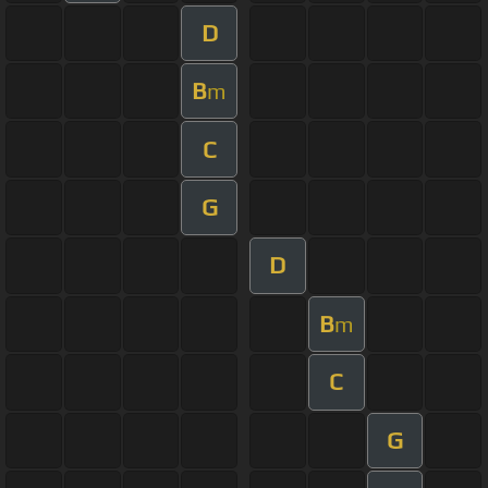
D
B
m
C
G
D
B
m
C
G