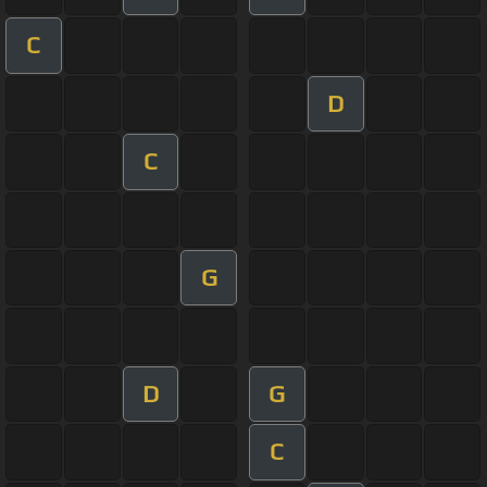
C
D
C
G
D
G
C