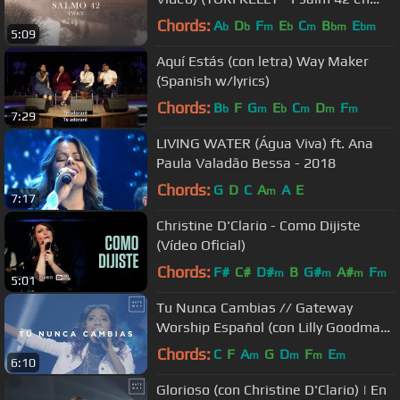
español)
Chords:
A
D
F
E
C
B
E
b
b
m
b
m
bm
bm
5:09
Aquí Estás (con letra) Way Maker
(Spanish w/lyrics)
Chords:
B
F
G
E
C
D
F
b
m
b
m
m
m
7:29
LIVING WATER (Água Viva) ft. Ana
Paula Valadão Bessa - 2018
Chords:
G
D
C
A
A
E
m
7:17
Christine D'Clario - Como Dijiste
(Vídeo Oficial)
Chords:
F#
C#
D#
B
G#
A#
F
m
m
m
m
5:01
Tu Nunca Cambias // Gateway
Worship Español (con Lilly Goodman)
// Murallas
Chords:
C
F
A
G
D
F
E
m
m
m
m
6:10
Glorioso (con Christine D'Clario) | En