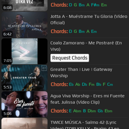
& Jacqie Rivera
Chords:
D
G
B
A
F#
E
m
m
m
6:08
Jotta A - Muéstrame Tu Gloria (Vídeo
Oficial)
Chords:
D
G
B
A
E
m
m
6:42
Coalo Zamorano - Me Postraré (En
Vivo)
Request Chords
7:05
Greater Than | Live | Gateway
Worship
Chords:
E
A
D
F
B
F
C
b
b
b
m
b
m
5:53
Agua Viva Worship - Eres mi Fuente
feat. Julissa (Vídeo Clip)
Chords:
E
A
B
D
G
E
bm
bm
b
bm
5:06
TWICE MÚSICA - Salmo 42 (Lyric
Video) (TORI KELLY - Psalm 42 en