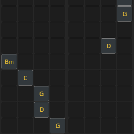
G
D
B
m
C
G
D
G