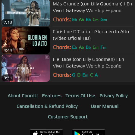
Más Grande (con Lilly Goodman) | En
Vivo | Gateway Worship Español
Chords:
E
A
B
C
G
b
b
b
m
m
7:12
Christine D'Clario - Gloria en lo Alto
(Vídeo Oficial HD)
Chords:
E
A
B
C
F
b
b
b
m
m
4:44
Fiel Dios (con Lilly Goodman) | En
Vivo | Gateway Worship Español
Chords:
G
D
E
C
A
m
3:51
About ChordU
Features
Terms Of Use
Privacy Policy
Cancellation & Refund Policy
User Manual
Customer Support