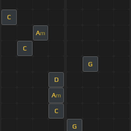
C
A
m
C
G
D
A
m
C
G