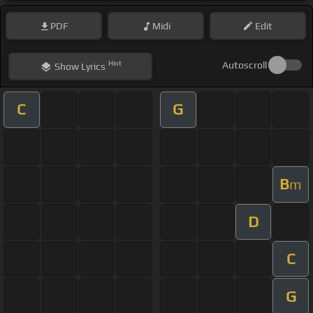
PDF
Midi
Edit
Hint
Autoscroll
Show
Lyrics
C
G
B
m
D
C
G