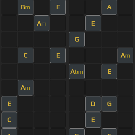
B
E
A
m
A
E
m
G
C
E
A
m
A
E
bm
A
m
E
D
G
C
E