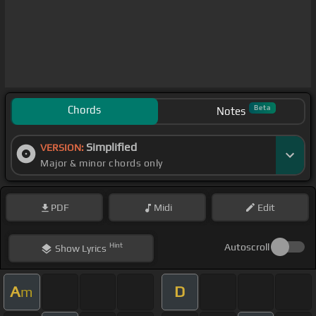
Chords
Beta
Notes
Simplified
VERSION:
Major & minor chords only
PDF
Midi
Edit
Hint
Autoscroll
Show
Lyrics
A
D
m