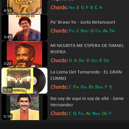
Chords:
A
E
G
F
B
C
A
m
4:53
Pa' Bravo Yo - Justo Betancourt
Chords:
F
C
B
G
C
A
D
m
bm
m
b
b
3:41
MI NEGRITA ME ESPERA DE ISMAEL
RIVERA
Chords:
G
A
D
D
G
E
D
m
m
b
3:22
La Loma Del Tamarindo - EL GRAN
COMBO
Chords:
C
F
G
E
B
F
G
m
m
b
bm
5:15
No soy de aquí ni soy de allá - Gene
Hernandez
Chords:
C
G
F
A
B
D
F
m
b
bm
b
5:16