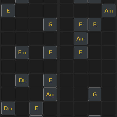
E
A
m
G
F
E
A
m
E
F
E
m
D
E
b
A
G
m
D
E
m