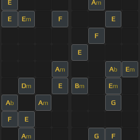
E
A
m
E
E
F
E
m
F
E
A
A
E
m
b
m
D
E
B
E
m
m
m
A
A
G
b
m
F
E
A
G
F
m