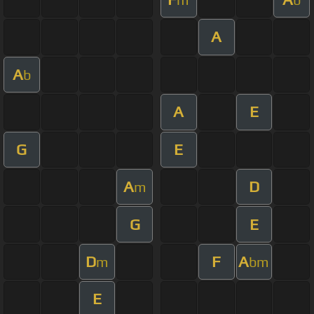
A
A
b
A
E
G
E
A
D
m
G
E
D
F
A
m
bm
E