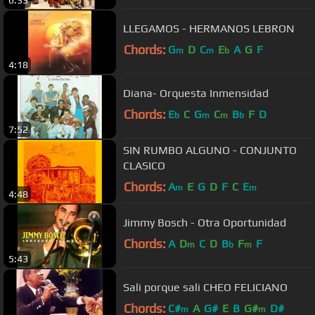
LLEGAMOS - HERMANOS LEBRON
Chords:
G
D
C
E
A
G
F
m
m
b
4:18
Diana- Orquesta Inmensidad
Chords:
E
C
G
C
B
F
D
b
m
m
b
7:52
SIN RUMBO ALGUNO - CONJUNTO
CLASICO
Chords:
A
E
G
D
F
C
E
m
m
4:48
Jimmy Bosch - Otra Oportunidad
Chords:
A
D
C
D
B
F
F
m
b
m
5:43
Sali porque sali CHEO FELICIANO
Chords:
C#
A
G#
E
B
G#
D#
m
m