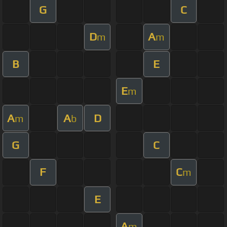
G
C
D
A
m
m
B
E
E
m
A
A
D
m
b
G
C
F
C
m
E
A
m