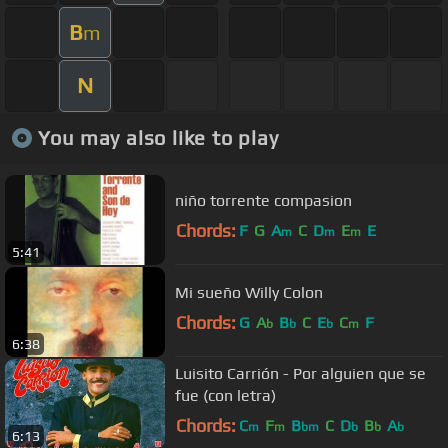
B
m
N
You may also like to play
niño torrente compasion
Chords:
F
G
A
C
D
E
E
m
m
m
5:41
Mi sueño Willy Colon
Chords:
G
A
B
C
E
C
F
b
b
b
m
6:38
Luisito Carrión - Por alguien que se
fue (con letra)
Chords:
C
F
B
C
D
B
A
m
m
bm
b
b
b
6:13