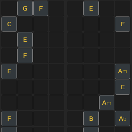
G
F
E
C
F
E
F
E
A
m
E
A
m
F
B
A
b