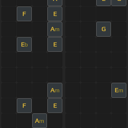
F
E
A
G
m
E
E
b
A
E
m
m
F
E
A
m