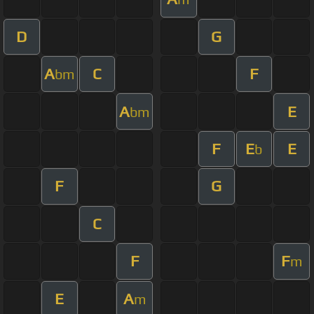
D
G
A
C
F
bm
A
E
bm
F
E
E
b
F
G
C
F
F
m
E
A
m