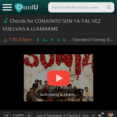
C
U
hord
Chords for CONJUNTO SON 14-TAL VEZ
VUELVAS A LLAMARME
170.3
bpm
Standard Tuning (EADGBE)
E
A
F
G
D
m
Jam Along & Learn...
170
BPM