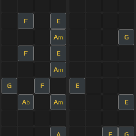
F
E
A
G
m
F
E
A
m
G
F
E
A
A
E
b
m
A
E
G