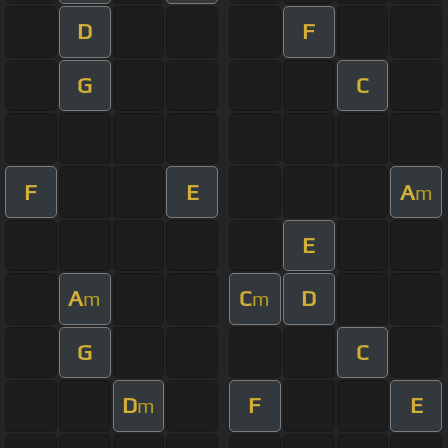
D
F
G
C
F
E
A
m
E
A
C
D
m
m
G
C
D
F
E
m