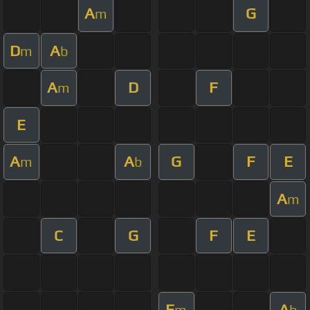
A
G
m
D
A
m
b
A
D
F
m
E
A
A
G
F
E
m
b
A
m
C
G
F
E
F
A
m
b