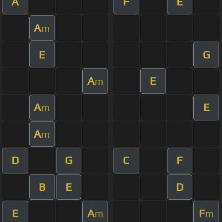
A
F
E
A
m
E
G
A
E
m
A
E
m
A
m
D
G
C
F
B
E
D
E
A
F
m
m