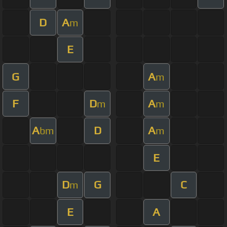
D
A
m
E
G
A
m
F
D
A
m
m
A
D
A
bm
m
E
D
G
C
m
E
A