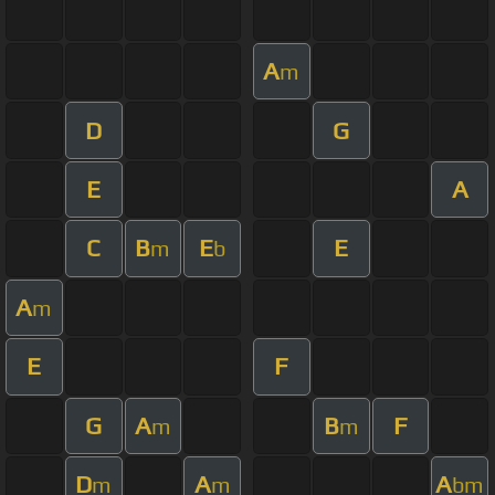
A
m
D
G
E
A
C
B
E
E
m
b
A
m
E
F
G
A
B
F
m
m
D
A
A
m
m
bm