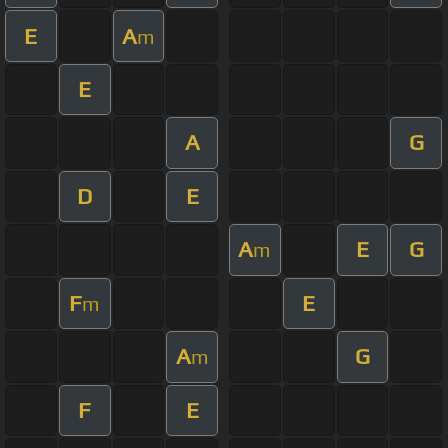
E
A
m
E
A
G
D
E
A
E
G
m
F
E
m
A
G
m
F
E