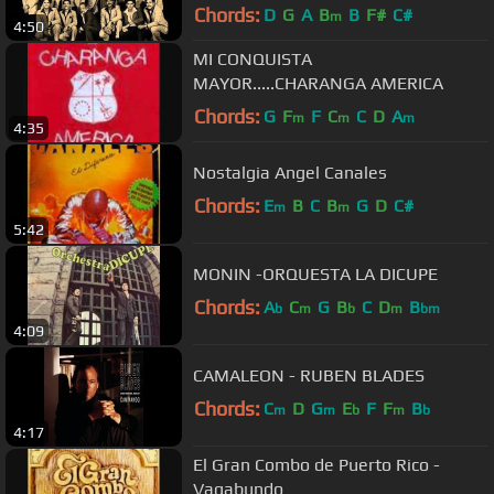
Chords:
D
G
A
B
B
F#
C#
m
4:50
MI CONQUISTA
MAYOR.....CHARANGA AMERICA
Chords:
G
F
F
C
C
D
A
m
m
m
4:35
Nostalgia Angel Canales
Chords:
E
B
C
B
G
D
C#
m
m
5:42
MONIN -ORQUESTA LA DICUPE
Chords:
A
C
G
B
C
D
B
b
m
b
m
bm
4:09
CAMALEON - RUBEN BLADES
Chords:
C
D
G
E
F
F
B
m
m
b
m
b
4:17
El Gran Combo de Puerto Rico -
Vagabundo