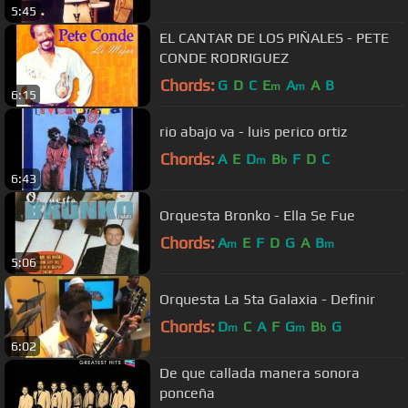
5:45
EL CANTAR DE LOS PIÑALES - PETE
CONDE RODRIGUEZ
Chords:
G
D
C
E
A
A
B
m
m
6:15
rio abajo va - luis perico ortiz
Chords:
A
E
D
B
F
D
C
m
b
6:43
Orquesta Bronko - Ella Se Fue
Chords:
A
E
F
D
G
A
B
m
m
5:06
Orquesta La 5ta Galaxia - Definir
Chords:
D
C
A
F
G
B
G
m
m
b
6:02
De que callada manera sonora
ponceña