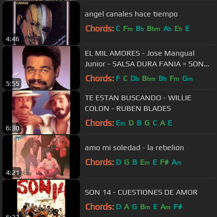
angel canales hace tiempo
Chords:
C
F
B
B
A
E
E
m
b
bm
b
b
4:46
EL MIL AMORES - Jose Mangual
Junior - SALSA DURA FANIA = SON
BORICUA
Chords:
F
C
D
B
B
F
G
b
bm
b
m
m
5:55
TE ESTAN BUSCANDO - WILLIE
COLON - RUBEN BLADES
Chords:
E
D
B
G
C
A
E
m
6:30
amo mi soledad - la rebelion
Chords:
D
G
B
E
E
F#
A
m
m
4:21
SON 14 - CUESTIONES DE AMOR
Chords:
D
A
G
B
E
A
F#
m
m
6:33