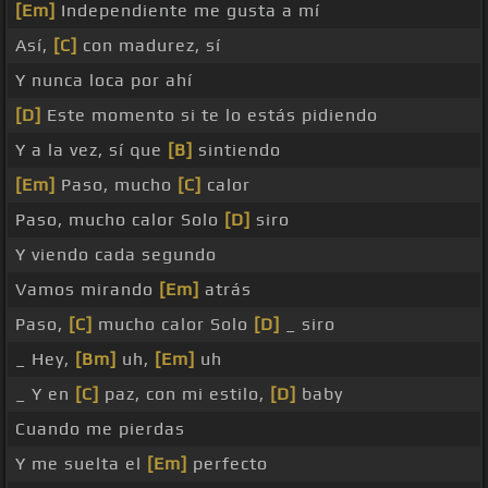
[Em]
Independiente me gusta a mí
Así,
[C]
con madurez, sí
Y nunca loca por ahí
[D]
Este momento si te lo estás pidiendo
Y a la vez, sí que
[B]
sintiendo
[Em]
Paso, mucho
[C]
calor
Paso, mucho calor Solo
[D]
siro
Y viendo cada segundo
Vamos mirando
[Em]
atrás
Paso,
[C]
mucho calor Solo
[D]
_ siro
_ Hey,
[Bm]
uh,
[Em]
uh
_ Y en
[C]
paz, con mi estilo,
[D]
baby
Cuando me pierdas
Y me suelta el
[Em]
perfecto