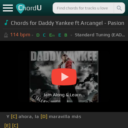
C
U
hord
Chords for
Daddy Yankee ft Arcangel - Pasion
114
bpm
Standard Tuning (EADGBE)
D
C
E
E
B
m
Jam Along & Learn...
Y
[C]
ahora, la
[D]
maravilla más
[E]
[C]