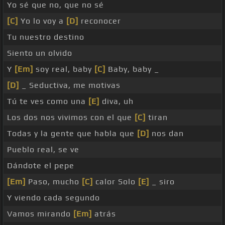
Yo sé que no, que no sé
[C]
Yo lo voy a
[D]
reconocer
Tu nuestro destino
Siento un olvido
Y
[Em]
soy real, baby
[C]
Baby, baby _
[D]
_ Seductiva, me motivas
Tú te ves como una
[E]
diva, uh
Los dos nos vivimos con el que
[C]
tiran
Todas y la gente que habla que
[D]
nos dan
Pueblo real, se ve
Dándote el pepe
[Em]
Paso, mucho
[C]
calor Solo
[E]
_ siro
Y viendo cada segundo
Vamos mirando
[Em]
atrás