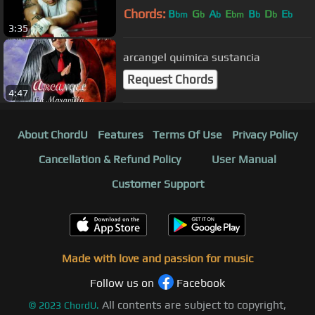
Chords:
B
G
A
E
B
D
E
bm
b
b
bm
b
b
b
3:35
arcangel quimica sustancia
Request Chords
4:47
About ChordU
Features
Terms Of Use
Privacy Policy
Cancellation & Refund Policy
User Manual
Customer Support
Made with love and passion for music
Follow us on
Facebook
All contents are subject to copyright,
©
2023
ChordU.