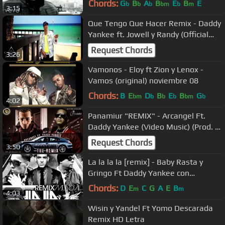
Chords:
G
B
A
B
E
B
E
b
b
b
bm
b
m
3:15
Que Tengo Que Hacer Remix - Daddy
Yankee ft. Jowell y Randy (Official
Version)
Request Chords
3:26
Vamonos - Eloy ft Zion y Lenox -
Vamos (original) noviembre 08
Chords:
B
E
D
B
E
B
G
bm
b
b
b
bm
b
4:02
Panamiur "REMIX" - Arcangel Ft.
Daddy Yankee (Video Music) (Prod. Dj
Luian, Musicologo & Menes)
Request Chords
3:50
La la la la [remix] - Baby Rasta y
Gringo Ft Daddy Yankee con
LETRA!!!!!!!!
Chords:
D
E
C
G
A
E
B
m
m
4:03
Wisin y Yandel Ft Yomo Descarada
Remix HD Letra