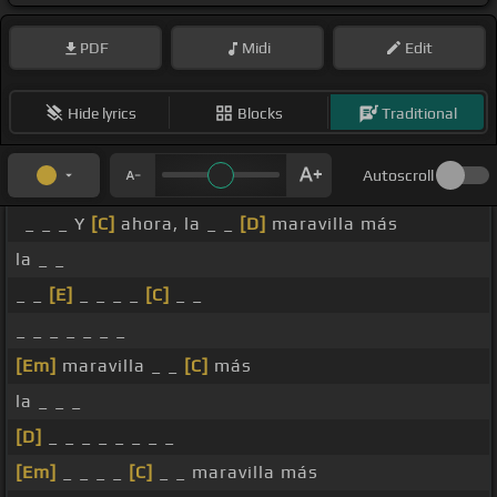
PDF
Midi
Edit
Hide lyrics
Blocks
Traditional
Autoscroll
_ _ _ Y
[C]
ahora, la _ _
[D]
maravilla más
la _ _
_ _
[E]
_ _ _ _
[C]
_ _
_ _ _ _ _ _ _
[Em]
maravilla _ _
[C]
más
la _ _ _
[D]
_ _ _ _ _ _ _ _
[Em]
_ _ _ _
[C]
_ _ maravilla más