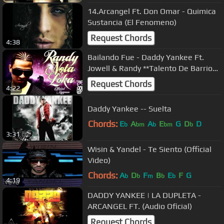
14.Arcangel Ft. Don Omar - Quimica
Sustancia (El Fenomeno)
Request Chords
4:38
Bailando Fue - Daddy Yankee Ft.
Jowell & Randy **Talento De Barrio
Mundial** [Original]
Request Chords
4:22
Daddy Yankee -- Suelta
Chords:
E
A
A
E
G
D
D
b
bm
b
bm
b
3:31
Wisin & Yandel - Te Siento (Official
Video)
Chords:
A
D
F
B
E
F
G
b
b
m
b
b
4:19
DADDY YANKEE | LA DUPLETA -
ARCANGEL FT. (Audio Oficial)
Request Chords