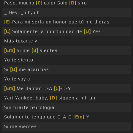
Paso, mucho
[C]
calor Solo
[D]
siro
_ Hey, _ uh, uh
[E]
Para mí sería un honor que tú me dieras
[C]
Solamente la oportunidad de
[D]
Yes
Más tocarte y
[Em]
Si me
[B]
sientes
Yo te siento
Si
[D]
me acaricias
Yo te voy a
[Em]
Me llaman D-A
[C]
-D-Y
Yari Yankee, baby,
[D]
siguen a mí, uh
Sin tirarte psicología
Solamente tengo que D-A-D
[Em]
-Y
Si me sientes