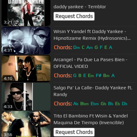
daddy yankee - Temblor
Request Chords
3:21
Wisin Y Yandel ft Daddy Yankee -
Hipnotizame Remix (Hydrosonics)
REGGAETON 2013 con Letra
Chords:
D
C
A
G
F
E
A
m
m
4:31
Arcangel - Pa Que La Pases Bien -
OFFICIAL VIDEO
Chords:
G
B
E
E
F#
B
A
m
m
4:10
Salgo Pa' La Calle- Daddy Yankee ft.
Randy
Chords:
A
B
E
G
B
E
D
b
bm
bm
b
b
b
b
4:33
Tito El Bambino Ft Wisin & Yandel
Maquina De Tiempo (Invencible)
Request Chords
3:56