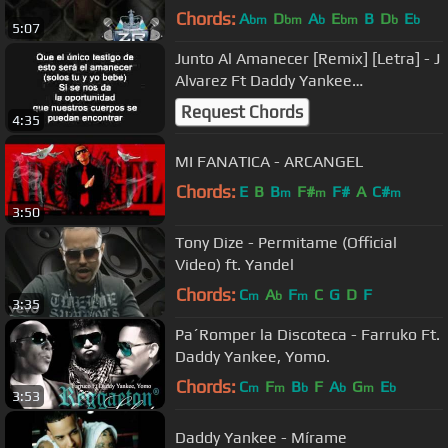
Chords:
A
D
A
E
B
D
E
bm
bm
b
bm
b
b
5:07
Junto Al Amanecer [Remix] [Letra] - J
Alvarez Ft Daddy Yankee
★REGGAETON 2011★
Request Chords
4:35
MI FANATICA - ARCANGEL
Chords:
E
B
B
F#
F#
A
C#
m
m
m
3:50
Tony Dize - Permitame (Official
Video) ft. Yandel
Chords:
C
A
F
C
G
D
F
m
b
m
3:35
Pa´Romper la Discoteca - Farruko Ft.
Daddy Yankee, Yomo.
Chords:
C
F
B
F
A
G
E
m
m
b
b
m
b
3:53
Daddy Yankee - Mírame