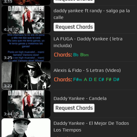
3:19
daddy yankee ft randy - salgo pa la
calle
Request Chords
4:28
LA FUGA - Daddy Yankee ( letra
incluida)
Chords:
B
B
b
bm
3:25
Alexis & Fido - 5 Letras (Video)
Chords:
F#
A
D
E
C#
F#
D#
m
3:23
Daddy Yankee - Candela
Request Chords
3:44
Daddy Yankee - El Mejor De Todos
Los Tiempos