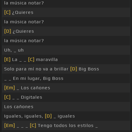
la música notar?
[C]
¿Quieres
la música notar?
[D]
¿Quieres
la música notar?
Uh, _ uh
[E]
La _ _
[C]
maravilla
Solo para mí no va a brillar
[D]
Big Boss
_ _ En mi lugar, Big Boss
[Em]
_ Los cañones
[C]
_ _ Digitales
Los cañones
Iguales, iguales,
[D]
_ iguales
[Em]
_ _ _
[C]
Tengo todos los estilos _