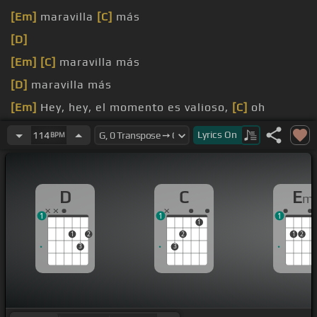
[Em]
maravilla
[C]
más
[D]
[Em]
[C]
maravilla más
[D]
maravilla más
[Em]
Hey, hey, el momento es valioso,
[C]
oh
[D]
oh
Lyrics
On
114
BPM
D
C
E
m
1
1
1
1
1
2
2
1
2
3
3