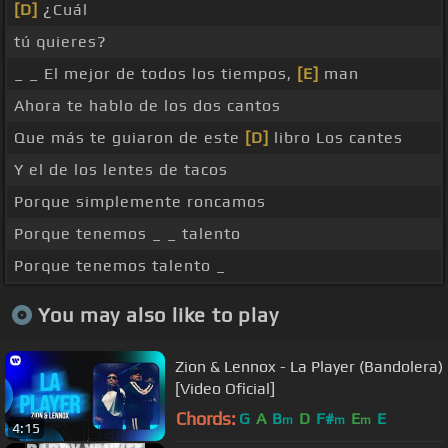
[D]
¿Cuál
tú quieres?
_ _ El mejor de todos los tiempos,
[E]
man
Ahora te hablo de los dos cantos
Que más te guiaron de este
[D]
libro Los cantes
Y el de los lentes de tacos
Porque simplemente roncamos
Porque tenemos _ _ talento
Porque tenemos talento _
You may also like to play
Zion & Lennox - La Player (Bandolera)
[Video Oficial]
Chords:
G
A
B
D
F#
E
E
m
m
m
4:15