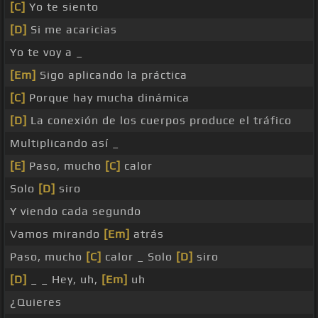
[C]
Yo te siento
[D]
Si me acaricias
Yo te voy a _
[Em]
Sigo aplicando la práctica
[C]
Porque hay mucha dinámica
[D]
La conexión de los cuerpos produce el tráfico
Multiplicando así _
[E]
Paso, mucho
[C]
calor
Solo
[D]
siro
Y viendo cada segundo
Vamos mirando
[Em]
atrás
Paso, mucho
[C]
calor _ Solo
[D]
siro
[D]
_ _ Hey, uh,
[Em]
uh
¿Quieres