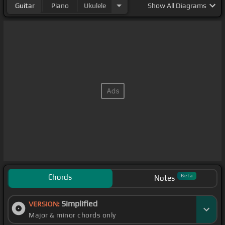
Guitar
Piano
Ukulele
Show
All Diagrams
Chords
Beta
Notes
Simplified
VERSION:
Major & minor chords only