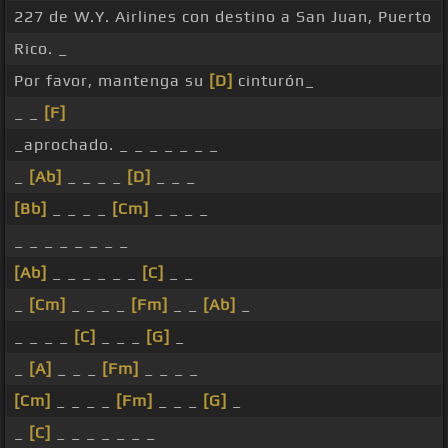
227 de W.Y. Airlines con destino a San Juan, Puerto
Rico. _
Por favor, mantenga su
[D]
cinturón_
_ _
[F]
_aprochado. _ _ _ _ _ _ _
_
[Ab]
_ _ _ _
[D]
_ _ _
[Bb]
_ _ _ _
[Cm]
_ _ _ _
_ _ _ _ _ _ _ _
[Ab]
_ _ _ _ _ _
[C]
_ _
_
[Cm]
_ _ _ _
[Fm]
_ _
[Ab]
_
_ _ _ _
[C]
_ _ _
[G]
_
_
[A]
_ _ _
[Fm]
_ _ _ _
[Cm]
_ _ _ _
[Fm]
_ _ _
[G]
_
_
[C]
_ _ _ _ _ _ _