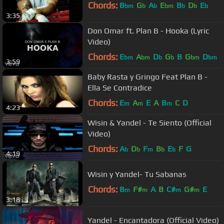
Chords:
B
G
A
E
B
D
E
bm
b
b
bm
b
b
b
3:35
Don Omar ft. Plan B - Hooka (Lyric
Video)
Chords:
E
A
D
G
B
G
D
bm
bm
b
b
bm
bm
3:59
Baby Rasta y Gringo Feat Plan B -
Ella Se Contradice
Chords:
E
A
E
A
B
C
D
m
m
m
4:23
Wisin & Yandel - Te Siento (Official
Video)
Chords:
A
D
F
B
E
F
G
b
b
m
b
b
4:19
Wisin y Yandel- Tu Sabanas
Chords:
B
F#
A
B
C#
G#
E
m
m
m
m
3:18
Yandel - Encantadora (Official Video)