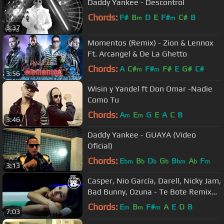
Daddy Yankee - Descontrol
Chords:
F#
B
D
E
F#
C#
B
m
m
3:37
Momentos (Remix) - Zion & Lennox
Ft. Arcangel & De La Ghetto
Chords:
A
C#
F#
F#
E
G#
C#
m
m
3:56
Wisin y Yandel ft Don Omar -Nadie
Como Tu
Chords:
A
E
G
E
A
C
B
m
m
3:46
Daddy Yankee - GUAYA (Video
Oficial)
Chords:
E
B
D
G
B
A
F
bm
b
b
b
bm
b
m
3:13
Casper, Nio García, Darell, Nicky Jam,
Bad Bunny, Ozuna - Te Bote Remix
(Video Oficial)
Chords:
E
B
F#
A
E
D
B
m
m
m
7:03