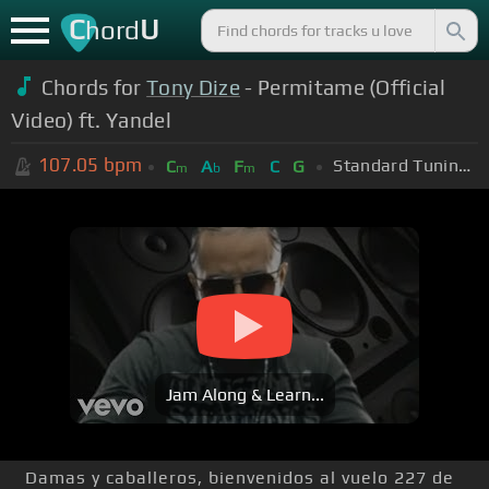
C
U
hord
Chords for
Tony Dize
- Permitame (Official
Video) ft. Yandel
107.05
bpm
Standard Tuning (EADGBE)
C
A
F
C
G
m
b
m
Jam Along & Learn...
Damas y caballeros, bienvenidos al vuelo 227 de