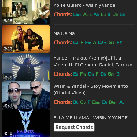
Yo Te Quiero - wisin y yandel
Chords:
E
A
A
E
B
D
B
bm
bm
b
b
b
b
3:58
Na De Na
Chords:
C#
F
F
A
C#
G#
F#
m
m
3:23
Yandel - Plakito (Remix)[Official
Video] ft. El General Gadiel, Farruko
Chords:
E
F
C
F
D
G
G
b
m
m
b
m
3:28
Wisin & Yandel - Sexy Movimiento
(Official Video)
Chords:
B
G
F
E
E
B
A
b
b
bm
b
bm
b
4:23
ELLA ME LLAMA - WISIN Y YANDEL
Request Chords
4:18