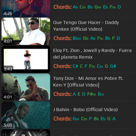
Chords:
A
C
B
G
E
F
D
b
m
b
m
b
m
4:26
Que Tengo Que Hacer - Daddy
Yankee (Official Video)
Chords:
B
G
A
F
B
F
D
bm
b
b
m
b
4:01
Eloy Ft. Zion , Jowell y Randy - Fuera
del planeta Remix
Chords:
C#
C
F
F
C
G
G#
m
m
3:43
Tony Dize - Mi Amor es Pobre ft.
Ken-Y [Official Video]
Chords:
A
E
D
F#
B
m
m
4:01
J Balvin - Bobo (Official Video)
Chords:
G
C
F
B
E
G
A
m
m
b
b
5:05