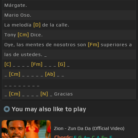
Márgate.
Mario Oso.
La melodía
[D]
de la calle.
Tony
[Cm]
Dice.
Oye, las mentes de nosotros son
[Fm]
superiores a
las de ustedes. _
[C]
_ _ _ _
[Fm]
_ _ _
[G]
_
_
[Cm]
_ _ _ _ _
[Ab]
_ _
_ _ _ _ _ _ _ _
_
[Cm]
_ _ _ _
[N]
_ Gracias
You may also like to play
Zion - Zun Da Da (Official Video)
Chords:
F
G
A
C
A
E
E