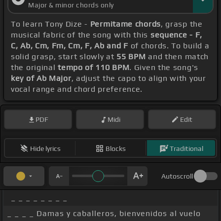
Major & minor chords only
To learn Tony Dize -
Permitame chords
, grasp the
musical fabric of the song with this
sequence - F,
C, Ab, Cm, Fm, Cm, F, Ab and F
of chords. To build a
solid grasp, start slowly at
55 BPM
and then match
the original
tempo of 110 BPM
. Given the song's
key of Ab Major
, adjust the capo to align with your
vocal range and chord preference.
PDF
Midi
Edit
Hide lyrics
Blocks
Traditional
Autoscroll
_ _ _ _ _ _ _ _
_ _ _ _ Damas y caballeros, bienvenidos al vuelo