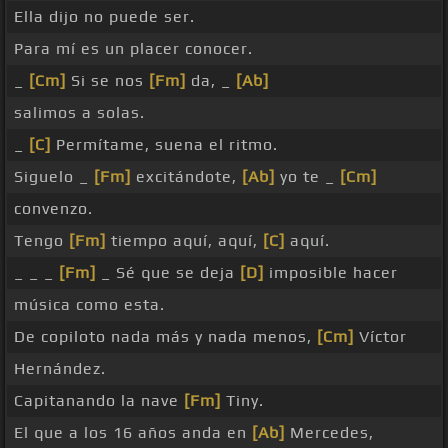
Ella dijo no puede ser.
Para mí es un placer conocer.
_
[Cm]
Si se nos
[Fm]
da, _
[Ab]
salimos a solas.
_
[C]
Permítame, suena el ritmo.
Siguelo _
[Fm]
excitándote,
[Ab]
yo te _
[Cm]
convenzo.
Tengo
[Fm]
tiempo aquí, aquí,
[C]
aquí.
_ _ _
[Fm]
_ Sé que se deja
[D]
imposible hacer
música como esta.
De copiloto nada más y nada menos,
[Cm]
Víctor
Hernández.
Capitanando la nave
[Fm]
Tiny.
El que a los 16 años anda en
[Ab]
Mercedes,