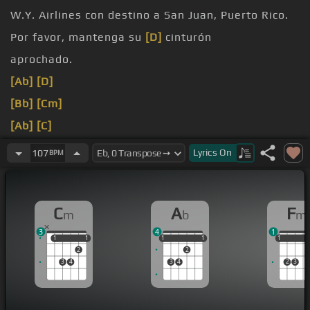
W.Y. Airlines con destino a San Juan, Puerto Rico.
Por favor, mantenga su
[D]
cinturón
aprochado.
[Ab]
[D]
[Bb]
[Cm]
[Ab]
[C]
[Cm]
[Fm]
[Ab]
Lyrics
On
107
BPM
[C]
[G]
C
A
F
m
b
m
3
4
1
1
1
1
1
1
1
1
1
1
1
1
1
2
2
3
4
3
4
2
3