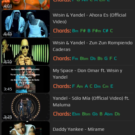
m
m
4:01
Wisin & Yandel - Ahora Es (Official
Video)
Chords:
B
F#
B
F#
C#
C
m
m
4:45
Wisin & Yandel - Zun Zun Rompiendo
Caderas
Chords:
F
B
D
B
G
F
C
m
bm
b
b
3:55
My Space - Don Omar ft. Wisin y
Yandel
Chords:
F
A
A
C
D
C
E
m
m
m
3:45
Yandel - Sólo Mía (Official Video) ft.
Maluma
Chords:
E
B
G
B
A
D
bm
bm
b
bm
b
3:25
Daddy Yankee - Mírame