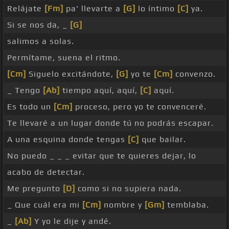
Relájate
[Fm]
pa' llevarte a
[G]
lo íntimo
[C]
ya.
Si se nos da, _
[G]
salimos a solas.
Permítame, suena el ritmo.
[Cm]
Siguelo excitándote,
[G]
yo te
[Cm]
convenzo.
_ Tengo
[Ab]
tiempo aquí, aquí,
[C]
aquí.
Es todo un
[Cm]
proceso, pero yo te convenceré.
Te llevaré a un lugar donde tú no podrás escapar.
A una esquina donde tengas
[C]
que bailar.
No puedo _ _ _ evitar que te quieres dejar, lo
acabo de detectar.
Me pregunto
[D]
como si no supiera nada.
_ Que cuál era mi
[Cm]
nombre y
[Gm]
temblaba.
_
[Ab]
Y yo le dije y andé.