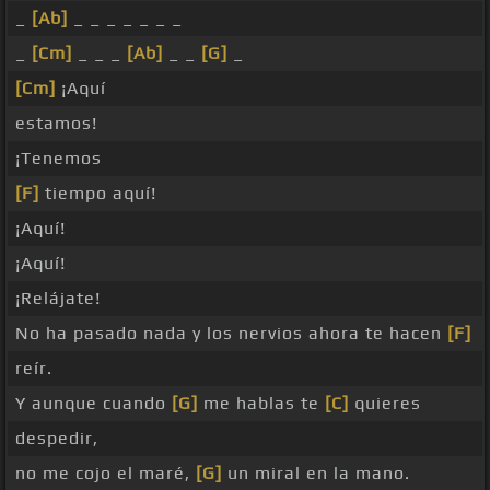
_
[Ab]
_ _ _ _ _ _ _
_
[Cm]
_ _ _
[Ab]
_ _
[G]
_
[Cm]
¡Aquí
estamos!
¡Tenemos
[F]
tiempo aquí!
¡Aquí!
¡Aquí!
¡Relájate!
No ha pasado nada y los nervios ahora te hacen
[F]
reír.
Y aunque cuando
[G]
me hablas te
[C]
quieres
despedir,
no me cojo el maré,
[G]
un miral en la mano.