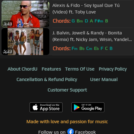
Alexis & Fido - Soy Igual Que Tú
(Video) ft. Toby Love
Chords:
G
B
D
A
F#
B
m
m
3:49
J. Balvin, Jowell & Randy - Bonita
(Remix) ft. Nicky Jam, Wisin, Yandel,
Ozuna
Chords:
F
B
C
E
F
C
B
m
b
m
b
5:23
About ChordU
Features
Terms Of Use
Privacy Policy
Cancellation & Refund Policy
User Manual
Customer Support
Made with love and passion for music
Follow us on
Facebook