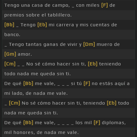
Tengo una casa de campo, _ con miles
[F]
de
premios sobre el tablillero.
[Bb]
_ Tengo
[Eb]
mi carrera y mis cuentas de
banco.
_ Tengo tantas ganas de vivir y
[Dm]
muero de
[Gm]
amor.
[Cm]
_ _ No sé cómo hacer sin ti,
[Eb]
teniendo
todo nada me queda sin ti.
De qué
[Bb]
me vale, _ _ _ si tú
[F]
no estás aquí a
mi lado, de nada me vale.
_
[Cm]
No sé cómo hacer sin ti, teniendo
[Eb]
todo
nada me queda sin ti.
De qué
[Bb]
me vale, _ _ _ _ los mil
[F]
diplomas,
mil honores, de nada me vale.