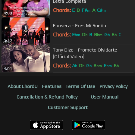
Letra Completa
Chords:
E
D
F#
A
C#
m
m
4:08
Fonseca - Eres Mi Sueño
Chords:
E
D
B
B
G
B
C
bm
b
bm
b
b
3:17
Tony Dize - Prometo Olvidarte
[Official Video]
Chords:
A
D
G
B
E
B
b
b
b
bm
bm
b
4:01
About ChordU
Features
Terms Of Use
Privacy Policy
Cancellation & Refund Policy
User Manual
Customer Support