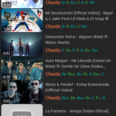
Chords:
G
D
E
C
A
E
F#
m
3:34
Mi Declaración [Oficial Video] - Bigal
& L Jake Feat Lil Silvio & El Vega ®
Chords:
G
D
E
C
D
m
m
3:38
Sebastián Yatra - Alguien Robó ft.
Wisin, Nacho
Chords:
C
A
F
E
G
D
G
m
m
m
3:47
Juan Magan - He Llorado (Como Un
Niño) ft. Gente De Zona (Video
Oficial)
Chords:
A
B
G
D
A
E
C
b
bm
b
b
bm
4:16
Wisin & Yandel - Estoy Enamorado
(Official Video)
Chords:
E
D
A
G
C
F
D
bm
b
bm
b
m
5:23
La Factoría - Amiga [Video Oficial]