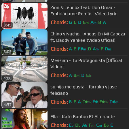
Zion & Lennox feat. Don Omar -
Embriágame Remix | Video Lyric
Chords:
G
C
D
E
A
B
A
m
m
3:49
Chino y Nacho - Andas En Mi Cabeza
ft. Daddy Yankee (Video Oficial)
Chords:
A
E
F#
D
A
F
D
m
m
m
5:05
Messiah - Tu Protagonista [Official
Video]
Chords:
A
B
D
E
m
b
4:08
su hija me gusta - farruko y jose
feliciano
Chords:
B
E
A
C#
F#
F#
D#
m
m
m
4:57
Ella - Kafu Banton Ft Almirante
Chords:
E
D
A
F
C
B
E
b
b
b
m
m
b