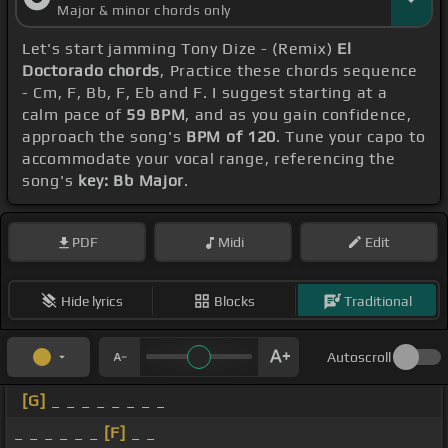
Major & minor chords only
Let's start jamming Tony Dize - (Remix)
El
Doctorado chords
, Practice these chords sequence
- Cm, F, Bb, F, Eb and F. I suggest starting at a
calm pace of
59 BPM
, and as you gain confidence,
approach the song's
BPM of 120
. Tune your capo to
accommodate your vocal range, referencing the
song's
key: Bb Major
.
PDF
Midi
Edit
Hide lyrics
Blocks
Traditional
Autoscroll
[G]
_ _ _ _ _ _ _ _
_ _ _ _ _ _
[F]
_ _