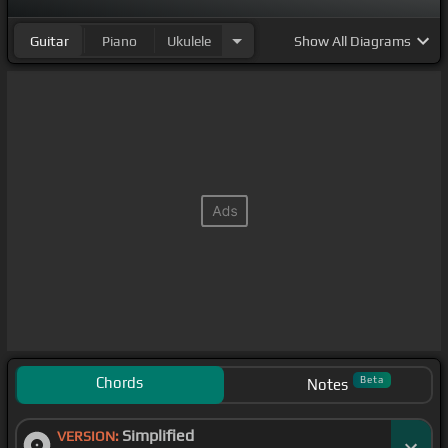
Guitar
Piano
Ukulele
Show
All Diagrams
Chords
Beta
Notes
Simplified
VERSION: