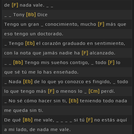
de
[F]
nada vale. _ _
_ _ Tony
[Bb]
Dice
Tengo un gran _ conocimiento, mucho
[F]
más que
eso tengo un doctorado.
_ Tengo
[Eb]
el corazón graduado en sentimiento,
con la nota que jamás nadie ha
[F]
alcanzado.
_ _
[Bb]
Tengo mis sueños contigo, _ todo
[F]
lo
que sé tú me lo has enseñado.
_ Nada
[Eb]
de lo que yo conozco es fingido, _ todo
lo que tengo más
[F]
o menos lo _
[Cm]
perdí.
_ No sé cómo hacer sin ti,
[Eb]
teniendo todo nada
me queda sin ti.
De qué
[Bb]
me vale, _ _ _ _ si tú
[F]
no estás aquí
a mi lado, de nada me vale.