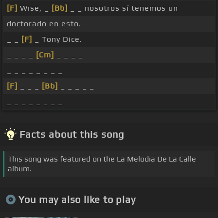
[F]
Wise, _
[Bb]
_ _ nosotros sí tenemos un
doctorado en esto.
_ _
[F]
_ Tony Dice.
_ _ _ _
[Cm]
_ _ _ _
_ _ _ _ _ _ _ _
[F]
_ _ _
[Bb]
_ _ _ _ _
_ _ _ _ _ _ _ _
Facts about this song
This song was featured on the La Melodia De La Calle
album.
You may also like to play