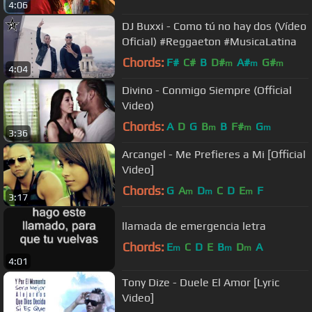
4:06
DJ Buxxi - Como tú no hay dos (Vídeo
Oficial) #Reggaeton #MusicaLatina
Chords:
F#
C#
B
D#
A#
G#
m
m
m
4:04
Divino - Conmigo Siempre (Official
Video)
Chords:
A
D
G
B
B
F#
G
m
m
m
3:36
Arcangel - Me Prefieres a Mi [Official
Video]
Chords:
G
A
D
C
D
E
F
m
m
m
3:17
llamada de emergencia letra
Chords:
E
C
D
E
B
D
A
m
m
m
4:01
Tony Dize - Duele El Amor [Lyric
Video]