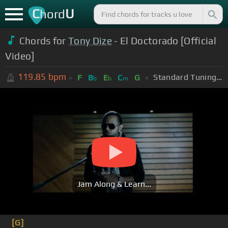
C
U
hord
Chords for
Tony Dize
- El Doctorado [Official
Video]
119.85
bpm
Standard Tuning (EADGBE)
F
B
E
C
G
b
b
m
Jam Along & Learn...
[G]