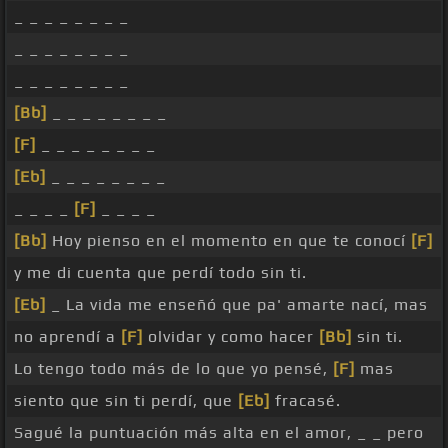
_ _ _ _ _ _ _ _
_ _ _ _ _ _ _ _
_ _ _ _ _ _ _ _
[Bb]
_ _ _ _ _ _ _ _
[F]
_ _ _ _ _ _ _ _
[Eb]
_ _ _ _ _ _ _ _
_ _ _ _
[F]
_ _ _ _
[Bb]
Hoy pienso en el momento en que te conocí
[F]
y me di cuenta que perdí todo sin ti.
[Eb]
_ La vida me enseñó que pa' amarte nací, mas
no aprendí a
[F]
olvidar y como hacer
[Bb]
sin ti.
Lo tengo todo más de lo que yo pensé,
[F]
mas
siento que sin ti perdí, que
[Eb]
fracasé.
Sagué la puntuación más alta en el amor, _ _ pero