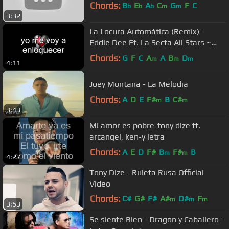
Chords:
B
E
A
C
G
F
C
b
b
b
m
m
3:32
La Locura Automática (Remix) -
Eddie Dee Ft. La Secta All Stars ~
Letra / Lyrics
Chords:
G
F
C
A
A
B
D
m
m
m
4:11
Joey Montana - La Melodia
Chords:
A
D
E
F#
B
C#
m
m
3:43
Mi amor es pobre-tony dize ft.
arcangel, ken-y letra
Chords:
A
E
D
F#
B
F#
B
m
m
4:27
Tony Dize - Ruleta Rusa Official
Video
Chords:
C#
G#
F#
A#
D#
F
m
m
m
3:53
G#
m
Se siente Bien - Dragon y Caballero -