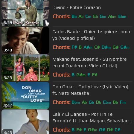
Divino - Pobre Corazon
Chords:
B
A
C
E
G
A
E
b
b
m
b
m
bm
bm
3:59
Carlos Baute - Quien te quiere como
yo (Videoclip oficial)
Chords:
F#
B
A#
C#
D#
G#
G#
m
m
m
3:48
Makano feat. Josenid - Su Nombre
en mi Cuaderno [Video Oficial]
Chords:
B
G#
E
F#
m
3:25
Don Omar - Dutty Love (Lyric Video)
ft. Natti Natasha
Chords:
B
A
G
D
E
B
F
bm
b
b
b
bm
b
m
4:47
Cali Y El Dandee - Por Fin Te
Encontré ft. Juan Magan, Sebastian
Yatra (Video Oficiel)
Chords:
B
F#
E
G#
G#
D#
C#
m
4:43