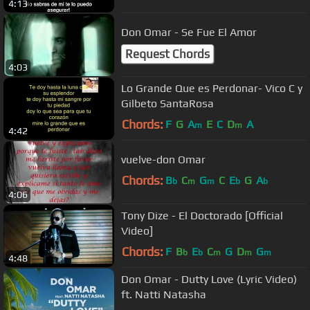
4:13
Don Omar - Se Fue El Amor
Request Chords
4:03
Lo Grande Que es Perdonar- Vico C y
Gilbeto SantaRosa
Chords:
F
G
A
E
C
D
A
m
m
4:42
vuelve-don Omar
Chords:
B
C
G
C
E
G
A
b
m
m
b
b
4:06
Tony Dize - El Doctorado [Official
Video]
Chords:
F
B
E
C
G
D
G
b
b
m
m
m
4:48
Don Omar - Dutty Love (Lyric Video)
ft. Natti Natasha