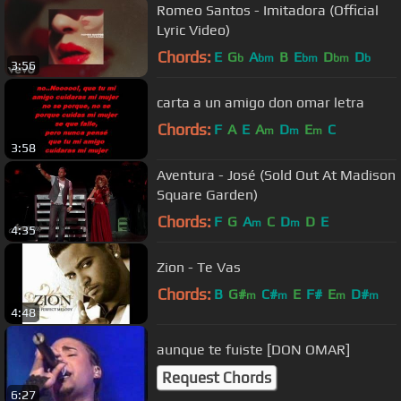
Romeo Santos - Imitadora (Official
Lyric Video)
Chords:
E
G
A
B
E
D
D
b
bm
bm
bm
b
3:56
carta a un amigo don omar letra
Chords:
F
A
E
A
D
E
C
m
m
m
3:58
Aventura - José (Sold Out At Madison
Square Garden)
Chords:
F
G
A
C
D
D
E
m
m
4:35
Zion - Te Vas
Chords:
B
G#
C#
E
F#
E
D#
m
m
m
m
4:48
aunque te fuiste [DON OMAR]
Request Chords
6:27