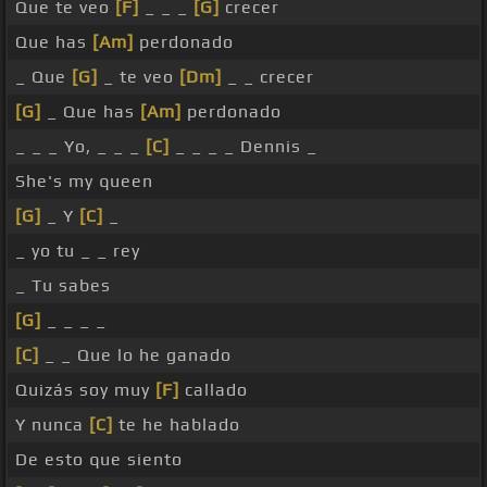
Que te veo
[F]
_ _ _
[G]
crecer
Que has
[Am]
perdonado
_ Que
[G]
_ te veo
[Dm]
_ _ crecer
[G]
_ Que has
[Am]
perdonado
_ _ _ Yo, _ _ _
[C]
_ _ _ _ Dennis _
She's my queen
[G]
_ Y
[C]
_
_ yo tu _ _ rey
_ Tu sabes
[G]
_ _ _ _
[C]
_ _ Que lo he ganado
Quizás soy muy
[F]
callado
Y nunca
[C]
te he hablado
De esto que siento