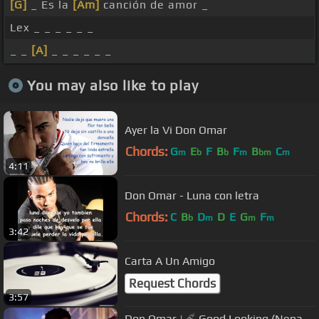
[G]
_ Es la
[Am]
canción de amor _
Lex _ _ _ _ _ _
_ _
[A]
_ _ _ _ _ _
You may also like to play
Ayer la Vi Don Omar
Chords:
G
E
F
B
F
B
C
m
b
b
m
bm
m
4:11
Don Omar - Luna con letra
Chords:
C
B
D
D
E
G
F
b
m
m
m
3:42
Carta A Un Amigo
Request Chords
3:57
Don Omar | ☄️ Good Looking (Nena