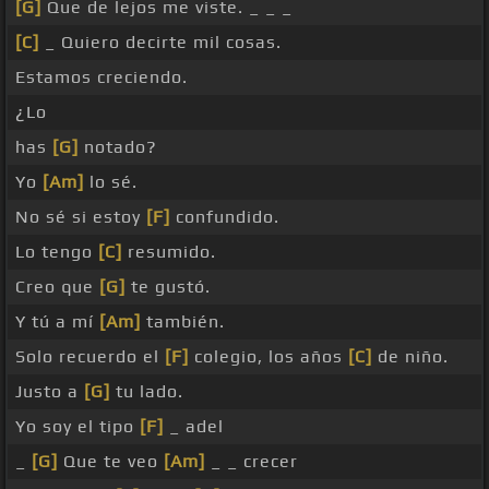
[G]
Que de lejos me viste. _ _ _
[C]
_ Quiero decirte mil cosas.
Estamos creciendo.
¿Lo
has
[G]
notado?
Yo
[Am]
lo sé.
No sé si estoy
[F]
confundido.
Lo tengo
[C]
resumido.
Creo que
[G]
te gustó.
Y tú a mí
[Am]
también.
Solo recuerdo el
[F]
colegio, los años
[C]
de niño.
Justo a
[G]
tu lado.
Yo soy el tipo
[F]
_ adel
_
[G]
Que te veo
[Am]
_ _ crecer