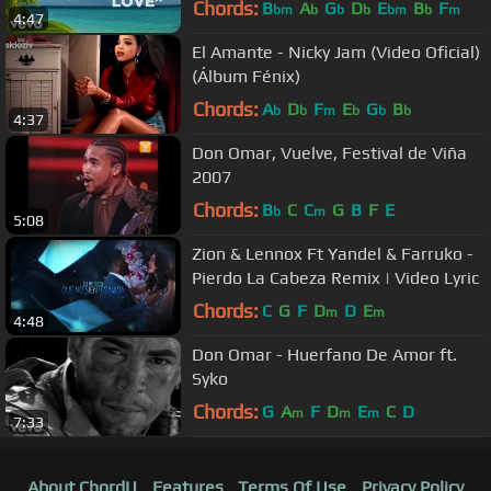
Chords:
B
A
G
D
E
B
F
bm
b
b
b
bm
b
m
4:47
El Amante - Nicky Jam (Video Oficial)
(Álbum Fénix)
Chords:
A
D
F
E
G
B
b
b
m
b
b
b
4:37
Don Omar, Vuelve, Festival de Viña
2007
Chords:
B
C
C
G
B
F
E
b
m
5:08
Zion & Lennox Ft Yandel & Farruko -
Pierdo La Cabeza Remix | Video Lyric
Chords:
C
G
F
D
D
E
m
m
4:48
Don Omar - Huerfano De Amor ft.
Syko
Chords:
G
A
F
D
E
C
D
m
m
m
7:33
About ChordU
Features
Terms Of Use
Privacy Policy