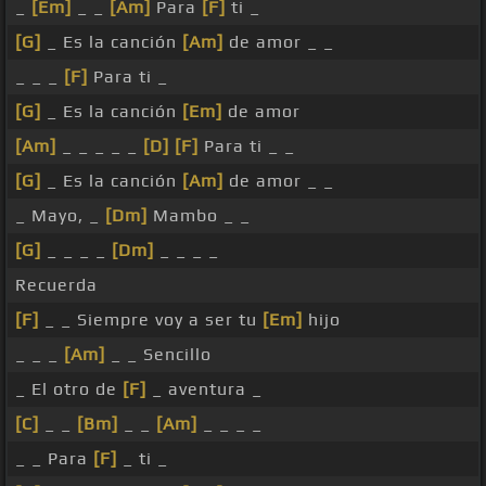
_
[Em]
_ _
[Am]
Para
[F]
ti _
[G]
_ Es la canción
[Am]
de amor _ _
_ _ _
[F]
Para ti _
[G]
_ Es la canción
[Em]
de amor
[Am]
_ _ _ _ _
[D]
[F]
Para ti _ _
[G]
_ Es la canción
[Am]
de amor _ _
_ Mayo, _
[Dm]
Mambo _ _
[G]
_ _ _ _
[Dm]
_ _ _ _
Recuerda
[F]
_ _ Siempre voy a ser tu
[Em]
hijo
_ _ _
[Am]
_ _ Sencillo
_ El otro de
[F]
_ aventura _
[C]
_ _
[Bm]
_ _
[Am]
_ _ _ _
_ _ Para
[F]
_ ti _