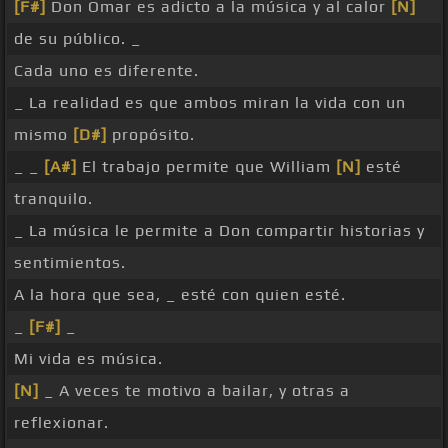
[F#]
Don Omar es adicto a la música y al calor
[N]
de su público. _
Cada uno es diferente.
_ La realidad es que ambos miran la vida con un
mismo
[D#]
propósito.
_ _
[A#]
El trabajo permite que William
[N]
esté
tranquilo.
_ La música le permite a Don compartir historias y
sentimientos.
A la hora que sea, _ esté con quien esté.
_
[F#]
_
Mi vida es música.
[N]
_ A veces te motivo a bailar, y otras a
reflexionar.