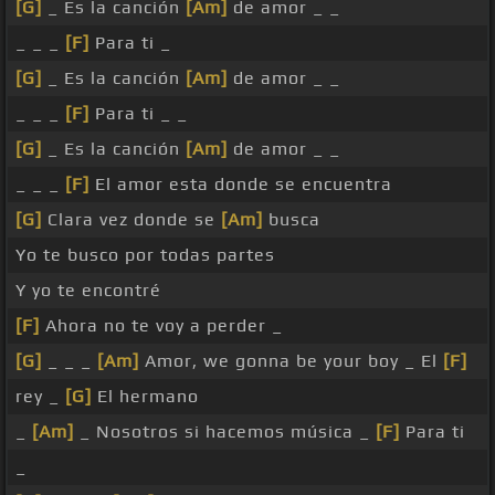
[G]
_ Es la canción
[Am]
de amor _ _
_ _ _
[F]
Para ti _
[G]
_ Es la canción
[Am]
de amor _ _
_ _ _
[F]
Para ti _ _
[G]
_ Es la canción
[Am]
de amor _ _
_ _ _
[F]
El amor esta donde se encuentra
[G]
Clara vez donde se
[Am]
busca
Yo te busco por todas partes
Y yo te encontré
[F]
Ahora no te voy a perder _
[G]
_ _ _
[Am]
Amor, we gonna be your boy _ El
[F]
rey _
[G]
El hermano
_
[Am]
_ Nosotros si hacemos música _
[F]
Para ti
_