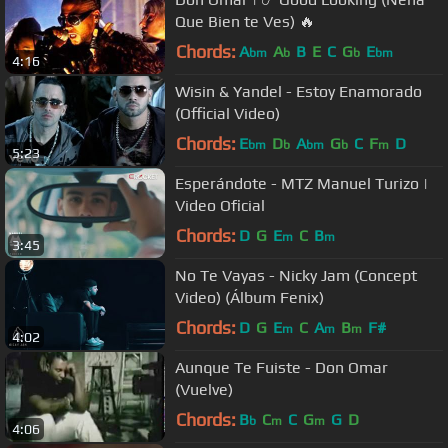
Que Bien te Ves) 🔥
Chords:
A
A
B
E
C
G
E
bm
b
b
bm
4:16
Wisin & Yandel - Estoy Enamorado
(Official Video)
Chords:
E
D
A
G
C
F
D
bm
b
bm
b
m
5:23
Esperándote - MTZ Manuel Turizo |
Video Oficial
Chords:
D
G
E
C
B
m
m
3:45
No Te Vayas - Nicky Jam (Concept
Video) (Álbum Fenix)
Chords:
D
G
E
C
A
B
F#
m
m
m
4:02
Aunque Te Fuiste - Don Omar
(Vuelve)
Chords:
B
C
C
G
G
D
b
m
m
4:06