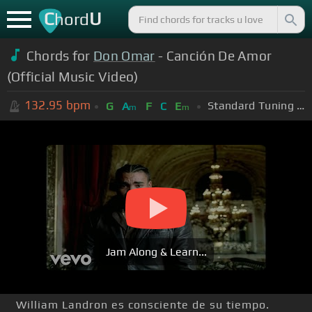
C
U
hord
Chords for
Don Omar
- Canción De Amor
(Official Music Video)
132.95
bpm
Standard Tuning (EADGBE)
G
A
F
C
E
m
m
Jam Along & Learn...
William Landron es consciente de su tiempo.