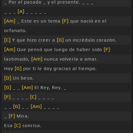
_ Por el pasado _ y el presente. _ _ _
_ _ _
[A]
_ _ _ _ _
[Am]
_ Este es un tema
[F]
que nació en el
orfanato.
[C]
Y que hizo creer a
[G]
un incrédulo corazón.
[Am]
Que pensó que luego de haber sido
[F]
lastimado,
[Am]
nunca volvería a amar.
Hoy
[G]
por ti le doy gracias al tiempo.
[D]
Un beso.
[G]
_ _
[Am]
El Rey, Rey. _
[F]
_ _ _ _
[C]
_ _ _ _
_ _
[G]
_ _
[Am]
_ _ _ _
_
[F]
Mira.
Esa
[C]
sonrisa.