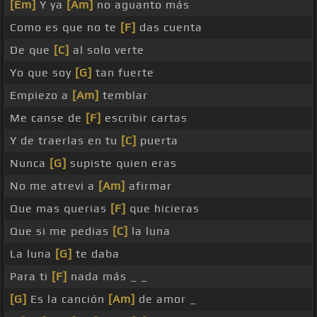
[Em]
Y ya
[Am]
no aguanto más
Como es que no te
[F]
das cuenta
De que
[C]
al solo verte
Yo que soy
[G]
tan fuerte
Empiezo a
[Am]
temblar
Me canse de
[F]
escribir cartas
Y de traerlas en tu
[C]
puerta
Nunca
[G]
supiste quien eras
No me atrevi a
[Am]
afirmar
Que mas querias
[F]
que hicieras
Que si me pedias
[C]
la luna
La luna
[G]
te daba
Para ti
[F]
nada más _ _
[G]
Es la canción
[Am]
de amor _