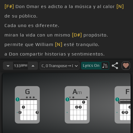
[F#]
Don Omar es adicto a la música y al calor
[N]
de su público.
Cada uno es diferente.
miran la vida con un mismo
[D#]
propósito.
permite que William
[N]
esté tranquilo.
a Don compartir historias y sentimientos.
sea, esté con quien esté.
Lyrics
On
133
BPM
Mi vida es música.
G
A
F
m
1
1
1
1
1
1
1
2
3
2
2
3
3
4