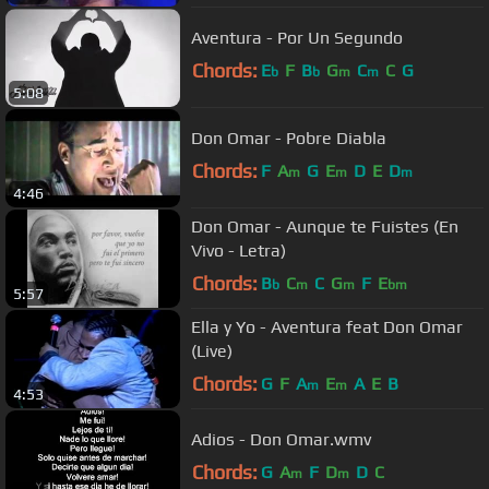
Aventura - Por Un Segundo
Chords:
E
F
B
G
C
C
G
b
b
m
m
5:08
Don Omar - Pobre Diabla
Chords:
F
A
G
E
D
E
D
m
m
m
4:46
Don Omar - Aunque te Fuistes (En
Vivo - Letra)
Chords:
B
C
C
G
F
E
b
m
m
bm
5:57
Ella y Yo - Aventura feat Don Omar
(Live)
Chords:
G
F
A
E
A
E
B
m
m
4:53
Adios - Don Omar.wmv
Chords:
G
A
F
D
D
C
m
m