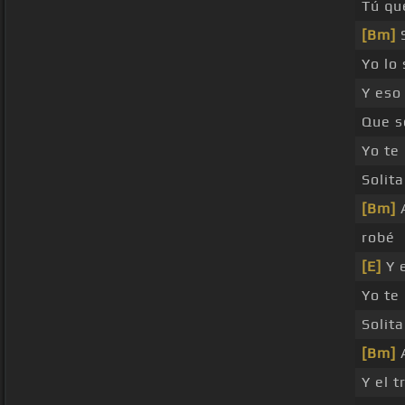
Tú qu
[Bm]
S
Yo lo
Y eso
Que 
Yo te
Solita
[Bm]
A
robé
[E]
Y 
Yo te
Solita
[Bm]
A
Y el 