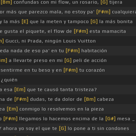
e
[Bm]
confundas con mi flow, un rosario,
[G]
tijera
or más que parezco mala, no estoy pa'
[F#m]
cualquier
y la más
[E]
que la meten y tampoco
[G]
la más bonita
le gusta el piquete, el flow de
[F#m]
esta mamacita
m]
Gucci, ni Prada, ningún Louis Vuitton
eda nada de eso pa' en tu
[F#m]
habitación
Bm]
a llevarte preso en mi
[G]
peli de acción
 sentirme en tu beso y en
[F#m]
tu corazón
 ¿quién
a esa
[Em]
que te causó tanta tristeza?
ena de
[F#m]
dudas, te da dolor de
[Bm]
cabeza
lea
[Em]
conmigo lo resolvemos en la pieza
no
[F#m]
llegamos lo hacemos encima de la
[G#]
mesa _ 
 ahora yo soy el que te
[G]
lo pone a ti sin condones