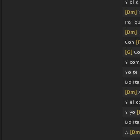
Y ella
[Bm]
Y
Pa' q
[Bm]
Con
[
[G]
Co
Y co
Yo te
Bolita
[Bm]
A
Y el 
Y yo
[
Bolita
A
[Bm