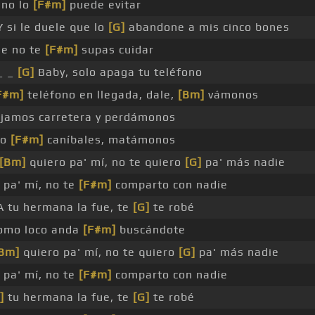
 no lo
[F#m]
puede evitar
 si le duele que lo
[G]
abandone a mis cinco bones
ue no te
[F#m]
supas cuidar
_ _
[G]
Baby, solo apaga tu teléfono
F#m]
teléfono en llegada, dale,
[Bm]
vámonos
jamos carretera y perdámonos
mo
[F#m]
caníbales, matámonos
[Bm]
quiero pa' mí, no te quiero
[G]
pa' más nadie
 pa' mí, no te
[F#m]
comparto con nadie
 tu hermana la fue, te
[G]
te robé
como loco anda
[F#m]
buscándote
Bm]
quiero pa' mí, no te quiero
[G]
pa' más nadie
 pa' mí, no te
[F#m]
comparto con nadie
]
tu hermana la fue, te
[G]
te robé