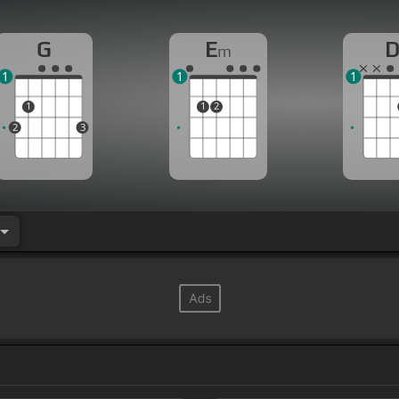
G
E
m
1
1
1
1
1
2
2
3