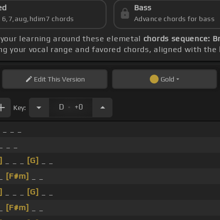
ed
Bass
s 6,7,aug,hdim7 chords
Advance chords for bass
e your learning around these elemetal
chords sequence: B
ng your vocal range and favored chords, aligned with the
Edit
This Version
Gold
.
D
+0
Key:
 _ _ _
_ _ _
]
_ _ _
[G]
_ _
 _
[F#m]
_ _
]
_ _ _
[G]
_ _
 _
[F#m]
_ _