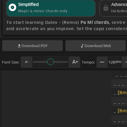
Simplified
Advanc
Major & minor chords only
Include
To start learning Dalex - (Remix)
Pa Mí chords
, centr
and accelerate as you improve. Set the capo consideri
Download
PDF
Download
Midi
Font Size:
Tempo:
128
BPM
_ _ _
_ _ _ 
_
[Bm
_ _ _
_
[Bm
_ _ _