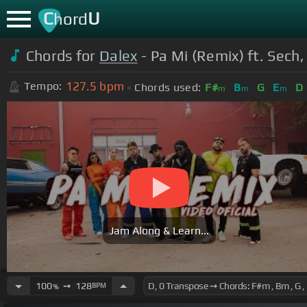
C
U
hord
Chords for
Dalex
- Pa Mi (Remix) ft. Sech
127.5
bpm
Tempo:
Chords used:
F#
B
G
E
D
m
m
m
Jam Along & Learn...
100
➙
128
BPM
%