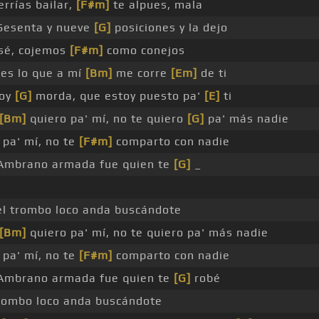
errías bailar,
[F#m]
te alpues, mala
esenta y nueve
[G]
posiciones y la dejo
 sé, cojemos
[F#m]
como conejos
 es lo que a mí
[Bm]
me corre
[Em]
de ti
soy
[G]
morda, que estoy puesto pa'
[E]
ti
[Bm]
quiero pa' mí, no te quiero
[G]
pa' más nadie
 pa' mí, no te
[F#m]
comparto con nadie
mbrano armada fue quien te
[G]
_
el trombo loco anda buscándote
[Bm]
quiero pa' mí, no te quiero pa' más nadie
 pa' mí, no te
[F#m]
comparto con nadie
mbrano armada fue quien te
[G]
robé
trombo loco anda buscándote