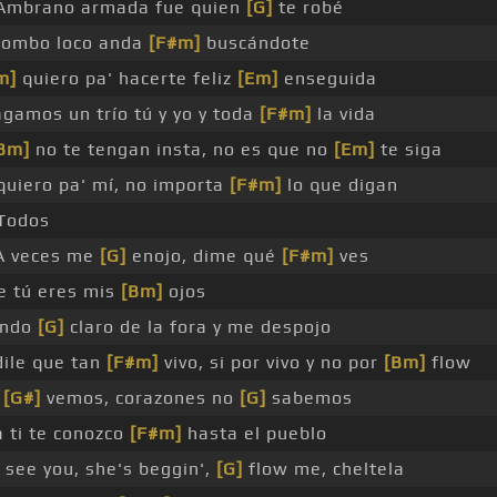
mbrano armada fue quien
[G]
te robé
trombo loco anda
[F#m]
buscándote
m]
quiero pa' hacerte feliz
[Em]
enseguida
gamos un trío tú y yo y toda
[F#m]
la vida
Bm]
no te tengan insta, no es que no
[Em]
te siga
uiero pa' mí, no importa
[F#m]
lo que digan
Todos
 veces me
[G]
enojo, dime qué
[F#m]
ves
e tú eres mis
[Bm]
ojos
ando
[G]
claro de la fora y me despojo
dile que tan
[F#m]
vivo, si por vivo y no por
[Bm]
flow
s
[G#]
vemos, corazones no
[G]
sabemos
a ti te conozco
[F#m]
hasta el pueblo
see you, she's beggin',
[G]
flow me, cheltela