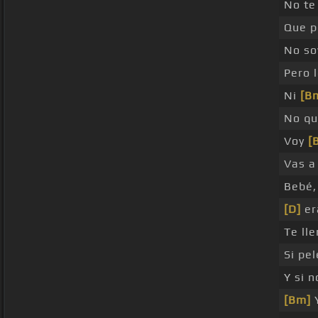
No t
Que p
No so
Pero 
Ni
[B
No qu
Voy
[
Vas a
Bebé,
[D]
er
Te ll
Si pe
Y si 
[Bm]
Y