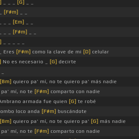
]
_ _ _
[G]
_ _
 _
[F#m]
_ _
_ _ _
[Em]
_ _
_ _ _
[F#m]
_ _
]
_ _ _ _ _
_ Eres
[F#m]
como la clave de mi
[D]
celular
]
No es necesario _
[G]
decirte
_
[Bm]
quiero pa' mí, no te quiero pa' más nadie
 pa' mí, no te
[F#m]
comparto con nadie
mbrano armada fue quien
[G]
te robé
trombo loco anda
[F#m]
buscándote
[Bm]
quiero pa' mí, no te quiero pa'
[G]
más nadie
 pa' mí, no te
[F#m]
comparto con nadie