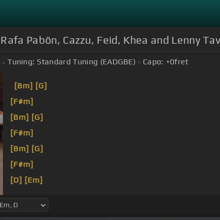
, Rafa Pabön, Cazzu, Feid, Khea and Lenny Tavá
Tuning:
Standard Tuning (EADGBE)
Capo:
+0
fret
[Bm]
[G]
[F#m]
[Bm]
[G]
[F#m]
[Bm]
[G]
[F#m]
[D]
[Em]
[G]
[F#m]