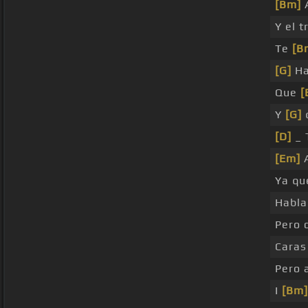
[Bm]
A
Y el 
Te
[B
[G]
Ha
Que
[
Y
[G]
q
[D]
_ 
[Em]
A
Ya qu
Habl
Pero 
Cara
Pero 
I
[Bm]