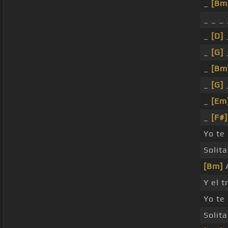
_
[Bm
_ _ _
_
[D]
_
[G]
_
[Bm
_
[G]
_
[Em
_
[F#]
Yo te
Solita
[Bm]
A
Y el 
Yo te
Solita