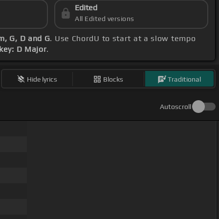
Edited
All Edited versions
m, G, D and G
. Use ChordU to start at a slow tempo
key: D Major
.
Hide lyrics
Blocks
Traditional
Autoscroll