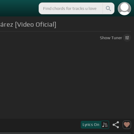
rez [Video Oficial]
Show
Tuner
Lyrics
On