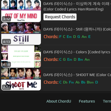
DAY6 (데이식스) - 이상하게 계속 이래 (Out O
(Color Coded Lyrics Han|Rom|Eng)
Request Chords
3:12
DAY6 (데이식스) - Still (원하니까) (Color
Chords:
F
C
E
D
G
A
E
m
m
4:13
DAY6 (데이식스) - Colors [Coded lyric
Chords:
C
G
E
D
B
A
m
m
m
4:18
DAY6 (데이식스) - SHOOT ME (Color Co
Chords:
C
D
F
A
B
B
D
b
m
b
b
bm
2:57
About ChordU
Features
Term