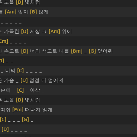
든 노을
[D]
빛처럼
나를
[Am]
잊지
[B]
않게
_ _ _ _ _
로 가득한
[D]
세상 그
[Am]
위에
Em]
_ _ _ _
얀 손으로
[D]
너의 색으로 나를
[Bm]
_
[G]
덮어줘
D]
_ _
_ 너의
[C]
_ _ _ _
 가슴 _
[D]
점점 더 멀어져
 손에 _
[C]
_ 아삭 _
든 노을
[D]
빛처럼
들여줘
[Em]
떠나지 않게
[C]
_ _ _
[G]
_
_
[D]
_ _ _ _