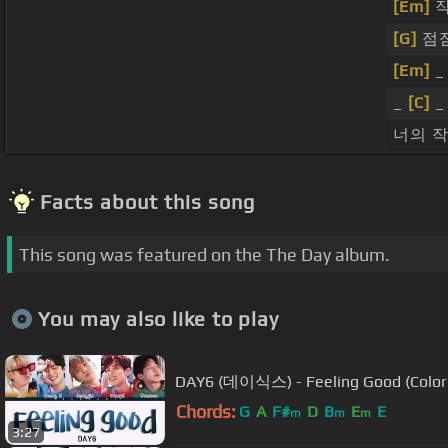
[Em]
작
[G]
점점
[Em]
_
_
[C]
_
너의 작
Facts about this song
This song was featured on the The Day album.
You may also like to play
DAY6 (데이식스) - Feeling Good (Color
Chords:
G
A
F#
D
B
E
E
m
m
m
3:27