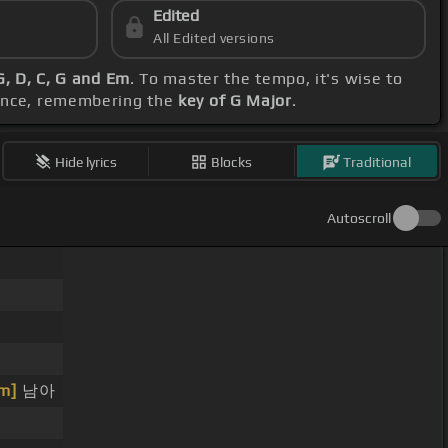
Edited
All Edited versions
G, D, C, G and Em
. To master the tempo, it's wise to
rence, remembering the
key of G Major
.
Hide lyrics
Blocks
Traditional
Autoscroll
m]
남아