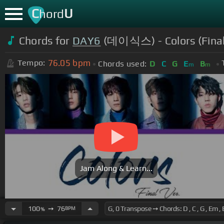
C
U
hord
Chords for
DAY6
(데이식스) - Colors (Final 
76.05
bpm
Tempo:
Chords used:
D
C
G
E
B
m
m
Jam Along & Learn...
100
➙
76
BPM
%