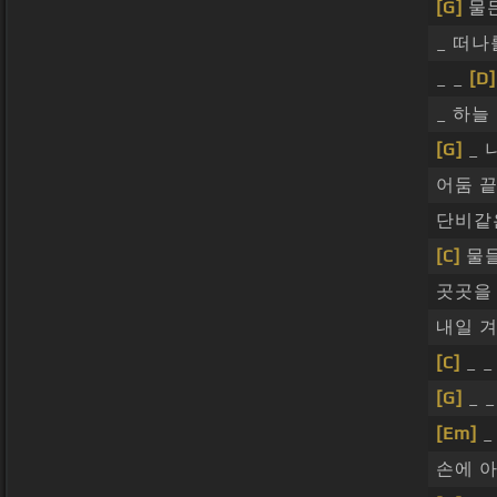
[G]
물
_ 떠
_ _
[D]
_ 하늘
[G]
_ 
어둠 
단비같
[C]
물들
곳곳
내일 
[C]
_ _
[G]
_ _
[Em]
_
손에 아