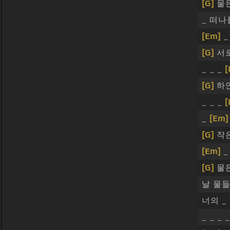
[G]
물
_ 떠
[Em]
_ 
[G]
서
_ _ _
[
[G]
하
_ _ _
[
_
[Em]
[G]
작은
[Em]
_
[G]
물
날 물
너의 _
_ _ _ 