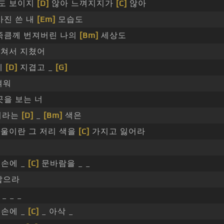
도 보이지
[D]
않아 느껴지지가
[C]
않아
진 쓴 내
[Em]
모습도
죽큼께 번져버린 나의
[Bm]
세상도
지쳐서 지쳤어
제
[D]
지겹고 _
[G]
겨워
을 보는 너
너라는
[D]
_
[Bm]
색은
겨울이란 그 저리 색을
[C]
가지고 잃어라
 손에 _
[C]
문바람을 _ _
잡으라
 _ _ _
 손에 _
[C]
_ 아삭 _