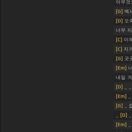
아무것
[G]
백사
[D]
오
너무 
[C]
이
[C]
지
[G]
곳곳
[Em]
내일 
[D]
_ _
[Em]
_
[G]
_ 
_
[D]
_
[Em]
_