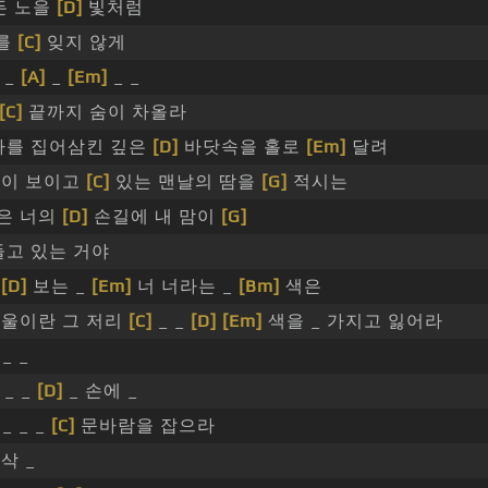
든 노을
[D]
빛처럼
나를
[C]
잊지 않게
_
[A]
_
[Em]
_ _
[C]
끝까지 숨이 차올라
나를 집어삼킨 깊은
[D]
바닷속을 홀로
[Em]
달려
끝이 보이고
[C]
있는 맨날의 땀을
[G]
적시는
은 너의
[D]
손길에 내 맘이
[G]
고 있는 거야
을
[D]
보는 _
[Em]
너 너라는 _
[Bm]
색은
겨울이란 그 저리
[C]
_ _
[D]
[Em]
색을 _ 가지고 잃어라
 _ _
 _ _
[D]
_ 손에 _
 _ _ _
[C]
문바람을 잡으라
삭 _