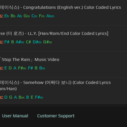
데이식스) - Congratulations (English ver.) Color Coded Lyrics
s:
E
B
A
G
C
F
A
b
b
b
m
m
m
bm
se (더 로즈) - I.L.Y. [Han/Rom/End Color Coded Lyrics]
s:
F#
B
A#
C#
D#
G#
m
m
m
Stop The Rain」Music Video
s:
E
D
A
F#
F#
B
B
m
m
(데이식스) - Somehow (어쩌다 보니) (Color Coded Lyrics
om/Han)
s:
D
G
A
B
B
E
F#
m
m
User Manual
Customer Support