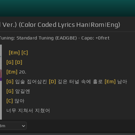
Ver.) (Color Coded Lyrics Han|Rom|Eng)
Tuning:
Standard Tuning (EADGBE)
Capo:
+0
fret
[Em]
[C]
[G]
[D]
[Em]
20.
[G]
입술 집어삼킨
[D]
깊은 터널 속에 홀로
[Em]
남아
[G]
앞길엔
[C]
않아
너무 지쳐서 지쳤어
[C]
지겨워