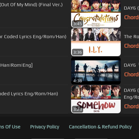
f My Mind) (Final Ver.)
DAY6 (
Chord
3:45
 Coded Lyrics Eng/Rom/Han)
The Ro
Chord
3:36
s Han|Rom|Eng]
DAY6「
Chord
4:38
DAY6 
ded Lyrics Eng/Rom/Han)
Eng/R
Chord
3:23
s Of Use
Privacy Policy
Cancellation & Refund Policy