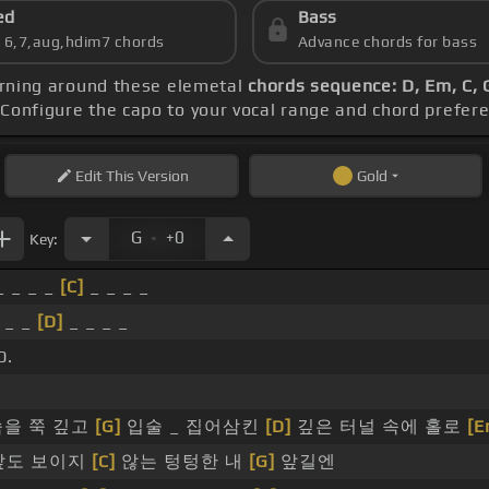
ed
Bass
s 6,7,aug,hdim7 chords
Advance chords for bass
earning around these elemetal
chords sequence: D, Em, C, 
 Configure the capo to your vocal range and chord prefe
Edit
This Version
Gold
.
G
+0
Key:
 _ _ _
[C]
_ _ _ _
 _ _
[D]
_ _ _ _
0.
을 쭉 깊고
[G]
입술 _ 집어삼킨
[D]
깊은 터널 속에 홀로
[E
 앞도 보이지
[C]
않는 텅텅한 내
[G]
앞길엔