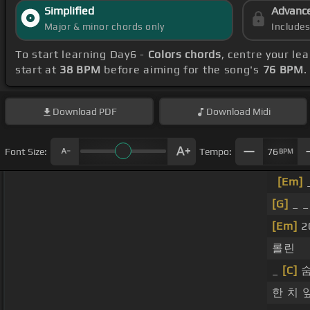
Simplified
Advanc
Major & minor chords only
Include
To start learning Day6 -
Colors chords
, centre your l
start at
38 BPM
before aiming for the song's
76 BPM
.
Download
PDF
Download
Midi
Font Size:
Tempo:
76
BPM
[Em]
_
[G]
_ _
[Em]
2
롤린
_
[C]
숨
한 치