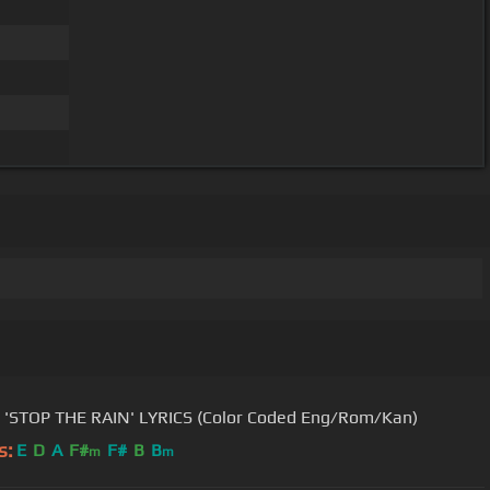
 'STOP THE RAIN' LYRICS (Color Coded Eng/Rom/Kan)
s:
E
D
A
F#
F#
B
B
m
m