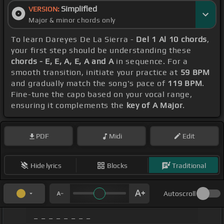
Simplified
VERSION:
Major & minor chords only
To learn Dareyes De La Sierra -
Del 1 Al 10 chords
,
your first step should be understanding these
chords - E, E, A, E, A and A
in sequence. For a
smooth transition, initiate your practice at
59 BPM
and gradually match the song's pace of
119 BPM
.
Fine-tune the capo based on your vocal range,
ensuring it complements the
key of A Major
.
PDF
Midi
Edit
Hide lyrics
Blocks
Traditional
Autoscroll
_ _ _ _ _ _ _ _