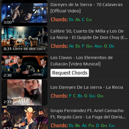
Dareyes de la Sierra - 70 Calaveras
[Official Video]
Chords:
E
A
C
C
b
b
m
3:00
Calibre 50, Cuarto De Milla y Los De
La Noria - El Quijote De Don Chuy (En
Vivo)
Chords:
A
E
F
G
A
G
D
b
b
m
bm
b
3:31
Los Clavos - Los Elementos de
Culiacán [Video Musical]
Request Chords
2:38
Los Dareyes De La sierra - La Recia
Chords:
F
C
B
G
G
D
b
m
m
2:33
Grupo Fernández Ft. Ariel Camacho
Ft. Regulo Caro - La Fuga del Dorian
(Video Oficial 2014) FHD
Chords:
E
B
A
F
D
G
C
b
b
b
m
m
m
4:52