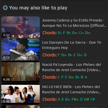
You may also like to play
Jovanny Cadena y Su Estilo Privado -
Aunque No Te Lo Merezcas [Official
Video]
Chords:
E
F
B
G
C
D
b
b
m
m
m
3:33
Los Dareyes De La Sierra - Que Te
Entregues Hoy
Chords:
F
G
B
C
D
G
m
b
m
3:13
Nació Pa'Leyenda - Los Plebes del
Rancho de Ariel Camacho [Video
Oficial]
Chords:
C
F
E
G
B
B
A
m
b
4:28
NO LO HICE BIEN - Los Plebes del
Rancho de Ariel Camacho (Video
Oficial) | DEL Records
Chords:
A
E
B
F#
D
G#
C#
m
m
3:06