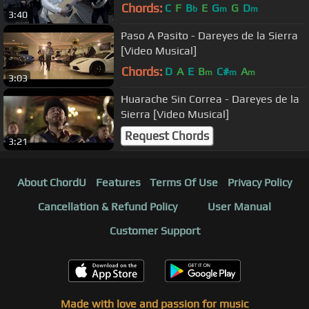
Chords:
C
F
B
E
G
G
D
b
m
m
3:40
Paso A Pasito - Dareyes de la Sierra
[Video Musical]
Chords:
D
A
E
B
C#
A
m
m
m
3:03
Huarache Sin Correa - Dareyes de la
Sierra [Video Musical]
Request Chords
3:21
About ChordU
Features
Terms Of Use
Privacy Policy
Cancellation & Refund Policy
User Manual
Customer Support
Made with love and passion for music