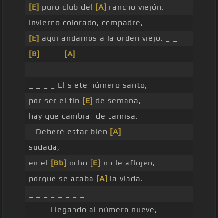
[E]
puro club del
[A]
rancho viejón.
Invierno colorado, compadre,
[E]
aquí andamos a la orden viejo. _ _
[B]
_ _ _
[A]
_ _ _ _ _
_ _ _ _ _ _ _ _
_ _ _ _ El siete número santo,
por ser el fin
[E]
de semana,
hay que cambiar de camisa.
_ Deberé estar bien
[A]
sudada,
en el
[Bb]
ocho
[E]
no le aflojen,
porque se acaba
[A]
la viada. _ _ _ _ _
_ _ _ _ _ _ _ _
_ _ _ Llegando al número nueve,