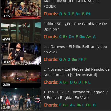
ARIEL CAMACHO - GUERRAS DE
PODER
Chords:
D
A
G
E
B
B
F#
m
3:15
Calibre 50 - ¿Por Qué Cambiaste De
Opinión?
Chords:
C
B
D
F
G
A
A
b
m
m
m
4:28
Los Dareyes - El Niño Beltran (video
en vivo)
Chords:
G
A
D
B
F#
F
m
3:32
El Noveno - Los Plebes del Rancho de
Ariel Camacho [Video Musical]
Chords:
A
B
D
G
B
F#
E
m
2:59
J Tres - El 7 De Fontana ft. Legado 7
& Fuerza Regida (En Vivo)
Chords:
F
G
A
B
C
D
G
m
m
b
m
2:48