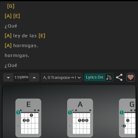
[G]
[A]
[E]
¿Qué
[A]
ley de las
[E]
[A]
hormigas.
hormigas.
¿Qué
llama?
Lyrics
On
119
BPM
E
A
G
1
1
1
1
2
3
1
2
3
1
2