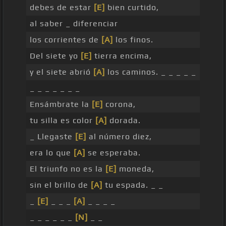
debes de estar
[E]
bien curtido,
al saber _ diferenciar
los corrientes de
[A]
los finos.
Del siete yo
[E]
tierra encima,
y el siete abrió
[A]
los caminos. _ _ _ _ _
_ _ _ _ _ _ _
Ensámbrate la
[E]
corona,
tu silla es color
[A]
dorada.
_ Llegaste
[E]
al número diez,
era lo que
[A]
se esperaba.
El triunfo no es la
[E]
moneda,
sin el brillo de
[A]
tu espada. _ _
_
[E]
_ _ _
[A]
_ _ _ _
_ _ _ _ _ _
[N]
_ _