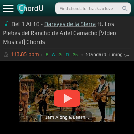
C
U
hord
Del 1 Al 10 -
Dareyes de la Sierra
ft. Los
Plebes del Rancho de Ariel Camacho [Video
Musical] Chords
118.85
bpm
Standard Tuning (EADGBE)
E
A
G
D
G
b
Jam Along & Learn...