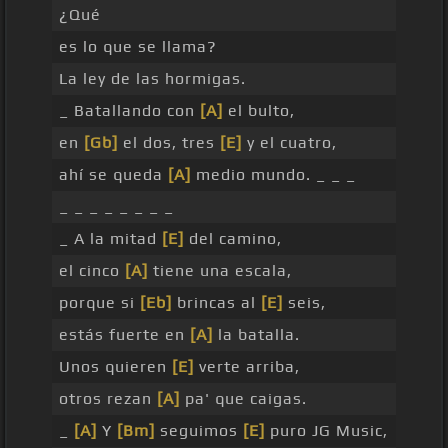
¿Qué
es lo que se llama?
La ley de las hormigas.
_ Batallando con
[A]
el bulto,
en
[Gb]
el dos, tres
[E]
y el cuatro,
ahí se queda
[A]
medio mundo. _ _ _
_ _ _ _ _ _ _ _
_ A la mitad
[E]
del camino,
el cinco
[A]
tiene una escala,
porque si
[Eb]
brincas al
[E]
seis,
estás fuerte en
[A]
la batalla.
Unos quieren
[E]
verte arriba,
otros rezan
[A]
pa' que caigas.
_
[A]
Y
[Bm]
seguimos
[E]
puro JG Music,