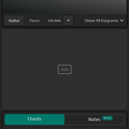
Guitar
Piano
Ukulele
Show
All Diagrams
Chords
Beta
Notes