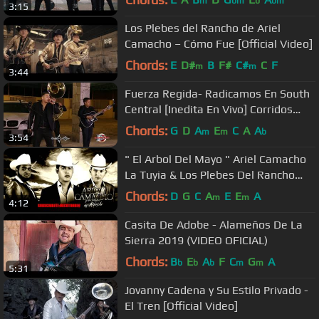
m
bm
b
bm
3:15
Los Plebes del Rancho de Ariel
Camacho – Cómo Fue [Official Video]
Chords:
E
D#
B
F#
C#
C
F
m
m
3:44
Fuerza Regida- Radicamos En South
Central [Inedita En Vivo] Corridos
2018
Chords:
G
D
A
E
C
A
A
m
m
b
3:54
" El Arbol Del Mayo " Ariel Camacho
La Tuyia & Los Plebes Del Rancho
2014
Chords:
D
G
C
A
E
E
A
m
m
4:12
Casita De Adobe - Alameños De La
Sierra 2019 (VIDEO OFICIAL)
Chords:
B
E
A
F
C
G
A
b
b
b
m
m
5:31
Jovanny Cadena y Su Estilo Privado -
El Tren [Official Video]