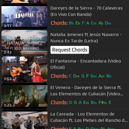
Dareyes de la Sierra - 70 Calaveras
(En Vivo Con Banda)
Chords:
B
E
F
A
C
A
D
b
b
m
b
m
3:17
Natalia Jimenez ft Jesús Navarro -
Nunca Es Tarde (Letra)
Request Chords
3:43
El Fantasma - Encantadora (Video
Oficial)
Chords:
C
D
G
F
G
A
B
m
m
m
b
3:03
El Venero - Dareyes de la Sierra ft.
Los Elementos de Culiacán [Video
Musical]
Chords:
D
G
A
E
B
F#
E
m
m
m
3:23
La Careada - Los Elementos de
Culiacán ft. Los Plebes del Rancho de
Ariel Camacho [Video Musical]
Chords:
E
A
B
D
G
E
A