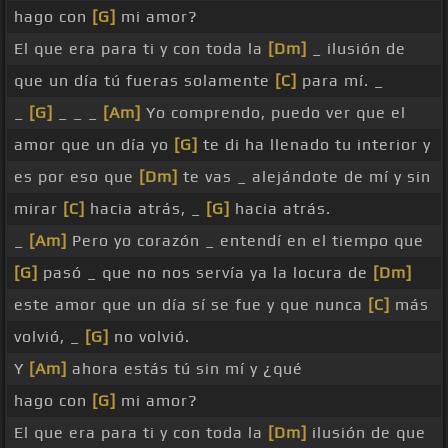
hago con
[G]
mi amor?
El que era para ti y con toda la
[Dm]
_ ilusión de
que un día tú fueras solamente
[C]
para mí. _
_
[G]
_ _ _
[Am]
Yo comprendo, puedo ver que el
amor que un día yo
[G]
te di ha llenado tu interior y
es por eso que
[Dm]
te vas _ alejándote de mí y sin
mirar
[C]
hacia atrás, _
[G]
hacia atrás.
_
[Am]
Pero yo corazón _ entendí en el tiempo que
[G]
pasó _ que no nos servía ya la locura de
[Dm]
este amor que un día sí se fue y que nunca
[C]
más
volvió, _
[G]
no volvió.
Y
[Am]
ahora estás tú sin mí y ¿qué
hago con
[G]
mi amor?
El que era para ti y con toda la
[Dm]
ilusión de que