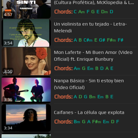
(Cultura Profética), McKlopedia & La
Vida Bohème
Chords:
C
A
F
G
E
D
D
m
m
4:57
Un violinista en tu tejado - Letra-
Melendi
Chords:
A
B
C#
E
G#
F#
F#
m
m
3:54
Mon Laferte - Mi Buen Amor (Video
Oficial) ft. Enrique Bunbury
Chords:
A
G
E
B
D
A
E
m
m
3:50
Nanpa Básico - Sin ti estoy bien
(Video Oficial)
Chords:
A
D
G
B
E
B
E
m
m
3:36
Caifanes - La célula que explota
Chords:
B
G
A
F#
E
D
F
m
m
m
3:34