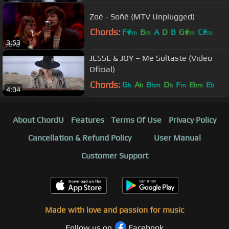
Zoé - Soñé (MTV Unplugged)
Chords:
F#
B
A
D
B
G#
C#
m
m
m
m
3:53
JESSE & JOY – Me Soltaste (Video
Oficial)
Chords:
G
A
B
D
F
E
E
b
b
bm
b
m
bm
b
4:04
About ChordU
Features
Terms Of Use
Privacy Policy
Cancellation & Refund Policy
User Manual
Customer Support
Made with love and passion for music
Follow us on
Facebook