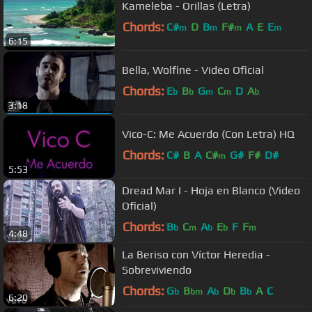
Kameleba - Orillas (Letra)
Chords:
C#
D
B
F#
A
E
E
m
m
m
m
6:15
Bella, Wolfine - Video Oficial
Chords:
E
B
G
C
D
A
b
b
m
m
b
3:18
Vico-C: Me Acuerdo (Con Letra) HQ
Chords:
C#
B
A
C#
G#
F#
D#
m
5:53
Dread Mar I - Hoja en Blanco (Video
Oficial)
Chords:
B
C
A
E
F
F
b
m
b
b
m
4:48
La Beriso con Víctor Heredia -
Sobreviviendo
Chords:
G
B
A
D
B
A
C
b
bm
b
b
b
6:20