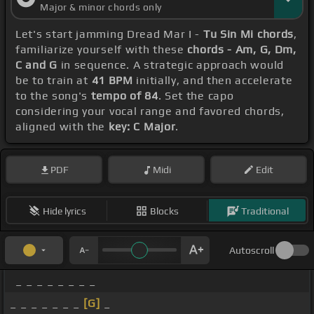
Major & minor chords only
Let's start jamming Dread Mar I -
Tu Sin Mi chords
,
familiarize yourself with these
chords - Am, G, Dm,
C and G
in sequence. A strategic approach would
be to train at
41 BPM
initially, and then accelerate
to the song's
tempo of 84
. Set the capo
considering your vocal range and favored chords,
aligned with the
key: C Major
.
PDF
Midi
Edit
Hide lyrics
Blocks
Traditional
Autoscroll
_ _ _ _ _ _ _ _
_ _ _ _ _ _ _
[G]
_