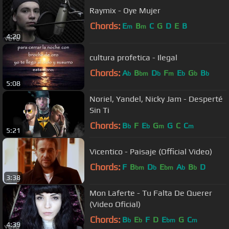
Raymix - Oye Mujer
Chords:
E
B
C
G
D
E
B
m
m
4:20
cultura profetica - Ilegal
Chords:
A
B
D
F
E
G
B
b
bm
b
m
b
b
b
5:08
Noriel, Yandel, Nicky Jam - Desperté
Sin Ti
Chords:
B
F
E
G
G
C
C
b
b
m
m
5:21
Vicentico - Paisaje (Official Video)
Chords:
F
B
D
E
A
B
D
bm
b
bm
b
b
3:38
Mon Laferte - Tu Falta De Querer
(Video Oficial)
Chords:
B
E
F
D
E
G
C
b
b
bm
m
4:39