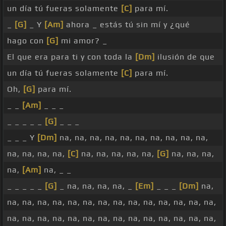
un día tú fueras solamente
[C]
para mí.
_
[G]
_ Y
[Am]
ahora _ estás tú sin mí y ¿qué
hago con
[G]
mi amor? _
El que era para ti y con toda la
[Dm]
ilusión de que
un día tú fueras solamente
[C]
para mí.
Oh,
[G]
para mí.
_ _
[Am]
_ _ _
_ _ _ _ _
[G]
_ _ _
_ _ _ Y
[Dm]
na, na, na, na, na, na, na, na, na, na,
na, na, na, na,
[C]
na, na, na, na, na,
[G]
na, na, na,
na,
[Am]
na, _ _
_ _ _ _ _
[G]
_ na, na, na, na, _
[Em]
_ _ _
[Dm]
na,
na, na, na, na, na, na, na, na, na, na, na, na, na, na,
na, na, na, na, na, na, na, na, na, na, na, na, na, na,