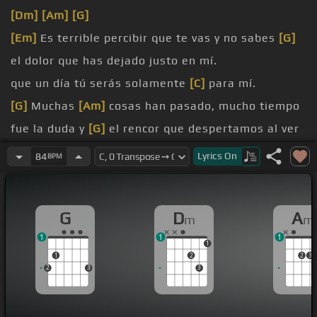
[Dm]
[Am]
[G]
[Em]
Es terrible percibir que te vas y no sabes
[G]
el dolor que has dejado justo en mí.
que un día tú serás solamente
[C]
para mí.
[G]
Muchas
[Am]
cosas han pasado, mucho tiempo
fue la duda y
[G]
el rencor que despertamos al ver
que no nos
[Dm]
queríamos.
Lyrics
On
84
BPM
No, ya no, ya no nos
[C]
queríamos.
[G]
Y
[Am]
ahora estás tú sin mí y ¿qué
G
D
A
m
m
El que era para ti y con toda la
[Dm]
ilusión de que
1
1
1
un día tú fueras solamente
[C]
para mí.
1
1
2
2
3
2
3
3