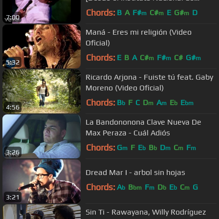
Bellas Artes])
Chords:
B
A
F#
C#
E
G#
D
m
m
m
7:00
Maná - Eres mi religión (Video
Oficial)
Chords:
E
B
A
C#
F#
C#
G#
m
m
m
5:32
Ricardo Arjona - Fuiste tú feat. Gaby
Moreno (Video Oficial)
Chords:
B
F
C
D
A
E
E
b
m
m
b
bm
4:56
La Bandononona Clave Nueva De
Max Peraza - Cuál Adiós
Chords:
G
F
E
B
D
C
F
m
b
b
m
m
m
3:26
Dread Mar I - arbol sin hojas
Chords:
A
B
F
D
E
C
G
b
bm
m
b
b
m
3:21
Sin Ti - Rawayana, Willy Rodríguez