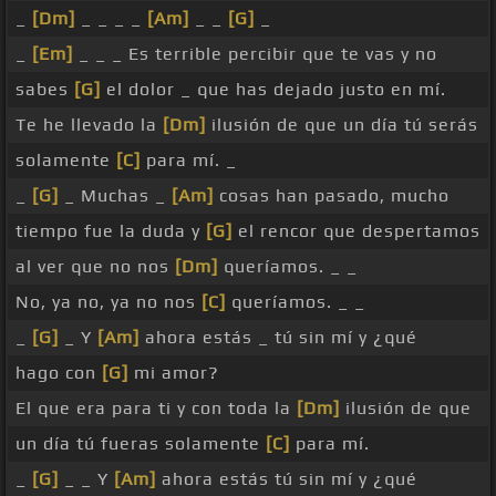
_
[Dm]
_ _ _ _
[Am]
_ _
[G]
_
_
[Em]
_ _ _ Es terrible percibir que te vas y no
sabes
[G]
el dolor _ que has dejado justo en mí.
Te he llevado la
[Dm]
ilusión de que un día tú serás
solamente
[C]
para mí. _
_
[G]
_ Muchas _
[Am]
cosas han pasado, mucho
tiempo fue la duda y
[G]
el rencor que despertamos
al ver que no nos
[Dm]
queríamos. _ _
No, ya no, ya no nos
[C]
queríamos. _ _
_
[G]
_ Y
[Am]
ahora estás _ tú sin mí y ¿qué
hago con
[G]
mi amor?
El que era para ti y con toda la
[Dm]
ilusión de que
un día tú fueras solamente
[C]
para mí.
_
[G]
_ _ Y
[Am]
ahora estás tú sin mí y ¿qué