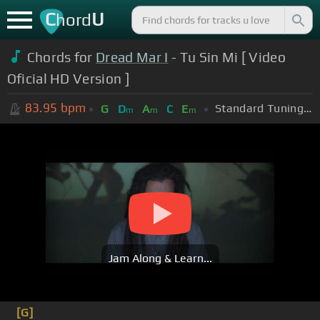
C
U
hord
Chords for
Dread Mar I
- Tu Sin Mi [ Video
Oficial HD Version ]
83.95
bpm
Standard Tuning (EADGBE)
G
D
A
C
E
m
m
m
Jam Along & Learn...
[G]