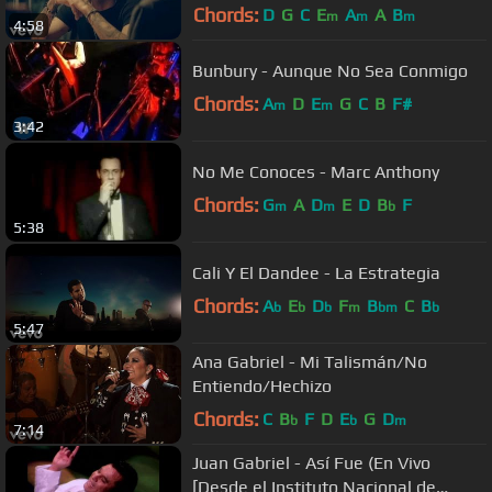
Chords:
D
G
C
E
A
A
B
m
m
m
4:58
Bunbury - Aunque No Sea Conmigo
Chords:
A
D
E
G
C
B
F#
m
m
3:42
No Me Conoces - Marc Anthony
Chords:
G
A
D
E
D
B
F
m
m
b
5:38
Cali Y El Dandee - La Estrategia
Chords:
A
E
D
F
B
C
B
b
b
b
m
bm
b
5:47
Ana Gabriel - Mi Talismán/No
Entiendo/Hechizo
Chords:
C
B
F
D
E
G
D
b
b
m
7:14
Juan Gabriel - Así Fue (En Vivo
[Desde el Instituto Nacional de