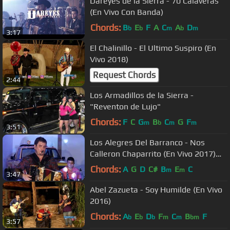
Dareyes de la Sierra - 70 Calaveras
(En Vivo Con Banda)
Chords:
B
E
F
A
C
A
D
b
b
m
b
m
3:17
El Chalinillo - El Ultimo Suspiro (En
Vivo 2018)
Request Chords
2:44
Los Armadillos de la Sierra -
"Reventon de Lujo"
Chords:
F
C
G
B
C
G
F
m
b
m
m
3:51
Los Alegres Del Barranco - Nos
Calleron Chaparrito (En Vivo 2017)
Exclusivo
Chords:
A
G
D
C#
B
E
C
m
m
3:47
Abel Zazueta - Soy Humilde (En Vivo
2016)
Chords:
A
E
D
F
C
B
F
b
b
b
m
m
bm
3:57