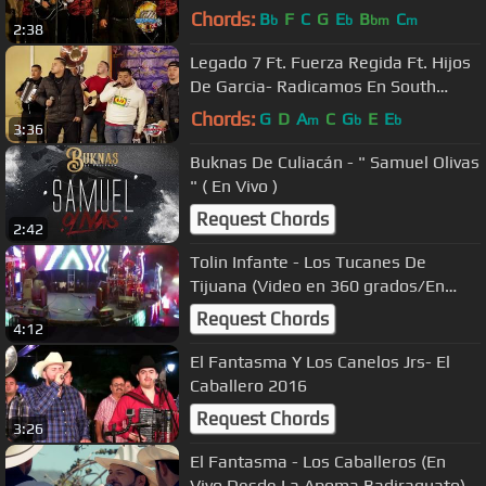
Blanca - Mi Familia (En Vivo 2018)
Chords:
B
F
C
G
E
B
C
b
b
bm
m
2:38
Legado 7 Ft. Fuerza Regida Ft. Hijos
De Garcia- Radicamos En South
Central [Inedita En Vivo]
Chords:
G
D
A
C
G
E
E
m
b
b
3:36
Buknas De Culiacán - " Samuel Olivas
" ( En Vivo )
Request Chords
2:42
Tolin Infante - Los Tucanes De
Tijuana (Video en 360 grados/En
Vivo desde Long Beach, CA.
Request Chords
4:12
El Fantasma Y Los Canelos Jrs- El
Caballero 2016
Request Chords
3:26
El Fantasma - Los Caballeros (En
Vivo Desde La Apoma Badiraguato)