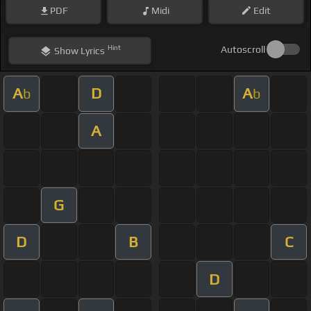
PDF
Midi
Edit
Hint
Autoscroll
Show
Lyrics
A
D
A
b
b
A
G
D
B
C
D