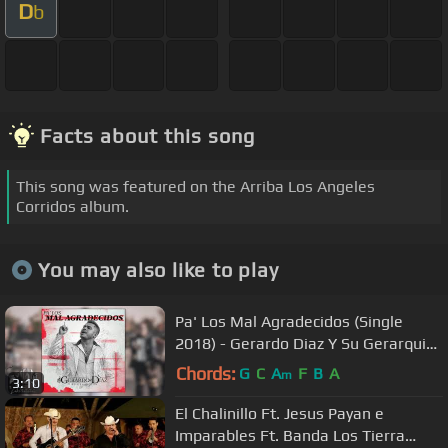
D
b
Facts about this song
This song was featured on the Arriba Los Angeles
Corridos album.
You may also like to play
Pa' Los Mal Agradecidos (Single
2018) - Gerardo Diaz Y Su Gerarquia
(Audio Oficial)
Chords:
G
C
A
F
B
A
m
3:10
El Chalinillo Ft. Jesus Payan e
Imparables Ft. Banda Los Tierra