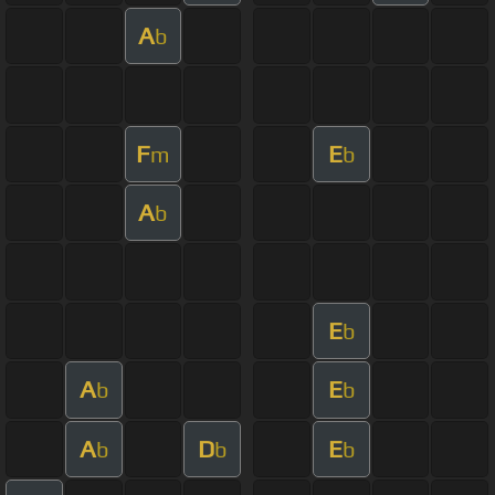
A
b
F
E
m
b
A
b
E
b
A
E
b
b
A
D
E
b
b
b