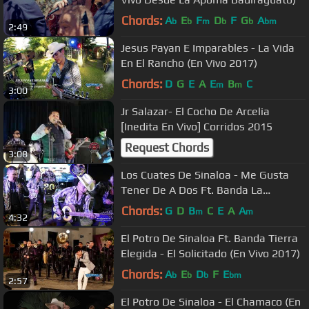
Chords:
A
E
F
D
F
G
A
b
b
m
b
b
bm
2:49
Jesus Payan E Imparables - La Vida
En El Rancho (En Vivo 2017)
Chords:
D
G
E
A
E
B
C
m
m
3:00
Jr Salazar- El Cocho De Arcelia
[Inedita En Vivo] Corridos 2015
Request Chords
3:08
Los Cuates De Sinaloa - Me Gusta
Tener De A Dos Ft. Banda La
Llegadora (Videos En Vivo)
Chords:
G
D
B
C
E
A
A
m
m
4:32
El Potro De Sinaloa Ft. Banda Tierra
Elegida - El Solicitado (En Vivo 2017)
Chords:
A
E
D
F
E
b
b
b
bm
2:57
El Potro De Sinaloa - El Chamaco (En