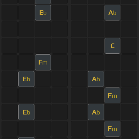
E
A
b
b
C
F
m
E
A
b
b
F
m
E
A
b
b
F
m