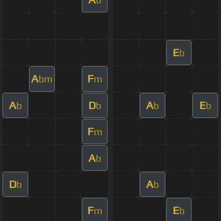
E
b
A
F
bm
m
A
D
A
E
b
b
b
b
F
m
A
b
D
A
b
b
F
E
m
b