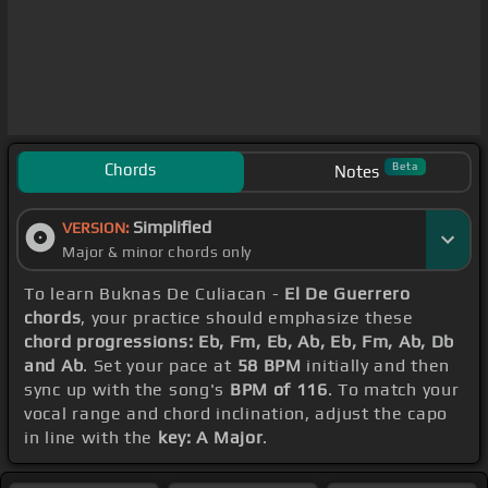
Chords
Beta
Notes
Simplified
VERSION:
Major & minor chords only
To learn Buknas De Culiacan -
El De Guerrero
chords
, your practice should emphasize these
chord progressions: Eb, Fm, Eb, Ab, Eb, Fm, Ab, Db
and Ab
. Set your pace at
58 BPM
initially and then
sync up with the song's
BPM of 116
. To match your
vocal range and chord inclination, adjust the capo
in line with the
key: A Major
.