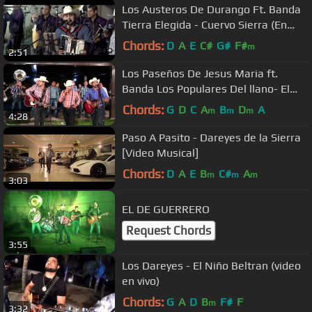
Los Austeros De Durango Ft. Banda
Tierra Elegida - Cuervo Sierra (En
Vivo)
Chords:
D
A
E
C#
G#
F#
m
2:51
Los Paseños De Jesus Maria ft.
Banda Los Populares Del llano- El
Corrido Del Toco
Chords:
G
D
C
A
B
D
A
m
m
m
4:28
Paso A Pasito - Dareyes de la Sierra
[Video Musical]
Chords:
D
A
E
B
C#
A
m
m
m
3:03
EL DE GUERRERO
Request Chords
3:55
Los Dareyes - El Niño Beltran (video
en vivo)
Chords:
G
A
D
B
F#
F
m
3:32