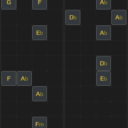
G
F
A
b
D
A
b
b
E
A
b
b
D
b
F
A
E
b
b
A
b
F
m