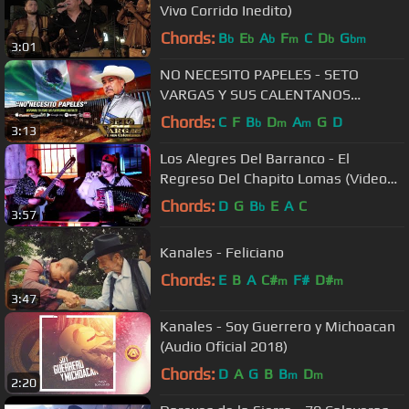
Vivo Corrido Inedito)
Chords:
B
E
A
F
C
D
G
b
b
b
m
b
bm
3:01
NO NECESITO PAPELES - SETO
VARGAS Y SUS CALENTANOS
(ESTRENO 2017)
Chords:
C
F
B
D
A
G
D
b
m
m
3:13
Los Alegres Del Barranco - El
Regreso Del Chapito Lomas (Video
En Vivo 2018) EXCLUSIVO
Chords:
D
G
B
E
A
C
b
3:57
Kanales - Feliciano
Chords:
E
B
A
C#
F#
D#
m
m
3:47
Kanales - Soy Guerrero y Michoacan
(Audio Oficial 2018)
Chords:
D
A
G
B
B
D
m
m
2:20