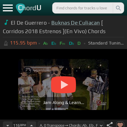
C
U
hord
El De Guerrero -
Buknas De Culiacan
[
Corridos 2018 Estrenos ](En Vivo) Chords
115.95
bpm
Standard Tuning (EADGBE)
A
E
F
D
D
b
b
m
b
Jam Along & Learn...
116
BPM