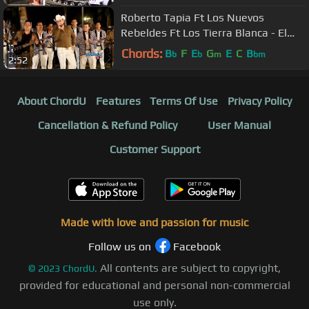
Roberto Tapia Ft Los Nuevos
Rebeldes Ft Los Tierra Blanca - El
Cumpl34ños Del M0ch0m0 (En Vivo
Chords:
B
F
E
G
E
C
B
b
b
m
bm
2:52
2018)
About ChordU
Features
Terms Of Use
Privacy Policy
Cancellation & Refund Policy
User Manual
Customer Support
Made with love and passion for music
Follow us on
Facebook
All contents are subject to copyright,
©
2023
ChordU.
provided for educational and personal non-commercial
use only.