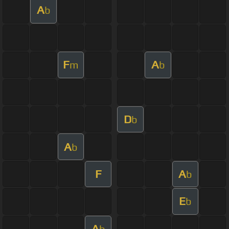
A
b
F
A
m
b
D
b
A
b
F
A
b
E
b
A
b