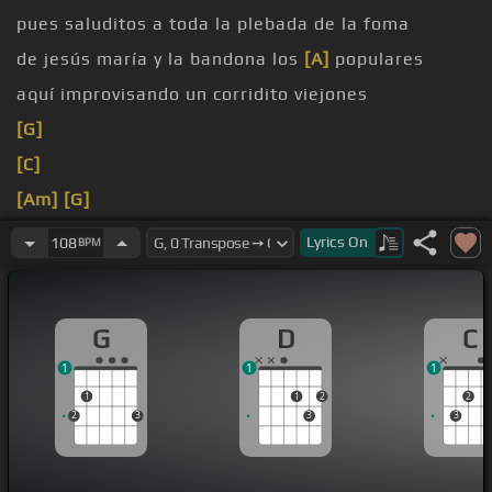
pues saluditos a toda la plebada de la foma
de jesús maría y la bandona los
[A]
populares
aquí improvisando un corridito viejones
[G]
[C]
[Am]
[G]
[D]
Lyrics
On
108
BPM
[C]
G
D
C
1
1
1
1
1
2
2
2
3
3
3