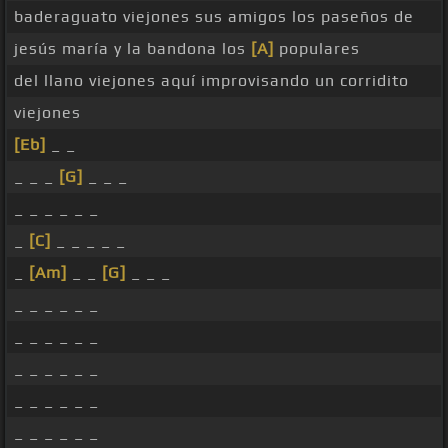
baderaguato viejones sus amigos los paseños de
jesús maría y la bandona los
[A]
populares
del llano viejones aquí improvisando un corridito
viejones
[Eb]
_ _
_ _ _
[G]
_ _ _
_ _ _ _ _ _
_
[C]
_ _ _ _ _
_
[Am]
_ _
[G]
_ _ _
_ _ _ _ _ _
_ _ _ _ _ _
_ _ _ _ _ _
_ _ _ _ _ _
_ _ _ _ _ _