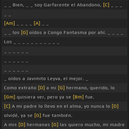
_ _ Bien, _ _ soy Garfarente el Abandono,
[C]
_ _ _
_ _
[Am]
_ _ _ _
[A]
_ _
_ _ los
[G]
oídos a Congo Fantasma por ahí. _ _ _ _
Los _ _ _ _ _ _ _ _ _ _ _
_ _ _ _ _ _
_ _ _ _ _ _
_ _ _ _ _ _
_ oídos a Javimito Leyva, el mejor. _
Como extraño
[D]
a mi
[G]
hermano, querido, lo
[Gm]
quisiera ver, pero ya se
[Bm]
fue.
[C]
A mi padre lo llevo en el alma, yo nunca lo
[D]
olvidé, ya se
[G]
fue también.
A mis
[D]
hermanas
[G]
las quiero mucho, mi madre