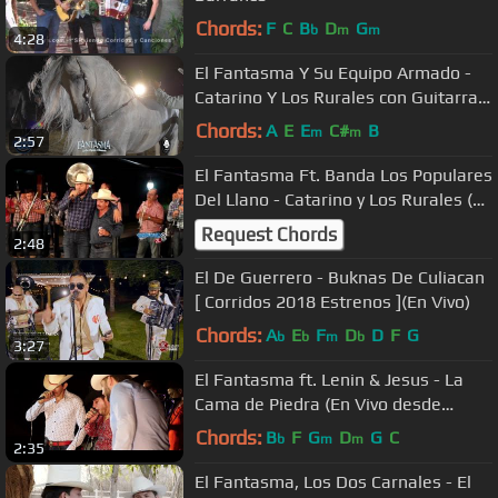
Chords:
F
C
B
D
G
b
m
m
4:28
El Fantasma Y Su Equipo Armado -
Catarino Y Los Rurales con Guitarras
(En Vivo 2016)
Chords:
A
E
E
C#
B
m
m
2:57
El Fantasma Ft. Banda Los Populares
Del Llano - Catarino y Los Rurales (En
Vivo 2016)
Request Chords
2:48
El De Guerrero - Buknas De Culiacan
[ Corridos 2018 Estrenos ](En Vivo)
Chords:
A
E
F
D
D
F
G
b
b
m
b
3:27
El Fantasma ft. Lenin & Jesus - La
Cama de Piedra (En Vivo desde
Badiraguato, Sinaloa)
Chords:
B
F
G
D
G
C
b
m
m
2:35
El Fantasma, Los Dos Carnales - El