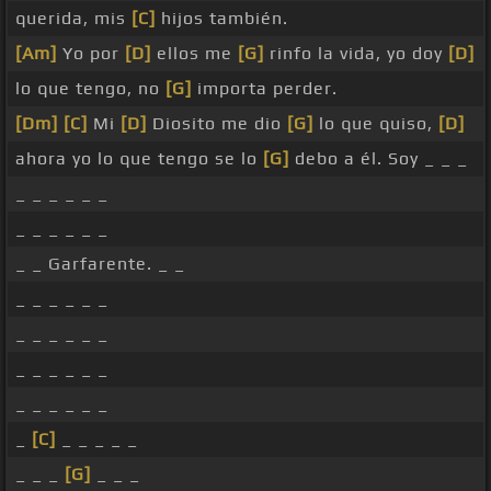
querida, mis
[C]
hijos también.
[Am]
Yo por
[D]
ellos me
[G]
rinfo la vida, yo doy
[D]
lo que tengo, no
[G]
importa perder.
[Dm]
[C]
Mi
[D]
Diosito me dio
[G]
lo que quiso,
[D]
ahora yo lo que tengo se lo
[G]
debo a él. Soy _ _ _
_ _ _ _ _ _
_ _ _ _ _ _
_ _ Garfarente. _ _
_ _ _ _ _ _
_ _ _ _ _ _
_ _ _ _ _ _
_ _ _ _ _ _
_
[C]
_ _ _ _ _
_ _ _
[G]
_ _ _