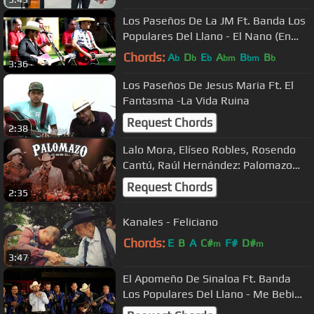
Los Paseños De La JM Ft. Banda Los
Populares Del Llano - El Nano (En
Vivo 2018)
Chords:
A
D
E
A
B
B
b
b
b
bm
bm
b
3:36
Los Paseños De Jesus Maria Ft. El
Fantasma -La Vida Ruina
Request Chords
2:38
Lalo Mora, Elíseo Robles, Rosendo
Cantú, Raúl Hernández: Palomazo
Norteño (Album Completo)
Request Chords
2:35
Kanales - Feliciano
Chords:
E
B
A
C#
F#
D#
m
m
3:47
El Apomeño De Sinaloa Ft. Banda
Los Populares Del Llano - Me Bebi
Tus Recuerdos (En Vivo 2018)