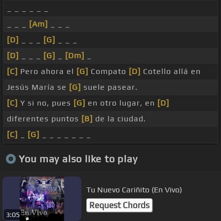
_ _ _ _ _ _
_ _ _
[Am]
_ _ _
[D]
_ _ _
[G]
_ _ _
[D]
_ _ _
[G]
_
[Dm]
_
[C]
Pero ahora el
[G]
Compato
[D]
Cotello allá en
Jesús María se
[G]
suele pasear.
[C]
Y si no, pues
[G]
en otro lugar, en
[D]
diferentes puntos
[B]
de la ciudad.
[C]
_
[G]
_ _ _ _ _ _ _
You may also like to play
Tu Nuevo Cariñito (En Vivo)
Request Chords
3:05