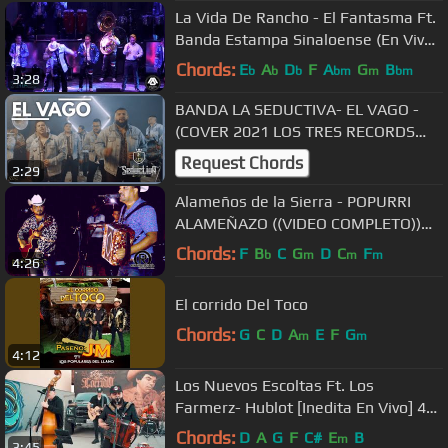
La Vida De Rancho - El Fantasma Ft.
Banda Estampa Sinaloense (En Vivo
Desde Las Pulgas 2016)
Chords:
E
A
D
F
A
G
B
b
b
b
bm
m
bm
3:28
BANDA LA SEDUCTIVA- EL VAGO -
(COVER 2021 LOS TRES RECORDS
EXCLUSIVE)
Request Chords
2:29
Alameños de la Sierra - POPURRI
ALAMEÑAZO ((VIDEO COMPLETO))
Suscribete
Chords:
F
B
C
G
D
C
F
b
m
m
m
4:26
El corrido Del Toco
Chords:
G
C
D
A
E
F
G
m
m
4:12
Los Nuevos Escoltas Ft. Los
Farmerz- Hublot [Inedita En Vivo] 4K
2022
Chords:
D
A
G
F
C#
E
B
m
3:45