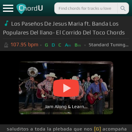
C
U
hord
Los Paseños De Jesus Maria ft. Banda Los
Populares Del llano- El Corrido Del Toco Chords
107.95
bpm
Standard Tuning (EADGBE)
G
D
C
A
B
m
m
Jam Along & Learn...
saluditos a toda la plebada que nos
[G]
acompaña