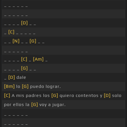
_ _ _ _ _ _
_ _ _ _ _ _
_ _ _ _
[D]
_ _
_
[C]
_ _ _ _ _
_ _
[N]
_ _
[G]
_ _
_ _ _ _ _ _
_ _ _ _
[C]
_
[Am]
_
_ _ _ _
[G]
_ _
_
[D]
dale
[Bm]
lo
[G]
puedo lograr.
[C]
A mis padres los
[G]
quiero contentos y
[D]
solo
por ellos la
[G]
voy a jugar.
_ _ _ _ _ _
_ _ _ _ _ _