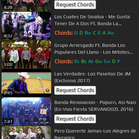
Tio
Request Chords
4:28
Los Cuates De Sinaloa - Me Gusta
Tener De A Dos Ft. Banda La
Llegadora (Videos En Vivo)
Chords:
G
D
B
C
E
A
A
m
m
4:32
Grupo Arriesgado Ft. Banda Los
Populares Del Llano - Los Mitotes
"Los Originales" (En Vivo 2021)
Chords:
E
B
A
G
C
D
F
b
b
b
m
m
3:00
Las Verdades- Los Paseños De JM
(Exclusivo 2017)
Request Chords
2:45
Banda Renovacion - Popurri, Asi Naci
(En Vivo Fiesta SERVANDOZL 2016)
Request Chords
7:41
Pero Quererte Jamas-Los Alegres de
Barranco