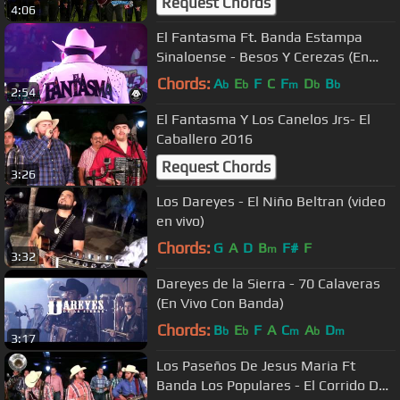
Request Chords
4:06
El Fantasma Ft. Banda Estampa
Sinaloense - Besos Y Cerezas (En
Vivo Desde Las Pulgas 2016)
Chords:
A
E
F
C
F
D
B
b
b
m
b
b
2:54
El Fantasma Y Los Canelos Jrs- El
Caballero 2016
Request Chords
3:26
Los Dareyes - El Niño Beltran (video
en vivo)
Chords:
G
A
D
B
F#
F
m
3:32
Dareyes de la Sierra - 70 Calaveras
(En Vivo Con Banda)
Chords:
B
E
F
A
C
A
D
b
b
m
b
m
3:17
Los Paseños De Jesus Maria Ft
Banda Los Populares - El Corrido Del