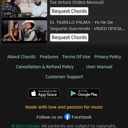
fue Arturo (Video Musical)
Request Chords
3:05
EL TIGRILLO PALMA - Yo He De
Seguirte Queriendo - VIDEO OFICIAL
#ELTIGRILLOPALMA
Request Chords
2:45
About ChordU
Features
Terms Of Use
Privacy Policy
Cancellation & Refund Policy
User Manual
Customer Support
Made with love and passion for music
Follow us on
Facebook
All contents are subject to copyright,
©
2023
ChordU.