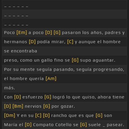
_ _ _ _ _ _
_ _ _ _ _ _
_ _ _ _ _ _
Poco
[Em]
a poco
[D]
[G]
pasaron los años, padres y
hermanos
[D]
podía mirar,
[C]
y aunque el hombre
se encontraba
preso, como un gallo fino se
[G]
supo aguantar.
Por su mente seguía pasando, seguía progresando,
el hombre quería
[Am]
más.
Con
[D]
esfuerzo
[G]
logró lo que quiso, ahora tiene
[D]
[Bm]
nervios
[G]
por gozar.
[Dm]
Y en su
[C]
[D]
rancho que es que
[G]
son
María el
[D]
Compato Cotello se
[G]
suele _ pasear.