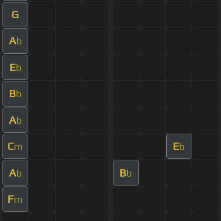
G
A
b
E
b
B
b
A
b
C
E
m
b
A
B
b
b
F
m