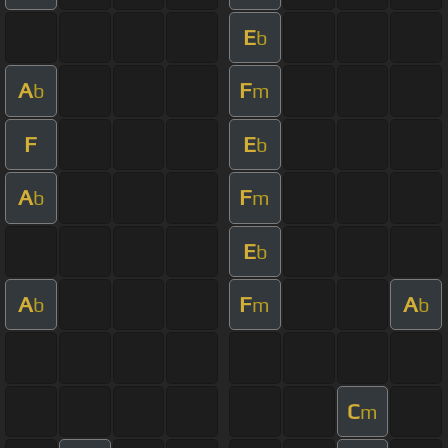
E
b
A
F
b
m
F
E
b
A
F
b
m
E
b
A
F
A
b
m
b
C
m