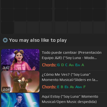
You may also like to play
Todo puede cambiar (Presentación
Equipo J&R) ("Soy Luna - Modo
Amar"/Momento Musical)
Chords:
G
D
C
A
E
A
m
m
3:47
¿Cómo Me Ves? ("Soy Luna"
Momento Musical/Sliders en la
competencia final)
Chords:
E
B
E
A
A
F
b
b
bm
2:04
Aquí Estoy ("Soy Luna" Momento
Musical/Open Music despedida)