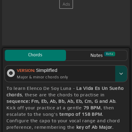
Chords
Beta
Notes
Simplified
VERSION:
Major & minor chords only
To learn Elenco De Soy Luna -
La Vida Es Un Sueño
chords
, these are the chords to practise in
sequence: Fm, Eb, Ab, Bb, Ab, Eb, Cm, G and Ab
.
Kick off your practice at a gentle
79 BPM
, then
escalate to the song's
tempo of 158 BPM
.
Configure the capo to your vocal range and chord
preference, remembering the
key of Ab Major
.