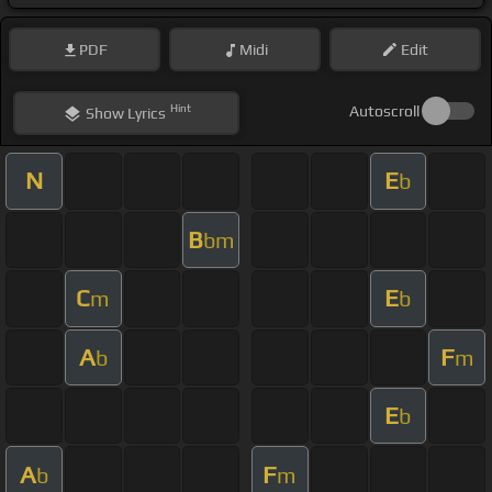
PDF
Midi
Edit
Hint
Autoscroll
Show
Lyrics
N
E
b
B
bm
C
E
m
b
A
F
b
m
E
b
A
F
b
m