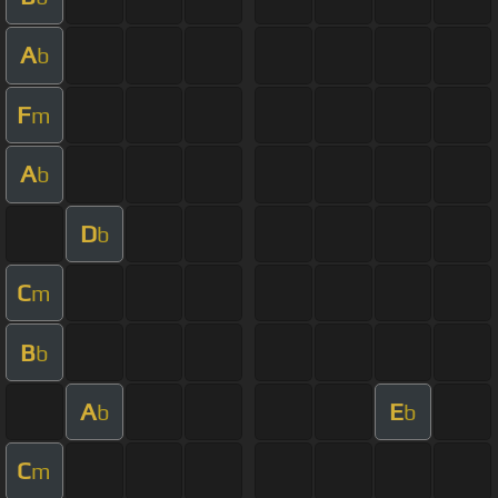
A
b
F
m
A
b
D
b
C
m
B
b
A
E
b
b
C
m