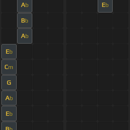
A
E
b
b
B
b
A
b
E
b
C
m
G
A
b
E
b
B
b