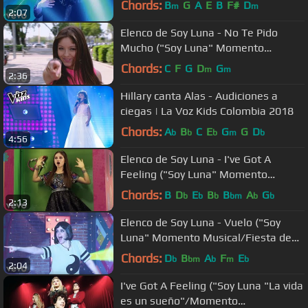
Chords:
B
G
A
E
B
F#
D
m
m
2:07
Elenco de Soy Luna - No Te Pido
Mucho ("Soy Luna" Momento
Musical/Luna)
Chords:
C
F
G
D
G
m
m
2:36
Hillary canta Alas - Audiciones a
ciegas | La Voz Kids Colombia 2018
Chords:
A
B
C
E
G
G
D
b
b
b
m
b
4:56
Elenco de Soy Luna - I've Got A
Feeling ("Soy Luna" Momento
Musical/Competencia)
Chords:
B
D
E
B
B
A
G
b
b
b
bm
b
b
2:13
Elenco de Soy Luna - Vuelo ("Soy
Luna" Momento Musical/Fiesta de
Disfraces)
Chords:
D
B
A
F
E
b
bm
b
m
b
2:04
I've Got A Feeling ("Soy Luna "La vida
es un sueño"/Momento