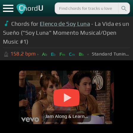
C
U
hord
Chords for
Elenco de Soy Luna
- La Vida es un
Sueño ("Soy Luna" Momento Musical/Open
Music #1)
158.2
bpm
Standard Tuning (EADGBE)
A
E
F
C
B
b
b
m
m
b
Jam Along & Learn...