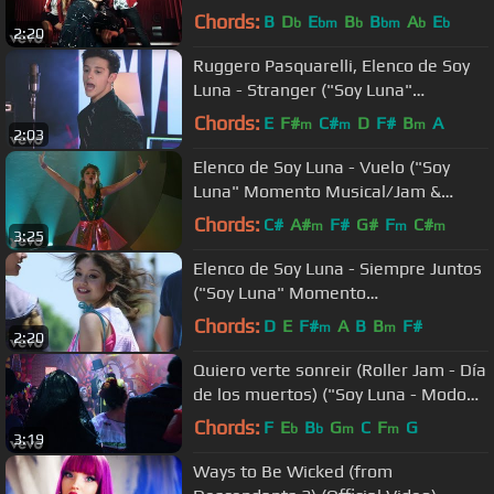
Musical/Open Music #1)
Chords:
B
D
E
B
B
A
E
b
bm
b
bm
b
b
2:20
Ruggero Pasquarelli, Elenco de Soy
Luna - Stranger ("Soy Luna"
Momento Musical/Open Music)
Chords:
E
F#
C#
D
F#
B
A
m
m
m
2:03
Elenco de Soy Luna - Vuelo ("Soy
Luna" Momento Musical/Jam &
Roller en competencia final)
Chords:
C#
A#
F#
G#
F
C#
m
m
m
3:25
Elenco de Soy Luna - Siempre Juntos
("Soy Luna" Momento
Musical/ensayo del)
Chords:
D
E
F#
A
B
B
F#
m
m
2:20
Quiero verte sonreir (Roller Jam - Día
de los muertos) ("Soy Luna - Modo
Amar"/Momento ...
Chords:
F
E
B
G
C
F
G
b
b
m
m
3:19
Ways to Be Wicked (from