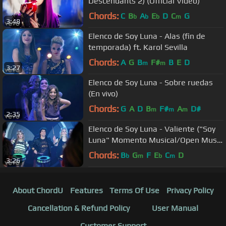
Descendants 2) (Official Video)
Chords:
C
B
A
E
D
C
G
b
b
b
m
3:48
Elenco de Soy Luna - Alas (fin de
temporada) ft. Karol Sevilla
Chords:
A
G
B
F#
B
E
D
m
m
3:27
Elenco de Soy Luna - Sobre ruedas
(En vivo)
Chords:
G
A
D
B
F#
A
D#
m
m
m
2:35
Elenco de Soy Luna - Valiente ("Soy
Luna" Momento Musical/Open Music
despedida)
Chords:
B
G
F
E
C
D
b
m
b
m
3:26
About ChordU
Features
Terms Of Use
Privacy Policy
Cancellation & Refund Policy
User Manual
Customer Support