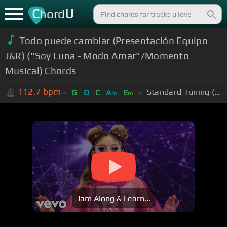
C
U
hord
Todo puede cambiar (Presentación Equipo
J&R) ("Soy Luna - Modo Amar"/Momento
Musical) Chords
112.7
bpm
Standard Tuning (EADGBE)
G
D
C
A
E
m
m
Jam Along & Learn...