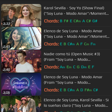
Karol Sevilla - Soy Yo (Show Final)
("Soy Luna - Modo Amar"/Momento
Musical)
Chords:
B
F#
E
C#
A
C#
G#
m
3:33
Elenco de Soy Luna - Modo Amar
("Soy Luna – Modo Amar"/Momento
Musical/reencuentro)
Chords:
E
B
C#
A
F
C
F
m
m
m
2:49
Nadie como tú (Open Music #3)
(From "Soy Luna – Modo
Amar"/Momento Musical)
Chords:
A
E
C
G
D
E
F
m
m
m
2:40
Elenco de Soy Luna - Modo Amar
(From "Soy Luna – Modo
Amar"/Official Lyric Video)
Chords:
E
B
C#
A
D
F#
C#
m
m
3:06
Elenco de Soy Luna, Karol Sevilla - Si
lo sueñas claro ("Soy Luna – Modo
Amar"/Flashmob)