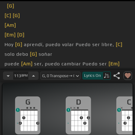
[G]
[C]
[G]
[Am]
[Em]
[D]
Hoy
[G]
aprendí, puedo volar Puedo ser libre,
[C]
solo debo
[G]
soñar
puede
[Am]
ser, puedo cambiar Puedo ser
[Em]
todo, todo y mucho
[D]
más
Lyrics
On
113
BPM
[G]
aprendí, puedo volar Puedo ser fuerte si me
quieren doblar
G
D
C
Puedo
[Am]
reír, puedo llorar Pero si
[Em]
creo,
1
1
1
todo puede
[D]
cambiar
1
1
2
2
2
3
3
3