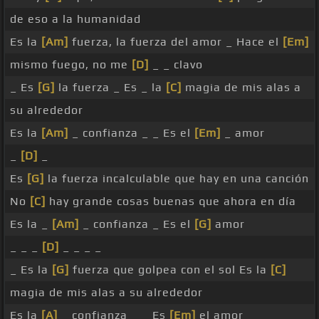
de eso a la humanidad
Es la
[Am]
fuerza, la fuerza del amor _ Hace el
[Em]
mismo fuego, no me
[D]
_ _ clavo
_ Es
[G]
la fuerza _ Es _ la
[C]
magia de mis alas a
su alrededor
Es la
[Am]
_ confianza _ _ Es el
[Em]
_ amor
_
[D]
_
Es
[G]
la fuerza incalculable que hay en una canción
No
[C]
hay grande cosas buenas que ahora en día
Es la _
[Am]
_ confianza _ Es el
[G]
amor
_ _ _
[D]
_ _ _ _
_ Es la
[G]
fuerza que golpea con el sol Es la
[C]
magia de mis alas a su alrededor
Es la
[A]
_ confianza _ _ Es
[Em]
el amor