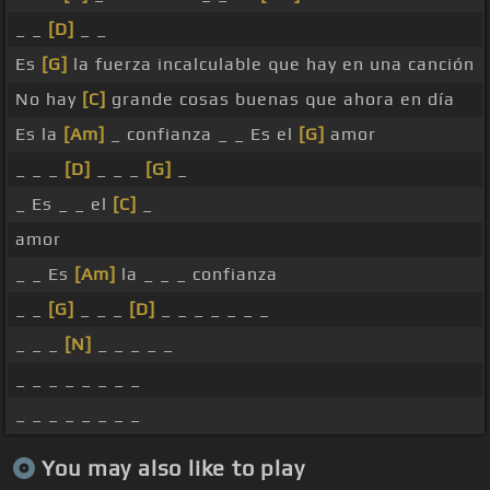
_ _
[D]
_ _
Es
[G]
la fuerza incalculable que hay en una canción
No hay
[C]
grande cosas buenas que ahora en día
Es la
[Am]
_ confianza _ _ Es el
[G]
amor
_ _ _
[D]
_ _ _
[G]
_
_ Es _ _ el
[C]
_
amor
_ _ Es
[Am]
la _ _ _ confianza
_ _
[G]
_ _ _
[D]
_ _ _ _ _ _ _
_ _ _
[N]
_ _ _ _ _
_ _ _ _ _ _ _ _
_ _ _ _ _ _ _ _
You may also like to play