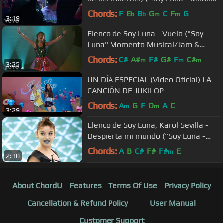
Amar"/Momento ...
Chords:
F
E
B
G
C
F
G
b
b
m
m
3:19
Elenco de Soy Luna - Vuelo ("Soy
Luna" Momento Musical/Jam &
Roller en competencia final)
Chords:
C#
A#
F#
G#
F
C#
m
m
m
3:25
UN DÍA ESPECIAL (Video Oficial) LA
CANCIÓN DE JUKILOP
Chords:
A
G
F
D
A
C
m
m
3:29
Elenco de Soy Luna, Karol Sevilla -
Despierta mi mundo ("Soy Luna -
Modo Amar")
Chords:
A
B
C#
F#
F#
E
m
2:30
About ChordU
Features
Terms Of Use
Privacy Policy
Cancellation & Refund Policy
User Manual
Customer Support