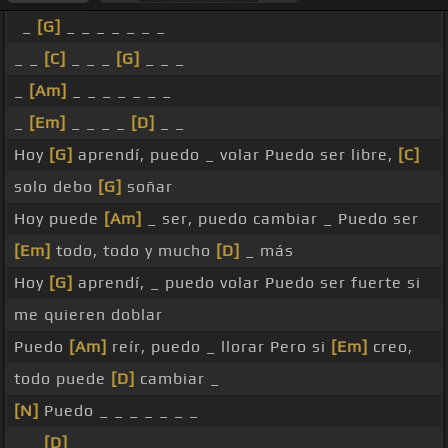
_
[G]
_ _ _ _ _ _ _
_ _
[C]
_ _ _
[G]
_ _ _
_
[Am]
_ _ _ _ _ _ _
_
[Em]
_ _ _ _
[D]
_ _
Hoy
[G]
aprendí, puedo _ volar Puedo ser libre,
[C]
solo debo
[G]
soñar
Hoy puede
[Am]
_ ser, puedo cambiar _ Puedo ser
[Em]
todo, todo y mucho
[D]
_ más
Hoy
[G]
aprendí, _ puedo volar Puedo ser fuerte si
me quieren doblar
Puedo
[Am]
reír, puedo _ llorar Pero si
[Em]
creo,
todo puede
[D]
cambiar _
[N]
Puedo _ _ _ _ _ _ _
_ _
[D]
_ _ _ _ _ _