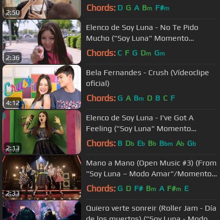
Modo Amar"/Momento Musical)
Chords:
D
G
A
B
F#
m
m
2:50
Elenco de Soy Luna - No Te Pido
Mucho ("Soy Luna" Momento
Musical/Luna)
Chords:
C
F
G
D
G
m
m
2:36
Bela Fernandes - Crush (Vídeoclipe
oficial)
Chords:
G
A
B
D
B
C
F
m
4:12
Elenco de Soy Luna - I've Got A
Feeling ("Soy Luna" Momento
Musical/Competencia)
Chords:
B
D
E
B
B
A
G
b
b
b
bm
b
b
2:13
Mano a Mano (Open Music #3) (From
"Soy Luna – Modo Amar"/Momento
Musical)
Chords:
G
D
F#
B
A
F#
E
m
m
2:33
Quiero verte sonreir (Roller Jam - Día
de los muertos) ("Soy Luna - Modo