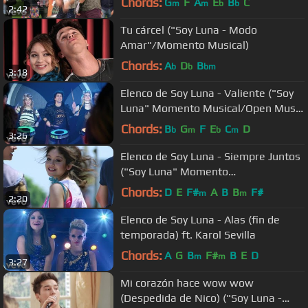
Chords:
G
F
A
E
B
C
m
m
b
b
2:42
Tu cárcel ("Soy Luna - Modo
Amar"/Momento Musical)
Chords:
A
D
B
b
b
bm
3:18
Elenco de Soy Luna - Valiente ("Soy
Luna" Momento Musical/Open Music
despedida)
Chords:
B
G
F
E
C
D
b
m
b
m
3:26
Elenco de Soy Luna - Siempre Juntos
("Soy Luna" Momento
Musical/ensayo del)
Chords:
D
E
F#
A
B
B
F#
m
m
2:20
Elenco de Soy Luna - Alas (fin de
temporada) ft. Karol Sevilla
Chords:
A
G
B
F#
B
E
D
m
m
3:27
Mi corazón hace wow wow
(Despedida de Nico) ("Soy Luna -