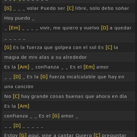
[G]
_ _ _ volar Puedo ser
[C]
libre, solo debo soñar
Hoy puedo _
_
[Em]
_ _ _ _ vivir, me quiero y vuelvo
[D]
a quedar
_ _ _ _ _
[G]
Es la fuerza que golpea con el sol Es
[C]
la
magia de mis alas a su alrededor
Es la
[Am]
_ confianza _ _ Es el
[Em]
amor
_ _
[D]
_ Es la
[G]
fuerza incalculable que hay en
una canción
No
[C]
hay grande cosas buenas que ahora en día
Es la
[Am]
confianza _ _ Es el
[G]
amor _
_ _
[D]
_ _ _ _ _
Estoy
[G]
aquí, vine a cantar Quiero
[C]
preguntar