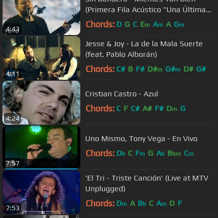
(Primera Fila Acústico "Una Última
Vez - Encore")
Chords:
D
G
C
E
A
A
G
m
m
m
4:43
Jesse & Joy - La de la Mala Suerte
(feat. Pablo Alborán)
Chords:
C#
B
F#
D#
G#
D#
G#
m
m
4:11
Cristian Castro - Azul
Chords:
C
F
C#
A#
F#
D
G
m
4:24
Uno Mismo, Tony Vega - En Vivo
Chords:
D
C
F
G
A
B
C
b
m
b
bm
m
7:57
'El Tri - Triste Canción' (Live at MTV
Unplugged)
Chords:
D
A
B
C
A
D
F
m
b
m
7:53