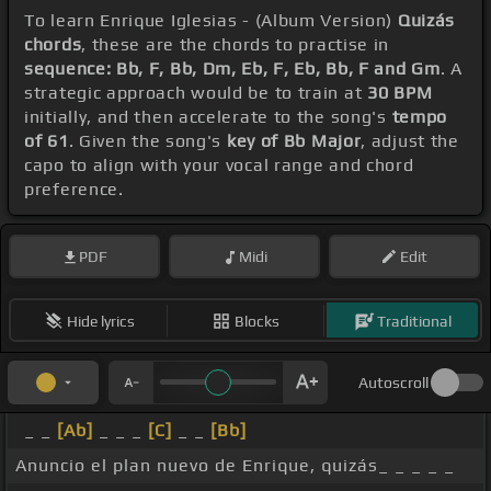
To learn Enrique Iglesias - (Album Version)
Quizás
chords
, these are the chords to practise in
sequence: Bb, F, Bb, Dm, Eb, F, Eb, Bb, F and Gm
. A
strategic approach would be to train at
30 BPM
initially, and then accelerate to the song's
tempo
of 61
. Given the song's
key of Bb Major
, adjust the
capo to align with your vocal range and chord
preference.
PDF
Midi
Edit
Hide lyrics
Blocks
Traditional
Autoscroll
_ _
[Ab]
_ _ _
[C]
_ _
[Bb]
Anuncio el plan nuevo de Enrique, quizás_ _ _ _ _