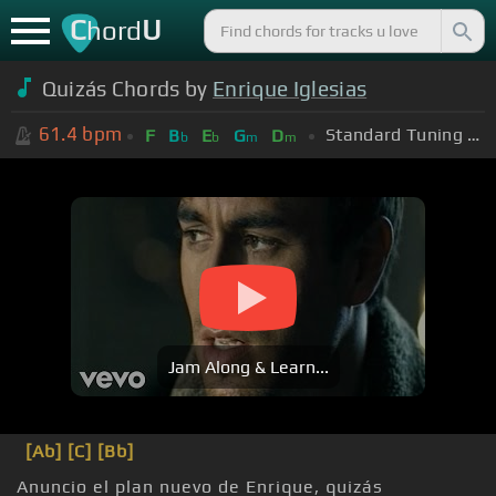
C
U
hord
Quizás Chords by
Enrique Iglesias
61.4
bpm
Standard Tuning (EADGBE)
F
B
E
G
D
b
b
m
m
Jam Along & Learn...
[Ab]
[C]
[Bb]
Anuncio el plan nuevo de Enrique, quizás