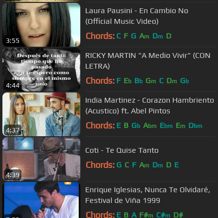
Laura Pausini - En Cambio No
(Official Music Video)
Chords:
C
F
G
A
D
D
m
m
3:55
RICKY MARTIN "A Medio Vivir" (CON
LETRA)
Chords:
F
E
B
G
C
D
G
b
b
m
m
b
4:44
India Martinez - Corazon Hambriento
(Acustico) ft. Abel Pintos
Chords:
E
B
G
A
E
E
D
b
bm
bm
m
bm
4:37
Coti - Te Quise Tanto
Chords:
G
C
F
A
D
D
E
m
m
4:39
Enrique Iglesias, Nunca Te Olvidaré,
Festival de Viña 1999
Chords:
E
B
A
F#
C#
D#
m
m