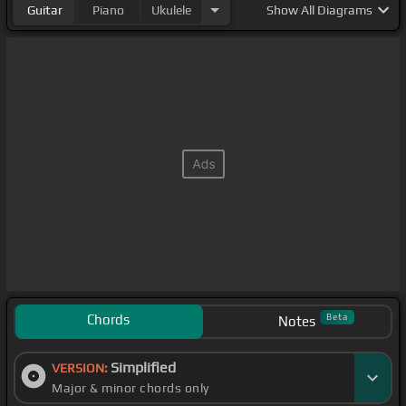
Guitar
Piano
Ukulele
Show
All Diagrams
Chords
Beta
Notes
Simplified
VERSION:
Major & minor chords only