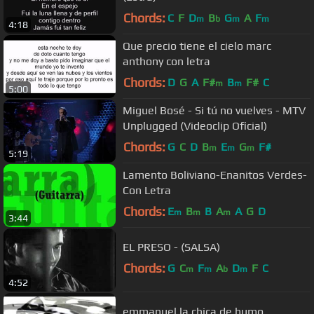
Chords:
C
F
D
B
G
A
F
m
b
m
m
4:18
Que precio tiene el cielo marc
anthony con letra
Chords:
D
G
A
F#
B
F#
C
m
m
5:00
Miguel Bosé - Si tú no vuelves - MTV
Unplugged (Videoclip Oficial)
Chords:
G
C
D
B
E
G
F#
m
m
m
5:19
Lamento Boliviano-Enanitos Verdes-
Con Letra
Chords:
E
B
B
A
A
G
D
m
m
m
3:44
EL PRESO - (SALSA)
Chords:
G
C
F
A
D
F
C
m
m
b
m
4:52
emmanuel la chica de humo