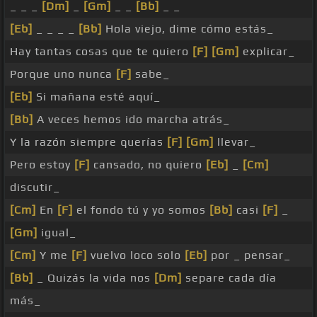
_ _ _
[Dm]
_
[Gm]
_ _
[Bb]
_ _
[Eb]
_ _ _ _
[Bb]
Hola viejo, dime cómo estás_
Hay tantas cosas que te quiero
[F]
[Gm]
explicar_
Porque uno nunca
[F]
sabe_
[Eb]
Si mañana esté aquí_
[Bb]
A veces hemos ido marcha atrás_
Y la razón siempre querías
[F]
[Gm]
llevar_
Pero estoy
[F]
cansado, no quiero
[Eb]
_
[Cm]
discutir_
[Cm]
En
[F]
el fondo tú y yo somos
[Bb]
casi
[F]
_
[Gm]
igual_
[Cm]
Y me
[F]
vuelvo loco solo
[Eb]
por _ pensar_
[Bb]
_ Quizás la vida nos
[Dm]
separe cada día
más_