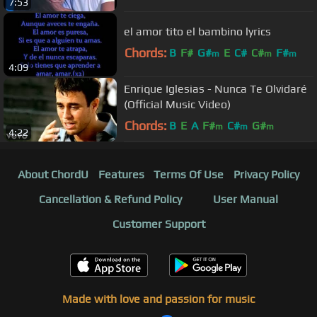
7:53
el amor tito el bambino lyrics
Chords:
B
F#
G#
E
C#
C#
F#
m
m
m
4:09
Enrique Iglesias - Nunca Te Olvidaré
(Official Music Video)
Chords:
B
E
A
F#
C#
G#
m
m
m
4:22
About ChordU
Features
Terms Of Use
Privacy Policy
Cancellation & Refund Policy
User Manual
Customer Support
Made with love and passion for music