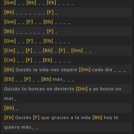
[Gm]
_ _
[Bb]
_ _
[Eb]
_ _ _ _
[Bb]
_ _ _ _ _ _ _
[F]
_
[Gm]
_ _
[F]
_ _
[Eb]
_ _ _ _
[Bb]
_ _ _ _ _ _ _
[F]
_
[Gm]
_ _
[F]
_ _
[Eb]
_ _ _ _
[Cm]
_ _
[F]
_ _
[Bb]
_
[F]
_
[Gm]
_ _
[Cm]
_ _
[F]
_ _
[Eb]
_ _ _ _
[Bb]
Quizás la vida nos separe
[Dm]
cada día _ _ _
[Eb]
_ _
[F]
_ _
[Bb]
más_ _ _
Quizás tu buscas un desierto
[Dm]
y yo busco un
mar_
[Bb]
_
[Eb]
Quizás
[F]
que gracias a la vida
[Bb]
hoy te
quiero más_ _