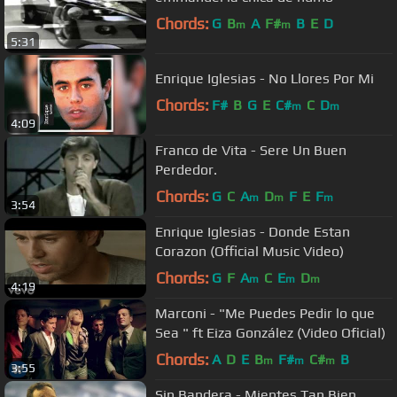
Chords:
G
B
A
F#
B
E
D
m
m
5:31
Enrique Iglesias - No Llores Por Mi
Chords:
F#
B
G
E
C#
C
D
m
m
4:09
Franco de Vita - Sere Un Buen
Perdedor.
Chords:
G
C
A
D
F
E
F
m
m
m
3:54
Enrique Iglesias - Donde Estan
Corazon (Official Music Video)
Chords:
G
F
A
C
E
D
m
m
m
4:19
Marconi - "Me Puedes Pedir lo que
Sea " ft Eiza González (Video Oficial)
Chords:
A
D
E
B
F#
C#
B
m
m
m
3:55
Sin Bandera - Mientes Tan Bien