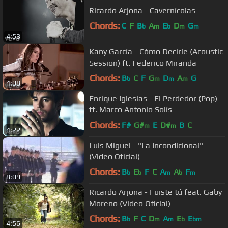
Ricardo Arjona - Cavernícolas
Chords:
C
F
B
A
E
D
G
b
m
b
m
m
4:53
Kany García - Cómo Decirle (Acoustic
Session) ft. Federico Miranda
Chords:
B
C
F
G
D
A
G
b
m
m
m
4:08
Enrique Iglesias - El Perdedor (Pop)
ft. Marco Antonio Solís
Chords:
F#
G#
E
D#
B
C
m
m
4:22
Luis Miguel - "La Incondicional"
(Video Oficial)
Chords:
B
E
F
C
A
A
F
b
b
m
b
m
8:09
Ricardo Arjona - Fuiste tú feat. Gaby
Moreno (Video Oficial)
Chords:
B
F
C
D
A
E
E
b
m
m
b
bm
4:56