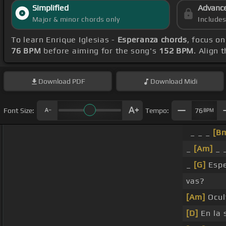
Simplified
Advanc
Major & minor chords only
Include
To learn Enrique Iglesias -
Esperanza chords
, focus o
76 BPM
before aiming for the song's
152 BPM
. Align 
Download
PDF
Download
Midi
Font Size:
Tempo:
76
BPM
_ _ _
[B
_
[Am]
_ 
_
[G]
Espe
vas?
[Am]
Ocul
[D]
En la 