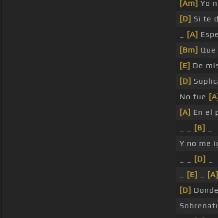
[Am]
Yo n
[D]
Si te 
_
[A]
Espe
[Bm]
Que 
[E]
De mi
[D]
Suplic
No fue
[A
[A]
En el 
_ _
[B]
_
Y no me 
_ _
[D]
_
_
[E]
_
[A
[D]
Donde
Sobrenat