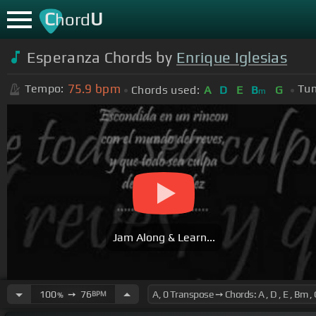
C
U
hord
Esperanza Chords by
Enrique Iglesias
75.9
bpm
Tempo:
Tun
Chords used:
A
D
E
B
G
m
Jam Along & Learn...
100
➙
76
BPM
%