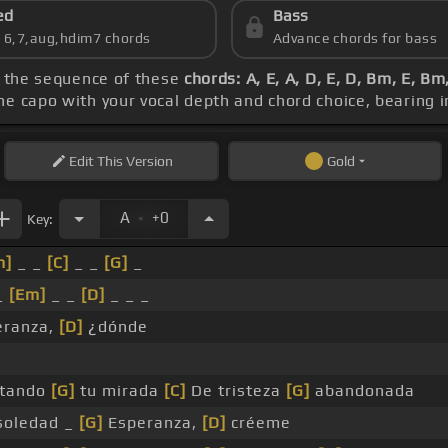
ed
Bass
s 6,7,aug,hdim7 chords
Advance chords for bass
n the sequence of these
chords: A, E, A, D, E, D, Bm, E, Bm
the capo with your vocal depth and chord choice, bearing 
Edit
This Version
Gold
.
A
+0
Key:
m]
_ _
[C]
_ _
[G]
_
_
[Em]
_ _
[D]
_ _ _
ranza,
[D]
¿dónde
tando
[G]
tu mirada
[C]
De tristeza
[G]
abandonada
soledad _
[G]
Esperanza,
[D]
créeme