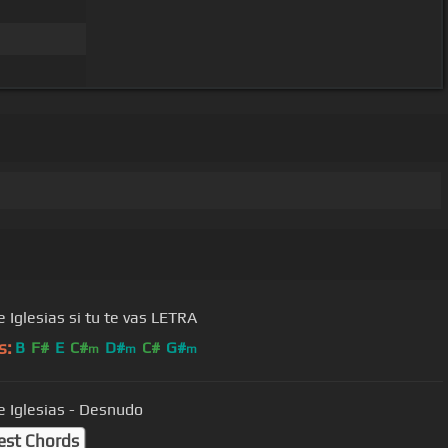
e Iglesias si tu te vas LETRA
s:
B
F#
E
C#
D#
C#
G#
m
m
m
e Iglesias - Desnudo
est Chords