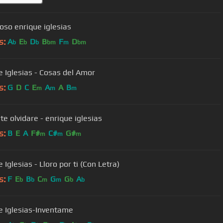
oso enrique iglesias
s:
A
E
D
B
F
D
b
b
b
bm
m
bm
e Iglesias - Cosas del Amor
s:
G
D
C
E
A
A
B
m
m
m
te olvidare - enrique iglesias
s:
B
E
A
F#
C#
G#
m
m
m
 Iglesias - Lloro por ti (Con Letra)
s:
F
E
B
C
G
G
A
b
b
m
m
b
b
e Iglesias-Inventame