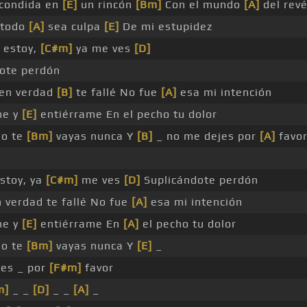
condida en
[E]
un rincón
[Bm]
Con el mundo
[A]
del rev
 todo
[A]
sea culpa
[E]
De mi estupidez
 estoy,
[C#m]
ya me ves
[D]
dote perdón
en verdad
[B]
te fallé No fue
[A]
esa mi intención
e y
[E]
entiérrame En el pecho tu dolor
no te
[Bm]
vayas nunca Y
[B]
_ no me dejes por
[A]
favo
stoy, ya
[C#m]
me ves
[D]
Suplicándote perdón
 verdad te fallé No fue
[A]
esa mi intención
e y
[E]
entiérrame En
[A]
el pecho tu dolor
no te
[Bm]
vayas nunca Y
[E]
_
jes _ por
[F#m]
favor
m]
_ _
[D]
_ _
[A]
_