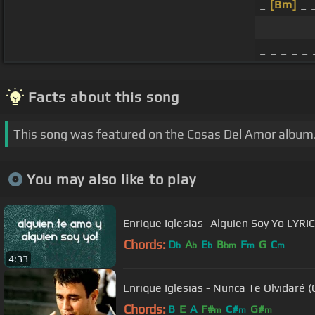
_
[Bm]
_ 
_ _ _ _ _ 
_ _ _ _ _ 
Facts about this song
This song was featured on the Cosas Del Amor album
You may also like to play
Enrique Iglesias -Alguien Soy Yo LYRIC
Chords:
D
A
E
B
F
G
C
b
b
b
bm
m
m
4:33
Enrique Iglesias - Nunca Te Olvidaré (
Chords:
B
E
A
F#
C#
G#
m
m
m