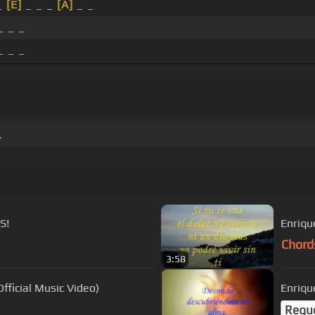
_
[E]
_ _ _
[A]
_ _
_ _ _
_ _ _
.
S!
Enriqu
Chord
3:58
Official Music Video)
Enriqu
Requ