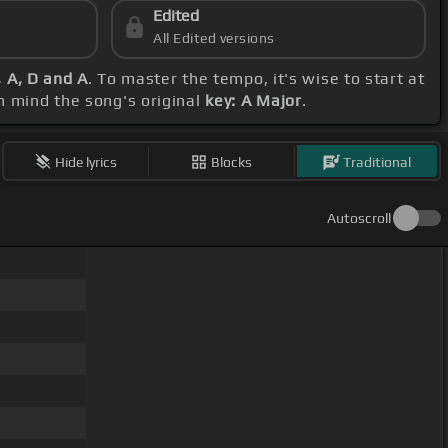
Edited
All Edited versions
, A, D and A
. To master the tempo, it's wise to start at
in mind the song's original
key: A Major
.
Hide lyrics
Blocks
Traditional
Autoscroll