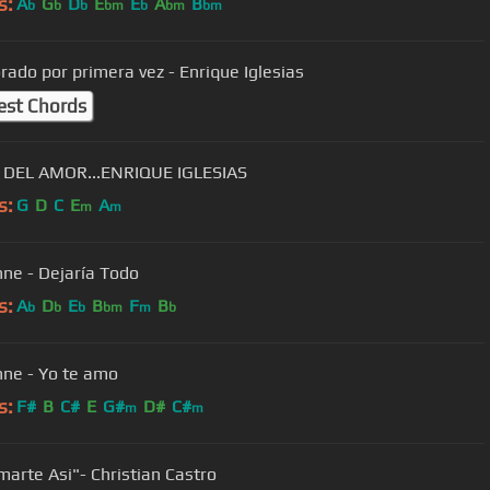
s:
A
G
D
E
E
A
B
b
b
b
bm
b
bm
bm
ado por primera vez - Enrique Iglesias
est Chords
 DEL AMOR...ENRIQUE IGLESIAS
s:
G
D
C
E
A
m
m
ne - Dejaría Todo
s:
A
D
E
B
F
B
b
b
b
bm
m
b
ne - Yo te amo
s:
F#
B
C#
E
G#
D#
C#
m
m
marte Asi"- Christian Castro