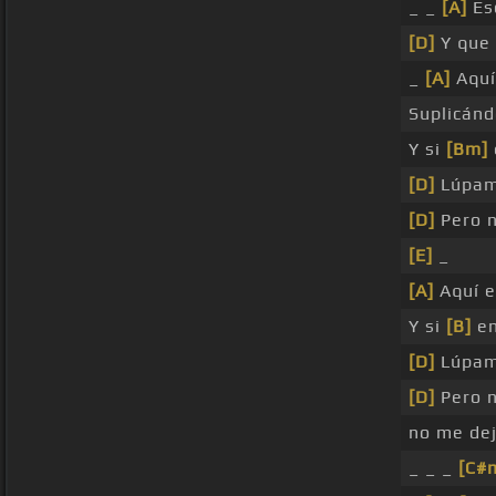
_ _
[A]
Es
[D]
Y que
_
[A]
Aquí
Suplicán
Y si
[Bm]
[D]
Lúpam
[D]
Pero 
[E]
_
[A]
Aquí e
Y si
[B]
en
[D]
Lúpam
[D]
Pero 
no me de
_ _ _
[C#