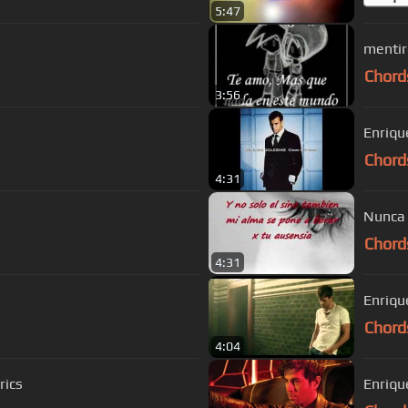
5:47
mentir
Chord
3:56
Enriqu
Chord
4:31
Nunca 
Chord
4:31
Enrique
Chord
4:04
rics
Enriqu