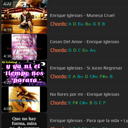
4:22
Enrique Iglesias - Muneca Cruel
Chords:
A
D
E
B
G
E
B
m
m
4:19
Cosas Del Amor - Enrique Iglesias
Chords:
G
D
C
E
A
m
m
4:36
Enrique Iglesias - Si Juras Regresar
Chords:
E
A
B
D
C#
F#
B
m
m
m
4:20
No llores por mi - Enrique Iglesias
Chords:
E
F#
C#
B
G
C
F
m
4:08
Enrique Iglesias - Para que la vida + Ly