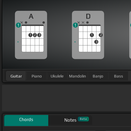
A
D
1
1
1
2
3
1
2
3
Guitar
Piano
Ukulele
Mandolin
Banjo
Bass
Chords
Beta
Notes