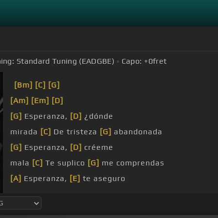
ing:
Standard Tuning (EADGBE)
Capo:
+0
fret
[Bm]
[C]
[G]
[Am]
[Em]
[D]
[G]
Esperanza,
[D]
¿dónde
mirada
[C]
De tristeza
[G]
abandonada
[G]
Esperanza,
[D]
créeme
mala
[C]
Te suplico
[G]
me comprendas
[A]
Esperanza,
[E]
te aseguro
tengo
[D]
Que serás por
[A]
siempre la ángela