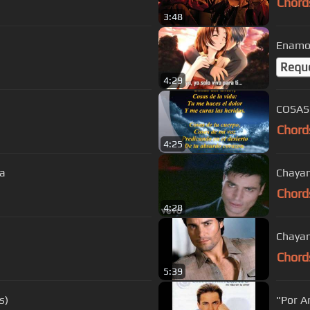
Chord
3:48
Enamor
Requ
4:29
COSAS
Chord
4:25
sa
Chayan
Chord
4:28
Chayan
Chord
5:39
s)
"Por A