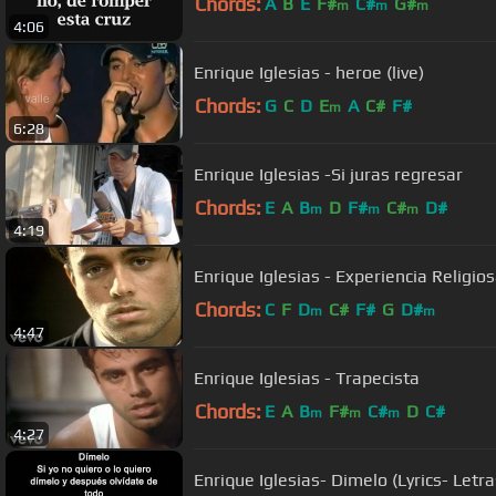
Chords:
A
B
E
F#
C#
G#
m
m
m
4:06
Enrique Iglesias - heroe (live)
Chords:
G
C
D
E
A
C#
F#
m
6:28
Enrique Iglesias -Si juras regresar
Chords:
E
A
B
D
F#
C#
D#
m
m
m
4:19
Enrique Iglesias - Experiencia Religio
Chords:
C
F
D
C#
F#
G
D#
m
m
4:47
Enrique Iglesias - Trapecista
Chords:
E
A
B
F#
C#
D
C#
m
m
m
4:27
Enrique Iglesias- Dimelo (Lyrics- Letra