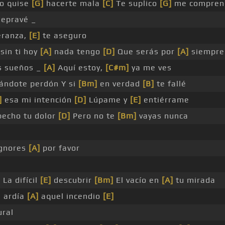
o quise
[G]
hacerte mala
[C]
Te suplico
[G]
me compren
depravé _
ranza,
[E]
te aseguro
sin ti hoy
[A]
nada tengo
[D]
Que serás por
[A]
siempre 
s sueños _
[A]
Aquí estoy,
[C#m]
ya me ves
ándote perdón Y si
[Bm]
en verdad
[B]
te fallé
]
esa mi intención
[D]
Lúpame y
[E]
entiérrame
pecho tu dolor
[D]
Pero no te
[Bm]
vayas nunca
ignores
[A]
por favor
]
La difícil
[E]
descubrir
[Bm]
El vacío en
[A]
tu mirada
 ardía
[A]
aquel incendio
[E]
ural