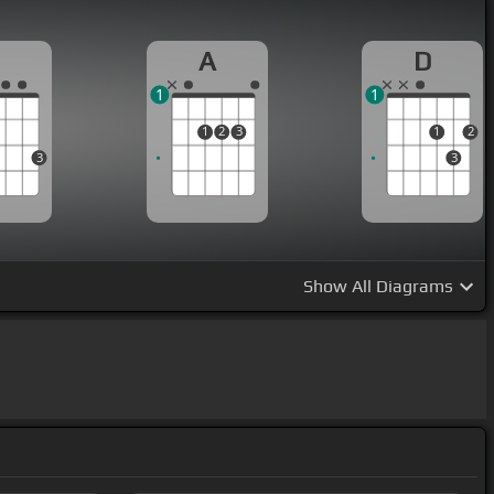
G
A
D
1
1
1
2
3
1
2
3
3
Show
All Diagrams