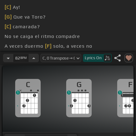
[C]
Ay!
[G]
Que va Toro?
[C]
camarada?
No se caiga el ritmo compadre
A veces duermo
[F]
solo, a veces no
fuiste,
[C]
así es la cosa
Lyrics
On
82
BPM
desvisto,
[F]
cuando se quiere
C
G
F
1
1
1
1
1
1
2
1
2
3
2
3
3
4