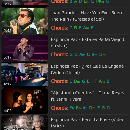
Chords:
B
A
D
E
E
F#
G
m
m
3:37
Juan Gabriel - Have You Ever Seen
The Rain? (Gracias al Sol)
Chords:
C
G
F
A
E
m
2:48
Espinoza Paz - Esta es Pa Mi Viejo (
en vivo )
Chords:
G
D
A
C
B
D
m
m
m
5:17
Espinoza Paz - ¿Por Qué La Engañé?
(Video Oficial)
Chords:
C
D
G
E
F
A
B
m
m
m
4:17
"Ajustando Cuentas" - Diana Reyes
ft. Jenni Rivera
Chords:
E
B
A
D
F
G
D
b
b
b
m
4:03
Espinoza Paz - Perdí La Pose (Video
Lyrics)