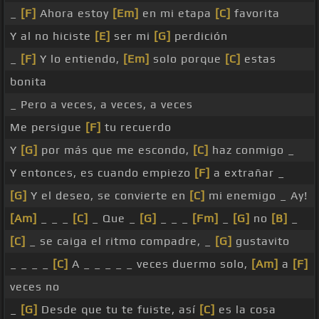
_
[F]
Ahora estoy
[Em]
en mi etapa
[C]
favorita
Y al no hiciste
[E]
ser mi
[G]
perdición
_
[F]
Y lo entiendo,
[Em]
solo porque
[C]
estas
bonita
_ Pero a veces, a veces, a veces
Me persigue
[F]
tu recuerdo
Y
[G]
por más que me escondo,
[C]
haz conmigo _
Y entonces, es cuando empiezo
[F]
a extrañar _
[G]
Y el deseo, se convierte en
[C]
mi enemigo _ Ay!
[Am]
_ _ _
[C]
_ Que _
[G]
_ _ _
[Fm]
_
[G]
no
[B]
_
[C]
_ se caiga el ritmo compadre, _
[G]
gustavito
_ _ _ _
[C]
A _ _ _ _ _ veces duermo solo,
[Am]
a
[F]
veces no
_
[G]
Desde que tu te fuiste, así
[C]
es la cosa