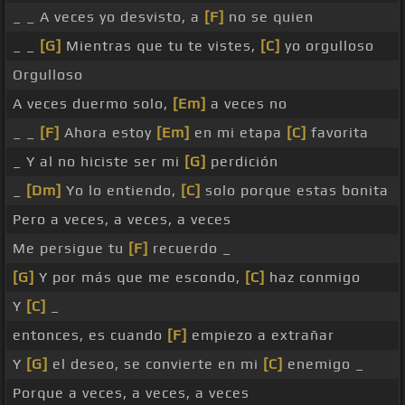
_ _ A veces yo desvisto, a
[F]
no se quien
_ _
[G]
Mientras que tu te vistes,
[C]
yo orgulloso
Orgulloso
A veces duermo solo,
[Em]
a veces no
_ _
[F]
Ahora estoy
[Em]
en mi etapa
[C]
favorita
_ Y al no hiciste ser mi
[G]
perdición
_
[Dm]
Yo lo entiendo,
[C]
solo porque estas bonita
Pero a veces, a veces, a veces
Me persigue tu
[F]
recuerdo _
[G]
Y por más que me escondo,
[C]
haz conmigo
Y
[C]
_
entonces, es cuando
[F]
empiezo a extrañar
Y
[G]
el deseo, se convierte en mi
[C]
enemigo _
Porque a veces, a veces, a veces