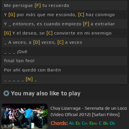
Me persigue
[F]
tu recuerdo
Y
[G]
por más que me escondo,
[C]
haz conmigo
Y _ entonces, es cuando empiezo
[F]
a extrañar
[G]
Y el deseo, se
[C]
convierte en mi enemigo
_ A veces, a
[D]
veces,
[C]
a veces
_ _ _ ¡Qué
final tan feo!
Por ahí quedó con Barén
_ _ _ _ _
[N]
_
You may also like to play
Chuy Lizarraga - Serenata de un Loco
(Video Oficial 2012) [Safari Films]
Chords:
A
E
C
E
C
B
D
b
b
m
bm
b
b
3:36