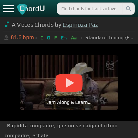
C
U
hord
A Veces Chords by
Espinoza Paz
81.6
bpm
Standard Tuning (EADGBE)
C
G
F
E
A
m
m
Jam Along & Learn...
Rapidita compadre, que no se caiga el ritmo
compadre, échale