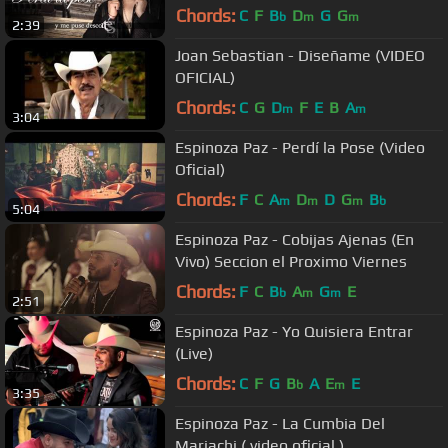
Chords:
C
F
B
D
G
G
b
m
m
2:39
Joan Sebastian - Diseñame (VIDEO
OFICIAL)
Chords:
C
G
D
F
E
B
A
m
m
3:04
Espinoza Paz - Perdí la Pose (Video
Oficial)
Chords:
F
C
A
D
D
G
B
m
m
m
b
5:04
Espinoza Paz - Cobijas Ajenas (En
Vivo) Seccion el Proximo Viernes
Chords:
F
C
B
A
G
E
b
m
m
2:51
Espinoza Paz - Yo Quisiera Entrar
(Live)
Chords:
C
F
G
B
A
E
E
b
m
3:35
Espinoza Paz - La Cumbia Del
Mariachi ( video oficial )