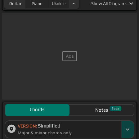
Guitar
Piano
Ukulele
Show
All Diagrams
Chords
Beta
Notes
Simplified
VERSION:
Major & minor chords only