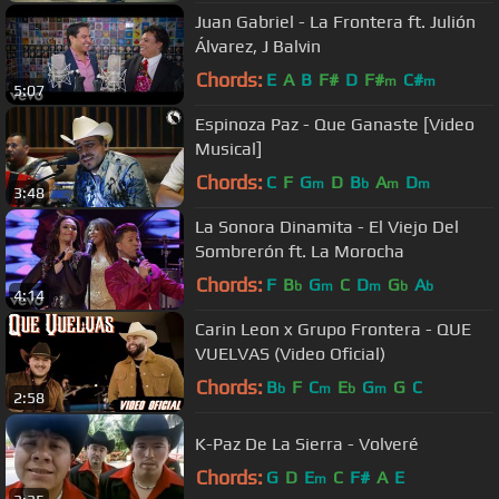
Juan Gabriel - La Frontera ft. Julión
Álvarez, J Balvin
Chords:
E
A
B
F#
D
F#
C#
m
m
5:07
Espinoza Paz - Que Ganaste [Video
Musical]
Chords:
C
F
G
D
B
A
D
m
b
m
m
3:48
La Sonora Dinamita - El Viejo Del
Sombrerón ft. La Morocha
Chords:
F
B
G
C
D
G
A
b
m
m
b
b
4:14
Carin Leon x Grupo Frontera - QUE
VUELVAS (Video Oficial)
Chords:
B
F
C
E
G
G
C
b
m
b
m
2:58
K-Paz De La Sierra - Volveré
Chords:
G
D
E
C
F#
A
E
m