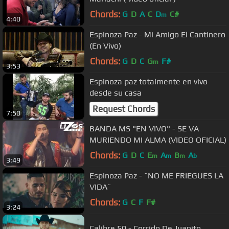
Chords:
G
D
A
C
D
C#
m
4:40
Espinoza Paz - Mi Amigo El Cantinero
(En Vivo)
Chords:
G
D
C
G
F#
m
3:53
Espinoza paz totalmente en vivo
desde su casa
Request Chords
7:50
BANDA MS "EN VIVO" - SE VA
MURIENDO MI ALMA (VIDEO OFICIAL)
Chords:
G
D
C
E
A
B
A
m
m
m
b
3:49
Espinoza Paz - ¨NO ME FRIEGUES LA
VIDA¨
Chords:
G
C
F
F#
3:24
Calibre 50 - Corrido De Juanito