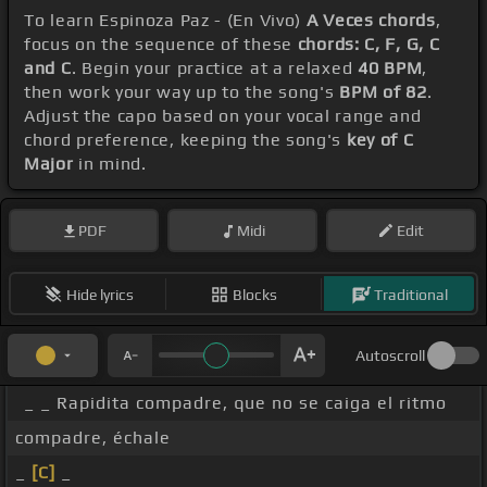
To learn Espinoza Paz - (En Vivo)
A Veces chords
,
focus on the sequence of these
chords: C, F, G, C
and C
. Begin your practice at a relaxed
40 BPM
,
then work your way up to the song's
BPM of 82
.
Adjust the capo based on your vocal range and
chord preference, keeping the song's
key of C
Major
in mind.
PDF
Midi
Edit
Hide lyrics
Blocks
Traditional
Autoscroll
_ _ Rapidita compadre, que no se caiga el ritmo
compadre, échale
_
[C]
_