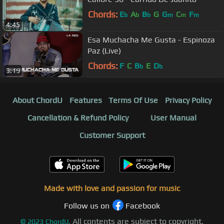
Chords:
E
A
B
G
G
C
F
b
b
b
m
m
m
4:45
Esa Muchacha Me Gusta - Espinoza
Paz (Live)
Chords:
F
C
B
E
D
b
b
3:19
About ChordU
Features
Terms Of Use
Privacy Policy
Cancellation & Refund Policy
User Manual
Customer Support
Made with love and passion for music
Follow us on
Facebook
All contents are subject to copyright,
©
2023
ChordU.