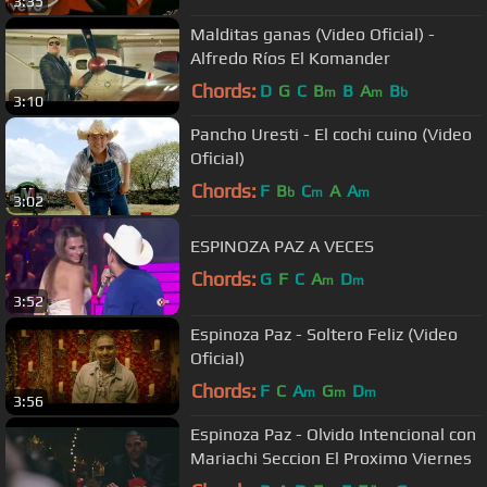
3:35
Malditas ganas (Video Oficial) -
Alfredo Ríos El Komander
Chords:
D
G
C
B
B
A
B
m
m
b
3:10
Pancho Uresti - El cochi cuino (Video
Oficial)
Chords:
F
B
C
A
A
b
m
m
3:02
ESPINOZA PAZ A VECES
Chords:
G
F
C
A
D
m
m
3:52
Espinoza Paz - Soltero Feliz (Video
Oficial)
Chords:
F
C
A
G
D
m
m
m
3:56
Espinoza Paz - Olvido Intencional con
Mariachi Seccion El Proximo Viernes