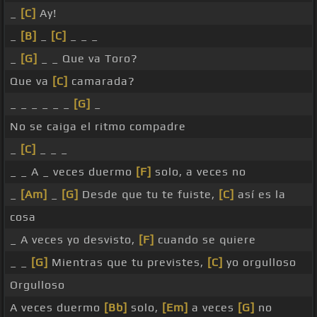
_
[C]
Ay!
_
[B]
_
[C]
_ _ _
_
[G]
_ _ Que va Toro?
Que va
[C]
camarada?
_ _ _ _ _ _
[G]
_
No se caiga el ritmo compadre
_
[C]
_ _ _
_ _ A _ veces duermo
[F]
solo, a veces no
_
[Am]
_
[G]
Desde que tu te fuiste,
[C]
así es la
cosa
_ A veces yo desvisto,
[F]
cuando se quiere
_ _
[G]
Mientras que tu previstes,
[C]
yo orgulloso
Orgulloso
A veces duermo
[Bb]
solo,
[Em]
a veces
[G]
no