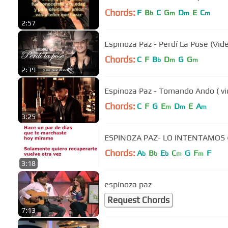
Chords:
F
B
C
G
D
E
C
b
m
m
m
2:57
Espinoza Paz - Perdí La Pose (Vide
Chords:
C
F
B
D
G
G
b
m
m
2:39
Espinoza Paz - Tomando Ando ( vid
Chords:
C
F
G
E
D
E
A
m
m
m
3:25
ESPINOZA PAZ- LO INTENTAMOS 
Chords:
A
B
E
C
G
F
F
b
b
b
m
m
3:18
espinoza paz
Request Chords
7:13