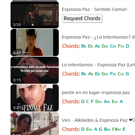
Espinoza Paz - Sentido Común
Request Chords
3:52
Espinoza Paz - ¿Lo Intentamos? (O
Chords:
B
E
A
G
C
F
D
b
b
b
m
m
m
3:22
Lo intentamos - Espinoza Paz (Let
Chords:
B
A
E
G
F
C
G
b
b
b
m
m
m
3:15
ponte en mi lugar-espinoza paz
Chords:
G
C
F
D
A
E
A
m
m
m
3:27
Ven - Alkilados & Espi
Chords:
D
E
A
G
B
F#
E
m
m
m