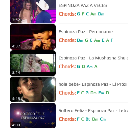
ESPINOZA PAZ A VECES
Chords:
G
F
C
A
D
m
m
3:52
Espinoza Paz - Perdoname
Chords:
D
G
C
A
E
A
F
m
m
4:37
Espinoza Paz - La Mushasha Shula 
Chords:
G
D
A
A
m
3:14
hola bebe- Espinoza Paz - El Próx
Chords:
F
C
G
D
E
D
m
m
4:16
Soltero Feliz - Espinoza Paz - Letr
Chords:
F
C
B
D
C
b
m
m
4:00