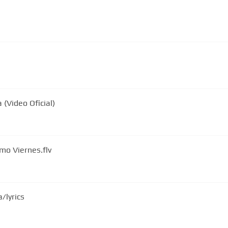
(Video Oficial)
imo Viernes.flv
a/lyrics