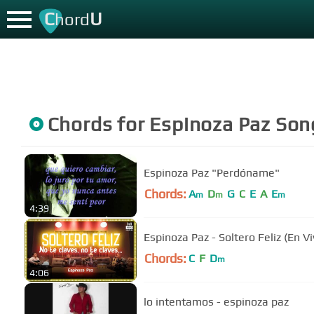
C
U
hord
Chords for
Espinoza Paz
Son
Espinoza Paz "Perdóname"
Chords:
A
D
G
C
E
A
E
m
m
m
4:39
Espinoza Paz - Soltero Feliz (En Vi
Chords:
C
F
D
m
4:06
lo intentamos - espinoza paz