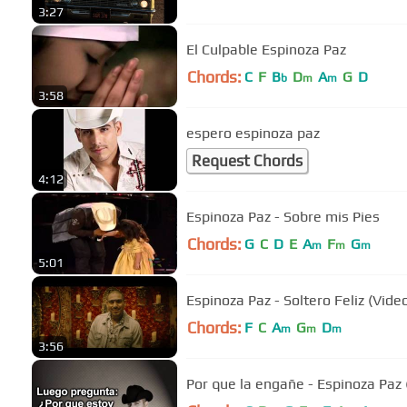
3:27
El Culpable Espinoza Paz
Chords:
C
F
B
D
A
G
D
b
m
m
3:58
espero espinoza paz
Request Chords
4:12
Espinoza Paz - Sobre mis Pies
Chords:
G
C
D
E
A
F
G
m
m
m
5:01
Espinoza Paz - Soltero Feliz (Video
Chords:
F
C
A
G
D
m
m
m
3:56
Por que la engañe - Espinoza Paz