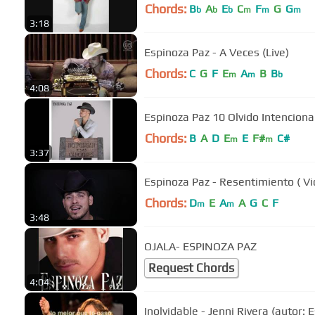
Chords:
B
A
E
C
F
G
G
b
b
b
m
m
m
3:18
Espinoza Paz - A Veces (Live)
Chords:
C
G
F
E
A
B
B
m
m
b
4:08
Espinoza Paz 10 Olvido Intenciona
Chords:
B
A
D
E
E
F#
C#
m
m
3:37
Espinoza Paz - Resentimiento ( Vid
Chords:
D
E
A
A
G
C
F
m
m
3:48
OJALA- ESPINOZA PAZ
Request Chords
4:04
Inolvidable - Jenni Rivera (autor: 