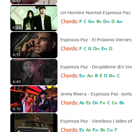
3:53
Un Hombre Normal Espinoza Paz.
Chords:
F
C
G
B
D
D
A
m
b
m
m
4:24
Espinoza Paz - El Próximo Vi
Chords:
F
C
G
D
E
D
m
m
4:17
Espinoza Paz - Despídeme (En Viv
Chords:
E
A
B
E
D
B
C
m
m
m
4:49
Jenny Rivera - Espinoza Paz -Junto
Chords:
A
E
D
F
C
C
B
b
b
b
m
m
b
4:10
Espinoza Paz - Vanidosa ( video ofi
Chords:
E
A
F
B
C
F
b
b
m
b
m