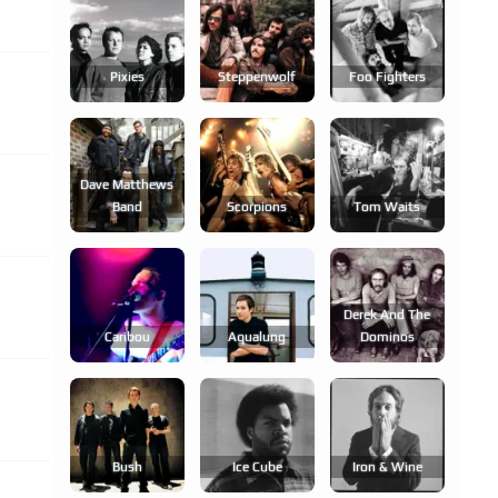
Pixies
Steppenwolf
Foo Fighters
Dave Matthews
Band
Scorpions
Tom Waits
Derek And The
Caribou
Aqualung
Dominos
Bush
Ice Cube
Iron & Wine