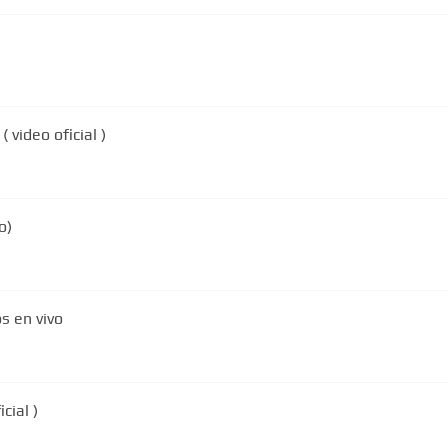
ernes ( video oficial )
o)
s en vivo
cial )