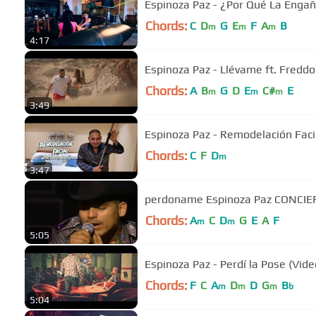
Espinoza Paz - ¿Por Qué La Engañé
Chords:
C
D
G
E
F
A
B
m
m
m
4:17
Espinoza Paz - Llévame ft. Freddo 
Chords:
A
B
G
D
E
C#
E
m
m
m
3:49
Espinoza Paz - Remodelación Facia
Chords:
C
F
D
m
3:47
perdoname Espinoza Paz CONCI
Chords:
A
C
D
G
E
A
F
m
m
5:05
Espinoza Paz - Perdí la Pose (Video
Chords:
F
C
A
D
D
G
B
m
m
m
b
5:04