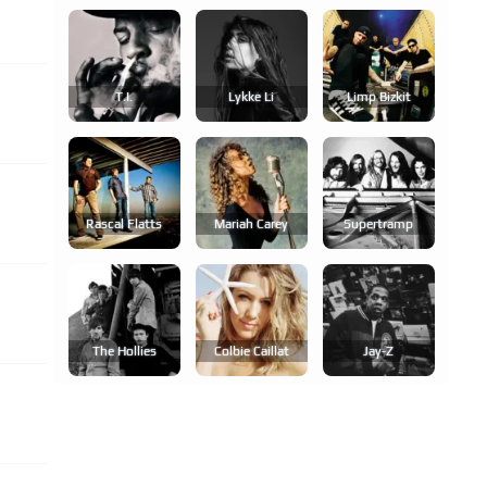
T.i.
Lykke Li
Limp Bizkit
Rascal Flatts
Mariah Carey
Supertramp
The Hollies
Colbie Caillat
Jay-Z