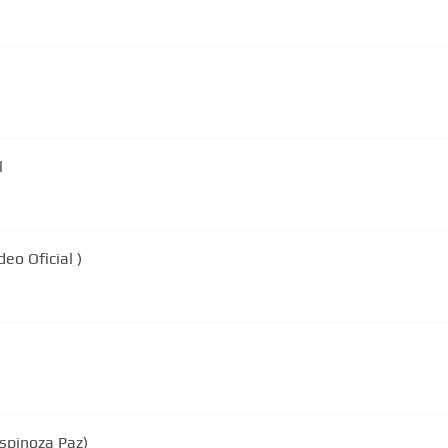
l
eo Oficial )
Espinoza Paz)