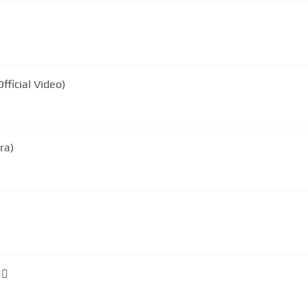
fficial Video)
ra)
noza Paz ❤🏃‍♀