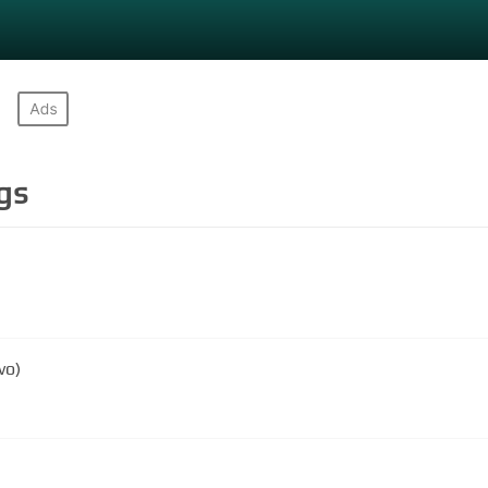
gs
vo)