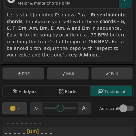
Major & minor chords only
Let's start jamming Espinoza Paz -
Resentimiento
chords
, familiarize yourself with these
chords - G,
C, F, Dm, Am, Dm, E, Am, A and Dm
in sequence.
Ease into the song by practicing at
79 BPM
before
reaching the track's full tempo of
158 BPM
. For a
balanced pitch, adjust the capo with respect to
your voice and the song's
key: A Minor
.
PDF
Midi
Edit
Hide lyrics
Blocks
Traditional
Autoscroll
_ _ _ _ _ _ _ _
_ _ _ _ _
[Dm]
_ _ _