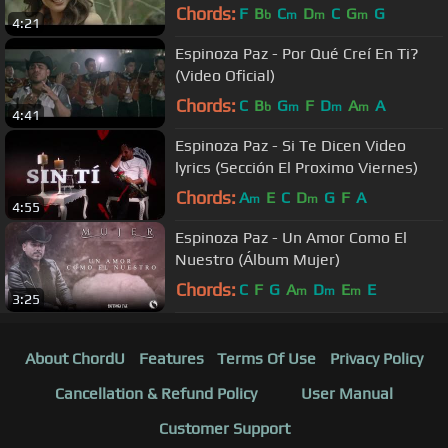
Chords:
F
B
C
D
C
G
G
b
m
m
m
4:21
Espinoza Paz - Por Qué Creí En Ti?
(Video Oficial)
Chords:
C
B
G
F
D
A
A
b
m
m
m
4:41
Espinoza Paz - Si Te Dicen Video
lyrics (Sección El Proximo Viernes)
Chords:
A
E
C
D
G
F
A
m
m
4:55
Espinoza Paz - Un Amor Como El
Nuestro (Álbum Mujer)
Chords:
C
F
G
A
D
E
E
m
m
m
3:25
About ChordU
Features
Terms Of Use
Privacy Policy
Cancellation & Refund Policy
User Manual
Customer Support