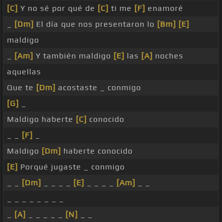
[C]
Y no sé por qué de
[C]
ti me
[F]
enamoré
_
[Dm]
El día que nos presentaron lo
[Bm]
[E]
maldigo
_
[Am]
Y también maldigo
[E]
las
[A]
noches
aquellas
Que te
[Dm]
acostaste _ conmigo
[G]
_
Maldigo haberte
[C]
conocido
_ _
[F]
_
Maldigo
[Dm]
haberte conocido
[E]
Porqué jugaste _ conmigo
_ _
[Dm]
_ _ _ _
[E]
_ _ _ _
[Am]
_ _
_ _ _ _ _ _ _ _
_
[A]
_ _ _ _ _
[N]
_ _