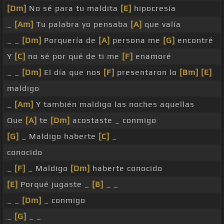
[Dm]
No sé para tu maldita
[E]
hipocresía
_
[Am]
Tu palabra yo pensaba
[A]
que valía
_ _
[Dm]
Porquería de
[A]
persona me
[G]
encontré
Y
[C]
no sé por qué de ti me
[F]
enamoré
_ _
[Dm]
El día que nos
[F]
presentaron lo
[Bm]
[E]
maldigo
_
[Am]
Y también maldigo las noches aquellas
Que
[A]
te
[Dm]
acostaste _ conmigo
[G]
_ Maldigo haberte
[C]
_
conocido
_
[F]
_ Maldigo
[Dm]
haberte conocido
[E]
Porqué jugaste _
[B]
_ _
_ _
[Dm]
_ conmigo
_
[G]
_ _