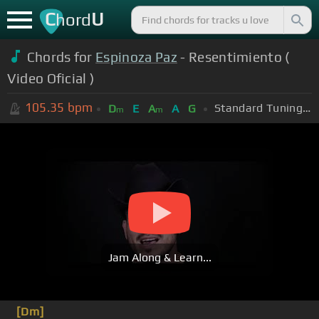
C
U
hord
Chords for
Espinoza Paz
- Resentimiento (
Video Oficial )
105.35
bpm
Standard Tuning (EADGBE)
D
E
A
A
G
m
m
Jam Along & Learn...
[Dm]