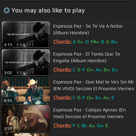
You may also like to play
Espinoza Paz - Se Te Va A Notar
(Álbum Hombre)
Chords:
A
E
D
F#
B
G
B
m
m
m
3:15
Espinoza Paz - El Tonto Que Te
Engaña (Álbum Hombre)
Chords:
C
G
F
D
A
B
E
m
m
m
m
3:02
Espinoza Paz - Que Mal te Ves Sin Mi
(EN VIVO) Seccion El Proximo Viernes
Chords:
C
G
F
D
E
A
E
m
m
m
4:55
Espinoza Paz - Cobijas Ajenas (En
Vivo) Seccion el Proximo Viernes
Chords:
F
C
B
A
G
E
b
m
m
2:51