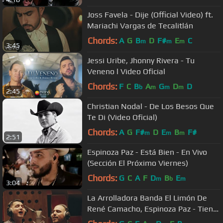
Joss Favela - Dije (Official Video) ft.
Mariachi Vargas de Tecalitlán
Chords:
A
G
B
D
F#
E
C
m
m
m
3:45
Jessi Uribe, Jhonny Rivera - Tu
Veneno l Video Oficial
Chords:
F
C
B
A
G
D
D
b
m
m
m
2:45
Christian Nodal - De Los Besos Que
Te Di (Video Oficial)
Chords:
A
G
F#
D
E
B
F#
m
m
m
2:51
Espinoza Paz - Está Bien - En Vivo
(Sección El Próximo Viernes)
Chords:
G
C
A
F
D
B
E
m
b
m
3:04
La Arrolladora Banda El Limón De
René Camacho, Espinoza Paz - Tiene
Razón La Lógica