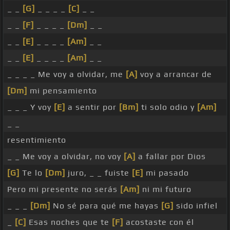
_ _
[G]
_ _ _ _
[C]
_ _
_ _
[F]
_ _ _ _
[Dm]
_ _
_ _
[E]
_ _ _ _
[Am]
_ _
_ _
[E]
_ _ _ _
[Am]
_ _
_ _ _ _ Me voy a olvidar, me
[A]
voy a arrancar de
[Dm]
mi pensamiento
_ _ _ Y voy
[E]
a sentir por
[Bm]
ti solo odio y
[Am]
_ _
resentimiento
_ _ Me voy a olvidar, no voy
[A]
a fallar por Dios
[G]
Te lo
[Dm]
juro, _ _ fuiste
[E]
mi pasado
Pero mi presente no serás
[Am]
ni mi futuro
_ _ _
[Dm]
No sé para qué me hayas
[G]
sido infiel
_
[C]
Esas noches que te
[F]
acostaste con él