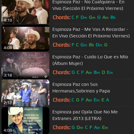
Espinoza Paz - No Cualquiera - En
Vivo (Sección El Próximo Viernes)
Chords:
C
F
D
G
G
A
B
m
m
m
b
4:10
Espinoza Paz - Me Vas A Recordar -
En Vivo (Sección El Próximo Viernes)
Chords:
F
C
G
B
D
G
m
b
m
4:08
Espinoza Paz - Cuido Lo Que es Mío
(Álbum Mujer)
Chords:
G
C
F
A
B
D
E
m
m
m
3:18
Espinoza Paz con Sus
Hermanas,Sobrinos y Papa
Chords:
C
G
F
A
E
E
A
m
m
2:17
Espinoza paz Ojala Que No Me
Extranes 2013 (LETRA)
Chords:
G
D
C
F
A
E
m
m
m
4:08