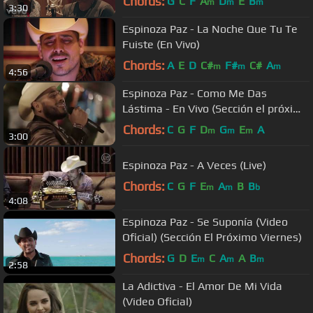
Chords:
G
C
F
A
D
E
B
m
m
m
3:30
Espinoza Paz - La Noche Que Tu Te
Fuiste (En Vivo)
Chords:
A
E
D
C#
F#
C#
A
m
m
m
4:56
Espinoza Paz - Como Me Das
Lástima - En Vivo (Sección el próximo
viernes)
Chords:
C
G
F
D
G
E
A
m
m
m
3:00
Espinoza Paz - A Veces (Live)
Chords:
C
G
F
E
A
B
B
m
m
b
4:08
Espinoza Paz - Se Suponía (Video
Oficial) (Sección El Próximo Viernes)
Chords:
G
D
E
C
A
A
B
m
m
m
2:58
La Adictiva - El Amor De Mi Vida
(Video Oficial)