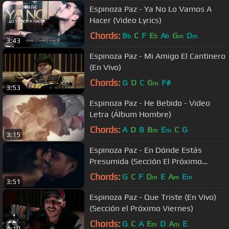
Espinoza Paz - Ya No Lo Vamos A
Hacer (Video Lyrics)
Chords:
B
C
F
E
A
G
D
b
b
b
m
m
3:43
Espinoza Paz - Mi Amigo El Cantinero
(En Vivo)
Chords:
G
D
C
G
F#
m
3:53
Espinoza Paz - He Bebido - Video
Letra (Álbum Hombre)
Chords:
A
D
B
B
E
C
G
m
m
3:15
Espinoza Paz - En Dónde Estás
Presumida (Sección El Próximo
Viernes)
Chords:
G
C
F
D
E
A
E
m
m
m
3:51
Espinoza Paz - Que Triste (En Vivo)
(Sección el Próximo Viernes)
Chords:
G
C
A
E
D
A
E
m
m
4:10