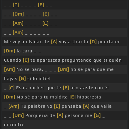
_ _
[C]
_ _ _ _
[F]
_ _
_ _
[Dm]
_ _ _ _
[E]
_ _
_ _
[Am]
_ _ _ _
[E]
_ _
_ _
[Am]
_ _ _ _ _ _
Me voy a olvidar, te
[A]
voy a tirar la
[D]
puerta en
[Dm]
la cara _ _
Cuando
[E]
te aparezcas preguntando que si quién
[Am]
No sé para, _ _ _
[Dm]
no sé para qué me
hayas
[G]
sido infiel
_
[C]
Esas noches que te
[F]
acostaste con él
[Dm]
No sé para tu maldita
[E]
hipocresía
_
[Am]
Tu palabra yo
[E]
pensaba
[A]
que valía
_ _
[Dm]
Porquería de
[A]
persona me
[G]
_
encontré