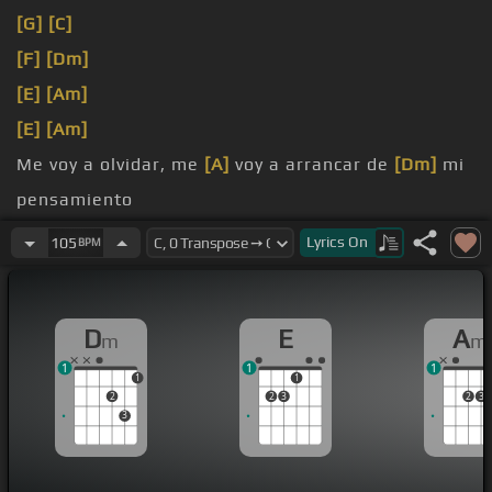
[G]
[C]
[F]
[Dm]
[E]
[Am]
[E]
[Am]
Me voy a olvidar, me
[A]
voy a arrancar de
[Dm]
mi
pensamiento
por
[Bm]
ti solo odio y
[Am]
Lyrics
On
105
BPM
resentimiento
D
E
A
m
m
1
1
1
1
1
2
2
3
2
3
3