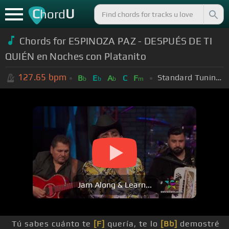
C
U
hord
Chords for ESPINOZA PAZ - DESPUÉS DE TI
QUIÉN en Noches con Platanito
127.65
bpm
Standard Tuning (EADGBE)
B
E
A
C
F
b
b
b
m
Jam Along & Learn...
Tú sabes cuánto te
[F]
quería, te lo
[Bb]
demostré