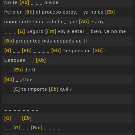
No te
[Ab]
_ _ _ olvidé
Pero en
[Bb]
el proceso estoy, _ ya no es
[Eb]
importante si no valo lo _ que
[Ab]
estoy
_ _ _
[G]
Seguro
[Fm]
voy a estar _ bien, ya no me
[Bb]
preguntes más después de ti
[B]
_ _
[Bb]
_ _ _ _
[Eb]
Después de
[Gb]
ti
Después _ _
[Ab]
_ _
_ _
[Eb]
de ti
[Bb]
_ ¿Qué
_ _
[E]
te importa
[Eb]
qué? _
_ _ _ _ _ _ _ _
_ _ _ _ _ _ _ _
[G]
_ _
[Eb]
_ _ _ _ _ _
_ _
[G]
_ _
[Bm]
_ _ _ _