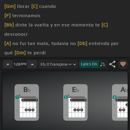
[Gm]
llorar
[C]
cuando
[F]
terminamos
[Bb]
diste la vuelta y en ese momento te
[C]
desconocí
[A]
no fui tan malo, todavía no
[Db]
entiéndo por
qué
[Dm]
te perdí
Te
[Bb]
juro mi vida que me sorprendiste con tu
[C]
Lyrics
On
128
BPM
decisión
Por
[A]
el tiempo juntos creo que merecí una
[Dm]
B
E
A
b
b
b
explicación
1
6
4
Ya no te
[Gm]
busqué, pero te
[C]
[C]
confieso que
1
1
1
1
1
1
1
1
1
1
2
no te olvidé
2
3
4
2
3
4
3
4