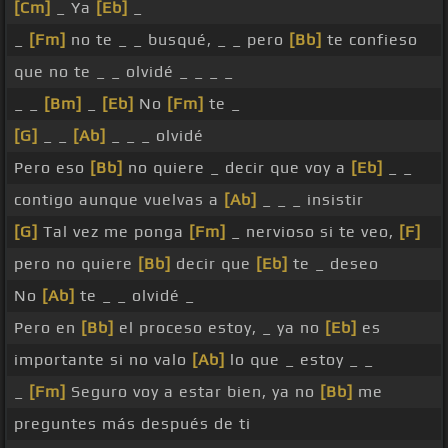
[Cm]
_ Ya
[Eb]
_
_
[Fm]
no te _ _ busqué, _ _ pero
[Bb]
te confieso
que no te _ _ olvidé _ _ _ _
_ _
[Bm]
_
[Eb]
No
[Fm]
te _
[G]
_ _
[Ab]
_ _ _ olvidé
Pero eso
[Bb]
no quiere _ decir que voy a
[Eb]
_ _
contigo aunque vuelvas a
[Ab]
_ _ _ insistir
[G]
Tal vez me ponga
[Fm]
_ nervioso si te veo,
[F]
pero no quiere
[Bb]
decir que
[Eb]
te _ deseo
No
[Ab]
te _ _ olvidé _
Pero en
[Bb]
el proceso estoy, _ ya no
[Eb]
es
importante si no valo
[Ab]
lo que _ estoy _ _
_
[Fm]
Seguro voy a estar bien, ya no
[Bb]
me
preguntes más después de ti