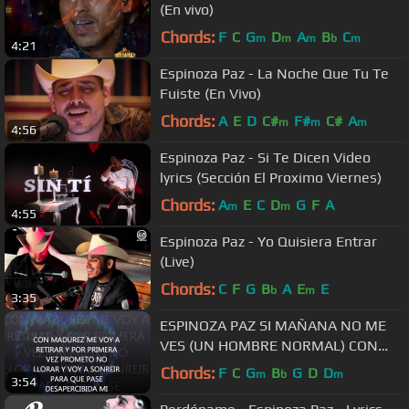
(En vivo)
Chords:
F
C
G
D
A
B
C
m
m
m
b
m
4:21
Espinoza Paz - La Noche Que Tu Te
Fuiste (En Vivo)
Chords:
A
E
D
C#
F#
C#
A
m
m
m
4:56
Espinoza Paz - Si Te Dicen Video
lyrics (Sección El Proximo Viernes)
Chords:
A
E
C
D
G
F
A
m
m
4:55
Espinoza Paz - Yo Quisiera Entrar
(Live)
Chords:
C
F
G
B
A
E
E
b
m
3:35
ESPINOZA PAZ SI MAÑANA NO ME
VES (UN HOMBRE NORMAL) CON
LETRA
Chords:
F
C
G
B
G
D
D
m
b
m
3:54