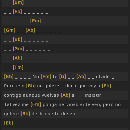
_ _
[Bm]
_ _ _
_ _
[Eb]
_ _ _ _ _ _
_ _ _ _ _ _
[Fm]
_ _
[Gm]
_ _
[Ab]
_ _ _ _ _ _
_ _
[Bb]
_ _ _ _ _ _
_ _
[Gm]
_ _ _ _ _ _
_ _
[Ab]
_ _ _ _ _ _
_ _
[Fm]
_ _ _ _ _ _
[Bb]
_ _ _ _ No
[Fm]
te
[G]
_ _
[Ab]
_ _ olvidé _
Pero eso
[Bb]
no quiere _ decir que voy a
[Eb]
_ _
contigo aunque vuelvas
[Ab]
a _ _ insistir
Tal vez me
[Fm]
ponga nervioso si te veo, pero no
quiere
[Bb]
decir que te deseo
[Eb]