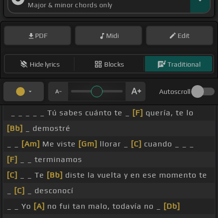
Major & minor chords only
PDF
Midi
Edit
Hide lyrics
Blocks
Traditional
Autoscroll
_ _ _ _ _ Tú sabes cuánto te _
[F]
quería, te lo
[Bb]
_ demostré
_ _
[Am]
Me viste
[Gm]
llorar _
[C]
cuando _ _ _
[F]
_ _ terminamos
[C]
_ _ Te
[Bb]
diste la vuelta y en ese momento te
_
[C]
_ desconocí
_ _ Yo
[A]
no fui tan malo, todavía no _
[Db]