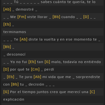
_ _ _ Tú _ _ _ _ _ _ sabes cuánto te quería, te lo
[Ab]
_ demostré _
_ _ Me
[Fm]
viste llorar _
[Bb]
cuando _ _
[D]
_ _
[Eb]
_
terminamos
_ _ _ Te
[Ab]
diste la vuelta y en ese momento te _
[Bb]
_
_ desconocí
_ _ Yo no fui
[Eb]
tan
[G]
malo, todavía no entiéndo
[D]
por qué te
[Cm]
_ perdí
_
[Eb]
_ Te juro
[Ab]
mi vida que me _ sorprendiste
con
[Bb]
tu _ decisión _ _ _
[G]
Por el tiempo juntos creo que merecí una
[C]
explicación