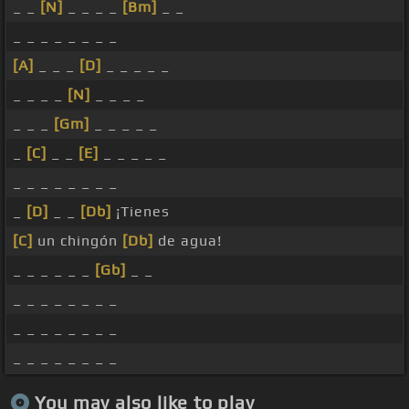
_ _
[N]
_ _ _ _
[Bm]
_ _
_ _ _ _ _ _ _ _
[A]
_ _ _
[D]
_ _ _ _ _
_ _ _ _
[N]
_ _ _ _
_ _ _
[Gm]
_ _ _ _ _
_
[C]
_ _
[E]
_ _ _ _ _
_ _ _ _ _ _ _ _
_
[D]
_ _
[Db]
¡Tienes
[C]
un chingón
[Db]
de agua!
_ _ _ _ _ _
[Gb]
_ _
_ _ _ _ _ _ _ _
_ _ _ _ _ _ _ _
_ _ _ _ _ _ _ _
You may also like to play