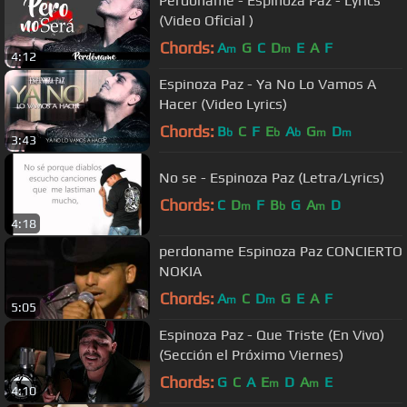
Perdóname - Espinoza Paz - Lyrics
(Video Oficial )
Chords:
A
G
C
D
E
A
F
m
m
4:12
Espinoza Paz - Ya No Lo Vamos A
Hacer (Video Lyrics)
Chords:
B
C
F
E
A
G
D
b
b
b
m
m
3:43
No se - Espinoza Paz (Letra/Lyrics)
Chords:
C
D
F
B
G
A
D
m
b
m
4:18
perdoname Espinoza Paz CONCIERTO
NOKIA
Chords:
A
C
D
G
E
A
F
m
m
5:05
Espinoza Paz - Que Triste (En Vivo)
(Sección el Próximo Viernes)
Chords:
G
C
A
E
D
A
E
m
m
4:10