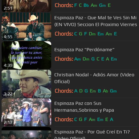
Chords:
F
C
B
A
G
E
b
m
m
2:51
Espinoza Paz - Que Mal te Ves Sin Mi
(EN VIVO) Seccion El Proximo Viernes
Chords:
C
G
F
D
E
A
E
m
m
m
4:55
Espinoza Paz "Perdóname"
Chords:
A
D
G
C
E
A
E
m
m
m
4:39
Christian Nodal - Adiós Amor (Video
Oficial)
Chords:
A
D
G
E
B
A
G
m
b
m
3:22
Espinoza Paz con Sus
Hermanas,Sobrinos y Papa
Chords:
C
G
F
A
E
E
A
m
m
2:17
Espinoza Paz - Por Qué Creí En Ti?
(Video Oficial)