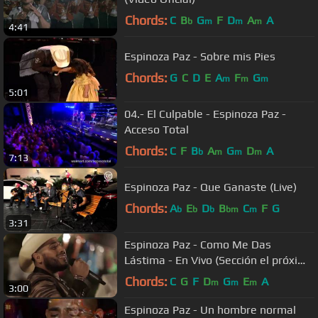
Chords:
C
B
G
F
D
A
A
b
m
m
m
4:41
Espinoza Paz - Sobre mis Pies
Chords:
G
C
D
E
A
F
G
m
m
m
5:01
04.- El Culpable - Espinoza Paz -
Acceso Total
Chords:
C
F
B
A
G
D
A
b
m
m
m
7:13
Espinoza Paz - Que Ganaste (Live)
Chords:
A
E
D
B
C
F
G
b
b
b
bm
m
3:31
Espinoza Paz - Como Me Das
Lástima - En Vivo (Sección el próximo
viernes)
Chords:
C
G
F
D
G
E
A
m
m
m
3:00
Espinoza Paz - Un hombre normal