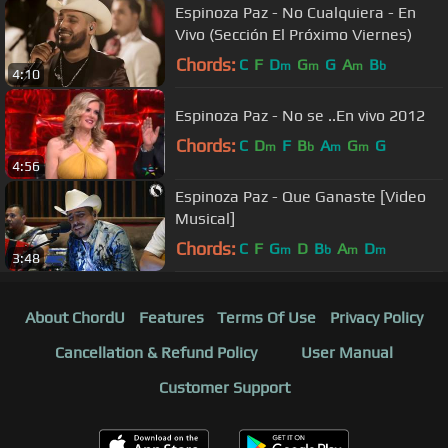
Espinoza Paz - No Cualquiera - En
Vivo (Sección El Próximo Viernes)
Chords:
C
F
D
G
G
A
B
m
m
m
b
4:10
Espinoza Paz - No se ..En vivo 2012
Chords:
C
D
F
B
A
G
G
m
b
m
m
4:56
Espinoza Paz - Que Ganaste [Video
Musical]
Chords:
C
F
G
D
B
A
D
m
b
m
m
3:48
About ChordU
Features
Terms Of Use
Privacy Policy
Cancellation & Refund Policy
User Manual
Customer Support