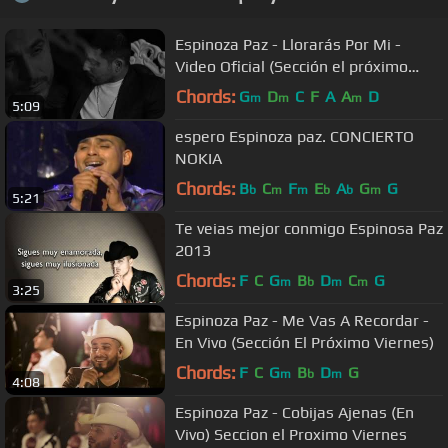
Espinoza Paz - Llorarás Por Mi -
Video Oficial (Sección el próximo
viernes)
Chords:
G
D
C
F
A
A
D
m
m
m
5:09
espero Espinoza paz. CONCIERTO
NOKIA
Chords:
B
C
F
E
A
G
G
b
m
m
b
b
m
5:21
Te veias mejor conmigo Espinosa Paz
2013
Chords:
F
C
G
B
D
C
G
m
b
m
m
3:25
Espinoza Paz - Me Vas A Recordar -
En Vivo (Sección El Próximo Viernes)
Chords:
F
C
G
B
D
G
m
b
m
4:08
Espinoza Paz - Cobijas Ajenas (En
Vivo) Seccion el Proximo Viernes