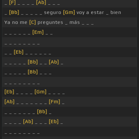
_
[F]
_ _ _ _
[Ab]
_ _ _
_
[Bb]
_ _ _ _ _ seguro
[Gm]
voy a estar _ bien
Ya no me
[C]
preguntes _ más _ _ _
_ _ _ _ _ _
[Em]
_ _
_ _ _ _ _ _ _ _
_ _
[Eb]
_ _ _ _ _ _
_ _ _ _ _
[Bb]
_ _
[Ab]
_
_ _ _ _ _
[Bb]
_ _ _
_ _ _ _ _ _ _ _
[Eb]
_ _ _ _
[Gm]
_ _ _ _
[Ab]
_ _ _ _ _ _ _
[Fm]
_
_ _ _ _ _ _ _
[Bb]
_
_ _ _ _
[Ab]
_ _ _
[Eb]
_
_ _ _ _ _ _ _ _