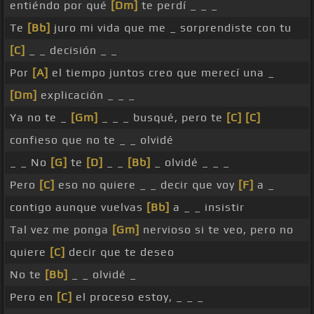
entiéndo por qué
[Dm]
te perdí _ _ _
Te
[Bb]
juro mi vida que me _ sorprendiste con tu
[C]
_ _ decisión _ _
Por
[A]
el tiempo juntos creo que merecí una _
[Dm]
explicación _ _ _
Ya no te _
[Gm]
_ _ _ busqué, pero te
[C]
[C]
confieso que no te _ _ olvidé
_ _ No
[G]
te
[D]
_ _
[Bb]
_ olvidé _ _ _
Pero
[C]
eso no quiere _ _ decir que voy
[F]
a _
contigo aunque vuelvas
[Bb]
a _ _ insistir
Tal vez me ponga
[Gm]
nervioso si te veo, pero no
quiere
[C]
decir que te deseo
No te
[Bb]
_ _ olvidé _
Pero en
[C]
el proceso estoy, _ _ _