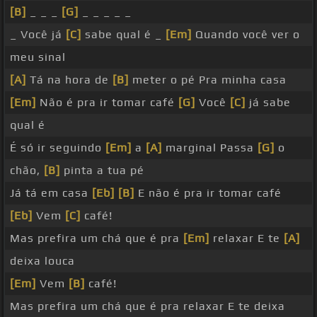
[B]
_ _ _
[G]
_ _ _ _ _
_ Você já
[C]
sabe qual é _
[Em]
Quando você ver o
meu sinal
[A]
Tá na hora de
[B]
meter o pé Pra minha casa
[Em]
Não é pra ir tomar café
[G]
Você
[C]
já sabe
qual é
É só ir seguindo
[Em]
a
[A]
marginal Passa
[G]
o
chão,
[B]
pinta a tua pé
Já tá em casa
[Eb]
[B]
E não é pra ir tomar café
[Eb]
Vem
[C]
café!
Mas prefira um chá que é pra
[Em]
relaxar E te
[A]
deixa louca
[Em]
Vem
[B]
café!
Mas prefira um chá que é pra relaxar E te deixa