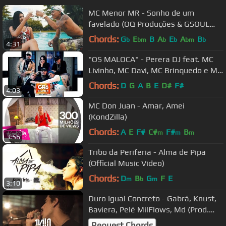
MC Menor MR - Sonho de um
favelado (OQ Produções & GSOUL
Produções) Videoclipe Oficial
Chords:
G
E
B
A
E
A
B
b
bm
b
b
bm
b
4:31
"OS MALOCA" - Perera DJ feat. MC
Livinho, MC Davi, MC Brinquedo e MC
Pedrinho (GR6 Filmes)
Chords:
D
G
A
B
E
D#
F#
4:03
MC Don Juan - Amar, Amei
(KondZilla)
Chords:
A
E
F#
C#
F#
B
m
m
m
3:56
Tribo da Periferia - Alma de Pipa
(Official Music Video)
Chords:
D
B
G
F
E
m
b
m
3:10
Duro Igual Concreto - Gabrá, Knust,
Baviera, Pelé MilFlows, Md (Prod.
RastaBeats)
Request Chords