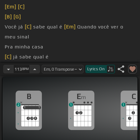
[Em]
[C]
[B]
[G]
Você já
[C]
sabe qual é
[Em]
Quando você ver o
meu sinal
Pra minha casa
[C]
já sabe qual é
Passa
[G]
o chão,
[B]
pinta a tua pé
Lyrics
On
113
BPM
[Eb]
[B]
E não é pra ir tomar café
[Eb]
Vem
[C]
café!
B
E
C
m
2
1
1
1
1
1
1
1
2
2
2
3
4
3