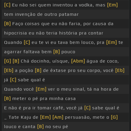
[C]
Eu não sei quem inventou a vodka, mas
[Em]
tem invenção de outro patamar
[B]
Faço coisas que eu não faria, por causa da
hipocrisia eu não teria história pra contar
Quando
[C]
eu te vi eu tava bem louco, pra
[Em]
te
agarrar faltava bem
[B]
pouco
[G]
[B]
Chá docinho, uísque,
[Abm]
água de coco,
[Eb]
a poção
[B]
de êxtase pro seu corpo, você
[Eb]
já
[C]
sabe qual é
Quando você
[Em]
ver o meu sinal, tá na hora de
[B]
meter o pé pra minha casa
E não é pra ir tomar café, você já
[C]
sabe qual é
_ Tate Kaju de
[Em]
[Am]
persuasão, mete o
[G]
louco e canta
[B]
no seu pé