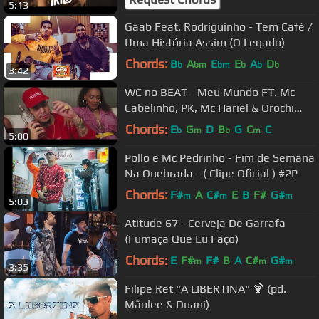
5:13
Gaab Feat. Rodriguinho - Tem Café /
Uma História Assim (O Legado)
Chords:
B
A
E
E
A
D
b
bm
bm
b
b
b
3:42
WC no BEAT - Meu Mundo FT. Mc
Cabelinho, PK, Mc Hariel & Orochi
(Clipe Oficial)
Chords:
E
G
D
B
G
C
C
b
m
b
m
5:00
Pollo e Mc Pedrinho - Fim de Semana
Na Quebrada - ( Clipe Oficial ) #2P
Chords:
F#
A
C#
E
B
F#
G#
m
m
m
5:03
Atitude 67 - Cerveja De Garrafa
(Fumaça Que Eu Faço)
Chords:
E
F#
F#
B
A
C#
G#
m
m
m
3:35
Filipe Ret "A LIBERTINA" 🍹 (pd.
Mãolee & Duani)