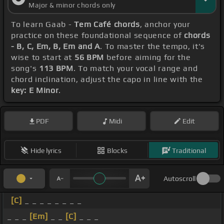
Major & minor chords only
To learn Gaab -
Tem Café chords
, anchor your
practice on these foundational sequence of
chords
- B, C, Em, B, Em and A
. To master the tempo, it's
wise to start at
56 BPM
before aiming for the
song's
113 BPM
. To match your vocal range and
chord inclination, adjust the capo in line with the
key: E Minor
.
PDF
Midi
Edit
Hide lyrics
Blocks
Traditional
Autoscroll
[C]
_ _ _ _ _ _ _ _
_ _ _
[Em]
_ _
[C]
_ _ _