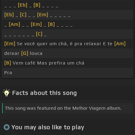
_ _ _
[Eb]
_
[B]
_ _ _ _
[Eb]
_
[C]
_ _
[Em]
_ _ _ _ _
_
[Am]
_ _
[Em]
_
[B]
_ _ _ _
_ _ _ _ _ _ _
[C]
_
[Em]
Se você quer um chá, é pra relaxar E te
[Am]
deixar
[G]
louca
[B]
Vem café Mas prefira um chá
Pra
Facts about this song
This song was featured on the Melhor Viagem album.
You may also like to play