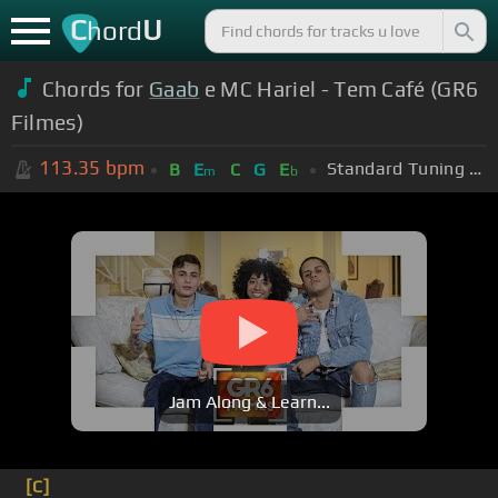
C
U
hord
Chords for
Gaab
e MC Hariel - Tem Café (GR6
Filmes)
113.35
bpm
Standard Tuning (EADGBE)
B
E
C
G
E
m
b
Jam Along & Learn...
[C]