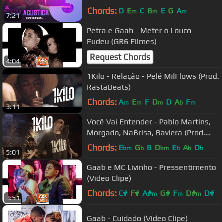
Choice
Chords:
D
E
C
B
E
G
A
m
m
m
7:21
Petra e Gaab - Meter o Louco -
Fudeu (GR6 Filmes)
Request Chords
4:04
1Kilo - Relação - Pelé MilFlows (Prod.
RastaBeats)
Chords:
A
E
F
D
D
A
F
m
m
m
b
m
3:11
Você Vai Entender - Pablo Martins,
Morgado, NaBrisa, Baviera (Prod.
RastaBeats)
Chords:
E
G
B
D
E
A
D
bm
b
bm
b
b
b
5:01
Gaab e MC Livinho - Pressentimento
(Video Clipe)
Chords:
C#
F#
A#
G#
F
D#
D#
m
m
m
3:51
Gaab - Cuidado (Video Clipe)