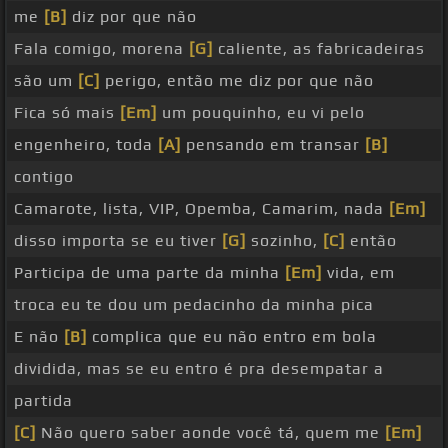
me
[B]
diz por que não
Fala comigo, morena
[G]
caliente, as fabricadeiras
são um
[C]
perigo, então me diz por que não
Fica só mais
[Em]
um pouquinho, eu vi pelo
engenheiro, toda
[A]
pensando em transar
[B]
contigo
Camarote, lista, VIP, Opemba, Camarim, nada
[Em]
disso importa se eu tiver
[G]
sozinho,
[C]
então
Participa de uma parte da minha
[Em]
vida, em
troca eu te dou um pedacinho da minha pica
E não
[B]
complica que eu não entro em bola
dividida, mas se eu entro é pra desempatar a
partida
[C]
Não quero saber aonde você tá, quem me
[Em]