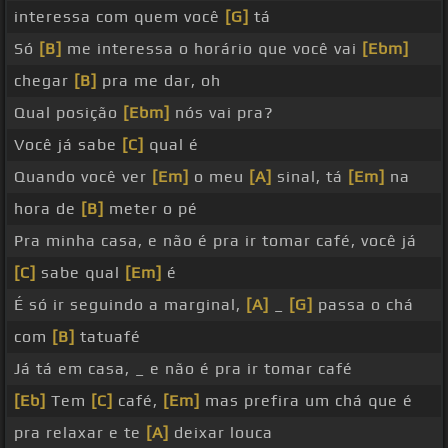
interessa com quem você
[G]
tá
Só
[B]
me interessa o horário que você vai
[Ebm]
chegar
[B]
pra me dar, oh
Qual posição
[Ebm]
nós vai pra?
Você já sabe
[C]
qual é
Quando você ver
[Em]
o meu
[A]
sinal, tá
[Em]
na
hora de
[B]
meter o pé
Pra minha casa, e não é pra ir tomar café, você já
[C]
sabe qual
[Em]
é
É só ir seguindo a marginal,
[A]
_
[G]
passa o chá
com
[B]
tatuafé
Já tá em casa, _ e não é pra ir tomar café
[Eb]
Tem
[C]
café,
[Em]
mas prefira um chá que é
pra relaxar e te
[A]
deixar louca