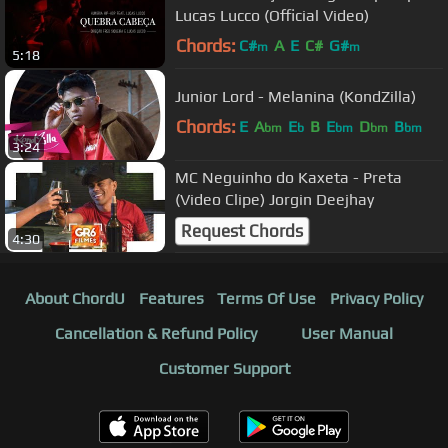
Lucas Lucco (Official Video)
Chords:
C#
A
E
C#
G#
m
m
5:18
Junior Lord - Melanina (KondZilla)
Chords:
E
A
E
B
E
D
B
bm
b
bm
bm
bm
3:24
MC Neguinho do Kaxeta - Preta
(Video Clipe) Jorgin Deejhay
Request Chords
4:30
About ChordU
Features
Terms Of Use
Privacy Policy
Cancellation & Refund Policy
User Manual
Customer Support