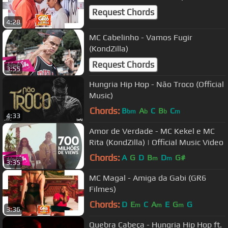
Request Chords
4:28
MC Cabelinho - Vamos Fugir
(KondZilla)
Request Chords
3:55
Hungria Hip Hop - Não Troco (Official
Music)
Chords:
B
A
C
B
C
bm
b
b
m
4:33
Amor de Verdade - MC Kekel e MC
Rita (KondZilla) | Official Music Video
Chords:
A
G
D
B
D
G#
m
m
3:35
MC Magal - Amiga da Gabi (GR6
Filmes)
Chords:
D
E
C
A
E
G
G
m
m
m
3:36
Quebra Cabeça - Hungria Hip Hop ft.