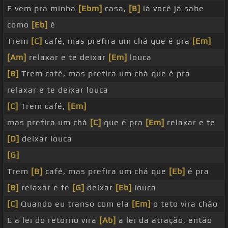
E vem pra minha
[Ebm]
casa,
[B]
lá você já sabe
como
[Eb]
é
Trem
[C]
café, mas prefira um chá que é pra
[Em]
[Am]
relaxar e te deixar
[Em]
louca
[B]
Trem café, mas prefira um chá que é pra
relaxar e te deixar louca
[C]
Trem café,
[Em]
mas prefira um chá
[C]
que é pra
[Em]
relaxar e te
[D]
deixar louca
[G]
Trem
[B]
café, mas prefira um chá que
[Eb]
é pra
[B]
relaxar e te
[G]
deixar
[Eb]
louca
[C]
Quando eu transo com ela
[Em]
o teto vira chão
E a lei do retorno vira
[Ab]
a lei da atração, então