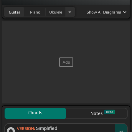
Guitar
Piano
Ukulele
Show
All Diagrams
Chords
Beta
Notes
Simplified
VERSION: