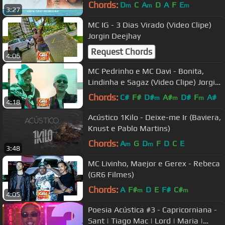
Chords:
D
C
A
D
A
F
E
m
m
m
3:27
MC IG - 3 Dias Virado (Video Clipe)
Jorgin Deejhay
Request Chords
4:06
MC Pedrinho e MC Davi - Bonita,
Lindinha e Sagaz (Video Clipe) Jorgin
Deejhay
Chords:
C#
F#
D#
A#
D#
F
A#
m
m
m
4:18
Acústico 1Kilo - Deixe-me Ir (Baviera,
Knust e Pablo Martins)
Chords:
A
G
D
F
D
C
E
m
m
3:48
MC Livinho, Maejor e Gerex - Rebeca
(GR6 Filmes)
Chords:
A
F#
D
E
F#
C#
m
m
4:05
Poesia Acústica #3 - Capricorniana -
Sant | Tiago Mac | Lord | Maria |