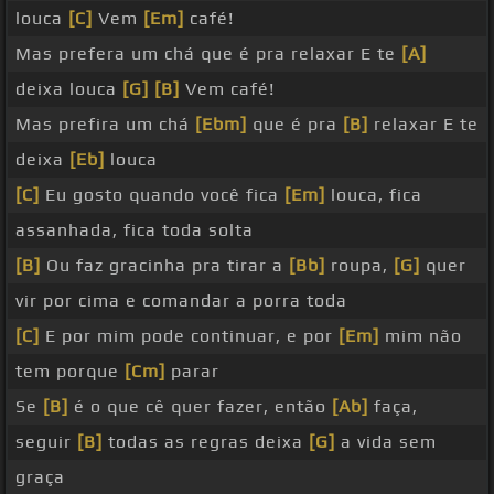
louca
[C]
Vem
[Em]
café!
Mas prefera um chá que é pra relaxar E te
[A]
deixa louca
[G]
[B]
Vem café!
Mas prefira um chá
[Ebm]
que é pra
[B]
relaxar E te
deixa
[Eb]
louca
[C]
Eu gosto quando você fica
[Em]
louca, fica
assanhada, fica toda solta
[B]
Ou faz gracinha pra tirar a
[Bb]
roupa,
[G]
quer
vir por cima e comandar a porra toda
[C]
E por mim pode continuar, e por
[Em]
mim não
tem porque
[Cm]
parar
Se
[B]
é o que cê quer fazer, então
[Ab]
faça,
seguir
[B]
todas as regras deixa
[G]
a vida sem
graça