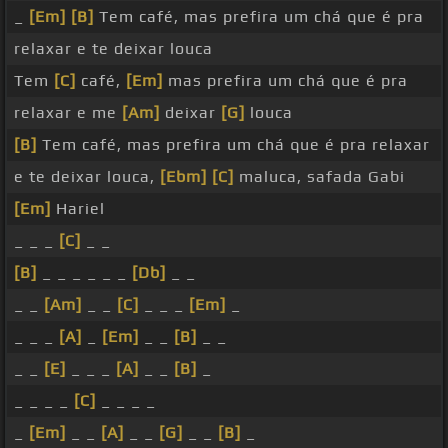
_
[Em]
[B]
Tem café, mas prefira um chá que é pra
relaxar e te deixar louca
Tem
[C]
café,
[Em]
mas prefira um chá que é pra
relaxar e me
[Am]
deixar
[G]
louca
[B]
Tem café, mas prefira um chá que é pra relaxar
e te deixar louca,
[Ebm]
[C]
maluca, safada Gabi
[Em]
Hariel
_ _ _
[C]
_ _
[B]
_ _ _ _ _ _
[Db]
_ _
_ _
[Am]
_ _
[C]
_ _ _
[Em]
_
_ _ _
[A]
_
[Em]
_ _
[B]
_ _
_ _
[E]
_ _ _
[A]
_ _
[B]
_
_ _ _ _
[C]
_ _ _ _
_
[Em]
_ _
[A]
_ _
[G]
_ _
[B]
_