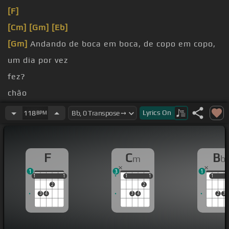
[F]
[Cm]
[Gm]
[Eb]
[Gm]
Andando de boca em boca, de copo em copo,
um dia por vez
fez?
chão
da mão
Lyrics
On
118
BPM
fechar
F
C
B
m
b
1
3
1
1
1
1
1
1
1
1
1
1
1
1
2
2
3
4
3
4
2
3