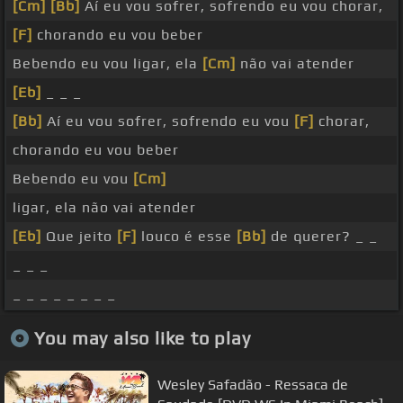
[Cm]
[Bb]
Aí eu vou sofrer, sofrendo eu vou chorar,
[F]
chorando eu vou beber
Bebendo eu vou ligar, ela
[Cm]
não vai atender
[Eb]
_ _ _
[Bb]
Aí eu vou sofrer, sofrendo eu vou
[F]
chorar,
chorando eu vou beber
Bebendo eu vou
[Cm]
ligar, ela não vai atender
[Eb]
Que jeito
[F]
louco é esse
[Bb]
de querer? _ _
_ _ _
_ _ _ _ _ _ _ _
You may also like to play
Wesley Safadão - Ressaca de