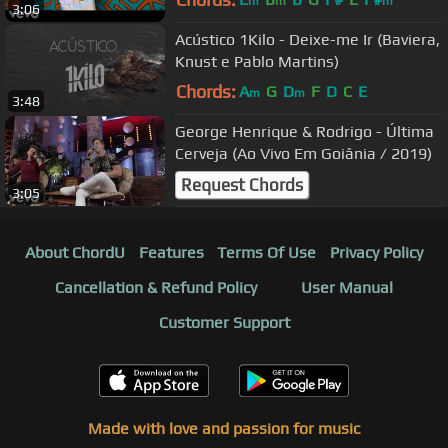
m
m
m
3:06
Acústico 1Kilo - Deixe-me Ir (Baviera,
Knust e Pablo Martins)
Chords:
A
G
D
F
D
C
E
m
m
3:48
George Henrique & Rodrigo - Última
Cerveja (Ao Vivo Em Goiânia / 2019)
Request Chords
3:05
About ChordU
Features
Terms Of Use
Privacy Policy
Cancellation & Refund Policy
User Manual
Customer Support
Made with love and passion for music