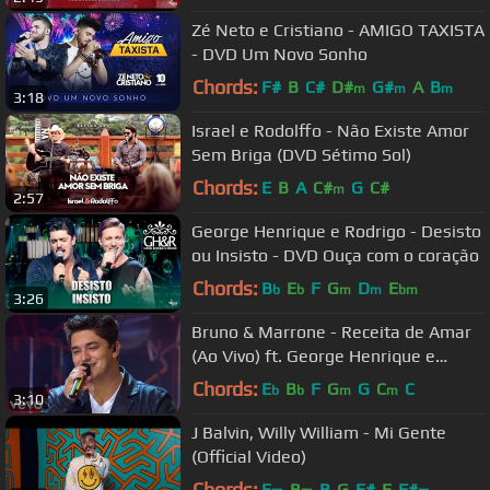
Zé Neto e Cristiano - AMIGO TAXISTA
- DVD Um Novo Sonho
Chords:
F#
B
C#
D#
G#
A
B
m
m
m
3:18
Israel e Rodolffo - Não Existe Amor
Sem Briga (DVD Sétimo Sol)
Chords:
E
B
A
C#
G
C#
m
2:57
George Henrique e Rodrigo - Desisto
ou Insisto - DVD Ouça com o coração
Chords:
B
E
F
G
D
E
b
b
m
m
bm
3:26
Bruno & Marrone - Receita de Amar
(Ao Vivo) ft. George Henrique e
Rodrigo
Chords:
E
B
F
G
G
C
C
b
b
m
m
3:10
J Balvin, Willy William - Mi Gente
(Official Video)
Chords:
E
B
B
G
F#
E
F#