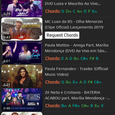
DVD Luiza e Maurílio Ao Vivo
#LuizaeMaurilioAoVivo
Chords:
G
D
C
A
D
F
E
m
m
m
3:24
MC Luan da BS - Olha Menorzin
(Clipe Oficial) Lançamento 2019
Request Chords
3:47
Paula Mattos - Amiga Part. Marília
Mendonça (DVD Ao Vivo em São
Paulo)
Chords:
E
A
D
B
C#
F#
B
m
m
3:01
Paula Fernandes - Traidor (Official
Music Video)
Chords:
G
B
E
A
D
F#
C#
m
m
m
3:21
Zé Neto e Cristiano - BATERIA
ACABOU part. Marília Mendonça -
DVD Um Novo Sonho
Chords:
B
A
F#
C#
B
E
E
m
m
m
m
2:46