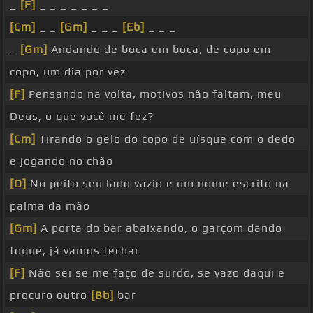
_
[F]
_ _ _ _ _ _ _
[Cm]
_ _
[Gm]
_ _ _
[Eb]
_ _ _
_
[Gm]
Andando de boca em boca, de copo em
copo, um dia por vez
[F]
Pensando na volta, motivos não faltam, meu
Deus, o que você me fez?
[Cm]
Tirando o gelo do copo de uísque com o dedo
e jogando no chão
[D]
No peito seu lado vazio e um nome escrito na
palma da mão
[Gm]
A porta do bar abaixando, o garçom dando
toque, já vamos fechar
[F]
Não sei se me faço de surdo, se vazo daqui e
procuro outro
[Bb]
bar