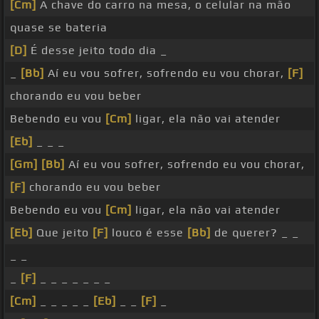
[Cm]
A chave do carro na mesa, o celular na mão
quase se bateria
[D]
É desse jeito todo dia _
_
[Bb]
Aí eu vou sofrer, sofrendo eu vou chorar,
[F]
chorando eu vou beber
Bebendo eu vou
[Cm]
ligar, ela não vai atender
[Eb]
_ _ _
[Gm]
[Bb]
Aí eu vou sofrer, sofrendo eu vou chorar,
[F]
chorando eu vou beber
Bebendo eu vou
[Cm]
ligar, ela não vai atender
[Eb]
Que jeito
[F]
louco é esse
[Bb]
de querer? _ _
_ _
_
[F]
_ _ _ _ _ _ _
[Cm]
_ _ _ _ _
[Eb]
_ _
[F]
_