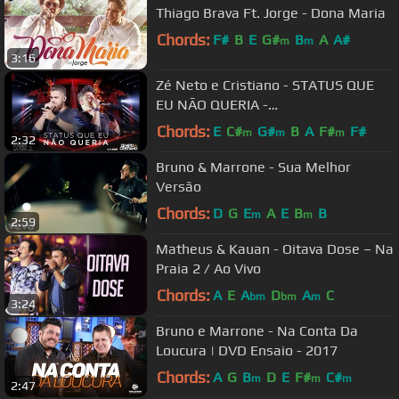
Thiago Brava Ft. Jorge - Dona Maria
Chords:
F#
B
E
G#
B
A
A#
m
m
3:16
Zé Neto e Cristiano - STATUS QUE
EU NÃO QUERIA -
#EsqueceOMundoLaFora
Chords:
E
C#
G#
B
A
F#
F#
m
m
m
2:32
Bruno & Marrone - Sua Melhor
Versão
Chords:
D
G
E
A
E
B
B
m
m
2:59
Matheus & Kauan - Oitava Dose – Na
Praia 2 / Ao Vivo
Chords:
A
E
A
D
A
C
bm
bm
m
3:24
Bruno e Marrone - Na Conta Da
Loucura | DVD Ensaio - 2017
Chords:
A
G
B
D
E
F#
C#
m
m
m
2:47