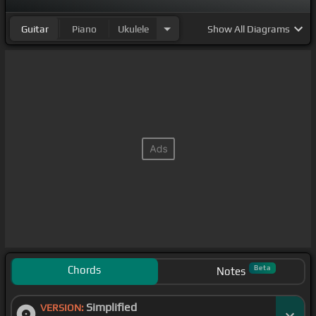
Guitar
Piano
Ukulele
Show
All Diagrams
Chords
Beta
Notes
Simplified
VERSION: