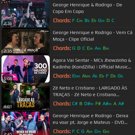
George Henrique & Rodrigo - De
Copo Em Copo
Chords:
F
C
B
E
G
D
C
m
b
b
m
2:36
George Henrique e Rodrigo - Vem Cá
Moça - Clipe Oficial
Chords:
G
D
C
E
A
B
m
m
m
2:35
Agora Vai Sentar - MCs Jhowzinho &
Kadinho (KondZilla) | Official Music
Video
Chords:
E
A
A
E
F
D
G
bm
bm
b
b
b
b
5:08
Zé Neto e Cristiano - LARGADO ÀS
TRAÇAS - Zé Neto e Cristiano
Acústico
Chords:
C#
B
D#
F#
A#
A
A#
m
m
4:01
George Henrique e Rodrigo - Deixa
eu voar pt. Jorge e Mateus - DVD
Ouça com o coração
Chords:
F
C
G
A
D
G
m
m
m
2:45