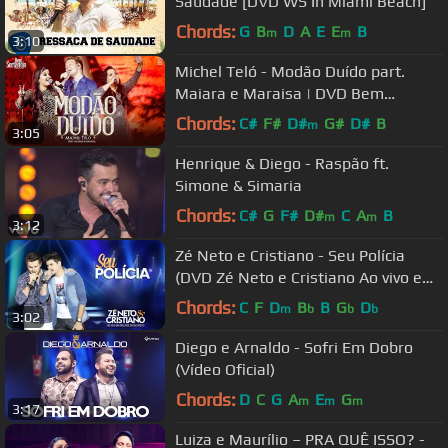
Saudade [DVD WS In Miami Beach]
Chords:
G
B
D
A
E
E
B
m
m
3:10
Michel Teló - Modão Duído part.
Maiara e Maraisa | DVD Bem
Sertanejo
Chords:
C#
F#
D#
G#
D#
B
m
3:05
Henrique & Diego - Raspão ft.
Simone & Simaria
Chords:
C#
G
F#
D#
C
A
B
m
m
3:12
Zé Neto e Cristiano - Seu Polícia
(DVD Zé Neto e Cristiano Ao vivo em
São José do Rio Preto)
Chords:
C
F
D
B
B
G
D
m
b
b
b
3:02
Diego e Arnaldo - Sofri Em Dobro
(Vídeo Oficial)
Chords:
D
C
G
A
E
G
m
m
m
3:17
Luiza e Maurílio – PRA QUÊ ISSO? -