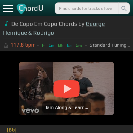
C
U
hord
De Copo Em Copo Chords by
George
Henrique & Rodrigo
117.8
bpm
Standard Tuning (EADGBE)
F
C
B
E
G
m
b
b
m
Jam Along & Learn...
[Bb]