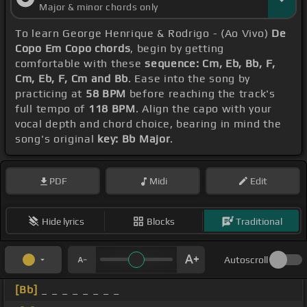
Major & minor chords only
To learn George Henrique & Rodrigo - (Ao Vivo)
De
Copo Em Copo chords
, begin by getting
comfortable with these
sequence: Cm, Eb, Bb, F,
Cm, Eb, F, Cm and Bb
. Ease into the song by
practicing at
58 BPM
before reaching the track's
full tempo of
118 BPM
. Align the capo with your
vocal depth and chord choice, bearing in mind the
song's original
key: Bb Major
.
PDF
Midi
Edit
Hide lyrics
Blocks
Traditional
Autoscroll
[Bb]
_ _ _ _ _ _ _ _