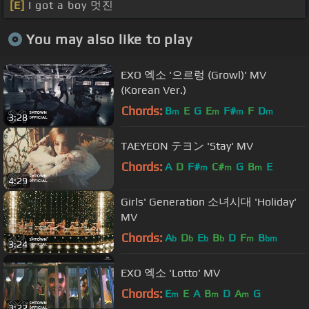
[E]
I got a boy 멋진
You may also like to play
EXO 엑소 '으르렁 (Growl)' MV
(Korean Ver.)
Chords:
B
E
G
E
F#
F
D
m
m
m
m
3:28
TAEYEON テヨン 'Stay' MV
Chords:
A
D
F#
C#
G
B
E
m
m
m
4:29
Girls' Generation 소녀시대 'Holiday'
MV
Chords:
A
D
E
B
D
F
B
b
b
b
b
m
bm
3:24
EXO 엑소 'Lotto' MV
Chords:
E
E
A
B
D
A
G
m
m
m
3:22