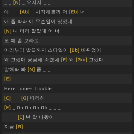
_ _
[N]
_ 요지지 _ _
예 _ _
[Ab]
_ 시작해볼까 어
[Eb]
너
얘 좀 봐라 얘 무슨일이 있었데
[N]
내 머리 잘랐대 어 너
또 얘 좀 보라고
머리부터 발끝까지 스타일이
[Bb]
바뀌었어
왜 그랬대 궁금해 죽겠네
[E]
왜
[Gm]
그랬대
말해봐 봐
[N]
좀 _ _
[E]
_ _ _ _ _ _ _ _
Here comes trouble
[C]
_ _
[G]
따라해
[E]
_ Oh Oh Oh Oh _ _ _
_ _ _
[C]
넌 잘 나왔어
지금
[G]