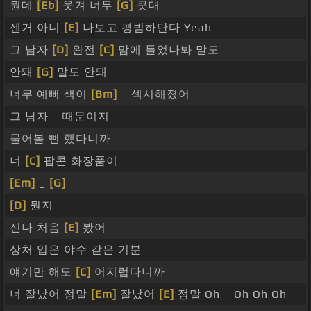
뭔데
[Eb]
웃겨 너무
[G]
콧대
센거 아니
[E]
나보고 평범하단다 Yeah
그 남자
[D]
완전
[C]
맘에 들었나봐 말도
안돼
[G]
말도 안돼
너무 예뻐 색이
[Bm]
_ 섹시해졌어
그 남자 _ 때문이지
물어볼 뻔 했다니까
너
[C]
팝콘 화장품이
[Em]
_
[G]
[D]
뭔지
신나 처음
[E]
봤어
상처 입은 야수 같은 기분
얘기만 해도
[C]
어지럽다니까
너 잘났어 정말
[Em]
잘났어
[E]
정말 Oh _ Oh Oh Oh _