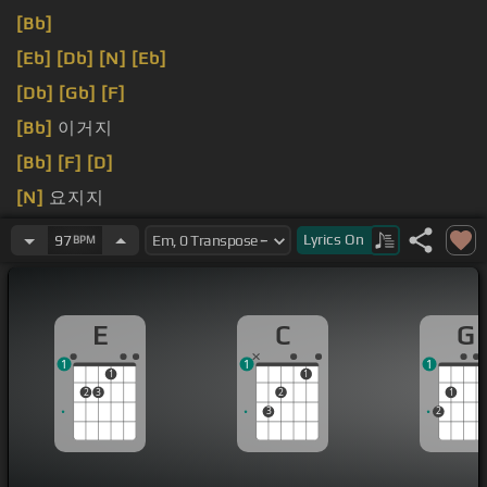
[Bb]
[Eb]
[Db]
[N]
[Eb]
[Db]
[Gb]
[F]
[Bb]
이거지
[Bb]
[F]
[D]
[N]
요지지
예
[Ab]
시작해볼까 어
[Eb]
너
Lyrics
On
97
BPM
E
C
G
1
1
1
1
1
2
3
2
1
3
2