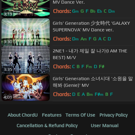
MV Dance Ver.
Chords:
G
G
F
B
E
C
D
m
b
b
m
3:19
Girls' Generation 少女時代 'GALAXY
SUPERNOVA' MV Dance ver.
Chords:
D
A
F
G
A
C
D
m
m
3:30
2NE1 - 내가 제일 잘 나가(I AM THE
BEST) M/V
Chords:
C
B
F
F
D
F#
m
3:35
Girls' Generation 소녀시대 '소원을 말
해봐 (Genie)' MV
Chords:
D
E
A
B
F#
B
F
m
m
4:01
About ChordU
Features
Terms Of Use
Privacy Policy
Cancellation & Refund Policy
User Manual