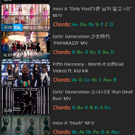
miss A “Only You(다른 남자 말고 너)”
M/V
Chords:
A
D
B
G
F
C
D
m
m
b
3:22
Girls' Generation 少女時代
'PAPARAZZI' MV
Chords:
B
B
G
E
E
A
D
m
m
m
6:37
Fifth Harmony - Worth It (Official
Video) ft. Kid Ink
Chords:
A
G
C
E
C
A
B
b
m
b
bm
3:45
Girls' Generation 소녀시대 'Run Devil
Run' MV
Chords:
G
B
E
B
D
A
E
m
m
3:28
miss A “Hush” M/V
Chords:
B
A
D
F
G
A
A
b
b
b
m
bm