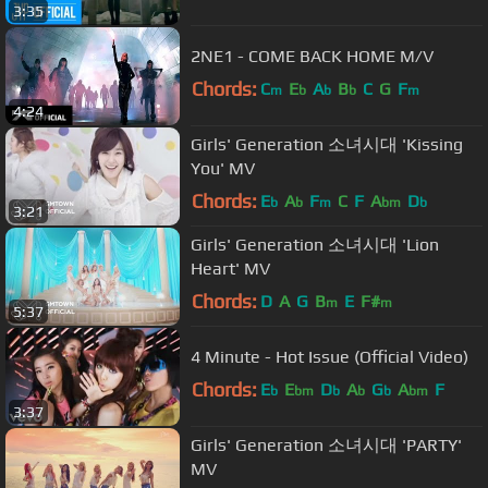
3:35
2NE1 - COME BACK HOME M/V
Chords:
C
E
A
B
C
G
F
m
b
b
b
m
4:24
Girls' Generation 소녀시대 'Kissing
You' MV
Chords:
E
A
F
C
F
A
D
b
b
m
bm
b
3:21
Girls' Generation 소녀시대 'Lion
Heart' MV
Chords:
D
A
G
B
E
F#
m
m
5:37
4 Minute - Hot Issue (Official Video)
Chords:
E
E
D
A
G
A
F
b
bm
b
b
b
bm
3:37
Girls' Generation 소녀시대 'PARTY'
MV