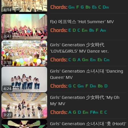
Chords:
G
F
G
B
E
C
D
m
b
b
m
4:14
f(x) 에프엑스 'Hot Summer' MV
Chords:
E
D
C
E
B
F
A
m
b
m
3:47
Girls' Generation 少女時代
'LOVE&GIRLS' MV Dance ver.
Chords:
C
G
A
G
E
E
C
m
m
b
m
3:18
Girls' Generation 소녀시대 'Dancing
Queen' MV
Chords:
G
C
G
F
D
B
D
m
m
b
4:24
Girls' Generation 少女時代 'My Oh
My' MV
Chords:
A
G
D
E
F#
E
C
m
m
3:27
Girls' Generation 소녀시대 '훗 (Hoot)'