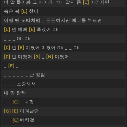
너 말 들어봐 그 아이가 너네 알지 좀
[C]
어리지만
속은 꽉
[E]
찼어
어떨 땐 오빠처럼 _ 든든하지만 애교를 부르면
[C]
넌 예뻐
[E]
죽겠어 Oh
_ _ _ Oh Oh
[C]
넌
[E]
미쳤어 미쳤어 Oh _ _ Oh
[C]
넌 미쳤어
[G]
_
[N]
미쳤어
_
[E]
_
_ _ _ _ _ _ 난 정말
_ _ _ 소중해서
내 맘 깜빡
_ _
[C]
_ 내껏
[G]
[E]
마겨날땐 _ _ _ _ _ _ _ _
_ _
[C]
뻐킹걸