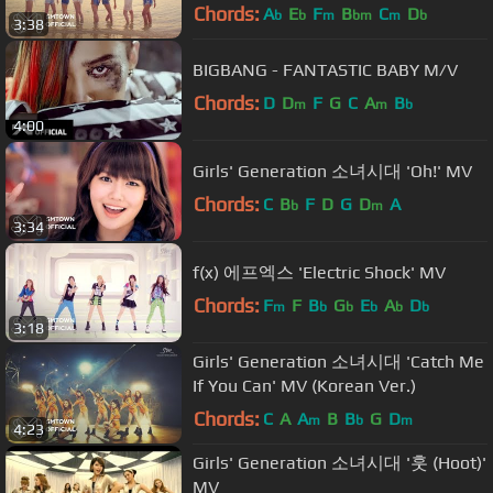
Chords:
A
E
F
B
C
D
b
b
m
bm
m
b
3:38
BIGBANG - FANTASTIC BABY M/V
Chords:
D
D
F
G
C
A
B
m
m
b
4:00
Girls' Generation 소녀시대 'Oh!' MV
Chords:
C
B
F
D
G
D
A
b
m
3:34
f(x) 에프엑스 'Electric Shock' MV
Chords:
F
F
B
G
E
A
D
m
b
b
b
b
b
3:18
Girls' Generation 소녀시대 'Catch Me
If You Can' MV (Korean Ver.)
Chords:
C
A
A
B
B
G
D
m
b
m
4:23
Girls' Generation 소녀시대 '훗 (Hoot)'
MV