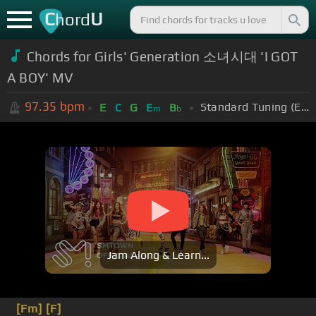
C
U
hord
Chords for Girls' Generation 소녀시대 'I GOT
A BOY' MV
97.35
bpm
Standard Tuning (EADGBE)
E
C
G
E
B
m
b
Jam Along & Learn...
[Fm]
[F]