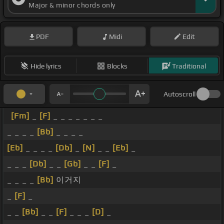
Major & minor chords only
PDF
Midi
Edit
Hide lyrics
Blocks
Traditional
Autoscroll
[Fm]
_
[F]
_ _ _ _ _ _ _
_ _ _ _
[Bb]
_ _ _ _
[Eb]
_ _ _ _
[Db]
_
[N]
_ _
[Eb]
_
_ _ _
[Db]
_ _
[Gb]
_ _
[F]
_
_ _ _ _
[Bb]
이거지
_
[F]
_
_ _
[Bb]
_ _
[F]
_ _ _
[D]
_