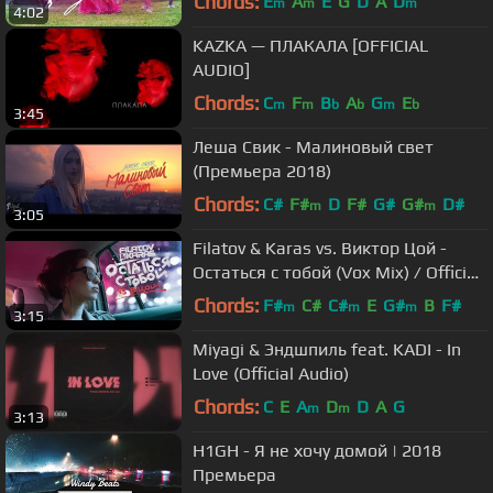
Chords:
E
A
E
G
D
A
D
m
m
m
4:02
KAZKA — ПЛАКАЛА [OFFICIAL
AUDIO]
Chords:
C
F
B
A
G
E
m
m
b
b
m
b
3:45
Леша Свик - Малиновый свет
(Премьера 2018)
Chords:
C#
F#
D
F#
G#
G#
D#
m
m
3:05
Filatov & Karas vs. Виктор Цой -
Остаться с тобой (Vox Mix) / Official
Video №2
Chords:
F#
C#
C#
E
G#
B
F#
m
m
m
3:15
Miyagi & Эндшпиль feat. KADI - In
Love (Official Audio)
Chords:
C
E
A
D
D
A
G
m
m
3:13
H1GH - Я не хочу домой | 2018
Премьера