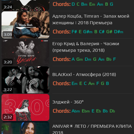
Chords:
D
C
B
E
A
B
G
m
m
m
3:24
Адлер Коцба, Timran - Запах моей
женщины | 2018 Премьера
Chords:
F#
E
G#
B
C#
G#
D#
m
m
3:09
Егор Крид & Валерия - Часики
(премьера трека, 2018)
Chords:
A
G
D
G
A
B
F
m
m
m
b
3:20
BLAcKxxl - Атмосфера (2018)
Chords:
E
E
C
A
F
G
B
m
m
3:22
Элджей - 360°
Chords:
A
E
E
E
B
D
bm
bm
b
b
b
2:32
ANIVAR☀ ЛЕТО / ПРЕМЬЕРА КЛИПА
2018