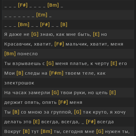
_ _ _
[F#]
_ _ _ _
[Bm]
_
_ _ _ _ _ _ _
[Em]
_
_ _ _
[Bm]
_ _
[F#]
_ _
[B]
Я даже не
[G]
знаю, как мне быть,
[E]
но
Красавчик, хватит,
[F#]
мальчик, хватит, меня
[Bm]
понесло
Ты взрываешь с
[G]
меня платье, к черту
[E]
его
Мои
[B]
следы на
[F#m]
твоем теле, как
электрошок
На часах замерли
[G]
твои руки, но цепь
[E]
держит опять, опять
[F#]
меня
Ты
[B]
со мною за группой,
[G]
так круто, я хочу
делать это
[E]
всегда, всегда, _
[F#]
всегда
Вокруг
[B]
тут
[Bm]
ты, сегодня мне
[G]
нужен ты,