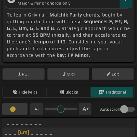
Major & minor chords only
To learn Grivina -
Malchik Party chords
, begin by
getting comfortable with these
sequence: E, F#, B,
G, E, Bm, G, E and B
. A strategic approach would be
to train at
55 BPM
initially, and then accelerate to
the song's
tempo of 110
. Considering your vocal
pitch and chord choices, adjust the capo in
accordance with the
key: F# Minor
.
PDF
Midi
Edit
Hide lyrics
Blocks
Traditional
Autoscroll
_ _ _ _ _ _ _ _
_ _ _
[Em]
_ _ _ _ _