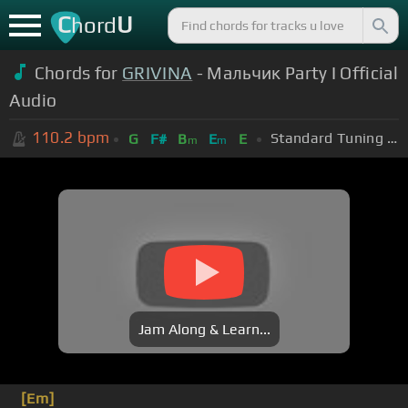
C
U
hord
Chords for
GRIVINA
- Мальчик Party I Official
Audio
110.2
bpm
Standard Tuning (EADGBE)
G
F#
B
E
E
m
m
Jam Along & Learn...
[Em]