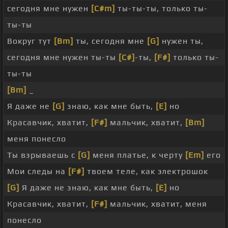
сегодня мне нужен
[C#m]
ты-ты-ты, только ты-
ты-ты
Вокруг тут
[Bm]
ты, сегодня мне
[G]
нужен ты,
сегодня мне нужен ты-ты
[C#]
-ты,
[F#]
только ты-
ты-ты
[Bm]
_
Я даже не
[G]
знаю, как мне быть,
[E]
но
Красавчик, хватит,
[F#]
мальчик, хватит,
[Bm]
меня понесло
Ты взрываешь с
[G]
меня платье, к черту
[Em]
его
Мои следы на
[F#]
твоем теле, как электрошок
[G]
Я даже не знаю, как мне быть,
[E]
но
Красавчик, хватит,
[F#]
мальчик, хватит, меня
понесло