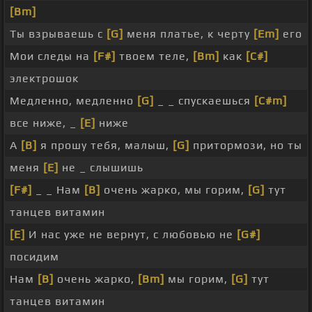
[Bm]
Ты взрываешь с
[G]
меня платье, к черту
[Em]
его
Мои следы на
[F#]
твоем теле,
[Bm]
как
[C#]
электрошок
Медленно, медленно
[G]
_ _ спускаешься
[C#m]
все ниже, _
[E]
ниже
А
[B]
я прошу тебя, малыш,
[G]
притормози, но ты
меня
[E]
не _ слышишь
[F#]
_ _ Нам
[B]
очень жарко, мы горим,
[G]
тут
танцев витамин
[E]
И нас уже не вернут, с любовью не
[G#]
посидим
Нам
[B]
очень жарко,
[Bm]
мы горим,
[G]
тут
танцев витамин