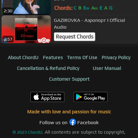
Chords:
C
B
E
A
E
A
G
m
m
2:30
GAZIROVKA - Аэропорт I Official
Audio
Request Chords
2:57
About ChordU
Features
Terms Of Use
Privacy Policy
Cancellation & Refund Policy
User Manual
Customer Support
Made with love and passion for music
Follow us on
Facebook
All contents are subject to copyright,
©
2023
ChordU.