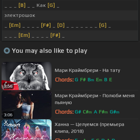
_ _ _
[B]
_ _ Как
[G]
_
электрошок
_
[Em]
_ _ _ _
[F#]
_
[D]
_ _ _ _ _ _ _
[G]
_
_ _ _
[Em]
_ _ _ _
[F#]
_
You may also like to play
Мари Краймбрери - На тату
Chords:
G
F#
B
E
B
E
m
m
3:56
Мари Краймбрери - Полюби меня
пьяную
Chords:
G#
C#
A
F#
G#
m
m
m
3:06
Ханна — Целуемся (премьера
клипа, 2018)