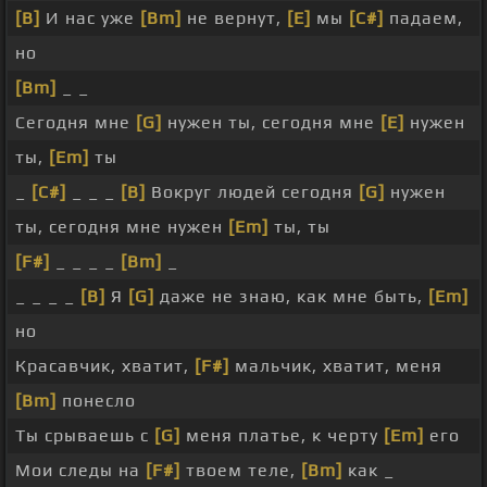
[B]
И нас уже
[Bm]
не вернут,
[E]
мы
[C#]
падаем,
но
[Bm]
_ _
Сегодня мне
[G]
нужен ты, сегодня мне
[E]
нужен
ты,
[Em]
ты
_
[C#]
_ _ _
[B]
Вокруг людей сегодня
[G]
нужен
ты, сегодня мне нужен
[Em]
ты, ты
[F#]
_ _ _ _
[Bm]
_
_ _ _ _
[B]
Я
[G]
даже не знаю, как мне быть,
[Em]
но
Красавчик, хватит,
[F#]
мальчик, хватит, меня
[Bm]
понесло
Ты срываешь с
[G]
меня платье, к черту
[Em]
его
Мои следы на
[F#]
твоем теле,
[Bm]
как _