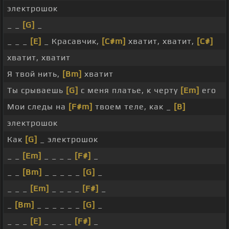
электрошок
_ _
[G]
_
_ _ _
[E]
_ Красавчик,
[C#m]
хватит, хватит,
[C#]
хватит, хватит
Я твой нить,
[Bm]
хватит
Ты срываешь
[G]
с меня платье, к черту
[Em]
его
Мои следы на
[F#m]
твоем теле, как _
[B]
электрошок
Как
[G]
_ электрошок
_ _
[Em]
_ _ _ _
[F#]
_
_ _
[Bm]
_ _ _ _ _
[G]
_
_ _ _
[Em]
_ _ _ _
[F#]
_
_
[Bm]
_ _ _ _ _ _
[G]
_
_ _ _
[E]
_ _ _ _
[F#]
_