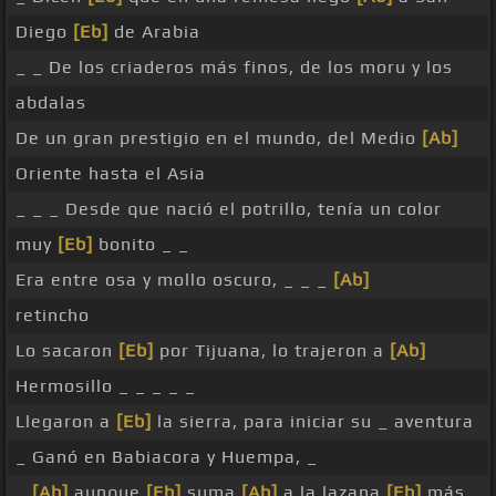
Diego
[Eb]
de Arabia
_ _ De los criaderos más finos, de los moru y los
abdalas
De un gran prestigio en el mundo, del Medio
[Ab]
Oriente hasta el Asia
_ _ _ Desde que nació el potrillo, tenía un color
muy
[Eb]
bonito _ _
Era entre osa y mollo oscuro, _ _ _
[Ab]
retincho
Lo sacaron
[Eb]
por Tijuana, lo trajeron a
[Ab]
Hermosillo _ _ _ _ _
Llegaron a
[Eb]
la sierra, para iniciar su _ aventura
_ Ganó en Babiacora y Huempa, _
_
[Ab]
aunque
[Eb]
suma
[Ab]
a la lazana
[Eb]
más