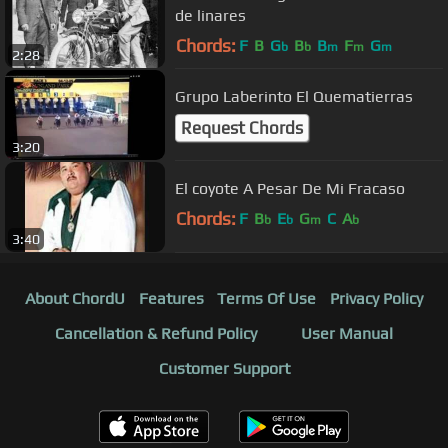
de linares
Chords:
F
B
G
B
B
F
G
b
b
m
m
m
2:28
Grupo Laberinto El Quematierras
Request Chords
3:20
El coyote A Pesar De Mi Fracaso
Chords:
F
B
E
G
C
A
b
b
m
b
3:40
About ChordU
Features
Terms Of Use
Privacy Policy
Cancellation & Refund Policy
User Manual
Customer Support