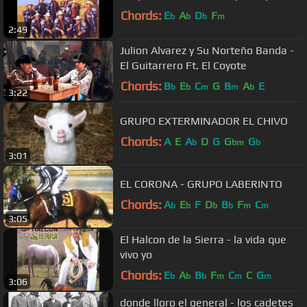
Chords:
E
A
D
F
b
b
b
m
2:49
Julion Alvarez y Su Norteño Banda -
El Guitarrero Ft. El Coyote
Chords:
B
E
C
G
B
A
E
b
b
m
m
b
3:22
GRUPO EXTERMINADOR EL CHIVO
Chords:
A
E
A
D
G
G
G
b
bm
b
3:01
EL CORONA - GRUPO LABERINTO
Chords:
A
E
F
D
B
F
C
b
b
b
b
m
m
3:05
El Halcon de la Sierra - la vida que
vivo yo
Chords:
E
A
B
F
C
C
G
b
b
b
m
m
m
3:06
donde lloro el general - los cadetes