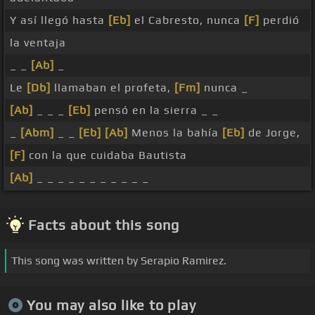
Y así llegó hasta
[Eb]
el Cabresto, nunca
[F]
perdió
la ventaja
_ _
[Ab]
_
Le
[Db]
llamaban el profeta,
[Fm]
nunca _
[Ab]
_ _ _
[Eb]
pensó en la sierra _ _
_
[Abm]
_ _
[Eb]
[Ab]
Menos la bahía
[Eb]
de Jorge,
[F]
con la que cuidaba Bautista
[Ab]
_ _ _ _ _ _ _ _ _ _ _
Facts about this song
This song was written by Serapio Ramirez.
You may also like to play