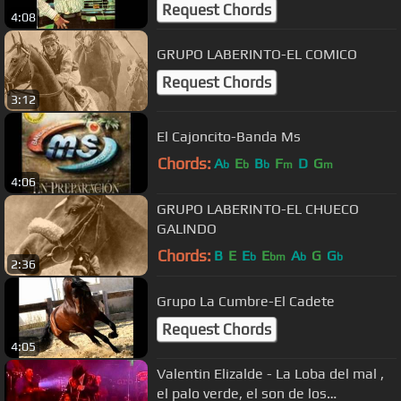
Request Chords
4:08
GRUPO LABERINTO-EL COMICO
Request Chords
3:12
El Cajoncito-Banda Ms
Chords:
A
E
B
F
D
G
b
b
b
m
m
4:06
GRUPO LABERINTO-EL CHUECO
GALINDO
Chords:
B
E
E
E
A
G
G
b
bm
b
b
2:36
Grupo La Cumbre-El Cadete
Request Chords
4:05
Valentin Elizalde - La Loba del mal ,
el palo verde, el son de los