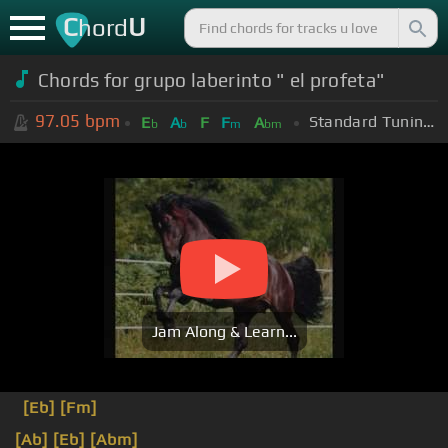
C
U
hord
Chords for grupo laberinto " el profeta"
97.05
bpm
Standard Tuning (EADGBE)
E
A
F
F
A
b
b
m
bm
Jam Along & Learn...
[Eb]
[Fm]
[Ab]
[Eb]
[Abm]