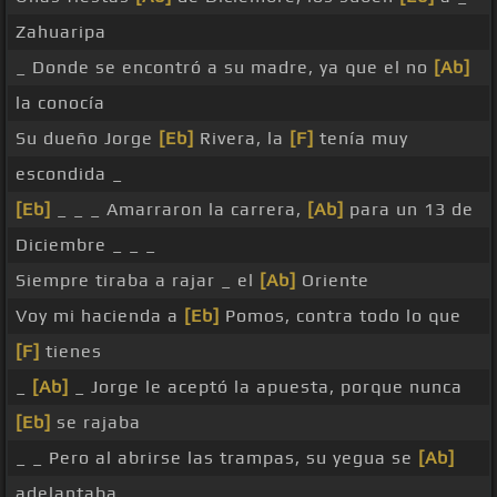
Zahuaripa
_ Donde se encontró a su madre, ya que el no
[Ab]
la conocía
Su dueño Jorge
[Eb]
Rivera, la
[F]
tenía muy
escondida _
[Eb]
_ _ _ Amarraron la carrera,
[Ab]
para un 13 de
Diciembre _ _ _
Siempre tiraba a rajar _ el
[Ab]
Oriente
Voy mi hacienda a
[Eb]
Pomos, contra todo lo que
[F]
tienes
_
[Ab]
_ Jorge le aceptó la apuesta, porque nunca
[Eb]
se rajaba
_ _ Pero al abrirse las trampas, su yegua se
[Ab]
adelantaba