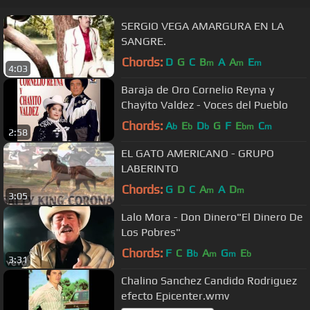
SERGIO VEGA AMARGURA EN LA
SANGRE.
Chords:
D
G
C
B
A
A
E
m
m
m
4:03
Baraja de Oro Cornelio Reyna y
Chayito Valdez - Voces del Pueblo
Chords:
A
E
D
G
F
E
C
b
b
b
bm
m
2:58
EL GATO AMERICANO - GRUPO
LABERINTO
Chords:
G
D
C
A
A
D
m
m
3:05
Lalo Mora - Don Dinero"El Dinero De
Los Pobres"
Chords:
F
C
B
A
G
E
b
m
m
b
3:31
Chalino Sanchez Candido Rodriguez
efecto Epicenter.wmv