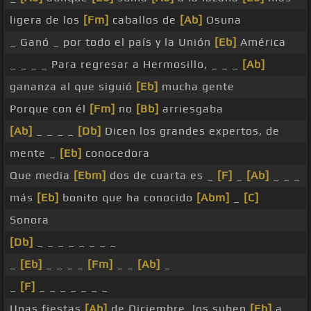
ligera de los
[Fm]
caballos de
[Ab]
Osuna
_ Ganó _ por todo el país y la Unión
[Eb]
América
_ _ _ _ Para regresar a Hermosillo, _ _ _
[Ab]
gananza al que siguió
[Eb]
mucha gente
Porque con él
[Fm]
no
[Bb]
arriesgaba
[Ab]
_ _ _ _
[Db]
Dicen los grandes expertos, de
mente _
[Eb]
conocedora
Que media
[Ebm]
dos de cuarta es _
[F]
_
[Ab]
_ _ _
más
[Eb]
bonito que ha conocido
[Abm]
_
[C]
Sonora
[Db]
_ _ _ _ _ _ _ _
_
[Eb]
_ _ _ _
[Fm]
_ _
[Ab]
_
_
[F]
_ _ _ _ _ _ _
Unas fiestas
[Ab]
de Diciembre, los suben
[Eb]
a _