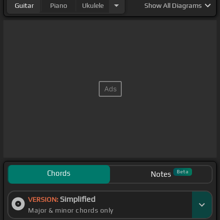
Guitar
Piano
Ukulele
Show
All Diagrams
Chords
Beta
Notes
Simplified
VERSION:
Major & minor chords only