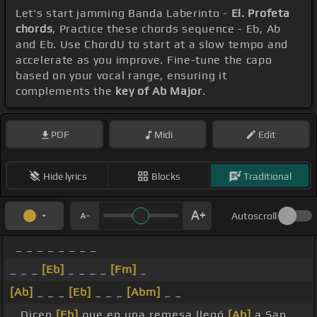
Let's start jamming Banda Laberinto -
El. Profeta
chords
, Practice these chords sequence - Eb, Ab
and Eb. Use ChordU to start at a slow tempo and
accelerate as you improve. Fine-tune the capo
based on your vocal range, ensuring it
complements the
key of Ab Major
.
PDF
Midi
Edit
Hide lyrics
Blocks
Traditional
Autoscroll
_ _ _ _ _ _ _ _
_ _ _
[Eb]
_ _ _ _
[Fm]
_
[Ab]
_ _ _
[Eb]
_ _ _
[Abm]
_ _
_ Dicen
[Eb]
que en una remesa llegó
[Ab]
a San