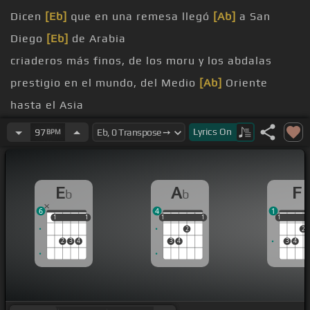
Dicen
[Eb]
que en una remesa llegó
[Ab]
a San
Diego
[Eb]
de Arabia
criaderos más finos, de los moru y los abdalas
prestigio en el mundo, del Medio
[Ab]
Oriente
hasta el Asia
Desde que nació el potrillo, tenía un color muy
[Eb]
Lyrics
On
97
BPM
bonito
Era entre osa y mollo oscuro,
[Ab]
E
A
F
b
b
retincho
6
4
1
1
1
1
1
1
1
1
1
1
1
1
2
2
2
3
4
3
4
3
4