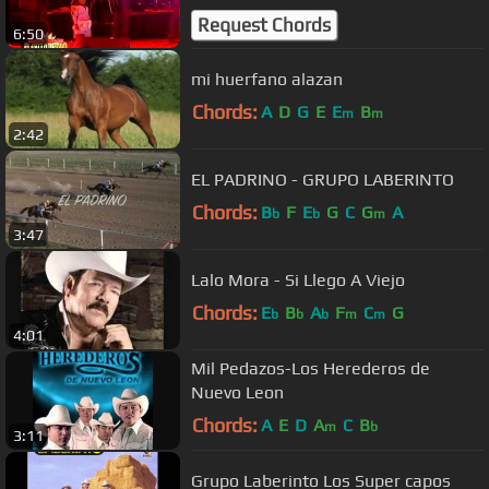
aguacates
Request Chords
6:50
mi huerfano alazan
Chords:
A
D
G
E
E
B
m
m
2:42
EL PADRINO - GRUPO LABERINTO
Chords:
B
F
E
G
C
G
A
b
b
m
3:47
Lalo Mora - Si Llego A Viejo
Chords:
E
B
A
F
C
G
b
b
b
m
m
4:01
Mil Pedazos-Los Herederos de
Nuevo Leon
Chords:
A
E
D
A
C
B
m
b
3:11
Grupo Laberinto Los Super capos