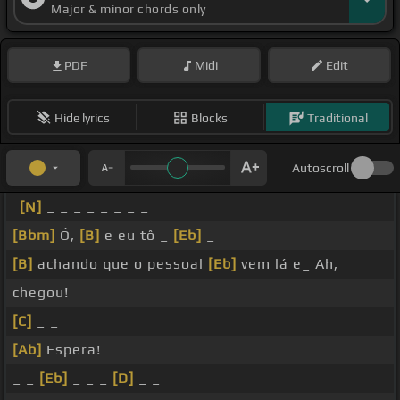
Major & minor chords only
PDF
Midi
Edit
Hide lyrics
Blocks
Traditional
Autoscroll
[N]
_ _ _ _ _ _ _ _
[Bbm]
Ó,
[B]
e eu tô _
[Eb]
_
[B]
achando que o pessoal
[Eb]
vem lá e_ Ah,
chegou!
[C]
_ _
[Ab]
Espera!
_ _
[Eb]
_ _ _
[D]
_ _