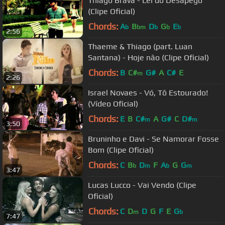
Thiago Brava - Lei do Desapego
(Clipe Oficial)
Chords:
A
B
D
G
E
b
bm
b
b
b
2:56
Thaeme & Thiago (part. Luan
Santana) - Hoje não (Clipe Oficial)
Chords:
B
C#
G#
A
C#
E
m
2:26
Israel Novaes - Vó, Tô Estourado!
(Vídeo Oficial)
Chords:
E
B
C#
A
G#
C
D#
m
m
3:50
Bruninho e Davi - Se Namorar Fosse
Bom (Clipe Oficial)
Chords:
C
B
D
F
A
G
G
b
m
b
m
3:47
Lucas Lucco - Vai Vendo (Clipe
Oficial)
Chords:
C
D
D
G
F
E
G
m
b
7:47