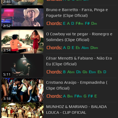
2:46
Bruno e Barretto - Farra, Pinga e
Foguete (Clipe Oficial)
Chords:
E
A
D
F#
F#
D
m
m
2:52
O Cowboy vai te pegar - Rionegro e
Solimões (Clipe Oficial)
Chords:
A
D
E
E
A
D
b
bm
bm
3:54
César Menotti & Fabiano - Não Era
Eu (Clipe Oficial)
Chords:
B
A
D
G
E
E
D
bm
b
b
bm
b
5:11
Cristiano Araújo - Empinadinha (
Clipe Oficial)
Chords:
A
B
F#
G
F#
E
m
m
3:18
MUNHOZ & MARIANO - BALADA
LOUCA - CLIP OFICIAL