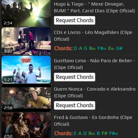
Hugo & Tiago - " Mexe Devagar,
BUM! " Part. Carol Dias (Clipe Oficial)
Request Chords
2:54
CDs e Livros - Léo Magalhães (Clipe
Oficial)
Chords:
D
A
G
B
F#
E
G#
m
m
m
3:22
Gusttavo Lima - Não Paro de Beber -
(Clipe Oficial)
Request Chords
5:21
Quem Nunca - Conrado e Aleksandro
(Clipe Oficial)
Request Chords
2:58
Fred & Gustavo - Ex Gordinha (Clipe
Oficial)
Chords:
E
A
D
B
B
F#
F#
m
m
2:50