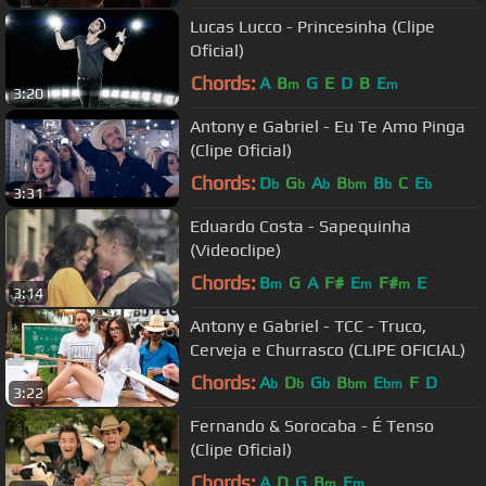
Lucas Lucco - Princesinha (Clipe
Oficial)
Chords:
A
B
G
E
D
B
E
m
m
3:20
Antony e Gabriel - Eu Te Amo Pinga
(Clipe Oficial)
Chords:
D
G
A
B
B
C
E
b
b
b
bm
b
b
3:31
Eduardo Costa - Sapequinha
(Videoclipe)
Chords:
B
G
A
F#
E
F#
E
m
m
m
3:14
Antony e Gabriel - TCC - Truco,
Cerveja e Churrasco (CLIPE OFICIAL)
Chords:
A
D
G
B
E
F
D
b
b
b
bm
bm
3:22
Fernando & Sorocaba - É Tenso
(Clipe Oficial)
Chords:
A
D
G
B
E
m
m