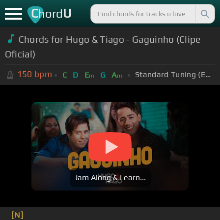
C
U
hord
Chords for Hugo & Tiago - Gaguinho (Clipe
Oficial)
150
bpm
Standard Tuning (EADGBE)
C
D
E
G
A
m
m
Jam Along & Learn...
[N]