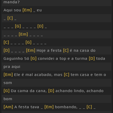
manda?
Aqui sou
[Em]
_ eu
_
[C]
_
_ _ _
[G]
_ _ _ _
[D]
_
_ _ _ _
[Em]
_ _ _ _
[C]
_ _ _ _
[G]
_ _ _ _
[D]
_ _ _ _
[Em]
Hoje a festa
[C]
é na casa do
Gaguinho Só
[G]
convidei a top e a turma
[D]
toda
pra aqui
[Em]
Ele é mal acabado, mas
[C]
tem casa e tem o
som
[G]
Da cama da cana,
[D]
achando lindo, achando
bom
[Am]
A festa tava _
[Em]
bombando, _ _
[C]
_