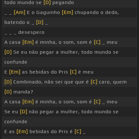
todo mundo se
[D]
pegando
_ _
[Am]
E o Gaguinho
[Em]
chupando o dedo,
batendo o _
[D]
_
_ _ _ desespero
A casa
[Em]
é minha, o som, som é
[C]
_ meu
[D]
Se eu não pegar a mulher, todo mundo se
confunde
E
[Em]
as bebidas do Pris
[C]
é meu
[D]
Combinado, não sei que que é
[C]
caro, quem
[D]
manda?
A casa
[Em]
é minha, o som, som é
[C]
_ meu
Se eu
[D]
não pegar a mulher, todo mundo se
confunde
E as
[Em]
bebidas do Pris é
[C]
_