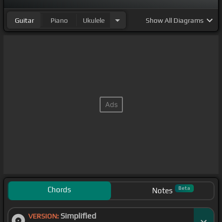
Guitar
Piano
Ukulele
Show
All Diagrams
Chords
Beta
Notes
Simplified
VERSION: