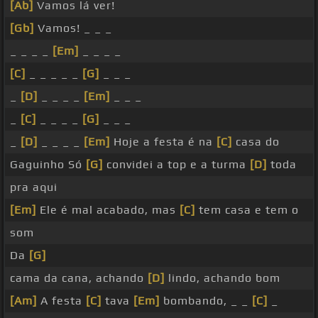
[Ab]
Vamos lá ver!
[Gb]
Vamos! _ _ _
_ _ _ _
[Em]
_ _ _ _
[C]
_ _ _ _ _
[G]
_ _ _
_
[D]
_ _ _ _
[Em]
_ _ _
_
[C]
_ _ _ _
[G]
_ _ _
_
[D]
_ _ _ _
[Em]
Hoje a festa é na
[C]
casa do
Gaguinho Só
[G]
convidei a top e a turma
[D]
toda
pra aqui
[Em]
Ele é mal acabado, mas
[C]
tem casa e tem o
som
Da
[G]
cama da cana, achando
[D]
lindo, achando bom
[Am]
A festa
[C]
tava
[Em]
bombando, _ _
[C]
_