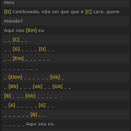
meu
[D]
Combinado, não sei que que é
[C]
caro, quem
manda?
Aqui sou
[Em]
eu
_ _
[C]
_ _
_ _
[G]
_ _ _ _
[D]
_ _
_ _
[Em]
_ _ _ _ _ _
_ _ _ _ _ _ _ _
_
[Ebm]
_ _ _ _ _ _
[Gb]
_
_
[Bb]
_ _ _
[Ab]
_ _
[Gb]
_ _
[B]
_ _ _
[Gb]
_ _ _ _ _
_
[A]
_ _ _ _ _
[G]
_ _
_ _ _ _ _ _
[B]
_ _
_ _ _ _ _ Aqui sou eu