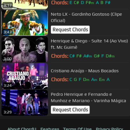
Chords:
E
C#
D
F#
A
B
F#
m
3:17
Neto LX - Gordinho Gostoso (Clipe
Oficial)
Request Chords
3:43
Henrique & Diego - Suíte 14 (Ao Vivo)
ft. Mc Guimê
Chords:
C#
F#
A#
G#
F
D#
m
m
3:00
Cristiano Araújo - Maus Bocados
Chords:
C
G
F
D
A
E
A
m
m
m
3:24
Pedro Henrique e Fernando e
Munhoz e Mariano - Varinha Mágica
Request Chords
3:29
About ChordU
Features
Terms Of Use
Privacy Policy