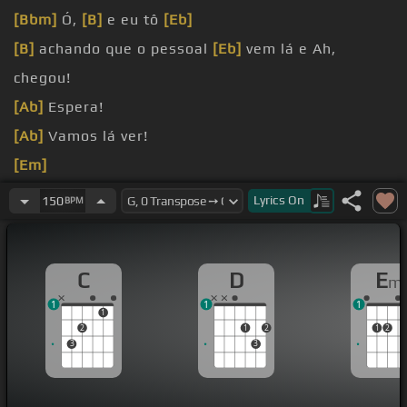
[Bbm]
Ó,
[B]
e eu tô
[Eb]
[B]
achando que o pessoal
[Eb]
vem lá e Ah,
chegou!
[Ab]
Espera!
[Ab]
Vamos lá ver!
[Em]
[C]
[G]
Lyrics
On
150
BPM
[D]
[Em]
C
D
E
m
1
1
1
1
2
1
2
1
2
3
3