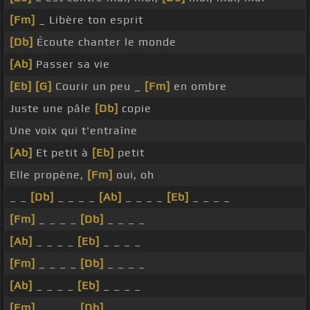
[Fm]
_ Libère ton esprit
[Db]
Écoute chanter le monde
[Ab]
Passer sa vie
[Eb]
[G]
Courir un peu _
[Fm]
en ombre
Juste une pâle
[Db]
copie
Une voix qui t'entraîne
[Ab]
Et petit à
[Eb]
petit
Elle propène,
[Fm]
oui, oh
_ _
[Db]
_ _ _ _
[Ab]
_ _ _ _
[Eb]
_ _ _ _
[Fm]
_ _ _ _
[Db]
_ _ _ _
[Ab]
_ _ _ _
[Eb]
_ _ _ _
[Fm]
_ _ _ _
[Db]
_ _ _ _
[Ab]
_ _ _ _
[Eb]
_ _ _ _
[Fm]
_ _ _ _
[Db]
_ _ _ _