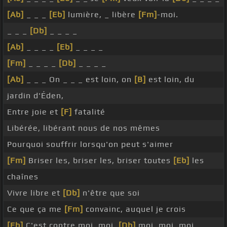
[Ab]
_ _ _
[Eb]
lumière, _ libère
[Fm]
-moi.
_ _ _
[Db]
_ _ _ _
[Ab]
_ _ _ _
[Eb]
_ _ _ _
[Fm]
_ _ _ _
[Db]
_ _ _ _
[Ab]
_ _ _ On _ _ _ est loin, on
[B]
est loin, du
jardin d'Éden,
Entre joie et
[F]
fatalité
Libérée, libérant nous de nos mêmes
Pourquoi souffrir lorsqu'on peut s'aimer
[Fm]
Briser les, briser les, briser toutes
[Eb]
les
chaînes
Vivre libre et
[Db]
n'être que soi
Ce que ça me
[Fm]
convainc, auquel je crois
[Eb]
C'est contre moi, moi,
[Db]
moi, moi, moi