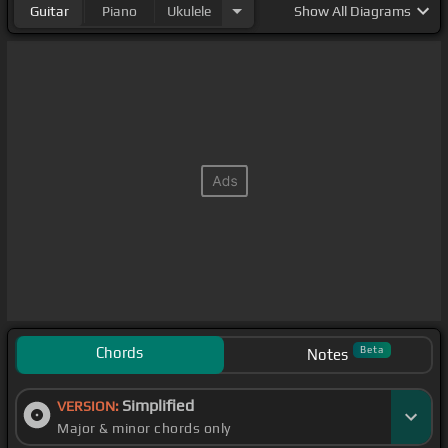
Guitar
Piano
Ukulele
Show
All Diagrams
Chords
Beta
Notes
Simplified
VERSION:
Major & minor chords only