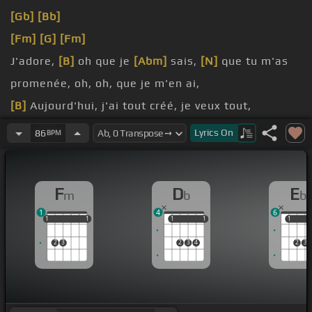
[Gb]
[Bb]
[Fm]
[G]
[Fm]
J'adore,
[B]
oh que je
[Abm]
sais,
[N]
que tu m'as
promenée, oh, oh, que je m'en ai,
[B]
Aujourd'hui, j'ai tout créé, je veux tout,
divan, mais tu sais que tu déris, la
[Bb]
guerre s'en
Lyrics
On
86
BPM
sort.
On est loin, on est loin, mais qu
[F]
'un rêve, le
F
D
E
m
b
b
réalité,
1
4
6
1
1
1
1
1
1
1
1
1
1
1
1
2
3
2
3
4
2
3