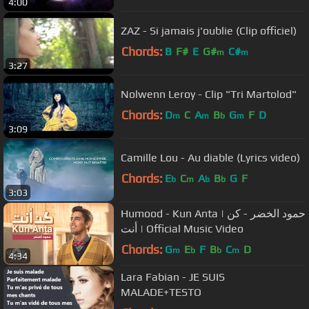
4:00
ZAZ - Si jamais j'oublie (Clip officiel)
Chords:
B
F#
E
G#
C#
m
m
3:27
Nolwenn Leroy - Clip "Tri Martolod"
Chords:
D
C
A
B
G
F
D
m
m
b
m
3:09
Camille Lou - Au diable (Lyrics video)
Chords:
E
C
A
B
G
F
b
m
b
b
3:03
Humood - Kun Anta | حمود الخضر - كن
أنت | Official Music Video
Chords:
G
E
F
B
C
D
m
b
b
m
4:34
Lara Fabian - JE SUIS
MALADE+TESTO