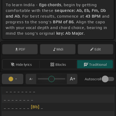
To learn Indila -
Ego chords
, begin by getting
comfortable with these
sequence: Ab, Eb, Fm, Db
and Ab
. For best results, commence at
43 BPM
and
progress to the song's
BPM of 86
. Align the capo
with your vocal depth and chord choice, bearing in
mind the song's original
key: Ab Major
.
PDF
Midi
Edit
Hide lyrics
Blocks
Traditional
Autoscroll
_ _ _ _ _ _ _ _
_ _ _ _ _ _ _ _
_ _ _ _ _ _ _
[Bb]
_
_ _ _ _ _ _ _ _