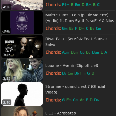
Chords:
F#
E
E
D
B
B
C
m
m
m
4:36
Maître Gims - Loin (pilule violette)
(Audio) ft. Dany Synthé, soFLY & Nius
Chords:
G
E
F
D
C
B
C
m
b
m
b
m
3:10
Diyar Pala - Şerefsiz Feat. Sansar
Salvo
Chords:
A
D
G
B
E
E
A
bm
bm
b
b
bm
3:45
Louane - Avenir (Clip officiel)
Chords:
E
C
B
F
G
D
b
m
b
m
3:15
Stromae - quand c'est ? (Official
Video)
Chords:
G
F
C
A
F
D
D
m
m
b
b
3:16
L.E.J - Acrobates