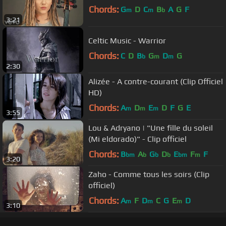
Chords:
G
D
C
B
A
G
F
m
m
b
3:21
Celtic Music - Warrior
Chords:
C
D
B
G
D
G
b
m
m
2:30
Alizée - A contre-courant (Clip Officiel
HD)
Chords:
A
D
E
D
F
G
E
m
m
m
3:55
Lou & Adryano | "Une fille du soleil
(Mi eldorado)" - Clip officiel
Chords:
B
A
G
D
E
F
F
bm
b
b
b
bm
m
3:20
Zaho - Comme tous les soirs (Clip
officiel)
Chords:
A
F
D
C
G
E
D
m
m
m
3:10