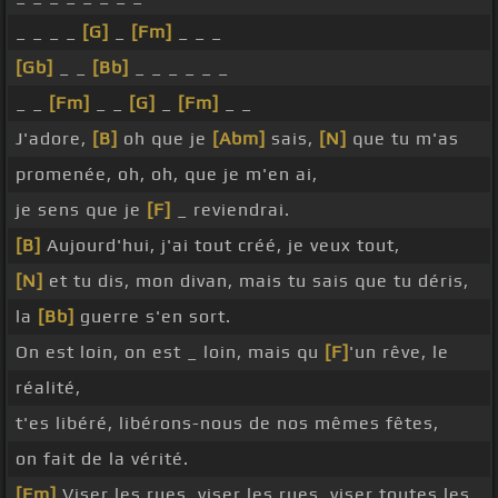
_ _ _ _
[G]
_
[Fm]
_ _ _
[Gb]
_ _
[Bb]
_ _ _ _ _ _
_ _
[Fm]
_ _
[G]
_
[Fm]
_ _
J'adore,
[B]
oh que je
[Abm]
sais,
[N]
que tu m'as
promenée, oh, oh, que je m'en ai,
je sens que je
[F]
_ reviendrai.
[B]
Aujourd'hui, j'ai tout créé, je veux tout,
[N]
et tu dis, mon divan, mais tu sais que tu déris,
la
[Bb]
guerre s'en sort.
On est loin, on est _ loin, mais qu
[F]
'un rêve, le
réalité,
t'es libéré, libérons-nous de nos mêmes fêtes,
on fait de la vérité.
[Fm]
Viser les rues, viser les rues, viser toutes les