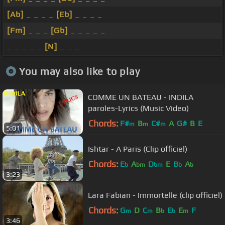
[Ab]
_ _ _ _
[Eb]
_ _ _ _
[Fm]
_ _ _
[Gb]
_ _ _ _ _
_ _ _ _ _
[N]
_ _ _
You may also like to play
COMME UN BATEAU - INDILA
paroles-Lyrics (Music Video)
Chords:
F#
B
C#
A
G#
B
E
m
m
m
5:01
Ishtar - A Paris (Clip officiel)
Chords:
E
A
D
E
B
A
b
bm
bm
b
b
3:23
Lara Fabian - Immortelle (clip officiel)
Chords:
G
D
C
B
E
E
F
m
m
b
b
m
3:46