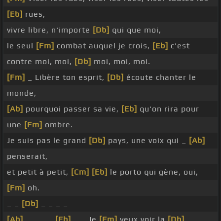
[Eb]
rues,
vivre libre, n'importe
[Db]
qui que moi,
le seul
[Fm]
combat auquel je crois,
[Eb]
c'est
contre moi, moi,
[Db]
moi, moi, moi.
[Fm]
_ Libère ton esprit,
[Db]
écoute chanter le
monde,
[Ab]
pourquoi passer sa vie,
[Eb]
qu'on rira pour
une
[Fm]
ombre.
Je suis pas le grand
[Db]
pays, une voix qui _
[Ab]
penserait,
et petit à petit,
[Cm]
[Eb]
le porto qui gène, oui,
[Fm]
oh.
_ _
[Db]
_ _ _ _
[Ab]
_ _ _ _
[Eb]
_ _ Je
[Fm]
veux voir la
[Db]
_ _ _ _