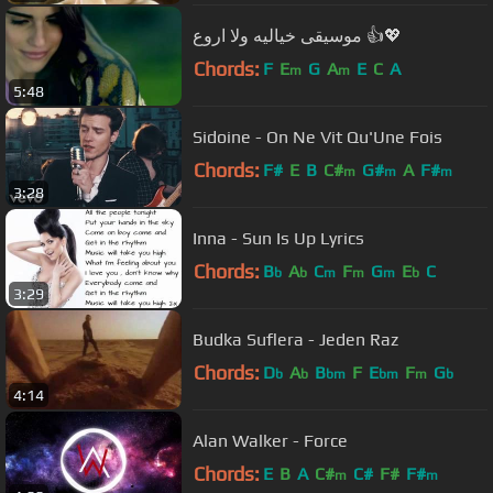
موسيقى خياليه ولا اروع 👍💖
Chords:
F
E
G
A
E
C
A
m
m
5:48
Sidoine - On Ne Vit Qu'Une Fois
Chords:
F#
E
B
C#
G#
A
F#
m
m
m
3:28
Inna - Sun Is Up Lyrics
Chords:
B
A
C
F
G
E
C
b
b
m
m
m
b
3:29
Budka Suflera - Jeden Raz
Chords:
D
A
B
F
E
F
G
b
b
bm
bm
m
b
4:14
Alan Walker - Force
Chords:
E
B
A
C#
C#
F#
F#
m
m