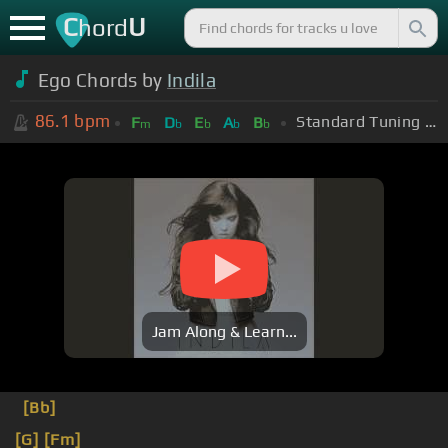
C
U
hord
Ego Chords by
Indila
86.1
bpm
Standard Tuning (EADGBE)
F
D
E
A
B
m
b
b
b
b
Jam Along & Learn...
[Bb]
[G]
[Fm]