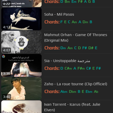
Chords:
D
B
E
F#
A
G
B
m
m
4:22
Soha - Mil Pasos
Chords:
F
E
C
A
A
D
B
m
m
4:13
Mahmut Orhan - Game Of Thrones
(Original Mix)
Chords:
D
A
C
D
F#
D#
E
m
m
4:07
Sia - Unstoppable مترجمة
Chords:
D
C#
A
F#
C#
E
F#
m
m
3:36
Zaho - La roue tourne (Clip Officiel)
Chords:
A
D
B
E
E
A
bm
bm
bm
b
3:40
Ivan Torrent - Icarus (feat. Julie
Elven)