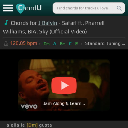
C
U
hord
Chords for
J Balvin
- Safari ft. Pharrell
Williams, BIA, Sky (Official Video)
120.05
bpm
Standard Tuning (EADGBE)
D
A
E
C
E
m
m
Jam Along & Learn...
a ella le
[Dm]
gusta