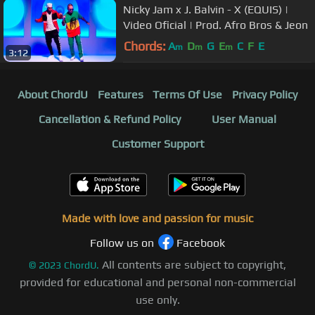
Nicky Jam x J. Balvin - X (EQUIS) |
Video Oficial | Prod. Afro Bros & Jeon
Chords:
A
D
G
E
C
F
E
m
m
m
3:12
About ChordU
Features
Terms Of Use
Privacy Policy
Cancellation & Refund Policy
User Manual
Customer Support
Made with love and passion for music
Follow us on
Facebook
All contents are subject to copyright,
©
2023
ChordU.
provided for educational and personal non-commercial
use only.