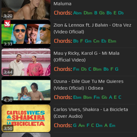
Maluma
Chords:
A
D
B
G
B
E
D
bm
bm
b
b
b
3:20
Zion & Lennox ft. J Balvin - Otra Vez
(Video Oficial)
Chords:
B
F
G
C
E
E
b
m
m
b
bm
3:33
Mau y Ricky, Karol G - Mi Mala
(Official Video)
Chords:
F
D
C
B
B
F
G
m
b
bm
b
3:44
Ozuna - Dile Que Tu Me Quieres
(Video Oficial) | Odisea
Chords:
E
B
F
G
A
E
C
bm
bm
m
b
4:30
Carlos Vives, Shakira - La Bicicleta
(Cover Audio)
Chords:
G
A
F
C
D
A
E
m
m
m
3:50