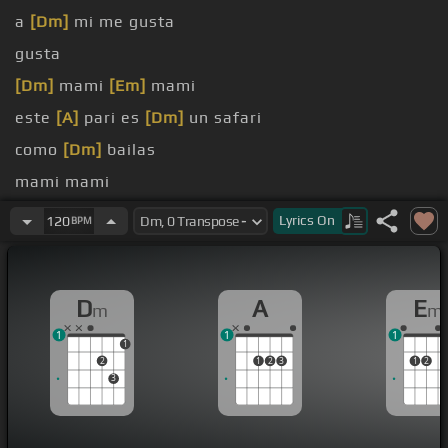
a
[Dm]
mi me gusta
gusta
[Dm]
mami
[Em]
mami
este
[A]
pari es
[Dm]
un safari
como
[Dm]
bailas
mami mami
es un
[Dm]
safari
Lyrics
On
120
BPM
D
A
E
m
m
1
1
1
1
2
1
2
3
1
2
3