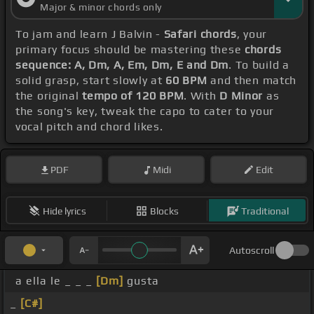
Major & minor chords only
To jam and learn J Balvin -
Safari chords
, your
primary focus should be mastering these
chords
sequence: A, Dm, A, Em, Dm, E and Dm
. To build a
solid grasp, start slowly at
60 BPM
and then match
the original
tempo of 120 BPM
. With
D Minor
as
the song's key, tweak the capo to cater to your
vocal pitch and chord likes.
PDF
Midi
Edit
Hide lyrics
Blocks
Traditional
Autoscroll
a ella le _ _ _
[Dm]
gusta
_
[C#]