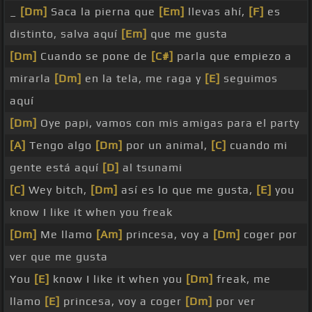
_
[Dm]
Saca la pierna que
[Em]
llevas ahí,
[F]
es
distinto, salva aquí
[Em]
que me gusta
[Dm]
Cuando se pone de
[C#]
parla que empiezo a
mirarla
[Dm]
en la tela, me raga y
[E]
seguimos
aquí
[Dm]
Oye papi, vamos con mis amigas para el party
[A]
Tengo algo
[Dm]
por un animal,
[C]
cuando mi
gente está aquí
[D]
al tsunami
[C]
Wey bitch,
[Dm]
así es lo que me gusta,
[E]
you
know I like it when you freak
[Dm]
Me llamo
[Am]
princesa, voy a
[Dm]
coger por
ver que me gusta
You
[E]
know I like it when you
[Dm]
freak, me
llamo
[E]
princesa, voy a coger
[Dm]
por ver