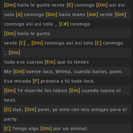
[Dm]
baila le gusta vente
[E]
conmigo
[Dm]
así así
sola
[A]
conmigo
[Dm]
baila mami
[Am]
vente
[Dm]
conmigo así así sola _
[C#]
conmigo
[Dm]
baila le gusta
vente
[C]
_
[Dm]
conmigo así así sola
[C]
conmigo
_
[Dm]
todo ese cuerpo
[Em]
que tu tienes
Me
[Dm]
vuelve loco, Wilma, cuando bailas, pami.
Esa mirada
[F]
provoca y tú toda loca.
[Dm]
Te muerde los labios
[Em]
cuando suena el
beat.
[D]
Oye,
[Dm]
pami, yo amo con mis amigas para el
party.
[C]
Tengo algo
[Dm]
por un animal.