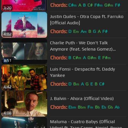
Chords:
C#
A
B
C#
F#
G#
F#
m
m
m
3:20
Justin Quiles - Otra Copa ft. Farruko
[Official Audio]
Chords:
D
E
A
B
G
A
F#
m
m
4:02
Charlie Puth - We Don't Talk
Anymore (feat. Selena Gomez)
[Official Video]
Chords:
B
C#
A
G#
E
F#
m
m
m
3:51
Luis Fonsi - Despacito ft. Daddy
Yankee
Chords:
D
B
A
G
E
B
C#
m
4:42
J. Balvin - Ahora (Official Video)
Chords:
E
B
F
B
E
G
A
bm
bm
m
b
b
b
b
4:08
Maluma - Cuatro Babys (Official
Video) ft. Trap Capos, Noriel, Bryant