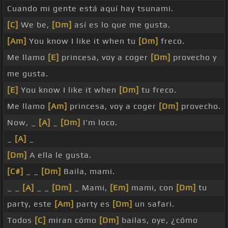
Cuando mi gente está aquí hay tsunami.
[C]
We be,
[Dm]
así es lo que me gusta.
[Am]
You know I like it when tu
[Dm]
freco.
Me llamo
[E]
princesa, voy a coger
[Dm]
provecho y
me gusta.
[E]
You know I like it when
[Dm]
tu freco.
Me llamo
[Am]
princesa, voy a coger
[Dm]
provecho.
Now, _
[A]
_
[Dm]
I'm loco.
_
[A]
_
[Dm]
A ella le gusta.
[C#]
_ _
[Dm]
Baila, mami.
_ _
[A]
_ _
[Dm]
_ Mami,
[Em]
mami, con
[Dm]
tu
party, este
[Am]
party es
[Dm]
un safari.
Todos
[C]
miran cómo
[Dm]
bailas, oye, ¿cómo