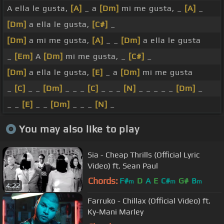
A ella le gusta,
[A]
_ a
[Dm]
mi me gusta, _
[A]
_
[Dm]
a ella le gusta,
[C#]
_
[Dm]
a mi me gusta,
[A]
_ _
[Dm]
a ella le gusta
_
[Em]
A
[Dm]
mi me gusta, _
[C#]
_
[Dm]
a ella le gusta,
[E]
_ a
[Dm]
mi me gusta
_
[C]
_ _
[Dm]
_ _ _
[C]
_ _ _
[N]
_ _ _ _ _
[Dm]
_
_ _
[E]
_ _
[Dm]
_ _ _
[N]
_
You may also like to play
Sia - Cheap Thrills (Official Lyric
Video) ft. Sean Paul
Chords:
F#
D
A
E
C#
G#
B
m
m
m
4:22
Farruko - Chillax (Official Video) ft.
Ky-Mani Marley