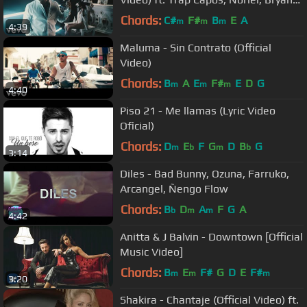
Myers, Juhn
Chords:
C#
F#
B
E
A
m
m
m
4:39
Maluma - Sin Contrato (Official
Video)
Chords:
B
A
E
F#
E
D
G
m
m
m
4:40
Piso 21 - Me llamas (Lyric Video
Oficial)
Chords:
D
E
F
G
D
B
G
m
b
m
b
3:14
Diles - Bad Bunny, Ozuna, Farruko,
Arcangel, Ñengo Flow
Chords:
B
D
A
F
G
A
b
m
m
4:42
Anitta & J Balvin - Downtown [Official
Music Video]
Chords:
B
E
F#
G
D
E
F#
m
m
m
3:20
Shakira - Chantaje (Official Video) ft.