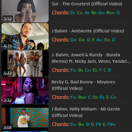
Sia - The Greatest (Official Video)
Chords:
E
C
A
B
G
B
D
b
m
b
b
m
bm
5:52
J Balvin - Ambiente (Official Video)
Chords:
D
G
G
E
A
E
D
m
m
m
m
4:19
J. Balvin, Jowell & Randy - Bonita
(Remix) ft. Nicky Jam, Wisin, Yandel,
Ozuna
Chords:
F
B
C
E
F
C
B
m
b
m
b
5:23
Becky G, Bad Bunny - Mayores
(Official Video)
Chords:
F
B
C
D
E
E
C
m
bm
b
b
m
3:32
J Balvin, Willy William - Mi Gente
(Official Video)
Chords:
E
B
B
G
F#
E
F#
m
m
m
3:06