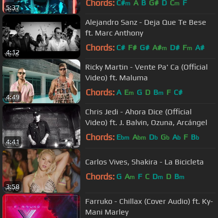
Chords:
C#
A
B
G#
D
C
F
m
m
5:37
Alejandro Sanz - Deja Que Te Bese
ft. Marc Anthony
Chords:
C#
F#
G#
A#
D#
F
A#
m
m
4:12
Ricky Martin - Vente Pa' Ca (Official
Video) ft. Maluma
Chords:
A
E
G
D
B
F
C#
m
m
4:49
Chris Jedi - Ahora Dice (Official
Video) ft. J. Balvin, Ozuna, Arcángel
Chords:
E
A
D
G
A
F
B
bm
bm
b
b
b
b
4:41
Carlos Vives, Shakira - La Bicicleta
Chords:
G
A
F
C
D
D
B
m
m
m
3:58
Farruko - Chillax (Cover Audio) ft. Ky-
Mani Marley