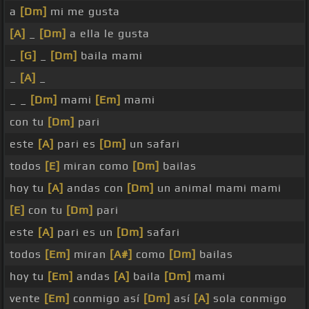
a
[Dm]
mi me gusta
[A]
_
[Dm]
a ella le gusta
_
[G]
_
[Dm]
baila mami
_
[A]
_
_ _
[Dm]
mami
[Em]
mami
con tu
[Dm]
pari
este
[A]
pari es
[Dm]
un safari
todos
[E]
miran como
[Dm]
bailas
hoy tu
[A]
andas con
[Dm]
un animal mami mami
[E]
con tu
[Dm]
pari
este
[A]
pari es un
[Dm]
safari
todos
[Em]
miran
[A#]
como
[Dm]
bailas
hoy tu
[Em]
andas
[A]
baila
[Dm]
mami
vente
[Em]
conmigo así
[Dm]
así
[A]
sola conmigo