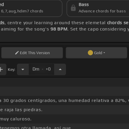
ed
Bass
s 6,7,aug,hdim7 chords
Advance chords for bass
ds
, centre your learning around these elemetal
chords s
aiming for the song's
98 BPM
. Set the capo considering 
Edit
This Version
Gold
.
Dm
+0
Key:
 a 30 grados centígrados, una humedad relativa a 82%, 
e raja las piedras.
 muy caluroso.
tenemos otra llamada, así que_