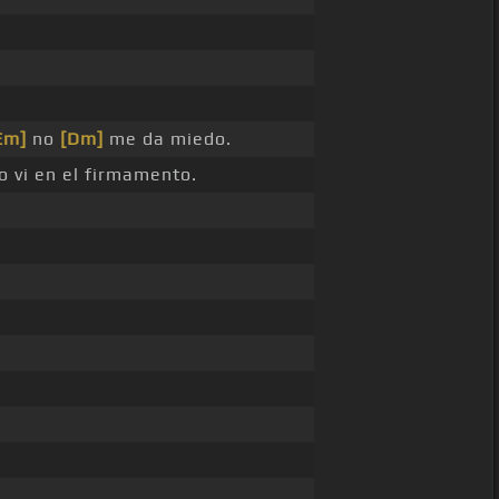
Em]
no
[Dm]
me da miedo.
o vi en el firmamento.