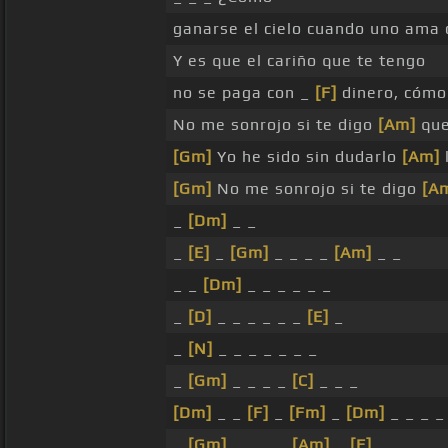
ganarse el cielo cuando uno ama 
Y es que el cariño que te tengo
no se paga con _
[F]
dinero, cóm
No me sonrojo si te digo
[Am]
que
[Gm]
Yo he sido sin dudarlo
[Am]
[Gm]
No me sonrojo si te digo
[A
_
[Dm]
_ _
_
[E]
_
[Gm]
_ _ _ _
[Am]
_ _
_ _
[Dm]
_ _ _ _ _ _
_
[D]
_ _ _ _ _ _
[E]
_
_
[N]
_ _ _ _ _ _ _
_
[Gm]
_ _ _ _
[C]
_ _ _
[Dm]
_ _
[F]
_
[Fm]
_
[Dm]
_ _ _ _
_
[Gm]
_ _ _ _
[Am]
_
[F]
_ _