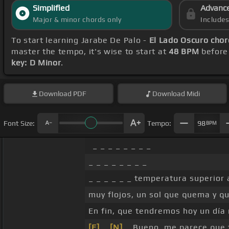
Simplified
Advanc
Major & minor chords only
Include
To start learning Jarabe De Palo -
El Lado Oscuro chor
master the tempo, it's wise to start at
48 BPM
before 
key: D Minor
.
Download
PDF
Download
Midi
Font Size:
Tempo:
98
BPM
_ _ _ _ _ _ _ _
_ _ _ _ _ _ _ _
_ _ _ _ _ _ temperatura superior
muy flojos, un sol que quema y qu
En fin, que tendremos hoy un día
[E]
_
[N]
_ Bueno, me parece que 