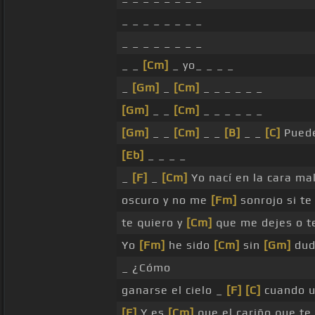
_ _ _ _ _ _ _ _
_ _ _ _ _ _ _ _
_ _
[Cm]
_ yo_ _ _ _
_
[Gm]
_
[Cm]
_ _ _ _ _ _
[Gm]
_ _
[Cm]
_ _ _ _ _ _
[Gm]
_ _
[Cm]
_ _
[B]
_ _
[C]
Pued
[Eb]
_ _ _ _
_
[F]
_
[Cm]
Yo nací en la cara ma
oscuro y no me
[Fm]
sonrojo si t
te quiero y
[Cm]
que me dejes o te
Yo
[Fm]
he sido
[Cm]
sin
[Gm]
dud
_ ¿Cómo
ganarse el cielo _
[F]
[C]
cuando 
[F]
Y es
[Cm]
que el cariño que te