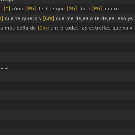
o,
[C]
cómo
[Eb]
decirte que
[Gb]
sin ti
[Eb]
muero.
m]
que te quiero y
[Cm]
que me dejes o te dejes, eso ya
a más bella de
[Cm]
entre todas las estrellas que yo vi
_ _