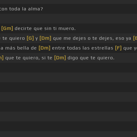
con toda la alma?
o
[Gm]
decirte que sin ti muero.
 te quiero
[G]
y
[Dm]
que me dejes o te dejes, eso ya
[
la más bella de
[Dm]
entre todas las estrellas
[F]
que y
m]
que te quiero, si te
[Dm]
digo que te quiero.