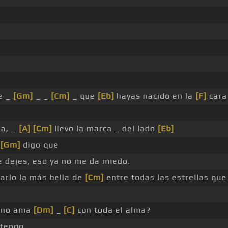
e _
[Gm]
_ _
[Cm]
_ que
[Eb]
hayas nacido en la
[F]
car
la, _
[A]
[Cm]
llevo la marca _ del lado
[Eb]
e
[Gm]
digo que
 dejes, eso ya no me da miedo.
arlo la más bella de
[Cm]
entre todas las estrellas que
uno ama
[Dm]
_
[C]
con toda el alma?
 tengo