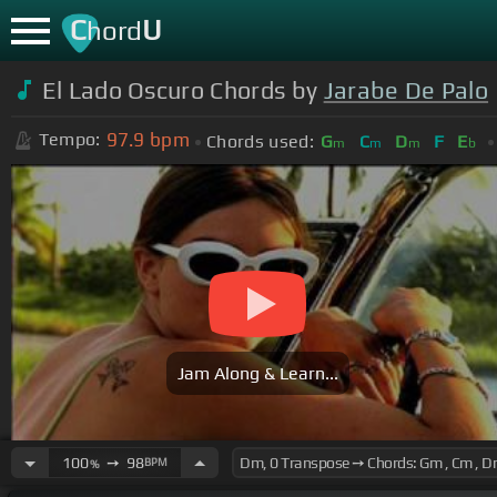
C
U
hord
El Lado Oscuro Chords by
Jarabe De Palo
97.9
bpm
Tempo:
Chords used:
G
C
D
F
E
m
m
m
b
Jam Along & Learn...
100
➙
98
BPM
%