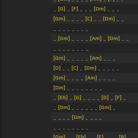
_
[G]
_
[F]
_ _ _
[Dm]
_ _ _
[Gm]
_ _ _ _
[C]
_ _
[Dm]
_ _
_ _ _ _ _ _ _ _
_
[Gm]
_ _ _ _
[Am]
_
[Dm]
_ _
_ _ _ _ _ _ _ _
[Gm]
_ _ _ _ _
[Am]
_ _ _
[D]
_ _
[C]
_
[Dm]
_ _ _ _ _
[Gm]
_ _ _ _
[Am]
_ _ _ _
[Dm]
_ _ _ _ _ _ _ _
_
[Eb]
_
[G]
_ _ _ _
[D]
_
[F]
_
_
[Dm]
_ _ _ _ _ _
[Gm]
_
_ _ _ _
[Dm]
_ _ _ _
_ _ _ _ _ _ _ _
[Gm]
_ _
[Eb]
_ _
[E]
_ _ _
[B]
_