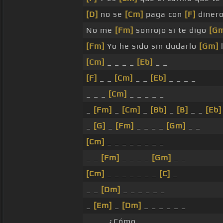
[D]
no se
[Cm]
paga con
[F]
diner
No me
[Fm]
sonrojo si te digo
[G
[Fm]
Yo he sido sin dudarlo
[Gm]
l
[Cm]
_ _ _ _
[Eb]
_ _
[F]
_ _
[Cm]
_ _
[Eb]
_ _ _ _
_ _ _
[Cm]
_ _ _ _ _
_
[Fm]
_
[Cm]
_
[Bb]
_
[B]
_ _
[Eb]
_
[G]
_
[Fm]
_ _ _ _
[Gm]
_ _
[Cm]
_ _ _ _ _ _ _ _
_ _
[Fm]
_ _ _ _
[Gm]
_ _
[Cm]
_ _ _ _ _ _ _
[C]
_
_ _
[Dm]
_ _ _ _ _ _
_
[Em]
_
[Dm]
_ _ _ _ _ _
_ _ _ ¿Cómo