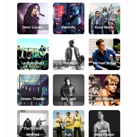
Demi Lovato
Kavinsky
Roxy Music
Lostprophets
Coolio
Michael Bublé
Dream Theater
Billy Joel
Keri Hilson
The Crystal
Method
Fun.
Mike Posner