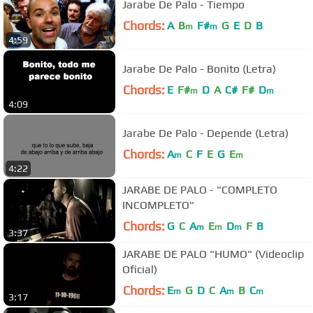
Jarabe De Palo - Tiempo
Chords:
A
B
F#
G
E
D
B
m
m
4:59
Jarabe De Palo - Bonito (Letra)
Chords:
E
F#
D
A
C#
F#
D
m
m
4:09
Jarabe De Palo - Depende (Letra)
Chords:
A
C
F
E
G
E
m
m
4:22
JARABE DE PALO - "COMPLETO
INCOMPLETO"
Chords:
G
C
A
E
D
F
B
m
m
m
3:37
JARABE DE PALO "HUMO" (Videoclip
Oficial)
Chords:
E
G
D
C
A
B
C
m
m
m
3:17