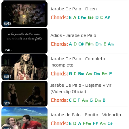
Jarabe De Palo - Dicen
Chords:
E
A
C#
G#
D
C
A#
m
3:48
Adiós - Jarabe de Palo
Chords:
A
D
C#
F#
D
E
A
m
m
m
3:48
Jarabe De Palo - Completo
Incompleto
Chords:
G
C
B
A
D
E
F
m
m
m
m
3:31
Jarabe De Palo - Dejame Vivir
(Videoclip Oficial)
Chords:
C
E
F
A
G
D
B
m
m
3:38
Jarabe de Palo - Bonito - Videoclip
Chords:
E
D
A
F#
F#
A
C#
m
m