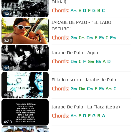
Oficial)
Chords:
A
E
D
F
G
B
C
m
4:29
JARABE DE PALO - "EL LADO
OSCURO"
Chords:
G
C
D
F
E
C
F
m
m
m
b
m
6:22
Jarabe De Palo - Agua
Chords:
D
C
F
G
B
A
D
m
m
b
4:14
El lado oscuro - Jarabe de Palo
Chords:
G
D
C
F
E
A
C
m
m
m
b
m
4:48
Jarabe De Palo - La Flaca (Letra)
Chords:
A
E
D
F
G
B
A
m
4:20