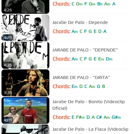
Chords:
C
D
F
G
B
A
A
m
m
b
m
4:26
Jarabe De Palo - Depende
Chords:
A
C
F
G
E
D
A
m
4:29
JARABE DE PALO - "DEPENDE"
Chords:
A
C
F
G
E
E
D
m
m
m
4:35
JARABE DE PALO - "GRITA"
Chords:
E
D
C
A
G
B
m
m
3:39
Jarabe De Palo - Bonito (Videoclip
Oficial)
Chords:
E
F#
D
A
C#
A
G#
m
m
m
4:09
Jarabe De Palo - La Flaca (Videoclip