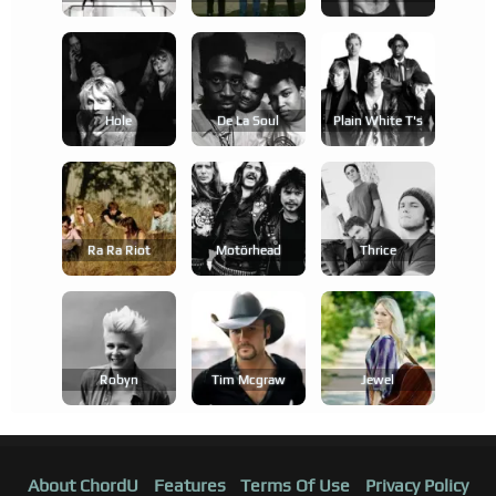
Hole
De La Soul
Plain White T's
Ra Ra Riot
Motörhead
Thrice
Robyn
Tim Mcgraw
Jewel
About ChordU
Features
Terms Of Use
Privacy Policy