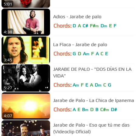
5:01
Adios - Jarabe de palo
Chords:
D
A
C#
F#
D
E
F
m
m
4:38
La Flaca - Jarabe de palo
Chords:
G
D
A
F
A
C
E
m
3:45
JARABE DE PALO - "DOS DÍAS EN LA
VIDA"
Chords:
A
F
E
A
D
C
G
m
m
5:27
Jarabe de Palo - La Chica de Ipanema
Chords:
A
E
B
D
B
C#
D#
m
m
4:07
Jarabe de Palo - Eso que tú me das
(Videoclip Oficial)