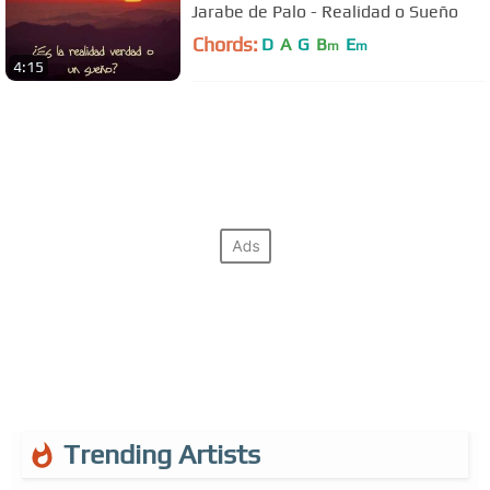
Jarabe de Palo - Realidad o Sueño
Chords:
D
A
G
B
E
m
m
4:15
Trending Artists