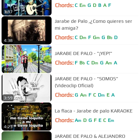
Chords:
C
E
G
D
B
A
F
m
3:37
Jarabe de Palo ,¿Como quieres ser
mi amiga?
Chords:
C
D
F
G
G
B
D
m
m
b
4:38
JARABE DE PALO - "¡YEP!"
Chords:
F
B
C
D
G
A
A
b
m
m
4:00
JARABE DE PALO - "SOMOS"
(Videoclip Oficial)
Chords:
G
A
F
C
D
E
A
m
m
3:59
La flaca - Jarabe de palo KARAOKE
Chords:
A
D
G
F
E
C
E
m
m
4:23
JARABE DE PALO & ALEJANDRO