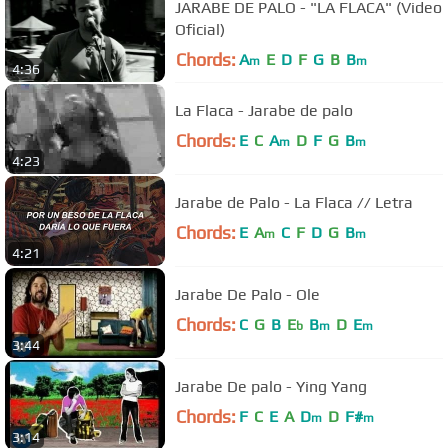
JARABE DE PALO - "LA FLACA" (Video
Oficial)
Chords:
A
E
D
F
G
B
B
m
m
4:36
La Flaca - Jarabe de palo
Chords:
E
C
A
D
F
G
B
m
m
4:23
Jarabe de Palo - La Flaca // Letra
Chords:
E
A
C
F
D
G
B
m
m
4:21
Jarabe De Palo - Ole
Chords:
C
G
B
E
B
D
E
b
m
m
3:44
Jarabe De palo - Ying Yang
Chords:
F
C
E
A
D
D
F#
m
m
3:14