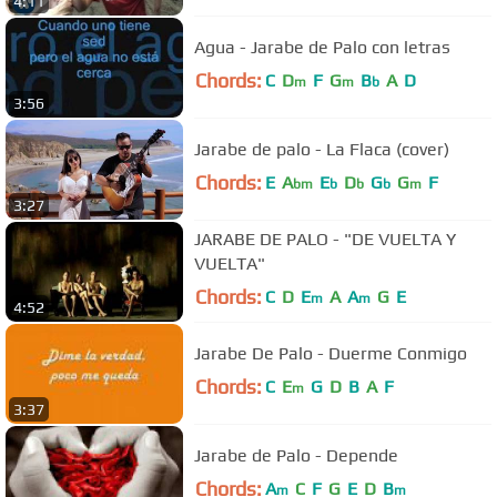
4:11
Agua - Jarabe de Palo con letras
Chords:
C
D
F
G
B
A
D
m
m
b
3:56
Jarabe de palo - La Flaca (cover)
Chords:
E
A
E
D
G
G
F
bm
b
b
b
m
3:27
JARABE DE PALO - "DE VUELTA Y
VUELTA"
Chords:
C
D
E
A
A
G
E
m
m
4:52
Jarabe De Palo - Duerme Conmigo
Chords:
C
E
G
D
B
A
F
m
3:37
Jarabe de Palo - Depende
Chords:
A
C
F
G
E
D
B
m
m