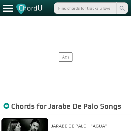
C
U
hord
Chords for
Jarabe De Palo
Songs
JARABE DE PALO - "AGUA"