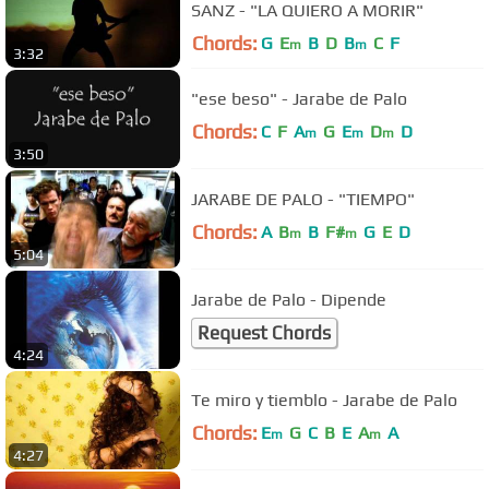
SANZ - "LA QUIERO A MORIR"
Chords:
G
E
B
D
B
C
F
m
m
3:32
"ese beso" - Jarabe de Palo
Chords:
C
F
A
G
E
D
D
m
m
m
3:50
JARABE DE PALO - "TIEMPO"
Chords:
A
B
B
F#
G
E
D
m
m
5:04
Jarabe de Palo - Dipende
Request Chords
4:24
Te miro y tiemblo - Jarabe de Palo
Chords:
E
G
C
B
E
A
A
m
m
4:27