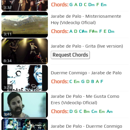
Chords:
G
A
D
C
D
F
E
m
m
3:32
Jarabe de Palo - Misteriosamente
Hoy (Videoclip Oficial)
Chords:
A
D
C#
F#
F
E
D
m
m
m
3:11
Jarabe de Palo - Grita (live version)
Request Chords
8:34
Duerme Conmigo - Jarabe de Palo
Chords:
C
E
G
D
B
A
F
m
3:26
Jarabe De Palo - Me Gusta Como
Eres (Videoclip Oficial)
Chords:
D
G
C
B
C
E
A
m
m
m
m
3:46
Jarabe De Palo - Duerme Conmigo