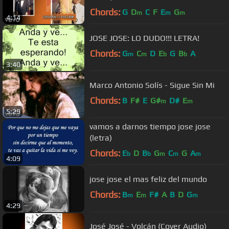
Chords:
G
D
C
F
E
G
m
m
m
4:14
JOSE JOSE: LO DUDO!!! LETRA!
Chords:
G
C
D
E
G
B
A
m
m
b
b
3:40
Marco Antonio Solís - Sigue Sin Mi
Chords:
B
F#
E
G#
D#
E
m
m
5:29
vamos a darnos tiempo jose jose
(letra)
Chords:
E
D
B
G
C
G
A
b
b
m
m
m
4:09
jose jose el mas feliz del mundo
Chords:
B
E
F#
A
B
D
G
m
m
m
4:29
José José - Volcán (Cover Audio)