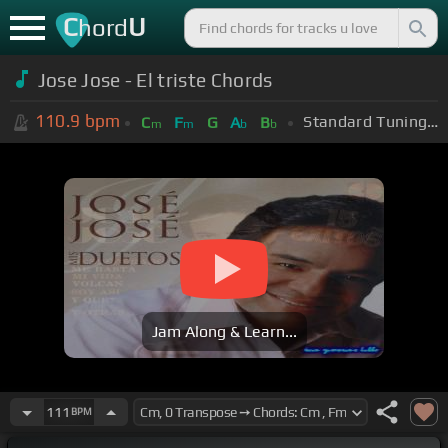
C
U
hord
Jose Jose - El triste Chords
110.9
bpm
Standard Tuning (EADGBE)
C
F
G
A
B
m
m
b
b
Jam Along & Learn...
111
BPM