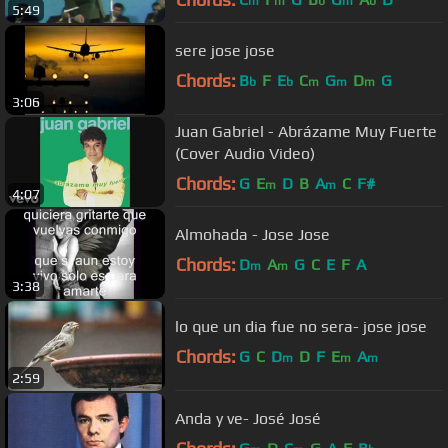
m
m
b
m
b
5:49
sere jose jose
Chords:
B
F
E
C
G
D
G
b
b
m
m
m
3:06
Juan Gabriel - Abrázame Muy Fuerte
(Cover Audio Video)
Chords:
G
E
D
B
A
C
F#
m
m
4:07
Almohada - Jose Jose
Chords:
D
A
G
C
E
F
A
m
m
3:38
lo que un dia fue no sera- jose jose
Chords:
G
C
D
D
F
E
A
m
m
m
2:59
Anda y ve- José José