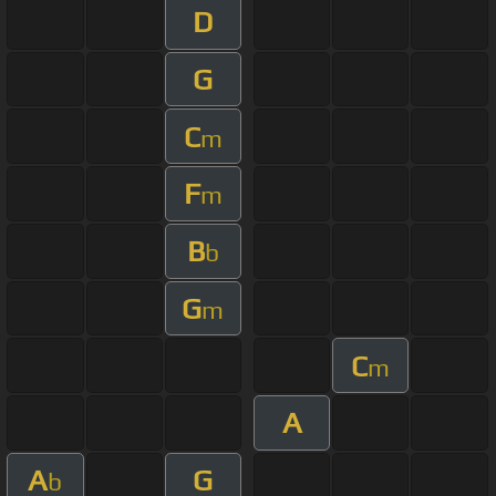
D
G
C
m
F
m
B
b
G
m
C
m
A
A
G
b