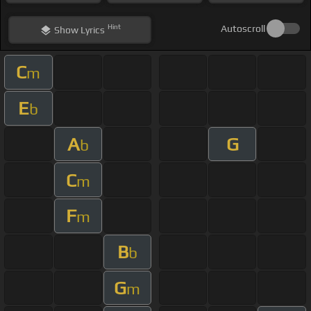
Hint
Autoscroll
Show
Lyrics
C
m
E
b
A
G
b
C
m
F
m
B
b
G
m