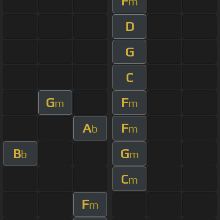
F
m
D
G
C
G
F
m
m
A
F
b
m
B
G
b
m
C
m
F
m