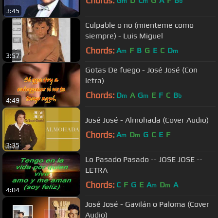
Chords:
G
D
C
G
A
F
B
m
m
b
3:45
Culpable o no (mienteme como
siempre) - Luis Miguel
Chords:
A
F
B
G
E
C
D
m
m
3:57
Gotas De fuego - José José (Con
letra)
Chords:
D
A
G
E
F
C
B
m
m
b
4:49
José José - Almohada (Cover Audio)
Chords:
A
D
G
C
E
F
m
m
3:35
Lo Pasado Pasado -- JOSE JOSE --
LETRA
Chords:
C
F
G
E
A
D
A
m
m
4:04
José José - Gavilán o Paloma (Cover
Audio)