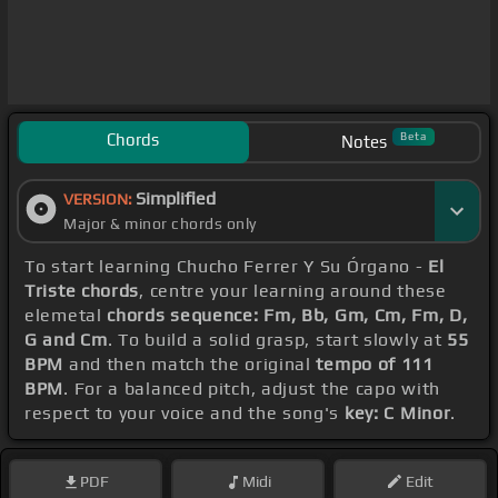
Chords
Beta
Notes
Simplified
VERSION:
Major & minor chords only
To start learning Chucho Ferrer Y Su Órgano -
El
Triste chords
, centre your learning around these
elemetal
chords sequence: Fm, Bb, Gm, Cm, Fm, D,
G and Cm
. To build a solid grasp, start slowly at
55
BPM
and then match the original
tempo of 111
BPM
. For a balanced pitch, adjust the capo with
respect to your voice and the song's
key: C Minor
.
PDF
Midi
Edit