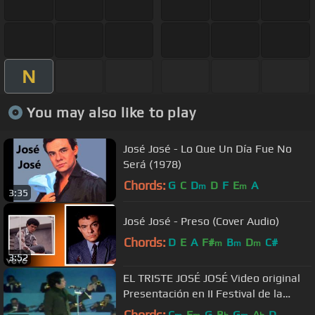
N
You may also like to play
José José - Lo Que Un Día Fue No
Será (1978)
Chords:
G
C
D
D
F
E
A
m
m
3:35
José José - Preso (Cover Audio)
Chords:
D
E
A
F#
B
D
C#
m
m
m
3:52
EL TRISTE JOSÉ JOSÉ Video original
Presentación en II Festival de la
Canción Latina 1970
Chords:
C
F
G
B
G
A
D