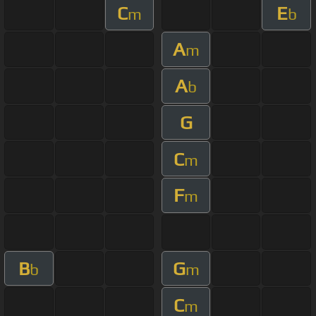
C
E
m
b
A
m
A
b
G
C
m
F
m
B
G
b
m
C
m