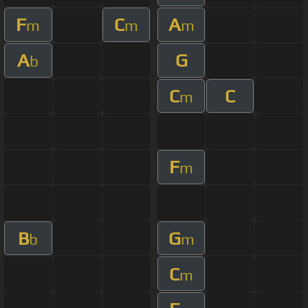
F
C
A
m
m
m
A
G
b
C
C
m
F
m
B
G
b
m
C
m