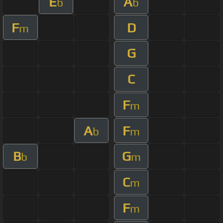
E
A
b
b
F
D
m
G
C
F
m
A
F
b
m
B
G
b
m
C
m
F
m