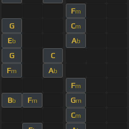
F
m
G
C
m
E
A
b
b
G
C
F
A
m
b
F
m
B
F
G
b
m
m
C
m