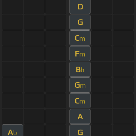
D
G
C
m
F
m
B
b
G
m
C
m
A
A
G
b