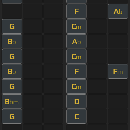
F
A
b
G
C
m
B
A
b
b
G
C
m
B
F
F
b
m
G
C
m
B
D
bm
G
C