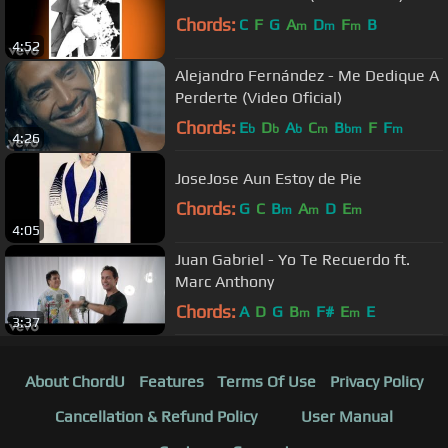
Chords:
C
F
G
A
D
F
B
m
m
m
4:52
Alejandro Fernández - Me Dedique A
Perderte (Video Oficial)
Chords:
E
D
A
C
B
F
F
b
b
b
m
bm
m
4:26
JoseJose Aun Estoy de Pie
Chords:
G
C
B
A
D
E
m
m
m
4:05
Juan Gabriel - Yo Te Recuerdo ft.
Marc Anthony
Chords:
A
D
G
B
F#
E
E
m
m
3:37
About ChordU
Features
Terms Of Use
Privacy Policy
Cancellation & Refund Policy
User Manual